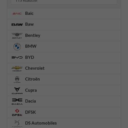
TTS Roadster
Baic
Baw
Bentley
BMW
BYD
Chevrolet
Citroën
Cupra
Dacia
DFSK
DS Automobiles