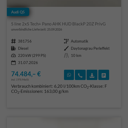
Audi Q5
S line 2xS Tech+ Pano AHK HUD BlackP 20Z PrivG
unverbindliche Lieferzeit:
25.09.2026
Fahrzeugnr.
Getriebe
381756
Automatik
Kraftstoff
Außenfarbe
Diesel
Daytonagrau Perleffekt
Leistung
Kilometerstand
220 kW (299 PS)
10 km
31.07.2026
74.484,– €
Rückruf vereinbaren
Wir rufen Sie an
Fahrzeugexposé
Fahrzeug 
incl. 19% MwSt.
Verbrauch kombiniert:
6,20 l/100km
CO
-Klasse:
F
2
CO
-Emissionen:
163,00 g/km
2