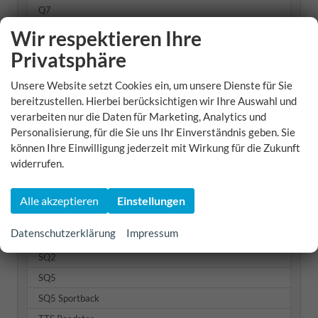
Q7
Q8
Wir respektieren Ihre
RS Q8
Privatsphäre
RS3
Unsere Website setzt Cookies ein, um unsere Dienste für Sie
RS3 Sportback
bereitzustellen. Hierbei berücksichtigen wir Ihre Auswahl und
RS4 Avant
verarbeiten nur die Daten für Marketing, Analytics und
Personalisierung, für die Sie uns Ihr Einverständnis geben. Sie
RS6 Avant
können Ihre Einwilligung jederzeit mit Wirkung für die Zukunft
S3 Cabriolet
widerrufen.
S3 Sportback
S5
Alle akzeptieren
Einstellungen
S5 Kombi
Datenschutzerklärung
Impressum
S6 Avant
SQ2
SQ5
SQ5 Sportback