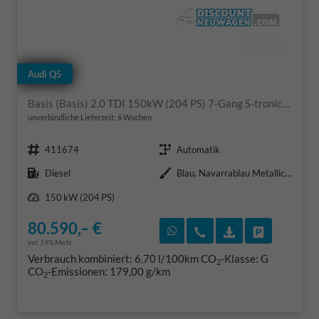
Audi Q5
Basis (Basis) 2.0 TDI 150kW (204 PS) 7-Gang S-tronic quattro
unverbindliche Lieferzeit:
6 Wochen
Fahrzeugnr.
Getriebe
411674
Automatik
Kraftstoff
Außenfarbe
Diesel
Blau, Navarrablau Metallic (2D)
Leistung
150 kW (204 PS)
80.590,– €
Rückruf vereinbaren
Wir rufen Sie an
Fahrzeugexposé
Fahrzeug 
incl. 19% MwSt.
Verbrauch kombiniert:
6,70 l/100km
CO
-Klasse:
G
2
CO
-Emissionen:
179,00 g/km
2