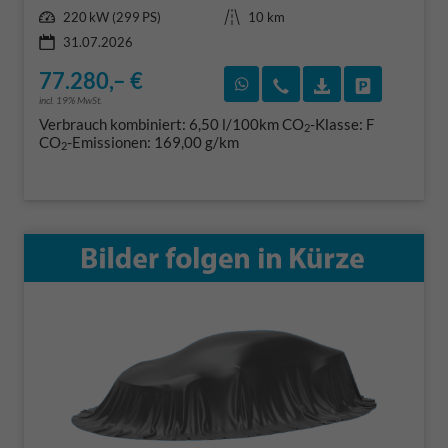
Leistung
Kilometerstand
220 kW (299 PS)
10 km
31.07.2026
77.280,– €
Rückruf vereinbaren
Wir rufen Sie an
Fahrzeugexposé
Fahrzeug 
incl. 19% MwSt.
Verbrauch kombiniert:
6,50 l/100km
CO
-Klasse:
F
2
CO
-Emissionen:
169,00 g/km
2