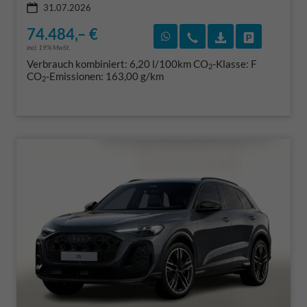
31.07.2026
74.484,– €
Rückruf vereinbaren
Wir rufen Sie an
Fahrzeugexposé
Fahrzeug 
incl. 19% MwSt.
Verbrauch kombiniert:
6,20 l/100km
CO
-Klasse:
F
2
CO
-Emissionen:
163,00 g/km
2