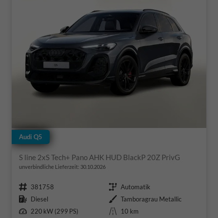
Audi Q5
S line 2xS Tech+ Pano AHK HUD BlackP 20Z PrivG
unverbindliche Lieferzeit:
30.10.2026
Fahrzeugnr.
Getriebe
381758
Automatik
Kraftstoff
Außenfarbe
Diesel
Tamboragrau Metallic
Leistung
Kilometerstand
220 kW (299 PS)
10 km