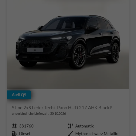
Audi Q5
S line 2xS Leder Tech+ Pano HUD 21Z AHK BlackP
unverbindliche Lieferzeit:
30.10.2026
Fahrzeugnr.
Getriebe
381760
Automatik
Kraftstoff
Außenfarbe
Diesel
Mythosschwarz Metallic