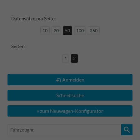
Datensätze pro Seite:
10
20
50
100
250
Seiten:
1
2
Anmelden
Schnellsuche
» zum Neuwagen-Konfigurator
Fahrzeugnr.