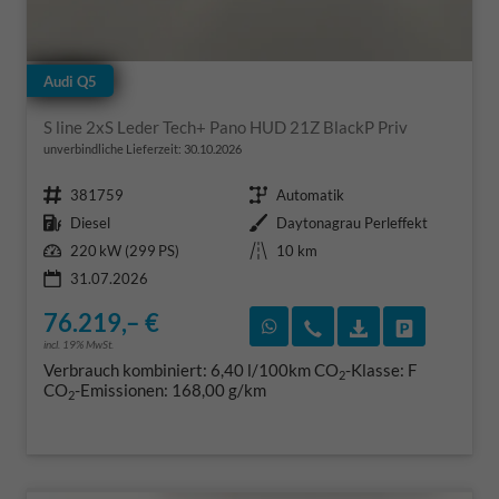
Audi Q5
S line 2xS Leder Tech+ Pano HUD 21Z BlackP Priv
unverbindliche Lieferzeit:
30.10.2026
Fahrzeugnr.
Getriebe
381759
Automatik
Kraftstoff
Außenfarbe
Diesel
Daytonagrau Perleffekt
Leistung
Kilometerstand
220 kW (299 PS)
10 km
31.07.2026
76.219,– €
Rückruf vereinbaren
Wir rufen Sie an
Fahrzeugexposé
Fahrzeug 
incl. 19% MwSt.
Verbrauch kombiniert:
6,40 l/100km
CO
-Klasse:
F
2
CO
-Emissionen:
168,00 g/km
2