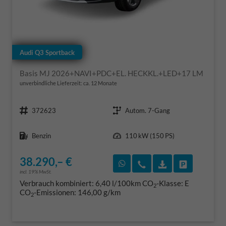
Audi Q3 Sportback
Basis MJ 2026+NAVI+PDC+EL. HECKKL.+LED+17 LM
unverbindliche Lieferzeit: ca. 12 Monate
Fahrzeugnr.
Getriebe
372623
Autom. 7-Gang
Kraftstoff
Leistung
Benzin
110 kW (150 PS)
38.290,– €
Rückruf vereinbaren
Wir rufen Sie an
Fahrzeugexposé
Fahrzeug 
incl. 19% MwSt.
Verbrauch kombiniert:
6,40 l/100km
CO
-Klasse:
E
2
CO
-Emissionen:
146,00 g/km
2