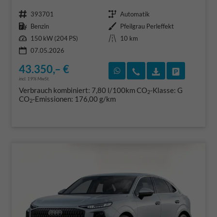
Fahrzeugnr.
Getriebe
393701
Automatik
Kraftstoff
Außenfarbe
Benzin
Pfeilgrau Perleffekt
Leistung
Kilometerstand
150 kW (204 PS)
10 km
07.05.2026
43.350,– €
Rückruf vereinbaren
Wir rufen Sie an
Fahrzeugexposé
Fahrzeug 
incl. 19% MwSt.
Verbrauch kombiniert:
7,80 l/100km
CO
-Klasse:
G
2
CO
-Emissionen:
176,00 g/km
2