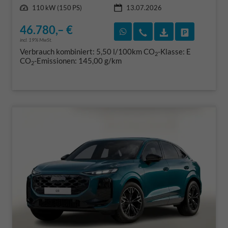
Leistung
110 kW (150 PS)
13.07.2026
46.780,– €
Rückruf vereinbaren
Wir rufen Sie an
Fahrzeugexposé
Fahrzeug 
incl. 19% MwSt.
Verbrauch kombiniert:
5,50 l/100km
CO
-Klasse:
E
2
CO
-Emissionen:
145,00 g/km
2