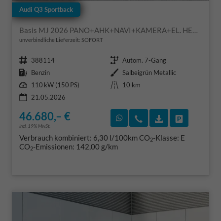
Audi Q3 Sportback
Basis MJ 2026 PANO+AHK+NAVI+KAMERA+EL. HECKKL.+LED+18 LM
unverbindliche Lieferzeit: SOFORT
Fahrzeugnr.
Getriebe
388114
Autom. 7-Gang
Kraftstoff
Außenfarbe
Benzin
Salbeigrün Metallic
Leistung
Kilometerstand
110 kW (150 PS)
10 km
21.05.2026
46.680,– €
Rückruf vereinbaren
Wir rufen Sie an
Fahrzeugexposé
Fahrzeug 
incl. 19% MwSt.
Verbrauch kombiniert:
6,30 l/100km
CO
-Klasse:
E
2
CO
-Emissionen:
142,00 g/km
2