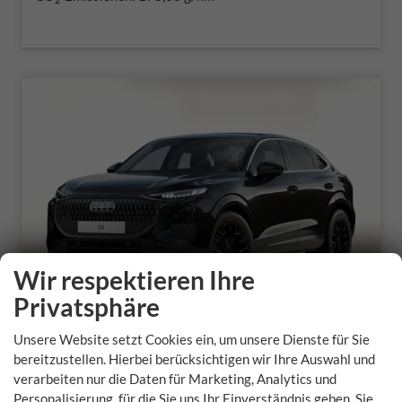
Wir respektieren Ihre
Privatsphäre
Unsere Website setzt Cookies ein, um unsere Dienste für Sie
bereitzustellen. Hierbei berücksichtigen wir Ihre Auswahl und
Audi Q3 Sportback
verarbeiten nur die Daten für Marketing, Analytics und
Personalisierung, für die Sie uns Ihr Einverständnis geben. Sie
Intense Tech LED+ KlimaP PrivG MMI+ 18Z eHK