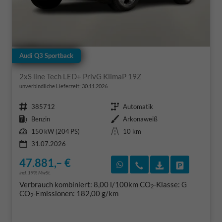
Audi Q3 Sportback
2xS line Tech LED+ PrivG KlimaP 19Z
unverbindliche Lieferzeit:
30.11.2026
Fahrzeugnr.
Getriebe
385712
Automatik
Kraftstoff
Außenfarbe
Benzin
Arkonaweiß
Leistung
Kilometerstand
150 kW (204 PS)
10 km
31.07.2026
47.881,– €
Rückruf vereinbaren
Wir rufen Sie an
Fahrzeugexposé
Fahrzeug 
incl. 19% MwSt.
Verbrauch kombiniert:
8,00 l/100km
CO
-Klasse:
G
2
CO
-Emissionen:
182,00 g/km
2