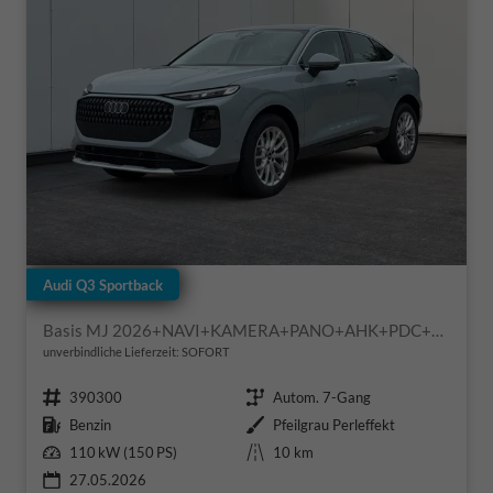
Audi Q3 Sportback
Basis MJ 2026+NAVI+KAMERA+PANO+AHK+PDC+EL. HECKKL.+LED+18 LM
unverbindliche Lieferzeit: SOFORT
Fahrzeugnr.
Getriebe
390300
Autom. 7-Gang
Kraftstoff
Außenfarbe
Benzin
Pfeilgrau Perleffekt
Leistung
Kilometerstand
110 kW (150 PS)
10 km
27.05.2026