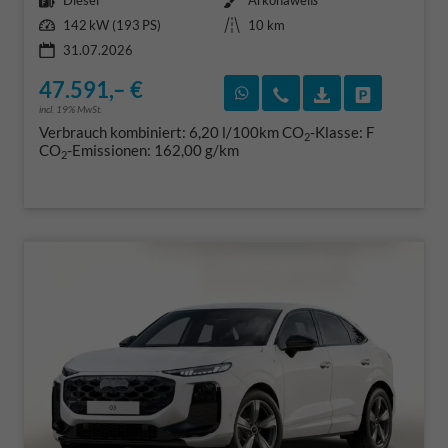
Diesel
Arkonaweiß
Leistung
Kilometerstand
142 kW (193 PS)
10 km
31.07.2026
47.591,– €
Rückruf vereinbaren
Wir rufen Sie an
Fahrzeugexposé
Fahrzeug 
incl. 19% MwSt.
Verbrauch kombiniert:
6,20 l/100km
CO
-Klasse:
F
2
CO
-Emissionen:
162,00 g/km
2