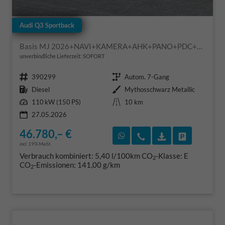
Audi Q3 Sportback
Basis MJ 2026+NAVI+KAMERA+AHK+PANO+PDC+EL. HECKKL.+LED+18 LM
unverbindliche Lieferzeit: SOFORT
Fahrzeugnr.
Getriebe
390299
Autom. 7-Gang
Kraftstoff
Außenfarbe
Diesel
Mythosschwarz Metallic
Leistung
Kilometerstand
110 kW (150 PS)
10 km
27.05.2026
46.780,– €
Rückruf vereinbaren
Wir rufen Sie an
Fahrzeugexposé
Fahrzeug 
incl. 19% MwSt.
Verbrauch kombiniert:
5,40 l/100km
CO
-Klasse:
E
2
CO
-Emissionen:
141,00 g/km
2