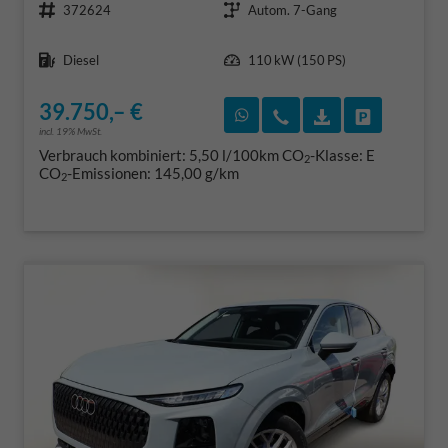
372624
Autom. 7-Gang
Kraftstoff
Leistung
Diesel
110 kW (150 PS)
39.750,– €
Rückruf vereinbaren
Wir rufen Sie an
Fahrzeugexposé
Fahrzeug 
incl. 19% MwSt.
Verbrauch kombiniert:
5,50 l/100km
CO
-Klasse:
E
2
CO
-Emissionen:
145,00 g/km
2