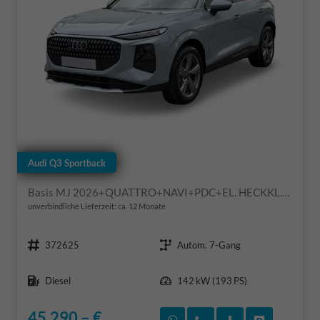
Audi Q3 Sportback
Basis MJ 2026+QUATTRO+NAVI+PDC+EL. HECKKL.+LED+17 LM
unverbindliche Lieferzeit: ca. 12 Monate
Fahrzeugnr.
Getriebe
372625
Autom. 7-Gang
Kraftstoff
Leistung
Diesel
142 kW (193 PS)
45.290,– €
Rückruf vereinbaren
Wir rufen Sie an
Fahrzeugexposé
Fahrzeug 