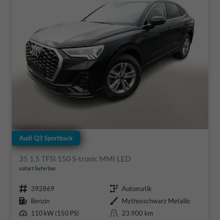
Audi Q3 Sportback
35 1.5 TFSI 150 S-tronic MMI LED
sofort lieferbar
Fahrzeugnr.
Getriebe
392869
Automatik
Kraftstoff
Außenfarbe
Benzin
Mythosschwarz Metallic
Leistung
Kilometerstand
110 kW (150 PS)
23.900 km