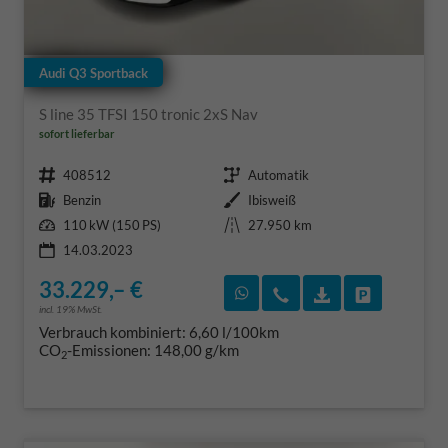
Audi Q3 Sportback
S line 35 TFSI 150 tronic 2xS Nav
sofort lieferbar
Fahrzeugnr.
Getriebe
408512
Automatik
Kraftstoff
Außenfarbe
Benzin
Ibisweiß
Leistung
Kilometerstand
110 kW (150 PS)
27.950 km
14.03.2023
33.229,– €
Rückruf vereinbaren
Wir rufen Sie an
Fahrzeugexposé
Fahrzeug 
incl. 19% MwSt.
Verbrauch kombiniert:
6,60 l/100km
CO
-Emissionen:
148,00 g/km
2