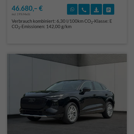
46.680,– €
Rückruf vereinbaren
Wir rufen Sie an
Fahrzeugexposé
Fahrzeug 
incl. 19% MwSt.
Verbrauch kombiniert:
6,30 l/100km
CO
-Klasse:
E
2
CO
-Emissionen:
142,00 g/km
2