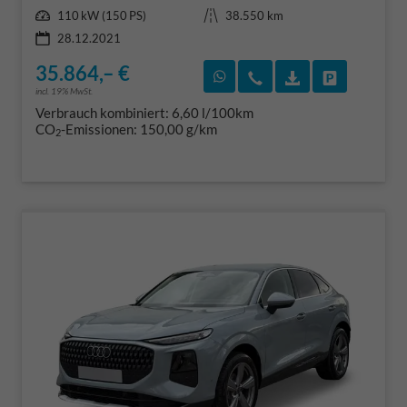
Leistung
Kilometerstand
110 kW (150 PS)
38.550 km
28.12.2021
35.864,– €
Rückruf vereinbaren
Wir rufen Sie an
Fahrzeugexposé
Fahrzeug 
incl. 19% MwSt.
Verbrauch kombiniert:
6,60 l/100km
CO
-Emissionen:
150,00 g/km
2