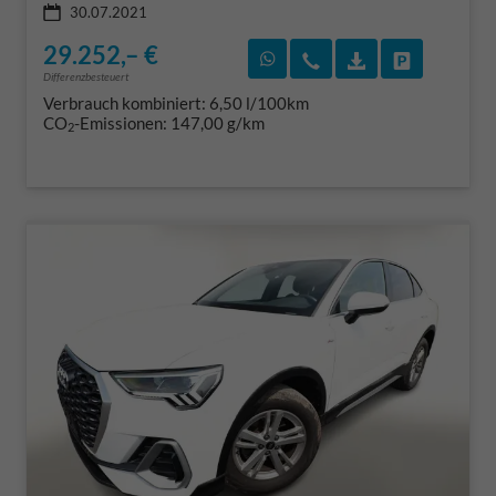
30.07.2021
29.252,– €
Rückruf vereinbaren
Wir rufen Sie an
Fahrzeugexposé
Fahrzeug 
Differenzbesteuert
Verbrauch kombiniert:
6,50 l/100km
CO
-Emissionen:
147,00 g/km
2