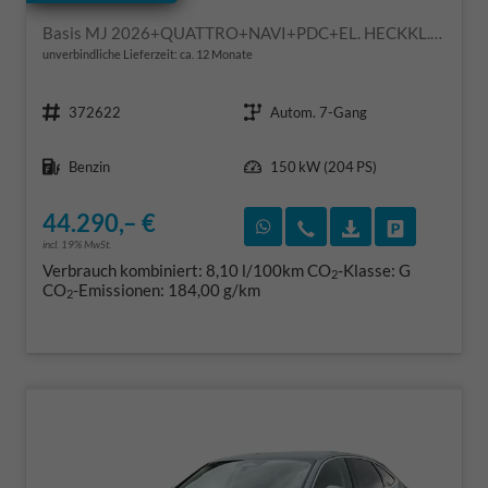
Basis MJ 2026+QUATTRO+NAVI+PDC+EL. HECKKL.+LED+17 LM
unverbindliche Lieferzeit: ca. 12 Monate
Fahrzeugnr.
Getriebe
372622
Autom. 7-Gang
Kraftstoff
Leistung
Benzin
150 kW (204 PS)
44.290,– €
Rückruf vereinbaren
Wir rufen Sie an
Fahrzeugexposé
Fahrzeug 
incl. 19% MwSt.
Verbrauch kombiniert:
8,10 l/100km
CO
-Klasse:
G
2
CO
-Emissionen:
184,00 g/km
2