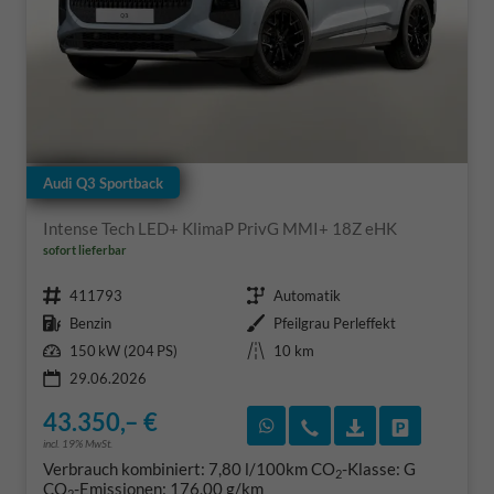
Audi Q3 Sportback
Intense Tech LED+ KlimaP PrivG MMI+ 18Z eHK
sofort lieferbar
Fahrzeugnr.
Getriebe
411793
Automatik
Kraftstoff
Außenfarbe
Benzin
Pfeilgrau Perleffekt
Leistung
Kilometerstand
150 kW (204 PS)
10 km
29.06.2026
43.350,– €
Rückruf vereinbaren
Wir rufen Sie an
Fahrzeugexposé
Fahrzeug 
incl. 19% MwSt.
Verbrauch kombiniert:
7,80 l/100km
CO
-Klasse:
G
2
CO
-Emissionen:
176,00 g/km
2