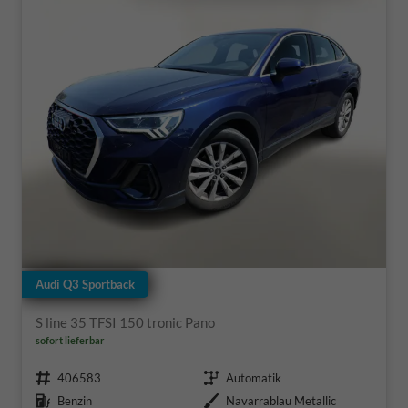
Audi Q3 Sportback
S line 35 TFSI 150 tronic Pano
sofort lieferbar
Fahrzeugnr.
Getriebe
406583
Automatik
Kraftstoff
Außenfarbe
Benzin
Navarrablau Metallic