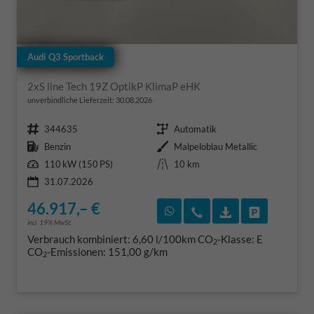
Audi Q3 Sportback
2xS line Tech 19Z OptikP KlimaP eHK
unverbindliche Lieferzeit:
30.08.2026
Fahrzeugnr.
Getriebe
344635
Automatik
Kraftstoff
Außenfarbe
Benzin
Malpeloblau Metallic
Leistung
Kilometerstand
110 kW (150 PS)
10 km
31.07.2026
46.917,– €
Rückruf vereinbaren
Wir rufen Sie an
Fahrzeugexposé
Fahrzeug 
incl. 19% MwSt.
Verbrauch kombiniert:
6,60 l/100km
CO
-Klasse:
E
2
CO
-Emissionen:
151,00 g/km
2