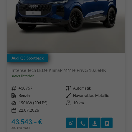
Audi Q3 Sportback
Intense Tech LED+ KlimaP MMI+ PrivG 18Z eHK
sofort lieferbar
Fahrzeugnr.
Getriebe
410757
Automatik
Kraftstoff
Außenfarbe
Benzin
Navarrablau Metallic
Leistung
Kilometerstand
150 kW (204 PS)
10 km
22.07.2026
43.543,– €
Rückruf vereinbaren
Wir rufen Sie an
Fahrzeugexposé
Fahrzeug 
incl. 19% MwSt.