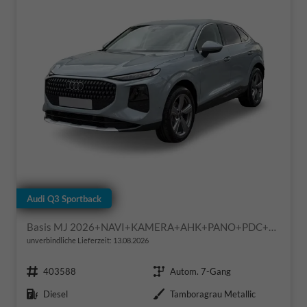
Audi Q3 Sportback
Basis MJ 2026+NAVI+KAMERA+AHK+PANO+PDC+EL. HECKKL.+LED+18 LM
unverbindliche Lieferzeit:
13.08.2026
Fahrzeugnr.
Getriebe
403588
Autom. 7-Gang
Kraftstoff
Außenfarbe
Diesel
Tamboragrau Metallic