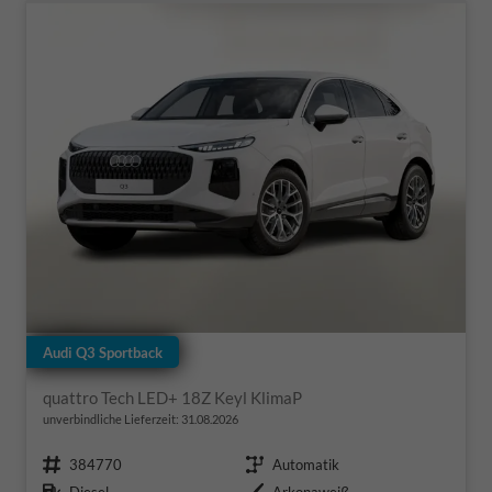
Audi Q3 Sportback
quattro Tech LED+ 18Z Keyl KlimaP
unverbindliche Lieferzeit:
31.08.2026
Fahrzeugnr.
Getriebe
384770
Automatik
Kraftstoff
Außenfarbe