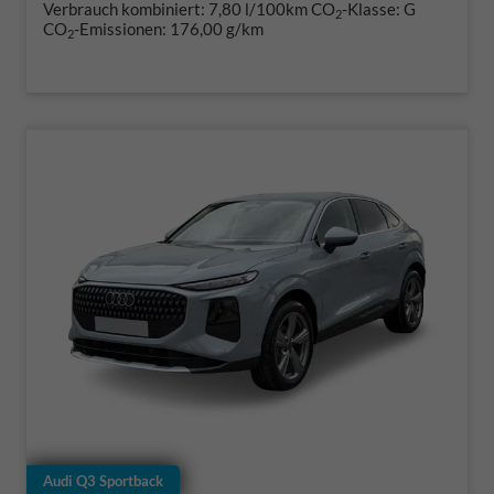
Verbrauch kombiniert:
7,80 l/100km
CO
-Klasse:
G
2
CO
-Emissionen:
176,00 g/km
2
Audi Q3 Sportback