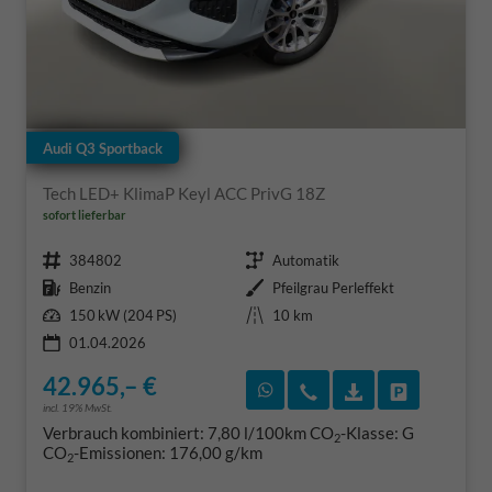
Audi Q3 Sportback
Tech LED+ KlimaP Keyl ACC PrivG 18Z
sofort lieferbar
Fahrzeugnr.
Getriebe
384802
Automatik
Kraftstoff
Außenfarbe
Benzin
Pfeilgrau Perleffekt
Leistung
Kilometerstand
150 kW (204 PS)
10 km
01.04.2026
42.965,– €
Rückruf vereinbaren
Wir rufen Sie an
Fahrzeugexposé
Fahrzeug 
incl. 19% MwSt.
Verbrauch kombiniert:
7,80 l/100km
CO
-Klasse:
G
2
CO
-Emissionen:
176,00 g/km
2