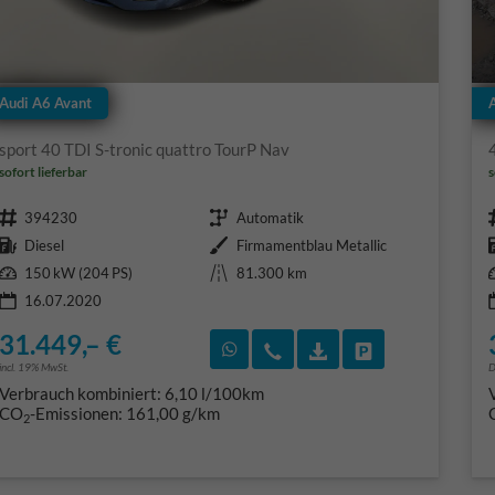
Audi A6 Avant
sport 40 TDI S-tronic quattro TourP Nav
sofort lieferbar
s
Fahrzeugnr.
Getriebe
394230
Automatik
Kraftstoff
Außenfarbe
Diesel
Firmamentblau Metallic
Leistung
Kilometerstand
150 kW (204 PS)
81.300 km
16.07.2020
31.449,– €
Rückruf vereinbaren
Wir rufen Sie an
Fahrzeugexposé (PD
Fahrzeug park
incl. 19% MwSt.
D
Verbrauch kombiniert:
6,10 l/100km
CO
-Emissionen:
161,00 g/km
2