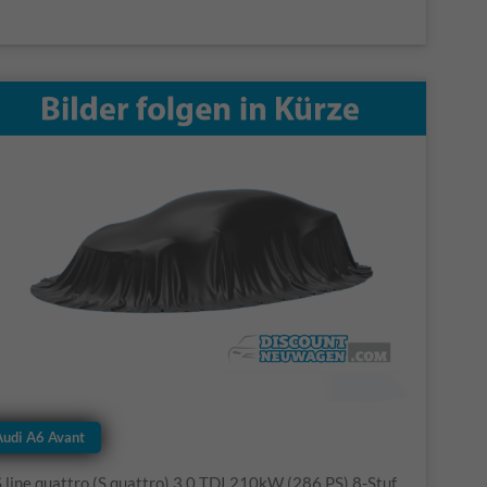
Audi A6 Avant
S line quattro (S quattro) 3.0 TDI 210kW (286 PS) 8-Stufen tiptronic