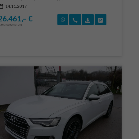
14.11.2017
26.461,– €
F)
en
Rückruf vereinbaren
Wir rufen Sie an
Fahrzeugexposé (PDF
Fahrzeug parke
ifferenzbesteuert