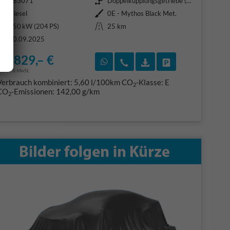
383071
Doppelkupplungsgetriebe (DSG)
Kraftstoff
Außenfarbe
Diesel
0E - Mythos Black Met.
Leistung
Kilometerstand
150 kW (204 PS)
25 km
30.09.2025
57.829,– €
F)
en
Rückruf vereinbaren
Wir rufen Sie an
Fahrzeugexposé (PDF
Fahrzeug parke
ncl. 19% MwSt.
Verbrauch kombiniert:
5,60 l/100km
CO
-Klasse:
E
2
CO
-Emissionen:
142,00 g/km
2