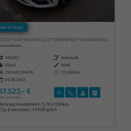
Audi A6 Avant
40TDI*NAVI*MATRIX-LED*TEMPOMAT*360-KAMERA*PDC*KEYLESS-GO*19-ZOLL
ofort lieferbar
Fahrzeugnr.
Getriebe
344283
Automatik
Kraftstoff
Außenfarbe
Diesel
Weiß
Leistung
Kilometerstand
150 kW (204 PS)
31.500 km
01.08.2023
37.523,– €
F)
en
Rückruf vereinbaren
Wir rufen Sie an
Fahrzeugexposé (PDF
Fahrzeug parke
ifferenzbesteuert
Verbrauch kombiniert:
5,70 l/100km
CO
-Emissionen:
149,00 g/km
2