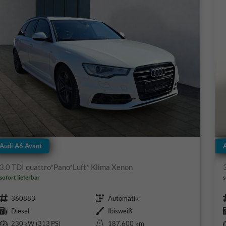
Audi A6 Avant
3.0 TDI quattro*Pano*Luft* Klima Xenon
sofort lieferbar
s
Fahrzeugnr.
Getriebe
360883
Automatik
Kraftstoff
Außenfarbe
Diesel
Ibisweiß
Leistung
Kilometerstand
230 kW (313 PS)
187.600 km