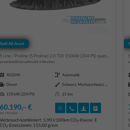
Audi A6 Avant
S Line / Proline (S Proline) 2.0 TDI 150kW (204 PS) quattro 7-Gang-Tiptronic
unverbindliche Lieferzeit:
6 Wochen
u
Fahrzeugnr.
Getriebe
402049
Automatik
Kraftstoff
Außenfarbe
Diesel
Schwarz, Mythosschwarz Metallic (0E)
Leistung
Kilometerstand
150 kW (204 PS)
25 km
60.190,– €
Rückruf vereinbaren
Wir rufen Sie an
Fahrzeugexposé (PD
Fahrzeug park
incl. 19% MwSt.
i
Verbrauch kombiniert:
5,90 l/100km
CO
-Klasse:
E
2
CO
-Emissionen:
155,00 g/km
2