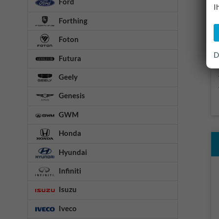
Ford
I
Forthing
Foton
D
Futura
Geely
Genesis
GWM
Honda
Hyundai
Infiniti
Isuzu
Iveco