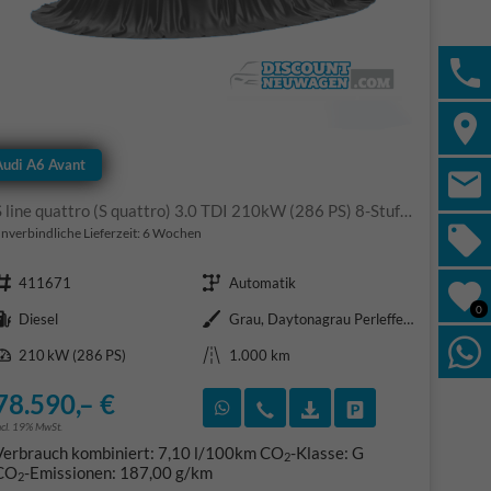
Audi A6 Avant
S line quattro (S quattro) 3.0 TDI 210kW (286 PS) 8-Stufen tiptronic
nverbindliche Lieferzeit:
6 Wochen
Fahrzeugnr.
Getriebe
411671
Automatik
0
Kraftstoff
Außenfarbe
Diesel
Grau, Daytonagrau Perleffekt (6Y)
Leistung
Kilometerstand
210 kW (286 PS)
1.000 km
78.590,– €
F)
en
Rückruf vereinbaren
Wir rufen Sie an
Fahrzeugexposé (PDF
Fahrzeug parke
ncl. 19% MwSt.
Verbrauch kombiniert:
7,10 l/100km
CO
-Klasse:
G
2
CO
-Emissionen:
187,00 g/km
2