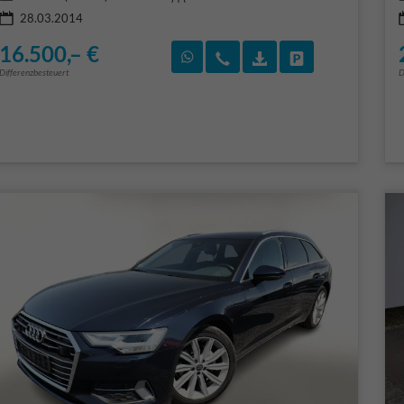
28.03.2014
16.500,– €
Rückruf vereinbaren
Wir rufen Sie an
Fahrzeugexposé (PD
Fahrzeug park
Differenzbesteuert
D