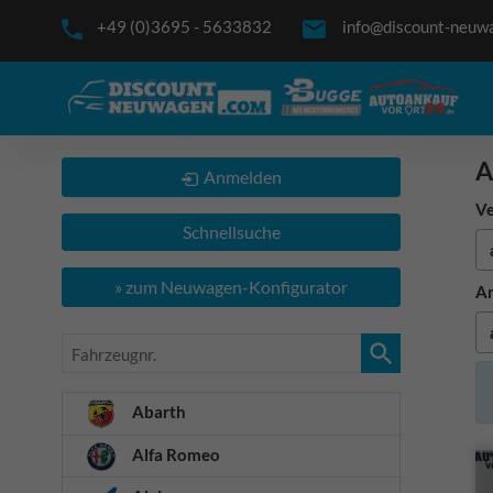
+49 (0)3695 - 5633832
info@discount-neuw
A
Anmelden
Ve
Schnellsuche
» zum Neuwagen-Konfigurator
An
Fahrzeugnr.
Abarth
Alfa Romeo