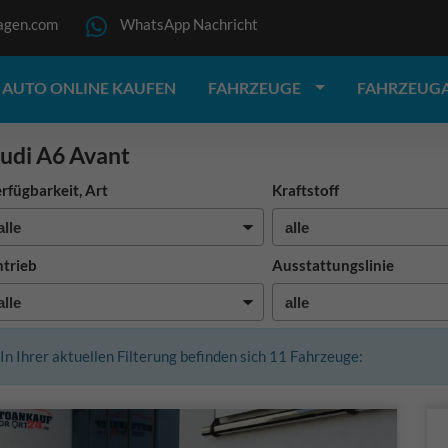
agen.com
WhatsApp Nachricht
AUTO ONLINE KAUFEN
FAHRZEUGE
FAHRZEUG
udi A6 Avant
rfügbarkeit, Art
Kraftstoff
trieb
Ausstattungslinie
In Ihrer aktuellen Filterung befinden sich
11
Fahrzeuge: