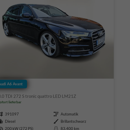
Audi A6 Avant
3.0 TDI 272 S tronic quattro LED LM21Z
ofort lieferbar
Fahrzeugnr.
Getriebe
391097
Automatik
Kraftstoff
Außenfarbe
Diesel
Brillantschwarz
Leistung
Kilometerstand
200 kW (272 PS)
83.400 km