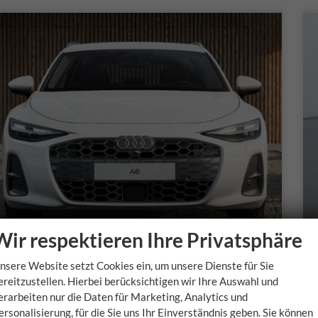
Wir respektieren Ihre Privatsphäre
Audi A6 Avant
nsere Website setzt Cookies ein, um unsere Dienste für Sie
Basis *BESTELLFAHRZEUG* 399,- € monatlich* 36 Monate* Ohne Kilometerbegrenzung*
ereitzustellen. Hierbei berücksichtigen wir Ihre Auswahl und
unverbindliche Lieferzeit:
6 Monate
s
erarbeiten nur die Daten für Marketing, Analytics und
ersonalisierung, für die Sie uns Ihr Einverständnis geben. Sie können
Fahrzeugnr.
Getriebe