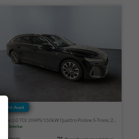
Audi A6 Avant
S-Line 2.0 TDI 204PS/150kW Quattro Proline S-Tronic 2026 +19" LM +AHK +Ambiente Paket +S-Sportfarhwerk +STH
ofort lieferbar
Fahrzeugnr.
Getriebe