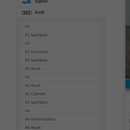
Alpine
Audi
A1
A1 Sportback
A3
A3 Limousine
A3 Sportback
A4 Avant
A5
A5 Avant
A5 Cabriolet
A5 Sportback
A6
A6 allroad quattro
A6 Avant