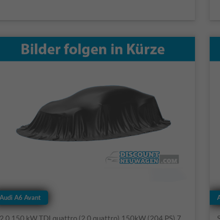
Audi A6 Avant
2.0 150 kW TDI quattro (2.0 quattro) 150kW (204 PS) 7-Gang S-tronic