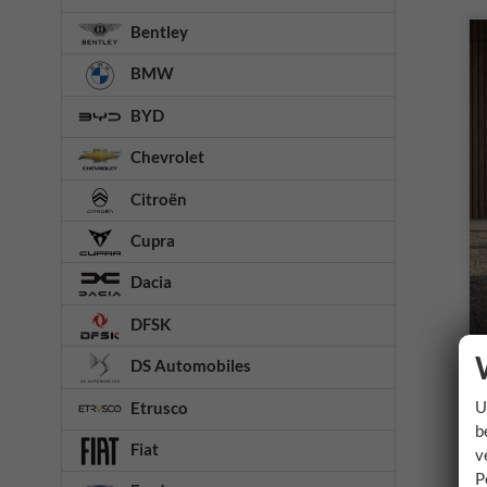
Bentley
BMW
BYD
Chevrolet
Citroën
Cupra
Dacia
DFSK
DS Automobiles
U
Etrusco
b
Fiat
v
P