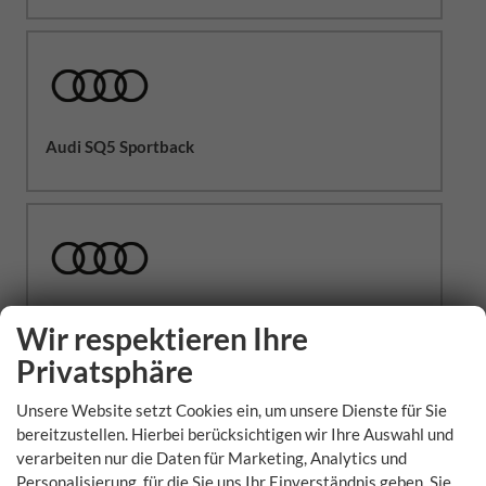
Audi SQ5 Sportback
Audi TTS Roadster
Wir respektieren Ihre
Privatsphäre
Wissenswertes zum Premiumhersteller Audi
Unsere Website setzt Cookies ein, um unsere Dienste für Sie
Die Marke Audi wurde im Jahr 1909 von August Horch im
bereitzustellen. Hierbei berücksichtigen wir Ihre Auswahl und
sächsischen Zwickau gegründet. Das Logo der vier
verarbeiten nur die Daten für Marketing, Analytics und
ineinander verschlungenen Ringe symbolisiert die
Personalisierung, für die Sie uns Ihr Einverständnis geben. Sie