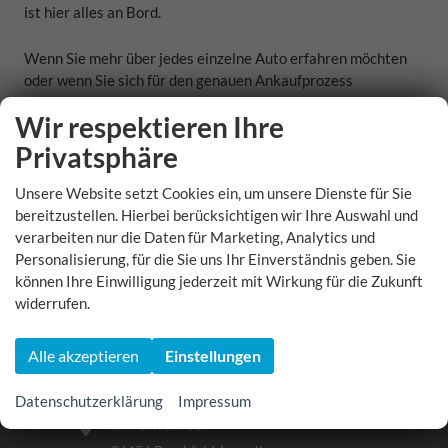
ist hier alles an Bord.
Wenn Sie mehr über jedes einzelne Auto erfahren möchten
oder wenn Sie sich für den genauen Ankaufprozess
interessieren, durchstöbern Sie doch unsere Seite.
Wir respektieren Ihre
Privatsphäre
Unsere Website setzt Cookies ein, um unsere Dienste für Sie
bereitzustellen. Hierbei berücksichtigen wir Ihre Auswahl und
verarbeiten nur die Daten für Marketing, Analytics und
Personalisierung, für die Sie uns Ihr Einverständnis geben. Sie
FIRMENSITZ
können Ihre Einwilligung jederzeit mit Wirkung für die Zukunft
widerrufen.
Mo -Fr: 08:00 - 17:00 Uhr
Samstag: 10:00 - 14:00 Uhr
Alle akzeptieren
Einstellungen
+49 (0) 3695 - 5633832
info@discount-neuwagen .com
Datenschutzerklärung
Impressum
Im Vorwerk 33