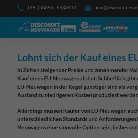
+49 (0)3695 - 5633832
info@discount-neuw
Lohnt sich der Kauf eines
In Zeiten steigender Preise und zunehmender Volat
Kauf eines EU-Neuwagens lohnt. Schließlich gibt e
EU-Neuwagen in der Regel günstiger sind als verg
Ausland zu niedrigeren Kosten produziert werde
Allerdings müssen Käufer von EU-Neuwagen auch b
unterschiedlichen Standards und Anforderungen k
Neuwagens eine sinnvolle Option sein, insbesonde