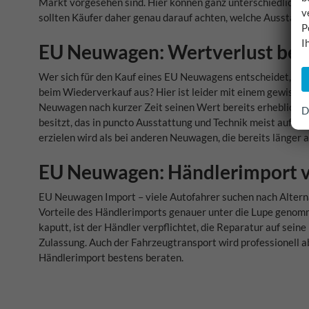
Markt vorgesehen sind. Hier können ganz unterschiedliche M
v
sollten Käufer daher genau darauf achten, welche Ausstat
P
I
EU Neuwagen: Wertverlust bei
Wer sich für den Kauf eines EU Neuwagens entscheidet, erwart
beim Wiederverkauf aus? Hier ist leider mit einem gewissen
Neuwagen nach kurzer Zeit seinen Wert bereits erheblich v
D
besitzt, das in puncto Ausstattung und Technik meist auf d
erzielen wird als bei anderen Neuwagen, die bereits länger 
EU Neuwagen: Händlerimport vs
EU Neuwagen Import – viele Autofahrer suchen nach Alterna
Vorteile des Händlerimports genauer unter die Lupe genomm
kaputt, ist der Händler verpflichtet, die Reparatur auf sei
Zulassung. Auch der Fahrzeugtransport wird professionell a
Händlerimport bestens beraten.