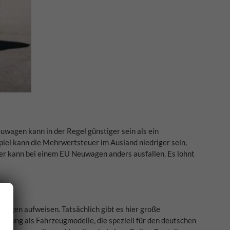
uwagen kann in der Regel günstiger sein als ein
piel kann die Mehrwertsteuer im Ausland niedriger sein,
er kann bei einem EU Neuwagen anders ausfallen. Es lohnt
eugen aufweisen. Tatsächlich gibt es hier große
ttung als Fahrzeugmodelle, die speziell für den deutschen