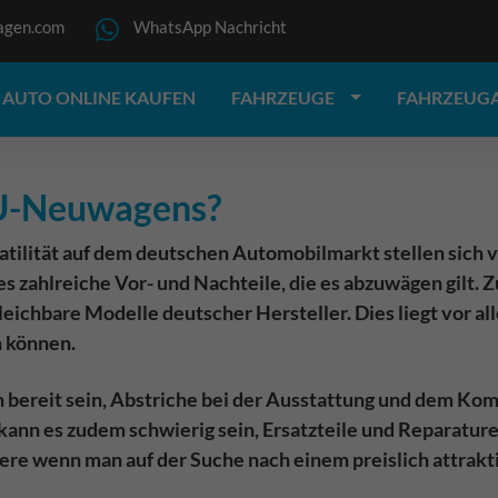
agen.com
WhatsApp Nachricht
AUTO ONLINE KAUFEN
FAHRZEUGE
FAHRZEUG
 EU-Neuwagens?
ilität auf dem deutschen Automobilmarkt stellen sich vie
s zahlreiche Vor- und Nachteile, die es abzuwägen gilt. 
leichbare Modelle deutscher Hersteller. Dies liegt vor a
n können.
ereit sein, Abstriche bei der Ausstattung und dem Komf
ann es zudem schwierig sein, Ersatzteile und Reparature
re wenn man auf der Suche nach einem preislich attrakti