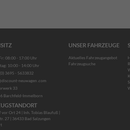
SITZ
UNSER FAHRZEUGE
Aktuelles Fahrzeugangebot
H
: 08:00 - 17:00 Uhr
Fahrzeugsuche
R
g: 10:00 - 14:00 Uhr
W
) 3695 - 5633832
K
discount-neuwagen .com
S
rwerk 33
W
rchfeld-Immelborn
EUGSTANDORT
vor Ort 24 | Inh. Tobias Blaufuß |
tr. 27 | 36433 Bad Salzungen
rt