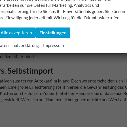
erkmale wie beispielsweise die Größe des Interieurs oder die Motori
erarbeiten nur die Daten für Marketing, Analytics und
tungsvarianten angeboten werden, um Fehlkäufe und Enttäuschungen 
ersonalisierung, für die Sie uns Ihr Einverständnis geben. Sie können
hre Einwilligung jederzeit mit Wirkung für die Zukunft widerrufen.
 Wiederverkauf?
et in der Regel eine langfristige Investition, die sich erst nach ein
Alle akzeptieren
Einstellungen
 Wertverlust zu rechnen. Denn anders als bei einem Gebrauchtwagen,
erlieren. Trotzdem lohnt sich der Kauf eines EU Neuwagens, wenn ma
atenschutzerklärung
Impressum
em neuesten Stand ist. Beim Wiederverkauf sollte man sich jedoch be
auf dem Markt sind.
. Selbstimport
tiven zum teuren Autokauf im Inland. Doch wo unterscheiden sich H
en. Eine große Erleichterung stellt hierbei die Gewährleistung dar.
ne Kosten durchzuführen. Zudem bietet der Händler eine umfassende B
bgewickelt. Wer also auf Nummer sicher gehen möchte und Wert auf e