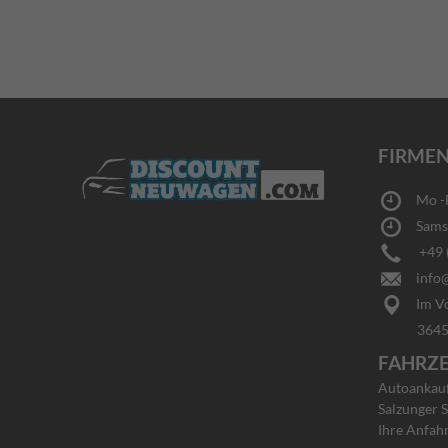
FIRMEN
Mo -Fr
Samsta
+49 (0
info@
Im Vo
36456 Ba
FAHRZ
Autoankauf 
Salzunger S
Ihre Anfah