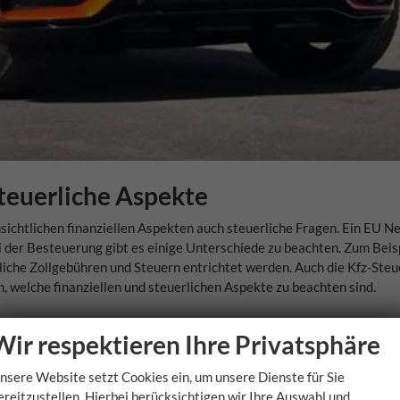
teuerliche Aspekte
ichtlichen finanziellen Aspekten auch steuerliche Fragen. Ein EU Ne
i der Besteuerung gibt es einige Unterschiede zu beachten. Zum Beis
liche Zollgebühren und Steuern entrichtet werden. Auch die Kfz-Steu
, welche finanziellen und steuerlichen Aspekte zu beachten sind.
ede bei der Ausstattung?
Wir respektieren Ihre Privatsphäre
uwagen hinsichtlich ihrer Ausstattung Unterschiede zu anderen Fahrz
nsere Website setzt Cookies ein, um unsere Dienste für Sie
n Export produziert und verfügen daher oft über eine andere Aussta
ereitzustellen. Hierbei berücksichtigen wir Ihre Auswahl und