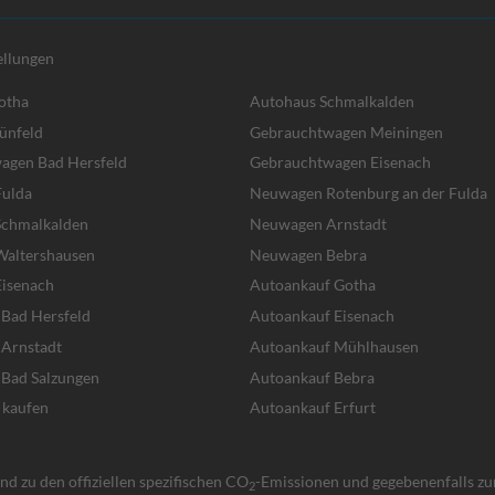
ellungen
otha
Autohaus Schmalkalden
ünfeld
Gebrauchtwagen Meiningen
agen Bad Hersfeld
Gebrauchtwagen Eisenach
ulda
Neuwagen Rotenburg an der Fulda
chmalkalden
Neuwagen Arnstadt
altershausen
Neuwagen Bebra
isenach
Autoankauf Gotha
 Bad Hersfeld
Autoankauf Eisenach
 Arnstadt
Autoankauf Mühlhausen
 Bad Salzungen
Autoankauf Bebra
 kaufen
Autoankauf Erfurt
d zu den offiziellen spezifischen CO
-Emissionen und gegebenenfalls z
2