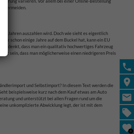
sierung variieren. Vor allem bei einer Online-Bestellung
zu vermeiden.
igen Jahren auszahlen wird. Doch wie sieht es eigentlich
 der schon einige Jahre auf dem Buckel hat, kann ein EU
n bedenkt, dass man ein qualitativ hochwertiges Fahrzeug
wusst sein, dass man möglicherweise einen niedrigeren Preis
ändlerimport und Selbstimport? In diesem Text werden die
 Geht beispielsweise kurz nach dem Kauf etwas am Auto
eratung und unterstützt bei allen Fragen rund um die
ine unkomplizierte Abwicklung legt, der ist mit dem
0