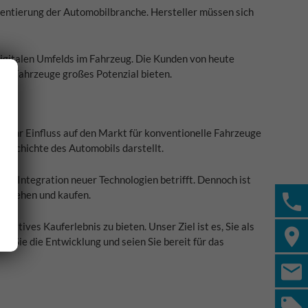
entierung der Automobilbranche. Hersteller müssen sich
igitalen Umfelds im Fahrzeug. Die Kunden von heute
ome Fahrzeuge großes Potenzial bieten.
t ihr Einfluss auf den Markt für konventionelle Fahrzeuge
Geschichte des Automobils darstellt.
ie Integration neuer Technologien betrifft. Dennoch ist
erstehen und kaufen.
tives Kauferlebnis zu bieten. Unser Ziel ist es, Sie als
n Sie die Entwicklung und seien Sie bereit für das