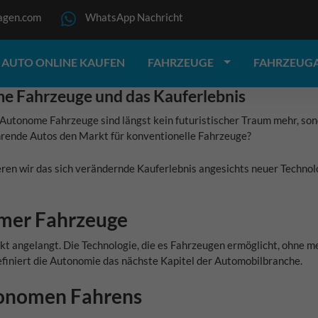
agen.com
WhatsApp Nachricht
AUTO ONLINE KAUFEN
FAHRZEUGE
FAHRZEUG
e Fahrzeuge und das Kauferlebnis
 Autonome Fahrzeuge sind längst kein futuristischer Traum mehr, sond
ahrende Autos den Markt für konventionelle Fahrzeuge?
ren wir das sich verändernde Kauferlebnis angesichts neuer Technol
omer Fahrzeuge
t angelangt. Die Technologie, die es Fahrzeugen ermöglicht, ohne me
finiert die Autonomie das nächste Kapitel der Automobilbranche.
utonomen Fahrens