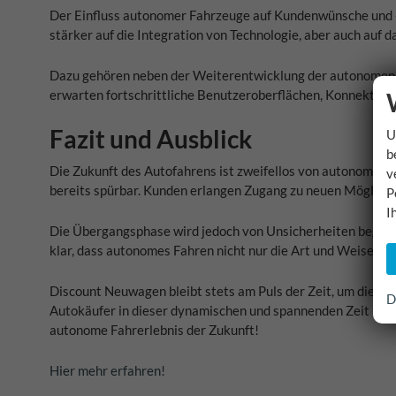
Der Einfluss autonomer Fahrzeuge auf Kundenwünsche und -b
stärker auf die Integration von Technologie, aber auch auf 
Dazu gehören neben der Weiterentwicklung der autonomen F
erwarten fortschrittliche Benutzeroberflächen, Konnektivit
Fazit und Ausblick
U
b
Die Zukunft des Autofahrens ist zweifellos von autonomen F
v
bereits spürbar. Kunden erlangen Zugang zu neuen Möglichk
P
I
Die Übergangsphase wird jedoch von Unsicherheiten begleite
klar, dass autonomes Fahren nicht nur die Art und Weise ve
Discount Neuwagen bleibt stets am Puls der Zeit, um diese 
D
Autokäufer in dieser dynamischen und spannenden Zeit bestmö
autonome Fahrerlebnis der Zukunft!
Hier mehr erfahren!