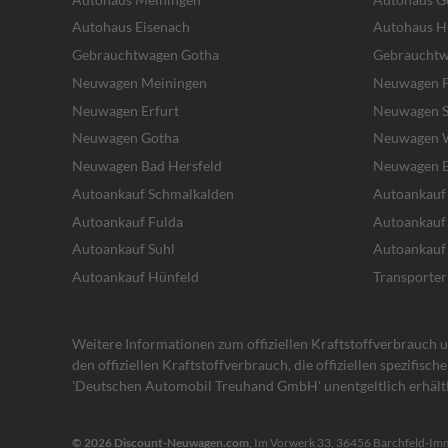
Autohaus Eisenach
Autohaus H
Gebrauchtwagen Gotha
Gebrauchtw
Neuwagen Meiningen
Neuwagen F
Neuwagen Erfurt
Neuwagen S
Neuwagen Gotha
Neuwagen W
Neuwagen Bad Hersfeld
Neuwagen E
Autoankauf Schmalkalden
Autoankauf
Autoankauf Fulda
Autoankauf
Autoankauf Suhl
Autoankauf
Autoankauf Hünfeld
Transporter
Weitere Informationen zum offiziellen Kraftstoffverbrauch un
den offiziellen Kraftstoffverbrauch, die offiziellen spezifisc
'Deutschen Automobil Treuhand GmbH' unentgeltlich erhältl
© 2026
Discount-Neuwagen.com
,
Im Vorwerk 33
,
36456
Barchfeld-Im