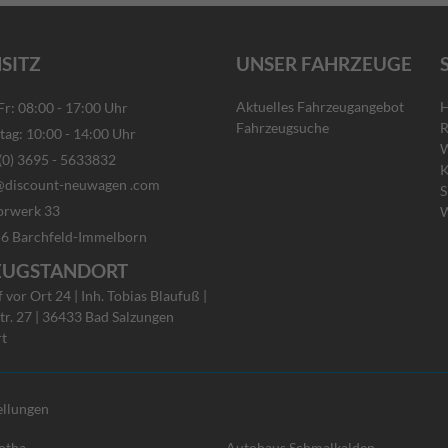
SITZ
UNSER FAHRZEUGE
Aktuelles Fahrzeugangebot
H
: 08:00 - 17:00 Uhr
Fahrzeugsuche
R
g: 10:00 - 14:00 Uhr
W
) 3695 - 5633832
K
discount-neuwagen .com
S
rwerk 33
W
rchfeld-Immelborn
EUGSTANDORT
vor Ort 24 | Inh. Tobias Blaufuß |
tr. 27 | 36433 Bad Salzungen
rt
ellungen
otha
Autohaus Schmalkalden