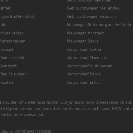
ünfeld
Gebrauchtwagen Meiningen
agen Bad Hersfeld
Gebrauchtwagen Eisenach
ulda
Neuwagen Rotenburg an der Fulda
chmalkalden
Neuwagen Arnstadt
altershausen
Neuwagen Bebra
isenach
Autoankauf Gotha
 Bad Hersfeld
Autoankauf Eisenach
 Arnstadt
Autoankauf Mühlhausen
 Bad Salzungen
Autoankauf Bebra
 kaufen
Autoankauf Erfurt
d zu den offiziellen spezifischen CO
-Emissionen und gegebenenfalls z
2
hen CO
-Emissionen und den offiziellen Stromverbrauch neuer PKW' entno
2
ich ist unter www.dat.de.
melborn ,
+49 (0) 3695 - 5633832