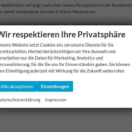
edürfnisse verlangt nach einer neuen Perspektive in der Kundenori
das damit verbundene Service-Erlebnis fokussieren.
unktionen auch die Schaffung eines nahtlosen und ansprechenden d
ät und personalisierte Dienstleistungen – ein Bereich, in dem auton
Wir respektieren Ihre Privatsphäre
nsere Website setzt Cookies ein, um unsere Dienste für Sie
ereitzustellen. Hierbei berücksichtigen wir Ihre Auswahl und
ahrzeugen geprägt. Während die Technologie noch wächst und reift, is
erarbeiten nur die Daten für Marketing, Analytics und
eiten und Konzepten, was einen großen Sprung in der evolutionären 
ersonalisierung, für die Sie uns Ihr Einverständnis geben. Sie können
hre Einwilligung jederzeit mit Wirkung für die Zukunft widerrufen.
t sein, was das langfristige Überleben konventioneller Modelle und d
rändern wird, wie wir uns fortbewegen, sondern auch, wie wir Autos v
Alle akzeptieren
Einstellungen
Veränderungen zu erkennen und unseren Kunden ein zeitgemäßes, innova
atenschutzerklärung
Impressum
glich zu begleiten und zu unterstützen. Bleiben Sie dran, beobachte