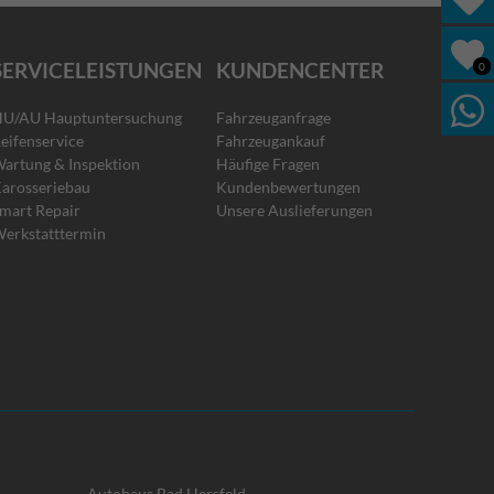
SERVICELEISTUNGEN
KUNDENCENTER
0
U/AU Hauptuntersuchung
Fahrzeuganfrage
eifenservice
Fahrzeugankauf
artung & Inspektion
Häufige Fragen
arosseriebau
Kundenbewertungen
mart Repair
Unsere Auslieferungen
erkstatttermin
Autohaus Bad Hersfeld