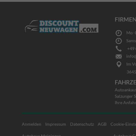
FIRMEN
Mo -Fr
Samsta
+49 (0
info@
Im Vo
36456 Ba
FAHRZ
Autoankauf 
Salzunger S
Ihre Anfah
Anmelden
Impressum
Datenschutz
AGB
Cookie-Einst
Autohaus Meiningen
Autohaus G