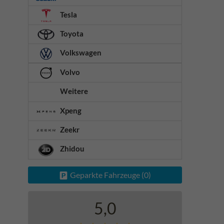
Tesla
Toyota
Volkswagen
Volvo
Weitere
Xpeng
Zeekr
Zhidou
Geparkte Fahrzeuge (
0
)
5,0