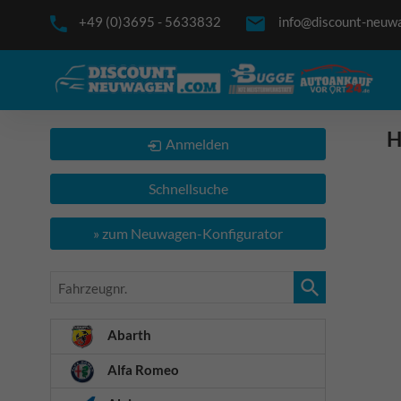
+49 (0)3695 - 5633832
info@discount-neuw
H
Anmelden
Schnellsuche
» zum Neuwagen-Konfigurator
Fahrzeugnr.
Abarth
Alfa Romeo