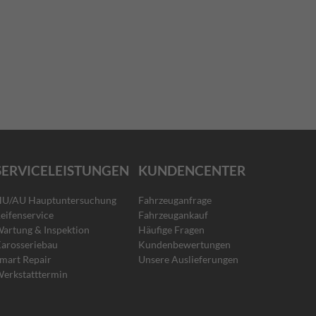
SERVICELEISTUNGEN
KUNDENCENTER
U/AU Hauptuntersuchung
Fahrzeuganfrage
eifenservice
Fahrzeugankauf
artung & Inspektion
Häufige Fragen
arosseriebau
Kundenbewertungen
mart Repair
Unsere Auslieferungen
erkstatttermin