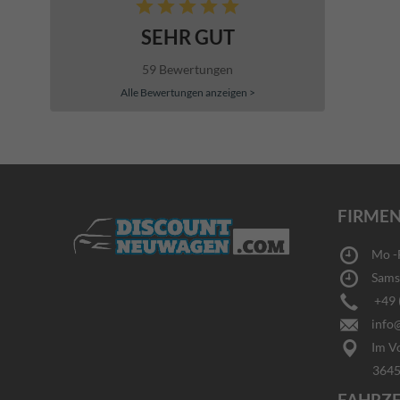
SEHR GUT
59 Bewertungen
Alle Bewertungen anzeigen >
FIRMEN
Mo -Fr
Samsta
+49 (0
info@
Im Vo
36456 Ba
FAHRZ