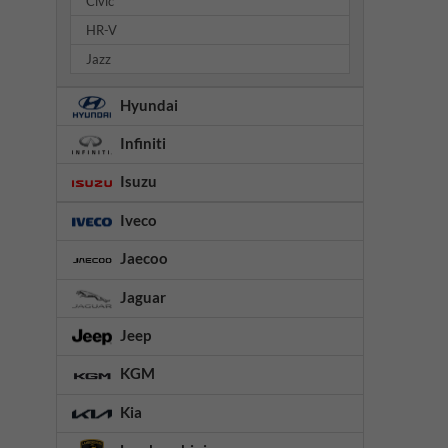
Civic
HR-V
Jazz
Hyundai
Infiniti
Isuzu
Iveco
Jaecoo
Jaguar
Jeep
KGM
Kia