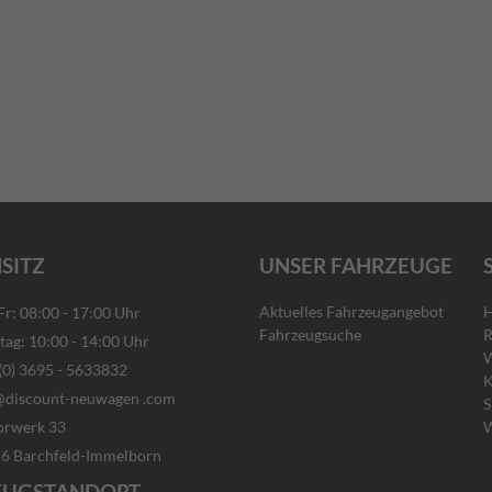
SITZ
UNSER FAHRZEUGE
Aktuelles Fahrzeugangebot
H
: 08:00 - 17:00 Uhr
Fahrzeugsuche
R
g: 10:00 - 14:00 Uhr
W
) 3695 - 5633832
K
discount-neuwagen .com
S
rwerk 33
W
rchfeld-Immelborn
EUGSTANDORT