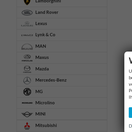
Lamborghini
Land Rover
Lexus
Lynk & Co
MAN
Maxus
Mazda
U
b
Mercedes-Benz
v
P
MG
I
Microlino
MINI
Mitsubishi
D