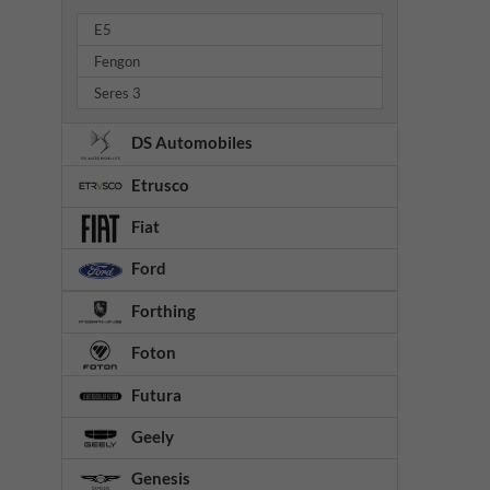
E5
Fengon
Seres 3
DS Automobiles
Etrusco
Fiat
Ford
Forthing
Foton
Futura
Geely
Genesis