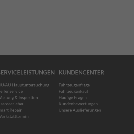
SERVICELEISTUNGEN
KUNDENCENTER
U/AU Hauptuntersuchung
Fahrzeuganfrage
eifenservice
Fahrzeugankauf
artung & Inspektion
Häufige Fragen
arosseriebau
Kundenbewertungen
mart Repair
Unsere Auslieferungen
erkstatttermin