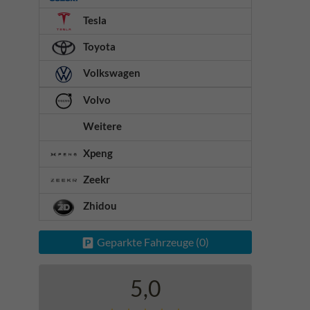
Tesla
Toyota
Volkswagen
Volvo
Weitere
Xpeng
Zeekr
Zhidou
Geparkte Fahrzeuge (
0
)
5,0