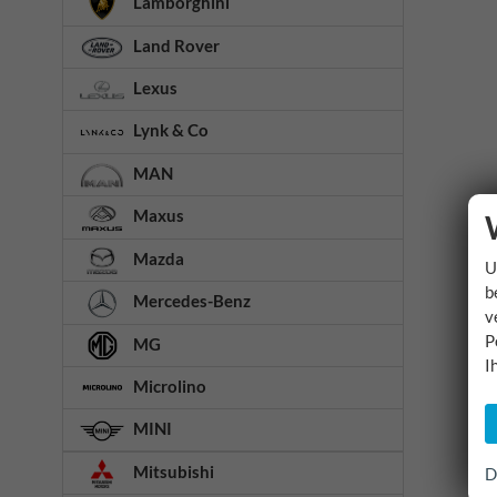
Lamborghini
Land Rover
Lexus
Lynk & Co
MAN
Maxus
Mazda
U
b
Mercedes-Benz
v
P
MG
I
Microlino
MINI
Mitsubishi
D