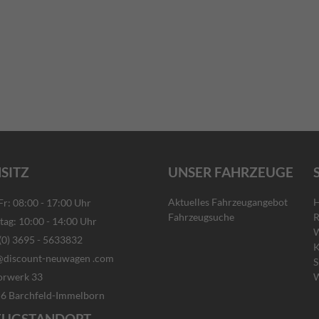
SITZ
UNSER FAHRZEUGE
Aktuelles Fahrzeugangebot
H
: 08:00 - 17:00 Uhr
Fahrzeugsuche
R
g: 10:00 - 14:00 Uhr
W
) 3695 - 5633832
K
discount-neuwagen .com
S
rwerk 33
W
rchfeld-Immelborn
EUGSTANDORT