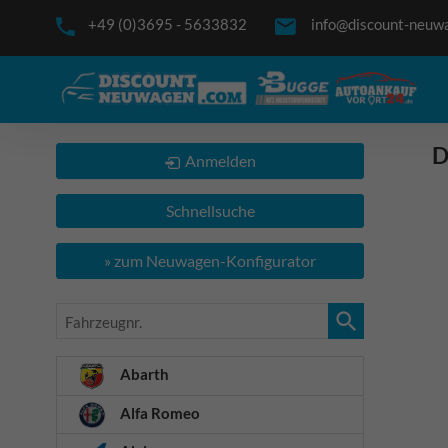
+49 (0)3695 - 5633832
info@discount-neuw
D
Anmelden
Schnellsuche
» zum Neuwagen-Konfigurator
Fahrzeugnr.
Abarth
Alfa Romeo