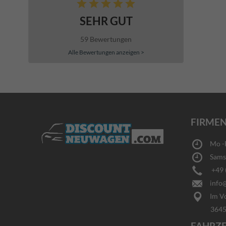
SEHR GUT
59 Bewertungen
Alle Bewertungen anzeigen >
FIRMEN
Mo -Fr
Samsta
+49 (0
info@
Im Vo
36456 Ba
FAHRZ