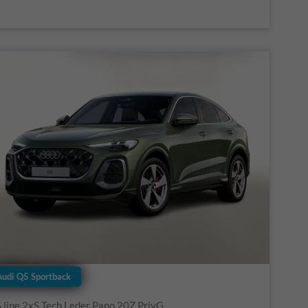
Audi Q5 Sportback
S line 2xS Tech Leder Pano 20Z PrivG