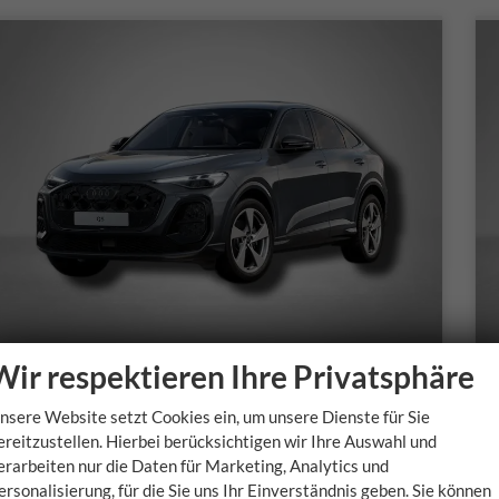
Wir respektieren Ihre Privatsphäre
Audi Q5 Sportback
nsere Website setzt Cookies ein, um unsere Dienste für Sie
S line 2.0 TFSI 7-Gang tronic quattro
ereitzustellen. Hierbei berücksichtigen wir Ihre Auswahl und
unverbindliche Lieferzeit:
25.12.2026
u
erarbeiten nur die Daten für Marketing, Analytics und
ersonalisierung, für die Sie uns Ihr Einverständnis geben. Sie können
Fahrzeugnr.
Getriebe