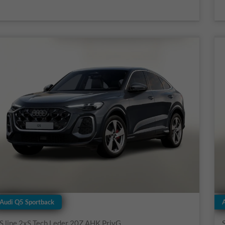
Audi Q5 Sportback
S line 2xS Tech Leder 20Z AHK PrivG