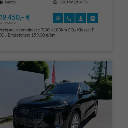
Benzin
150 kW (204 PS)
49.450,– €
F)
en
Rückruf vereinbaren
Wir rufen Sie an
Fahrzeugexposé (PDF
Fahrzeug parke
ncl. 19% MwSt.
Verbrauch kombiniert:
7,00 l/100km
CO
-Klasse:
F
2
CO
-Emissionen:
159,00 g/km
2