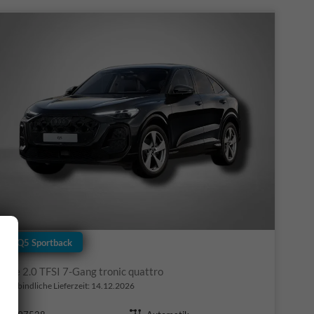
Audi Q5 Sportback
S line 2.0 TFSI 7-Gang tronic quattro
nverbindliche Lieferzeit:
14.12.2026
Fahrzeugnr.
Getriebe