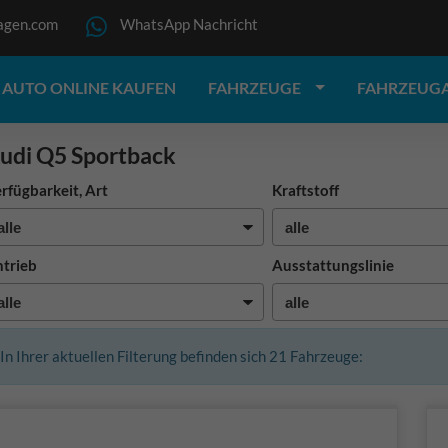
agen.com
WhatsApp Nachricht
AUTO ONLINE KAUFEN
FAHRZEUGE
FAHRZEUG
udi Q5 Sportback
rfügbarkeit, Art
Kraftstoff
trieb
Ausstattungslinie
In Ihrer aktuellen Filterung befinden sich
21
Fahrzeuge: