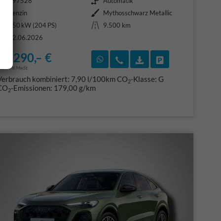
397528
Automatik
Kraftstoff
Außenfarbe
Benzin
Mythosschwarz Metallic
Leistung
Kilometerstand
150 kW (204 PS)
9.500 km
22.06.2026
61.290,– €
F)
en
Rückruf vereinbaren
Wir rufen Sie an
Fahrzeugexposé (PDF
Fahrzeug parke
ncl. 19% MwSt.
Verbrauch kombiniert:
7,90 l/100km
CO
-Klasse:
G
2
CO
-Emissionen:
179,00 g/km
2