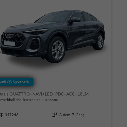
Audi Q5 Sportback
Basis QUATTRO+NAVI+LED+PDC+ACC+18LM
nverbindliche Lieferzeit: ca. 10 Monate
Fahrzeugnr.
Getriebe
347243
Autom. 7-Gang
Kraftstoff
Leistung