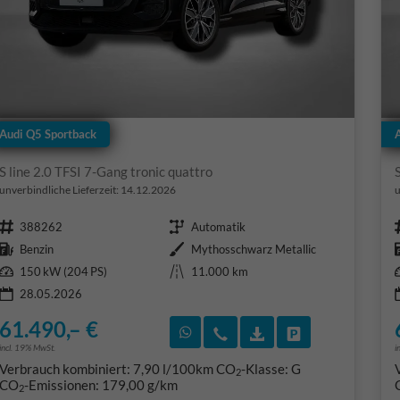
Audi Q5 Sportback
S line 2.0 TFSI 7-Gang tronic quattro
unverbindliche Lieferzeit:
14.12.2026
u
Fahrzeugnr.
Getriebe
388262
Automatik
Kraftstoff
Außenfarbe
Benzin
Mythosschwarz Metallic
Leistung
Kilometerstand
150 kW (204 PS)
11.000 km
28.05.2026
61.490,– €
Rückruf vereinbaren
Wir rufen Sie an
Fahrzeugexposé (PD
Fahrzeug park
incl. 19% MwSt.
i
Verbrauch kombiniert:
7,90 l/100km
CO
-Klasse:
G
2
CO
-Emissionen:
179,00 g/km
2