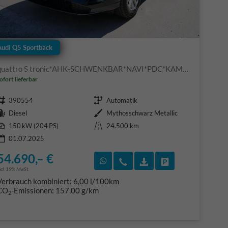
Audi Q5 Sportback
quattro S tronic*AHK-SCHWENKBAR*NAVI*PDC*KAMERA*LED*TEMPOMAT*SHZ*
ofort lieferbar
Fahrzeugnr.
Getriebe
390554
Automatik
Kraftstoff
Außenfarbe
Diesel
Mythosschwarz Metallic
Leistung
Kilometerstand
150 kW (204 PS)
24.500 km
01.07.2025
54.690,– €
F)
en
Rückruf vereinbaren
Wir rufen Sie an
Fahrzeugexposé (PDF
Fahrzeug parke
ncl. 19% MwSt.
Verbrauch kombiniert:
6,00 l/100km
CO
-Emissionen:
157,00 g/km
2