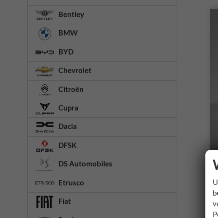
Bentley
BMW
BYD
Chevrolet
Citroën
Cupra
Dacia
DFSK
DS Automobiles
U
Etrusco
b
Fiat
v
P