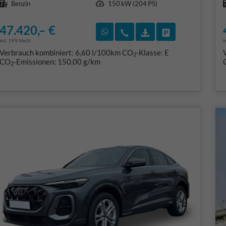
Benzin
150 kW (204 PS)
47.420,– €
Rückruf vereinbaren
Wir rufen Sie an
Fahrzeugexposé (PD
Fahrzeug park
incl. 19% MwSt.
i
Verbrauch kombiniert:
6,60 l/100km
CO
-Klasse:
E
2
CO
-Emissionen:
150,00 g/km
2