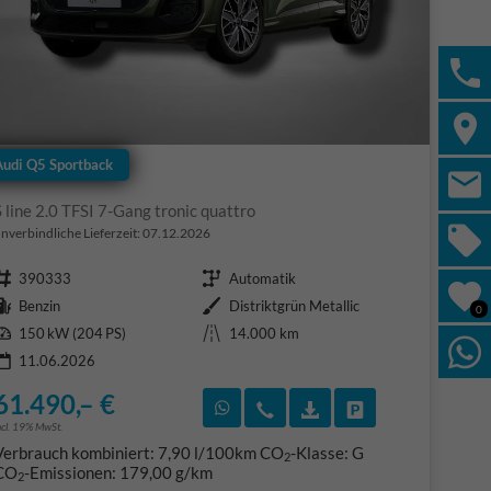
Audi Q5 Sportback
S line 2.0 TFSI 7-Gang tronic quattro
nverbindliche Lieferzeit:
07.12.2026
Fahrzeugnr.
Getriebe
390333
Automatik
Kraftstoff
Außenfarbe
Benzin
Distriktgrün Metallic
0
Leistung
Kilometerstand
150 kW (204 PS)
14.000 km
11.06.2026
61.490,– €
F)
en
Rückruf vereinbaren
Wir rufen Sie an
Fahrzeugexposé (PDF
Fahrzeug parke
ncl. 19% MwSt.
Verbrauch kombiniert:
7,90 l/100km
CO
-Klasse:
G
2
CO
-Emissionen:
179,00 g/km
2