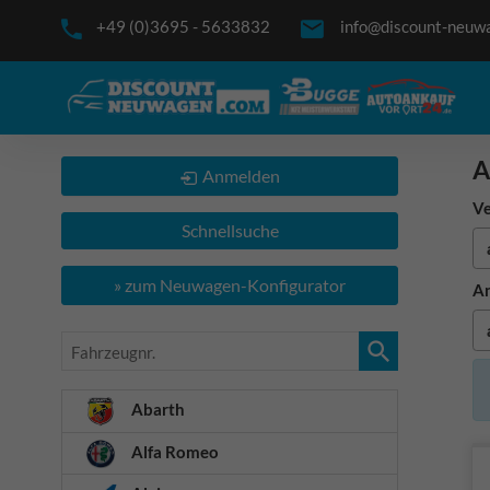
+49 (0)3695 - 5633832
info@discount-neuw
A
Anmelden
Ve
Schnellsuche
» zum Neuwagen-Konfigurator
An
Fahrzeugnr.
Abarth
Alfa Romeo