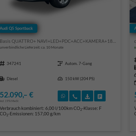
Audi Q5 Sportback
Basis QUATTRO+ NAVI+LED+PDC+ACC+KAMERA+18LM
unverbindliche Lieferzeit: ca. 10 Monate
s
Fahrzeugnr.
Getriebe
347241
Autom. 7-Gang
Kraftstoff
Leistung
Diesel
150 kW (204 PS)
52.090,– €
Rückruf vereinbaren
Wir rufen Sie an
Fahrzeugexposé (PD
Fahrzeug park
incl. 19% MwSt.
i
Verbrauch kombiniert:
6,00 l/100km
CO
-Klasse:
F
2
CO
-Emissionen:
157,00 g/km
2