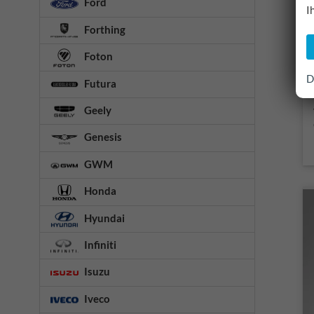
Ford
I
Forthing
Foton
D
Futura
Geely
Genesis
GWM
Honda
Hyundai
Infiniti
Isuzu
Iveco