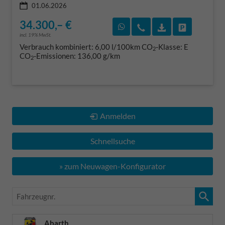
01.06.2026
34.300,– €
Rückruf vereinbaren
Wir rufen Sie an
Fahrzeugexposé
Fahrzeug 
incl. 19% MwSt.
Verbrauch kombiniert:
6,00 l/100km
CO
-Klasse:
E
2
CO
-Emissionen:
136,00 g/km
2
Anmelden
Schnellsuche
» zum Neuwagen-Konfigurator
Fahrzeugnr.
Abarth