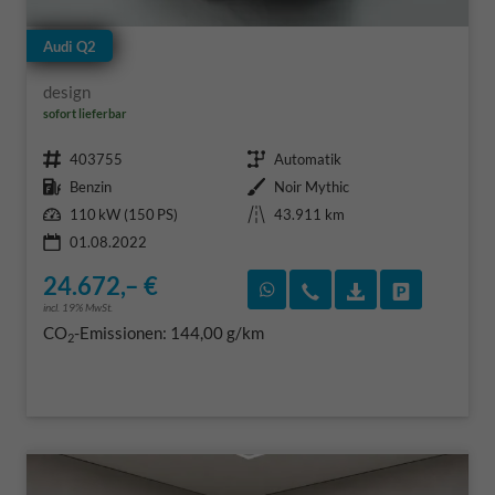
Audi Q2
design
sofort lieferbar
Fahrzeugnr.
Getriebe
403755
Automatik
Kraftstoff
Außenfarbe
Benzin
Noir Mythic
Leistung
Kilometerstand
110 kW (150 PS)
43.911 km
01.08.2022
24.672,– €
Rückruf vereinbaren
Wir rufen Sie an
Fahrzeugexposé
Fahrzeug 
incl. 19% MwSt.
CO
-Emissionen:
144,00 g/km
2