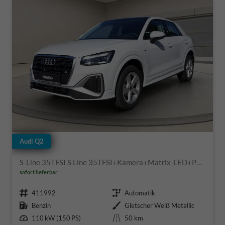
Audi Q2
S-Line 35TFSI S Line 35TFSI+Kamera+Matrix-LED+Panoramadach
sofort lieferbar
Fahrzeugnr.
Getriebe
411992
Automatik
Kraftstoff
Außenfarbe
Benzin
Gletscher Weiß Metallic
Leistung
Kilometerstand
110 kW (150 PS)
50 km