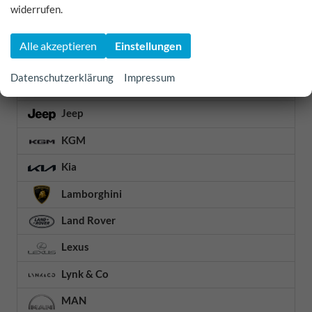
Isuzu
widerrufen.
Iveco
Alle akzeptieren
Einstellungen
Jaecoo
Datenschutzerklärung
Impressum
Jaguar
Jeep
KGM
Kia
Lamborghini
Land Rover
Lexus
Lynk & Co
MAN