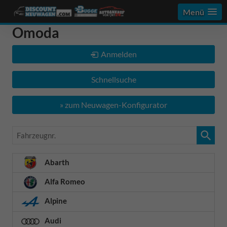
Menü
Omoda
Anmelden
Schnellsuche
» zum Neuwagen-Konfigurator
Fahrzeugnr.
Abarth
Alfa Romeo
Alpine
Audi