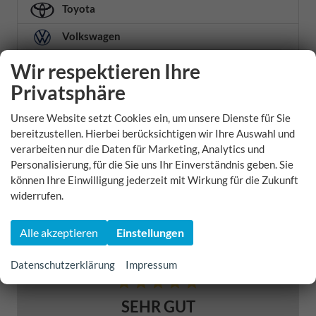
Toyota
Volkswagen
Volvo
Wir respektieren Ihre
Privatsphäre
Weitere
Xpeng
Unsere Website setzt Cookies ein, um unsere Dienste für Sie
bereitzustellen. Hierbei berücksichtigen wir Ihre Auswahl und
Zeekr
verarbeiten nur die Daten für Marketing, Analytics und
Personalisierung, für die Sie uns Ihr Einverständnis geben. Sie
Zhidou
können Ihre Einwilligung jederzeit mit Wirkung für die Zukunft
widerrufen.
Geparkte Fahrzeuge (
0
)
Alle akzeptieren
Einstellungen
5,0
Datenschutzerklärung
Impressum
SEHR GUT