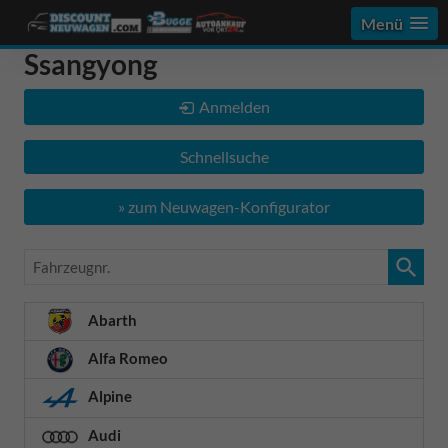
Menü
Ssangyong
Anmelden
Schnellsuche
» zum Neuwagen-Konfigurator
Fahrzeugnr.
Abarth
Alfa Romeo
Alpine
Audi