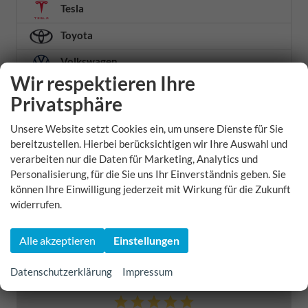
Tesla
Toyota
Volkswagen
Wir respektieren Ihre
Volvo
Privatsphäre
Weitere
Unsere Website setzt Cookies ein, um unsere Dienste für Sie
Xpeng
bereitzustellen. Hierbei berücksichtigen wir Ihre Auswahl und
verarbeiten nur die Daten für Marketing, Analytics und
Zeekr
Personalisierung, für die Sie uns Ihr Einverständnis geben. Sie
können Ihre Einwilligung jederzeit mit Wirkung für die Zukunft
Zhidou
widerrufen.
Geparkte Fahrzeuge (
0
)
Alle akzeptieren
Einstellungen
5,0
Datenschutzerklärung
Impressum