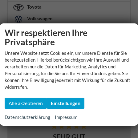
Toyota
Volkswagen
Wir respektieren Ihre
Volvo
Privatsphäre
Weitere
Unsere Website setzt Cookies ein, um unsere Dienste für Sie
Xpeng
bereitzustellen. Hierbei berücksichtigen wir Ihre Auswahl und
Zeekr
verarbeiten nur die Daten für Marketing, Analytics und
Personalisierung, für die Sie uns Ihr Einverständnis geben. Sie
Zhidou
können Ihre Einwilligung jederzeit mit Wirkung für die Zukunft
widerrufen.
Geparkte Fahrzeuge (
0
)
Alle akzeptieren
Einstellungen
5,0
Datenschutzerklärung
Impressum
SEHR GUT