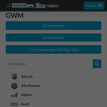
Menü
GWM
Anmelden
Schnellsuche
» zum Neuwagen-Konfigurator
Fahrzeugnr.
Abarth
Alfa Romeo
Alpine
Audi