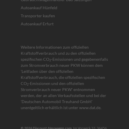
Autoankauf Hünfeld
Transporter kaufen
Autoankauf Erfurt
Weitere Informationen zum offiziellen
Kraftstoffverbrauch und zu den offiziellen
spezifischen CO
-Emissionen und gegebenenfalls
2
zum Stromverbrauch neuer PKW können dem
'Leitfaden über den offiziellen
Kraftstoffverbrauch, die offiziellen spezifischen
CO
-Emissionen und den offiziellen
2
Stromverbrauch neuer PKW' entnommen
werden, der an allen Verkaufsstellen und bei der
'Deutschen Automobil Treuhand GmbH'
unentgeltlich erhältlich ist unter www.dat.de.
© 2026
Discount-Neuwagen.com
,
Im Vorwerk 33
,
36456