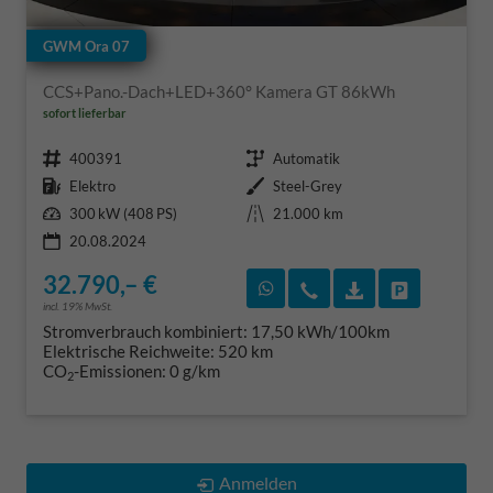
GWM Ora 07
CCS+Pano.-Dach+LED+360° Kamera GT 86kWh
sofort lieferbar
Fahrzeugnr.
Getriebe
400391
Automatik
Kraftstoff
Außenfarbe
Elektro
Steel-Grey
Leistung
Kilometerstand
300 kW (408 PS)
21.000 km
20.08.2024
32.790,– €
Rückruf vereinbaren
Wir rufen Sie an
Fahrzeugexposé
Fahrzeug 
incl. 19% MwSt.
Stromverbrauch kombiniert:
17,50 kWh/100km
Elektrische Reichweite:
520 km
CO
-Emissionen:
0 g/km
2
Anmelden