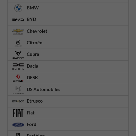
BMW
BYD
Chevrolet
Citroën
Cupra
Dacia
DFSK
DS Automobiles
Etrusco
Fiat
Ford
Forthing