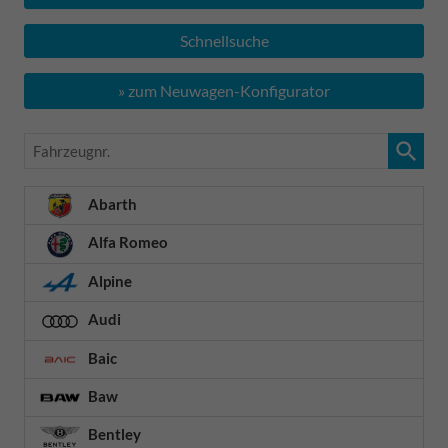
Schnellsuche
» zum Neuwagen-Konfigurator
Fahrzeugnr.
Abarth
Alfa Romeo
Alpine
Audi
Baic
Baw
Bentley