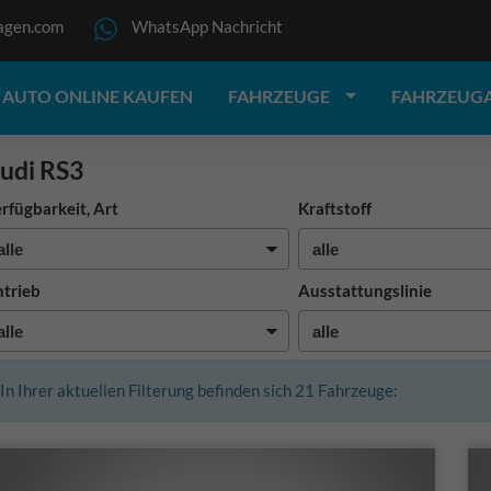
agen.com
WhatsApp Nachricht
AUTO ONLINE KAUFEN
FAHRZEUGE
FAHRZEUG
udi RS3
rfügbarkeit, Art
Kraftstoff
trieb
Ausstattungslinie
In Ihrer aktuellen Filterung befinden sich
21
Fahrzeuge: