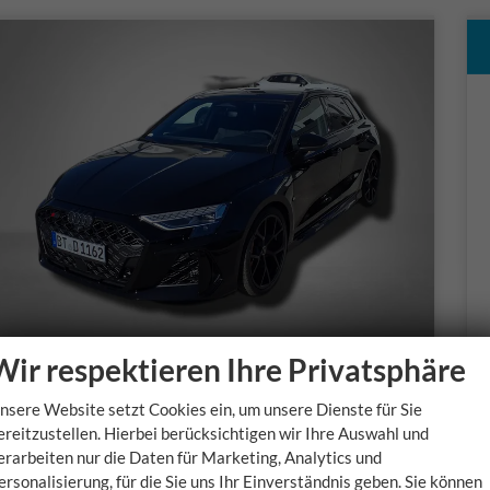
Wir respektieren Ihre Privatsphäre
Audi RS3
nsere Website setzt Cookies ein, um unsere Dienste für Sie
Sportback 2.5 TFSI 7-Gang S tronic quattro
ereitzustellen. Hierbei berücksichtigen wir Ihre Auswahl und
unverbindliche Lieferzeit:
03.10.2026
u
erarbeiten nur die Daten für Marketing, Analytics und
ersonalisierung, für die Sie uns Ihr Einverständnis geben. Sie können
Fahrzeugnr.
Getriebe