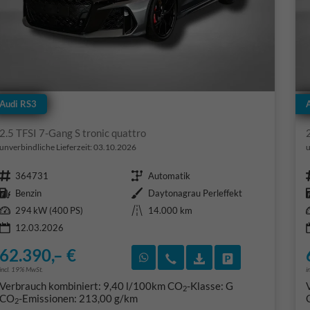
Audi RS3
2.5 TFSI 7-Gang S tronic quattro
unverbindliche Lieferzeit:
03.10.2026
u
Fahrzeugnr.
Getriebe
364731
Automatik
Kraftstoff
Außenfarbe
Benzin
Daytonagrau Perleffekt
Leistung
Kilometerstand
294 kW (400 PS)
14.000 km
12.03.2026
62.390,– €
Rückruf vereinbaren
Wir rufen Sie an
Fahrzeugexposé (PD
Fahrzeug park
incl. 19% MwSt.
i
Verbrauch kombiniert:
9,40 l/100km
CO
-Klasse:
G
2
CO
-Emissionen:
213,00 g/km
2