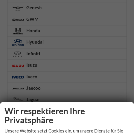
Genesis
GWM
Honda
Hyundai
Infiniti
Isuzu
Iveco
Jaecoo
Jaguar
Wir respektieren Ihre
Jeep
Privatsphäre
KGM
Unsere Website setzt Cookies ein, um unsere Dienste für Sie
Kia