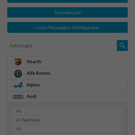
Schnellsuche
» zum Neuwagen-Konfigurator
Fahrzeugnr.
Abarth
Alfa Romeo
Alpine
Audi
A1
A1 Sportback
A3