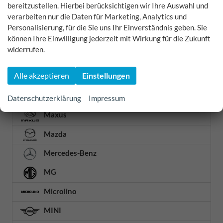
bereitzustellen. Hierbei berücksichtigen wir Ihre Auswahl und
verarbeiten nur die Daten für Marketing, Analytics und
Lamborghini
Personalisierung, für die Sie uns Ihr Einverständnis geben. Sie
Land Rover
können Ihre Einwilligung jederzeit mit Wirkung für die Zukunft
widerrufen.
Lexus
Alle akzeptieren
Einstellungen
Lynk & Co
MAN
Datenschutzerklärung
Impressum
Maxus
Mazda
Mercedes-Benz
MG
Microlino
MINI