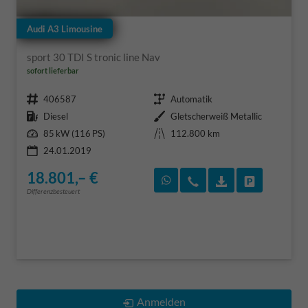
Audi A3 Limousine
sport 30 TDI S tronic line Nav
sofort lieferbar
Fahrzeugnr.
Getriebe
406587
Automatik
Kraftstoff
Außenfarbe
Diesel
Gletscherweiß Metallic
Leistung
Kilometerstand
85 kW (116 PS)
112.800 km
24.01.2019
18.801,– €
Rückruf vereinbaren
Wir rufen Sie an
Fahrzeugexposé
Fahrzeug 
Differenzbesteuert
Anmelden