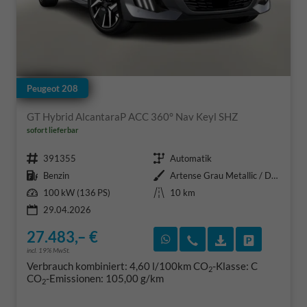
Peugeot 208
GT Hybrid AlcantaraP ACC 360° Nav Keyl SHZ
sofort lieferbar
Fahrzeugnr.
Getriebe
391355
Automatik
Kraftstoff
Außenfarbe
Benzin
Artense Grau Metallic / Dach in
Leistung
Kilometerstand
100 kW (136 PS)
10 km
29.04.2026
27.483,– €
Rückruf vereinbaren
Wir rufen Sie an
Fahrzeugexposé
Fahrzeug 
incl. 19% MwSt.
Verbrauch kombiniert:
4,60 l/100km
CO
-Klasse:
C
2
CO
-Emissionen:
105,00 g/km
2