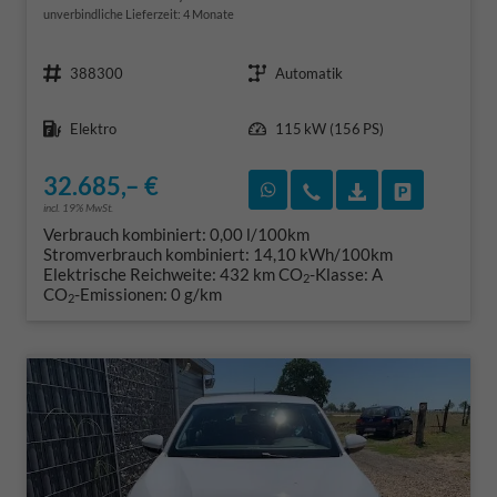
unverbindliche Lieferzeit:
4 Monate
Fahrzeugnr.
Getriebe
388300
Automatik
Kraftstoff
Leistung
Elektro
115 kW (156 PS)
32.685,– €
Rückruf vereinbaren
Wir rufen Sie an
Fahrzeugexposé
Fahrzeug 
incl. 19% MwSt.
Verbrauch kombiniert:
0,00 l/100km
Stromverbrauch kombiniert:
14,10 kWh/100km
Elektrische Reichweite:
432 km
CO
-Klasse:
A
2
CO
-Emissionen:
0 g/km
2