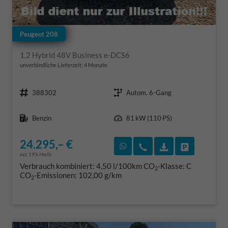
Peugeot 208
1.2 Hybrid 48V Business e-DCS6
unverbindliche Lieferzeit:
4 Monate
Fahrzeugnr.
Getriebe
388302
Autom. 6-Gang
Kraftstoff
Leistung
Benzin
81 kW (110 PS)
24.295,– €
Rückruf vereinbaren
Wir rufen Sie an
Fahrzeugexposé
Fahrzeug 
incl. 19% MwSt.
Verbrauch kombiniert:
4,50 l/100km
CO
-Klasse:
C
2
CO
-Emissionen:
102,00 g/km
2