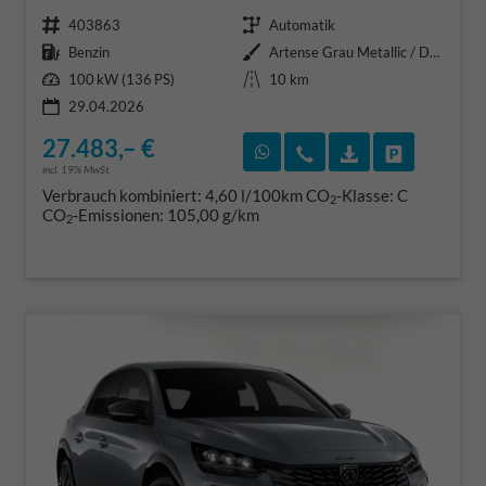
Fahrzeugnr.
Getriebe
403863
Automatik
Kraftstoff
Außenfarbe
Benzin
Artense Grau Metallic / Dach in
Leistung
Kilometerstand
100 kW (136 PS)
10 km
29.04.2026
27.483,– €
Rückruf vereinbaren
Wir rufen Sie an
Fahrzeugexposé
Fahrzeug 
incl. 19% MwSt.
Verbrauch kombiniert:
4,60 l/100km
CO
-Klasse:
C
2
CO
-Emissionen:
105,00 g/km
2