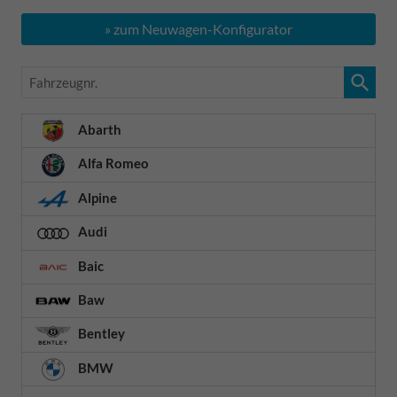
» zum Neuwagen-Konfigurator
Fahrzeugnr.
Abarth
Alfa Romeo
Alpine
Audi
Baic
Baw
Bentley
BMW