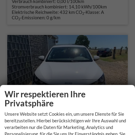
Verbrauch kombiniert:
0,00 l/100km
Stromverbrauch kombiniert:
14,10 kWh/100km
Elektrische Reichweite:
432 km
CO
-Klasse:
A
2
CO
-Emissionen:
0 g/km
2
Wir respektieren Ihre
Privatsphäre
Unsere Website setzt Cookies ein, um unsere Dienste für Sie
bereitzustellen. Hierbei berücksichtigen wir Ihre Auswahl und
verarbeiten nur die Daten für Marketing, Analytics und
Peugeot 208
Personalisierung, für die Sie uns Ihr Einverständnis geben. Sie