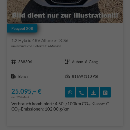
Peugeot 208
1.2 Hybrid 48V Allure e-DCS6
unverbindliche Lieferzeit:
4 Monate
Fahrzeugnr.
Getriebe
388306
Autom. 6-Gang
Kraftstoff
Leistung
Benzin
81 kW (110 PS)
25.095,– €
Rückruf vereinbaren
Wir rufen Sie an
Fahrzeugexposé
Fahrzeug 
incl. 19% MwSt.
Verbrauch kombiniert:
4,50 l/100km
CO
-Klasse:
C
2
CO
-Emissionen:
102,00 g/km
2