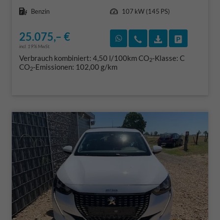
Kraftstoff
Leistung
Benzin
107 kW (145 PS)
25.075,– €
Rückruf vereinbaren
Wir rufen Sie an
Fahrzeugexposé
Fahrzeug 
incl. 19% MwSt.
Verbrauch kombiniert:
4,50 l/100km
CO
-Klasse:
C
2
CO
-Emissionen:
102,00 g/km
2