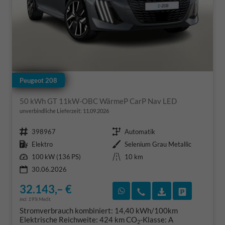
Peugeot 208
50 kWh GT 11kW-OBC WärmeP CarP Nav LED
unverbindliche Lieferzeit:
11.09.2026
Fahrzeugnr.
Getriebe
398967
Automatik
Kraftstoff
Außenfarbe
Elektro
Selenium Grau Metallic
Leistung
Kilometerstand
100 kW (136 PS)
10 km
30.06.2026
32.143,– €
Rückruf vereinbaren
Wir rufen Sie an
Fahrzeugexposé
Fahrzeug 
incl. 19% MwSt.
Stromverbrauch kombiniert:
14,40 kWh/100km
Elektrische Reichweite:
424 km
CO
-Klasse:
A
2