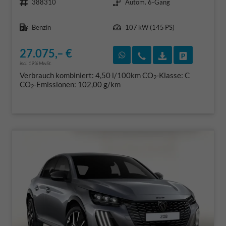
388310
Autom. 6-Gang
Kraftstoff
Leistung
Benzin
107 kW (145 PS)
27.075,– €
Rückruf vereinbaren
Wir rufen Sie an
Fahrzeugexposé
Fahrzeug 
incl. 19% MwSt.
Verbrauch kombiniert:
4,50 l/100km
CO
-Klasse:
C
2
CO
-Emissionen:
102,00 g/km
2