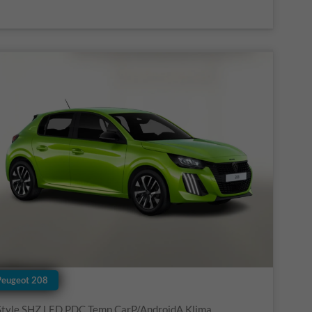
Peugeot 208
Style SHZ LED PDC Temp CarP/AndroidA Klima