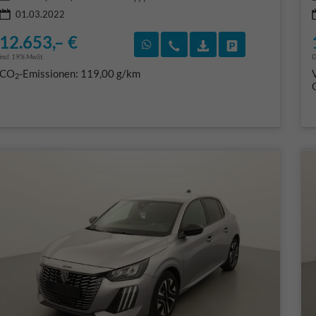
01.03.2022
12.653,– €
Rückruf vereinbaren
Wir rufen Sie an
Fahrzeugexposé (PD
Fahrzeug park
incl. 19% MwSt.
D
CO
-Emissionen:
119,00 g/km
2