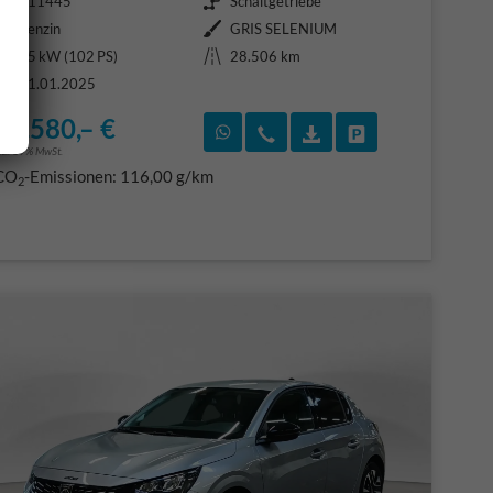
411445
Schaltgetriebe
Kraftstoff
Außenfarbe
Benzin
GRIS SELENIUM
Leistung
Kilometerstand
75 kW (102 PS)
28.506 km
01.01.2025
16.580,– €
F)
en
Rückruf vereinbaren
Wir rufen Sie an
Fahrzeugexposé (PDF
Fahrzeug parke
ncl. 19% MwSt.
CO
-Emissionen:
116,00 g/km
2