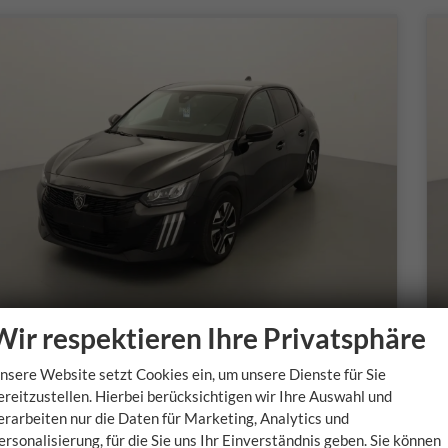
Wir respektieren Ihre Privatsphäre
Peugeot 208
nsere Website setzt Cookies ein, um unsere Dienste für Sie
Allure
ereitzustellen. Hierbei berücksichtigen wir Ihre Auswahl und
sofort lieferbar
s
erarbeiten nur die Daten für Marketing, Analytics und
ersonalisierung, für die Sie uns Ihr Einverständnis geben. Sie können
Fahrzeugnr.
Getriebe