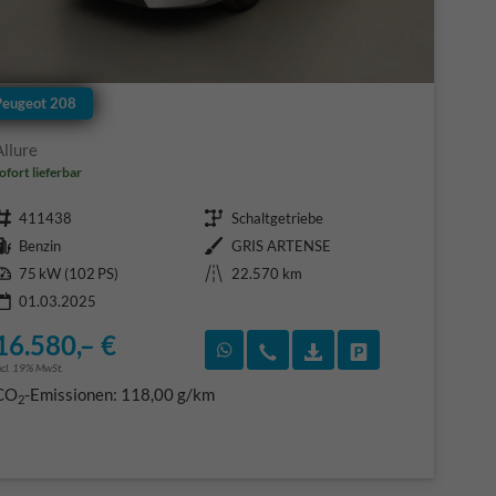
Peugeot 208
Allure
ofort lieferbar
Fahrzeugnr.
Getriebe
411438
Schaltgetriebe
Kraftstoff
Außenfarbe
Benzin
GRIS ARTENSE
Leistung
Kilometerstand
75 kW (102 PS)
22.570 km
01.03.2025
16.580,– €
F)
en
Rückruf vereinbaren
Wir rufen Sie an
Fahrzeugexposé (PDF
Fahrzeug parke
ncl. 19% MwSt.
CO
-Emissionen:
118,00 g/km
2