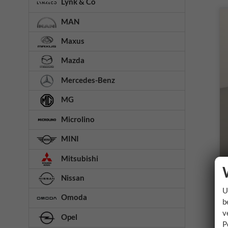
Lynk & Co
MAN
Maxus
Mazda
Mercedes-Benz
MG
Microlino
MINI
Mitsubishi
Nissan
U
Omoda
b
v
Opel
P