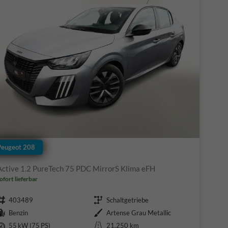
Peugeot 208
Active 1.2 PureTech 75 PDC MirrorS Klima eFH
ofort lieferbar
Fahrzeugnr.
Getriebe
403489
Schaltgetriebe
Kraftstoff
Außenfarbe
Benzin
Artense Grau Metallic
Leistung
Kilometerstand
55 kW (75 PS)
21.250 km