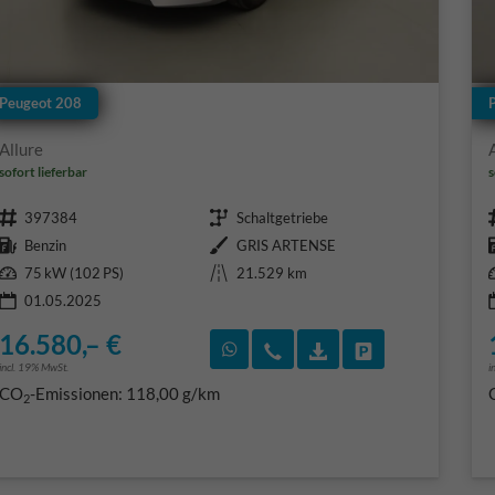
Peugeot 208
Allure
sofort lieferbar
s
Fahrzeugnr.
Getriebe
397384
Schaltgetriebe
Kraftstoff
Außenfarbe
Benzin
GRIS ARTENSE
Leistung
Kilometerstand
75 kW (102 PS)
21.529 km
01.05.2025
16.580,– €
Rückruf vereinbaren
Wir rufen Sie an
Fahrzeugexposé (PD
Fahrzeug park
incl. 19% MwSt.
i
CO
-Emissionen:
118,00 g/km
2