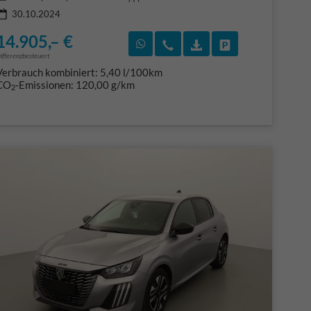
30.10.2024
14.905,– €
F)
en
Rückruf vereinbaren
Wir rufen Sie an
Fahrzeugexposé (PDF
Fahrzeug parke
ifferenzbesteuert
Verbrauch kombiniert:
5,40 l/100km
CO
-Emissionen:
120,00 g/km
2