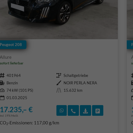
Peugeot 208
Allure
sofort lieferbar
s
Fahrzeugnr.
Getriebe
401964
Schaltgetriebe
Kraftstoff
Außenfarbe
Benzin
NOIR PERLA NERA
Leistung
Kilometerstand
74 kW (101 PS)
15.632 km
01.03.2025
17.235,– €
Rückruf vereinbaren
Wir rufen Sie an
Fahrzeugexposé (PD
Fahrzeug park
incl. 19% MwSt.
i
CO
-Emissionen:
117,00 g/km
2