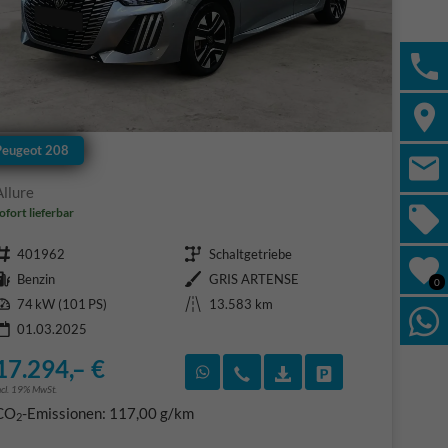
Peugeot 208
Allure
ofort lieferbar
Fahrzeugnr.
Getriebe
401962
Schaltgetriebe
Kraftstoff
Außenfarbe
Benzin
GRIS ARTENSE
0
Leistung
Kilometerstand
74 kW (101 PS)
13.583 km
01.03.2025
17.294,– €
F)
en
Rückruf vereinbaren
Wir rufen Sie an
Fahrzeugexposé (PDF
Fahrzeug parke
ncl. 19% MwSt.
CO
-Emissionen:
117,00 g/km
2