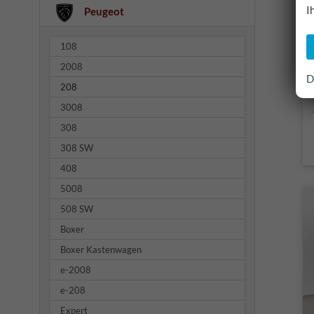
I
Peugeot
108
2008
D
208
3008
308
308 SW
408
5008
508 SW
Boxer
Boxer Kastenwagen
e-2008
e-208
Expert