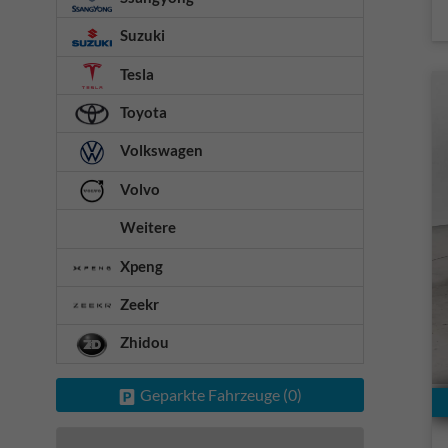
Suzuki
Tesla
Toyota
Volkswagen
Volvo
Weitere
Xpeng
Zeekr
Zhidou
Geparkte Fahrzeuge (
0
)