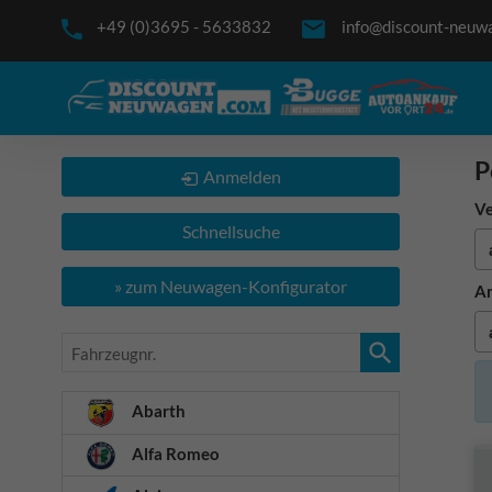
+49 (0)3695 - 5633832
info@discount-neuw
P
Anmelden
Ve
Schnellsuche
» zum Neuwagen-Konfigurator
An
Fahrzeugnr.
Abarth
Alfa Romeo