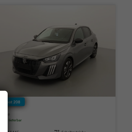
Peugeot 208
Allure
ofort lieferbar
Fahrzeugnr.
Getriebe