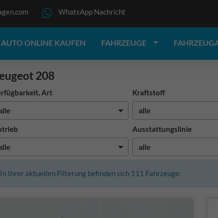
agen.com
WhatsApp Nachricht
AUTO ONLINE KAUFEN
FAHRZEUGE
FAHRZEUG
eugeot 208
rfügbarkeit, Art
Kraftstoff
trieb
Ausstattungslinie
In Ihrer aktuellen Filterung befinden sich
111
Fahrzeuge: