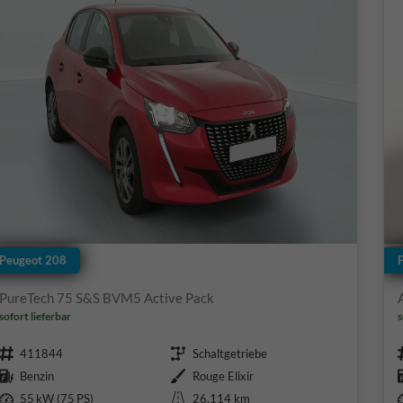
Peugeot 208
PureTech 75 S&S BVM5 Active Pack
sofort lieferbar
s
Fahrzeugnr.
Getriebe
411844
Schaltgetriebe
Kraftstoff
Außenfarbe
Benzin
Rouge Elixir
Leistung
Kilometerstand
55 kW (75 PS)
26.114 km