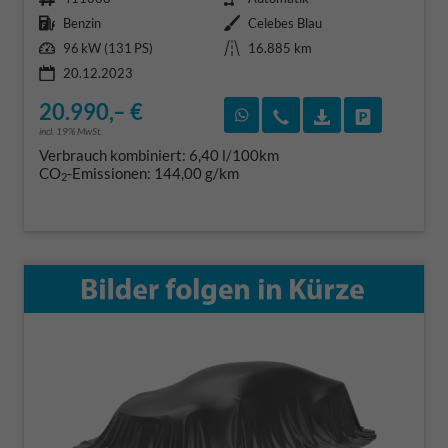
Kraftstoff
Außenfarbe
Benzin
Celebes Blau
Leistung
Kilometerstand
96 kW (131 PS)
16.885 km
20.12.2023
20.990,– €
Rückruf vereinbaren
Wir rufen Sie an
Fahrzeugexposé
Fahrzeug 
incl. 19% MwSt.
Verbrauch kombiniert:
6,40 l/100km
CO
-Emissionen:
144,00 g/km
2