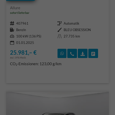
Allure
sofort lieferbar
Fahrzeugnr.
Getriebe
407961
Automatik
Kraftstoff
Außenfarbe
Benzin
BLEU OBSESSION
Leistung
Kilometerstand
100 kW (136 PS)
27.735 km
01.01.2025
25.981,– €
Rückruf vereinbaren
Wir rufen Sie an
Fahrzeugexposé
Fahrzeug 
incl. 19% MwSt.
CO
-Emissionen:
123,00 g/km
2