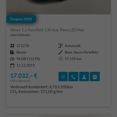
Peugeot 3008
Allure 1.2 PureTech 130 Aut. Pano LED Nav
sofort lieferbar
Fahrzeugnr.
Getriebe
372278
Automatik
Kraftstoff
Außenfarbe
Benzin
Blanc Nacre Perleffekt
Leistung
Kilometerstand
96 kW (131 PS)
57.150 km
11.12.2019
17.032,– €
Rückruf vereinbaren
Wir rufen Sie an
Fahrzeugexposé
Fahrzeug 
Differenzbesteuert
Verbrauch kombiniert:
6,70 l/100km
CO
-Emissionen:
151,00 g/km
2