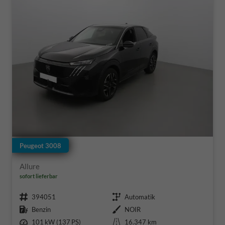
Peugeot 3008
Allure
sofort lieferbar
Fahrzeugnr.
Getriebe
394051
Automatik
Kraftstoff
Außenfarbe
Benzin
NOIR
Leistung
Kilometerstand
101 kW (137 PS)
16.347 km