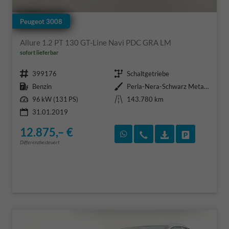
Peugeot 3008
Allure 1.2 PT 130 GT-Line Navi PDC GRA LM
sofort lieferbar
Fahrzeugnr.
Getriebe
399176
Schaltgetriebe
Kraftstoff
Außenfarbe
Benzin
Perla-Nera-Schwarz Metallic
Leistung
Kilometerstand
96 kW (131 PS)
143.780 km
31.01.2019
12.875,– €
Rückruf vereinbaren
Wir rufen Sie an
Fahrzeugexposé
Fahrzeug 
Differenzbesteuert