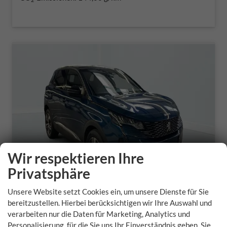
Wir respektieren Ihre
Privatsphäre
Unsere Website setzt Cookies ein, um unsere Dienste für Sie
bereitzustellen. Hierbei berücksichtigen wir Ihre Auswahl und
Peugeot 3008
verarbeiten nur die Daten für Marketing, Analytics und
Personalisierung, für die Sie uns Ihr Einverständnis geben. Sie
PureTech 130ch S&S BVM6 Allure Pack