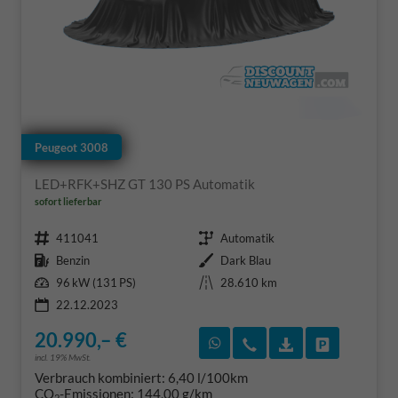
Peugeot 3008
LED+RFK+SHZ GT 130 PS Automatik
sofort lieferbar
Fahrzeugnr.
Getriebe
411041
Automatik
Kraftstoff
Außenfarbe
Benzin
Dark Blau
Leistung
Kilometerstand
96 kW (131 PS)
28.610 km
22.12.2023
20.990,– €
Rückruf vereinbaren
Wir rufen Sie an
Fahrzeugexposé
Fahrzeug 
incl. 19% MwSt.
Verbrauch kombiniert:
6,40 l/100km
CO
-Emissionen:
144,00 g/km
2