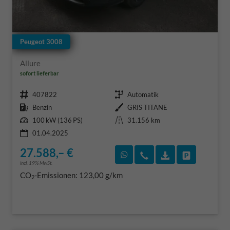
Peugeot 3008
Allure
sofort lieferbar
Fahrzeugnr.
Getriebe
407822
Automatik
Kraftstoff
Außenfarbe
Benzin
GRIS TITANE
Leistung
Kilometerstand
100 kW (136 PS)
31.156 km
01.04.2025
27.588,– €
Rückruf vereinbaren
Wir rufen Sie an
Fahrzeugexposé
Fahrzeug 
incl. 19% MwSt.
CO
-Emissionen:
123,00 g/km
2