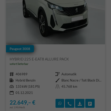
Peugeot 3008
HYBRID 225 E-EAT8 ALLURE PACK
sofort lieferbar
Fahrzeugnr.
Getriebe
406989
Automatik
Kraftstoff
Außenfarbe
Hybrid Benzin
Blanc Nacre / Toit Black Diamond
Leistung
Kilometerstand
133 kW (181 PS)
45.768 km
01.12.2021
22.649,– €
Rückruf vereinbaren
Wir rufen Sie an
Fahrzeugexposé
Fahrzeug 
incl. 19% MwSt.