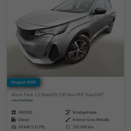
Peugeot 3008
Allure Pack 1.5 BlueHDi 130 Nav PDC Kam180°
sofort lieferbar
Fahrzeugnr.
Getriebe
408500
Schaltgetriebe
Kraftstoff
Außenfarbe
Diesel
Artense Grau Metallic
Leistung
Kilometerstand
96 kW (131 PS)
105.000 km