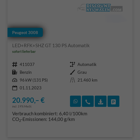
Peugeot 3008
LED+RFK+SHZ GT 130 PS Automatik
sofort lieferbar
Fahrzeugnr.
Getriebe
411037
Automatik
Kraftstoff
Außenfarbe
Benzin
Grau
Leistung
Kilometerstand
96 kW (131 PS)
21.460 km
01.11.2023
20.990,– €
Rückruf vereinbaren
Wir rufen Sie an
Fahrzeugexposé
Fahrzeug 
incl. 19% MwSt.
Verbrauch kombiniert:
6,40 l/100km
CO
-Emissionen:
144,00 g/km
2