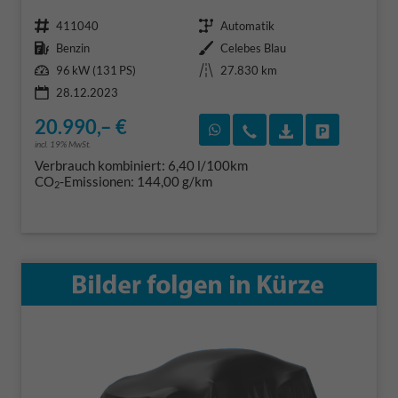
Fahrzeugnr.
Getriebe
411040
Automatik
Kraftstoff
Außenfarbe
Benzin
Celebes Blau
Leistung
Kilometerstand
96 kW (131 PS)
27.830 km
28.12.2023
20.990,– €
Rückruf vereinbaren
Wir rufen Sie an
Fahrzeugexposé
Fahrzeug 
incl. 19% MwSt.
Verbrauch kombiniert:
6,40 l/100km
CO
-Emissionen:
144,00 g/km
2