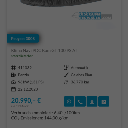
Peugeot 3008
Klima Navi PDC Kam GT 130 PS AT
sofort lieferbar
Fahrzeugnr.
Getriebe
411039
Automatik
Kraftstoff
Außenfarbe
Benzin
Celebes Blau
Leistung
Kilometerstand
96 kW (131 PS)
36.770 km
22.12.2023
20.990,– €
Rückruf vereinbaren
Wir rufen Sie an
Fahrzeugexposé
Fahrzeug 
incl. 19% MwSt.
Verbrauch kombiniert:
6,40 l/100km
CO
-Emissionen:
144,00 g/km
2