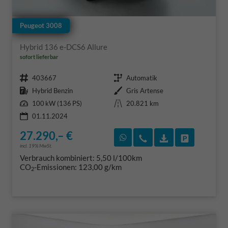
Peugeot 3008
Hybrid 136 e-DCS6 Allure
sofort lieferbar
Fahrzeugnr.
Getriebe
403667
Automatik
Kraftstoff
Außenfarbe
Hybrid Benzin
Gris Artense
Leistung
Kilometerstand
100 kW (136 PS)
20.821 km
01.11.2024
27.290,– €
Rückruf vereinbaren
Wir rufen Sie an
Fahrzeugexposé
Fahrzeug 
incl. 19% MwSt.
Verbrauch kombiniert:
5,50 l/100km
CO
-Emissionen:
123,00 g/km
2