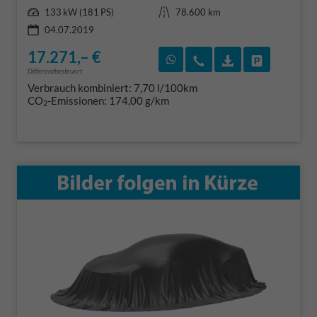
Leistung
Kilometerstand
133 kW (181 PS)
78.600 km
04.07.2019
17.271,– €
Rückruf vereinbaren
Wir rufen Sie an
Fahrzeugexposé
Fahrzeug 
Differenzbesteuert
Verbrauch kombiniert:
7,70 l/100km
CO
-Emissionen:
174,00 g/km
2