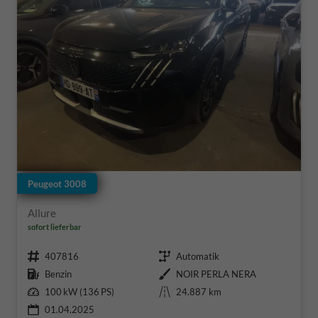
Peugeot 3008
Allure
sofort lieferbar
Fahrzeugnr.
Getriebe
407816
Automatik
Kraftstoff
Außenfarbe
Benzin
NOIR PERLA NERA
Leistung
Kilometerstand
100 kW (136 PS)
24.887 km
01.04.2025