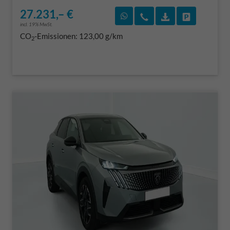
27.231,– €
Rückruf vereinbaren
Wir rufen Sie an
Fahrzeugexposé
Fahrzeug 
incl. 19% MwSt.
CO
-Emissionen:
123,00 g/km
2