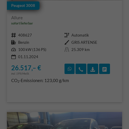
Peugeot 3008
Allure
sofort lieferbar
Fahrzeugnr.
Getriebe
408627
Automatik
Kraftstoff
Außenfarbe
Benzin
GRIS ARTENSE
Leistung
Kilometerstand
100 kW (136 PS)
25.309 km
01.11.2024
26.517,– €
Rückruf vereinbaren
Wir rufen Sie an
Fahrzeugexposé
Fahrzeug 
incl. 19% MwSt.
CO
-Emissionen:
123,00 g/km
2