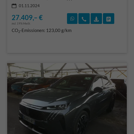
01.11.2024
27.409,– €
Rückruf vereinbaren
Wir rufen Sie an
Fahrzeugexposé
Fahrzeug 
incl. 19% MwSt.
CO
-Emissionen:
123,00 g/km
2