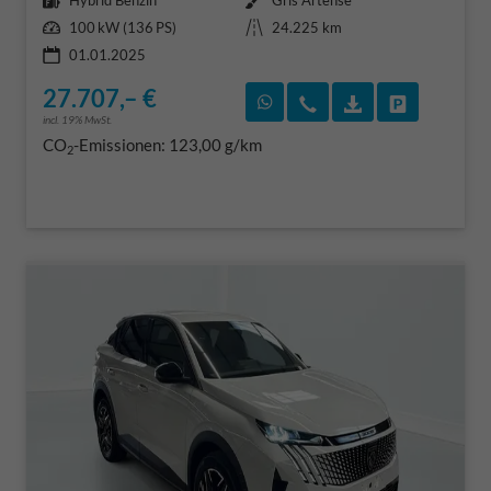
Hybrid Benzin
Gris Artense
Leistung
Kilometerstand
100 kW (136 PS)
24.225 km
01.01.2025
27.707,– €
Rückruf vereinbaren
Wir rufen Sie an
Fahrzeugexposé
Fahrzeug 
incl. 19% MwSt.
CO
-Emissionen:
123,00 g/km
2