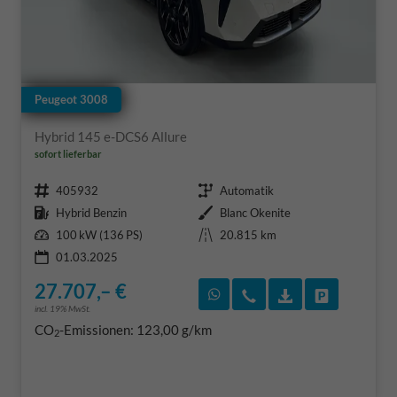
Peugeot 3008
Hybrid 145 e-DCS6 Allure
sofort lieferbar
Fahrzeugnr.
Getriebe
405932
Automatik
Kraftstoff
Außenfarbe
Hybrid Benzin
Blanc Okenite
Leistung
Kilometerstand
100 kW (136 PS)
20.815 km
01.03.2025
27.707,– €
Rückruf vereinbaren
Wir rufen Sie an
Fahrzeugexposé
Fahrzeug 
incl. 19% MwSt.
CO
-Emissionen:
123,00 g/km
2