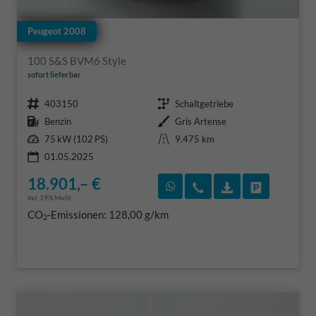
Peugeot 2008
100 S&S BVM6 Style
sofort lieferbar
Fahrzeugnr.
Getriebe
403150
Schaltgetriebe
Kraftstoff
Außenfarbe
Benzin
Gris Artense
Leistung
Kilometerstand
75 kW (102 PS)
9.475 km
01.05.2025
18.901,– €
Rückruf vereinbaren
Wir rufen Sie an
Fahrzeugexposé
Fahrzeug 
incl. 19% MwSt.
CO
-Emissionen:
128,00 g/km
2