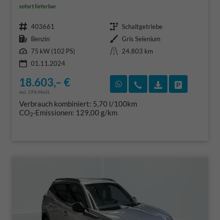
sofort lieferbar
Fahrzeugnr.
Getriebe
403661
Schaltgetriebe
Kraftstoff
Außenfarbe
Benzin
Gris Selenium
Leistung
Kilometerstand
75 kW (102 PS)
24.803 km
01.11.2024
18.603,– €
Rückruf vereinbaren
Wir rufen Sie an
Fahrzeugexposé
Fahrzeug 
incl. 19% MwSt.
Verbrauch kombiniert:
5,70 l/100km
CO
-Emissionen:
129,00 g/km
2