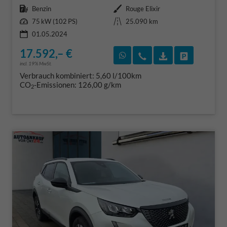
Kraftstoff
Außenfarbe
Benzin
Rouge Elixir
Leistung
Kilometerstand
75 kW (102 PS)
25.090 km
01.05.2024
17.592,– €
Rückruf vereinbaren
Wir rufen Sie an
Fahrzeugexposé
Fahrzeug 
incl. 19% MwSt.
Verbrauch kombiniert:
5,60 l/100km
CO
-Emissionen:
126,00 g/km
2