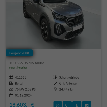
Peugeot 2008
100 S&S BVM6 Allure
sofort lieferbar
Fahrzeugnr.
Getriebe
411565
Schaltgetriebe
Kraftstoff
Außenfarbe
Benzin
Gris Artense
Leistung
Kilometerstand
75 kW (102 PS)
24.449 km
01.12.2024
18.603,– €
Rückruf vereinbaren
Wir rufen Sie an
Fahrzeugexposé
Fahrzeug 