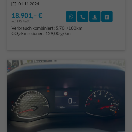
01.11.2024
18.901,– €
Rückruf vereinbaren
Wir rufen Sie an
Fahrzeugexposé
Fahrzeug 
incl. 19% MwSt.
Verbrauch kombiniert:
5,70 l/100km
CO
-Emissionen:
129,00 g/km
2