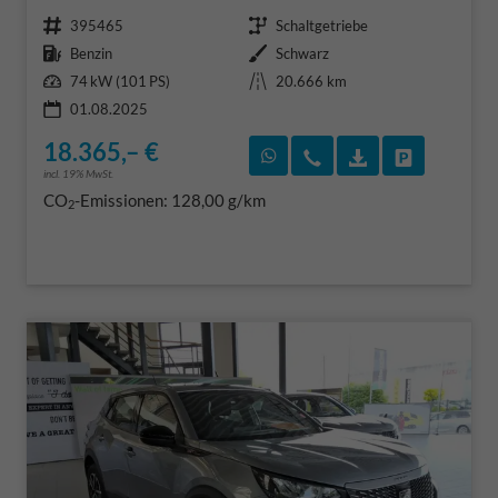
Fahrzeugnr.
Getriebe
395465
Schaltgetriebe
Kraftstoff
Außenfarbe
Benzin
Schwarz
Leistung
Kilometerstand
74 kW (101 PS)
20.666 km
01.08.2025
18.365,– €
Rückruf vereinbaren
Wir rufen Sie an
Fahrzeugexposé
Fahrzeug 
incl. 19% MwSt.
CO
-Emissionen:
128,00 g/km
2