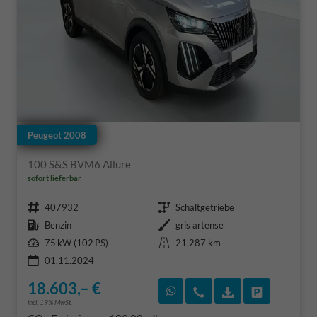
Peugeot 2008
100 S&S BVM6 Allure
sofort lieferbar
Fahrzeugnr.
Getriebe
407932
Schaltgetriebe
Kraftstoff
Außenfarbe
Benzin
gris artense
Leistung
Kilometerstand
75 kW (102 PS)
21.287 km
01.11.2024
18.603,– €
Rückruf vereinbaren
Wir rufen Sie an
Fahrzeugexposé
Fahrzeug 
incl. 19% MwSt.