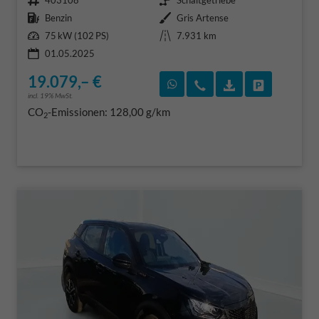
403108
Schaltgetriebe
Kraftstoff
Außenfarbe
Benzin
Gris Artense
Leistung
Kilometerstand
75 kW (102 PS)
7.931 km
01.05.2025
19.079,– €
Rückruf vereinbaren
Wir rufen Sie an
Fahrzeugexposé
Fahrzeug 
incl. 19% MwSt.
CO
-Emissionen:
128,00 g/km
2