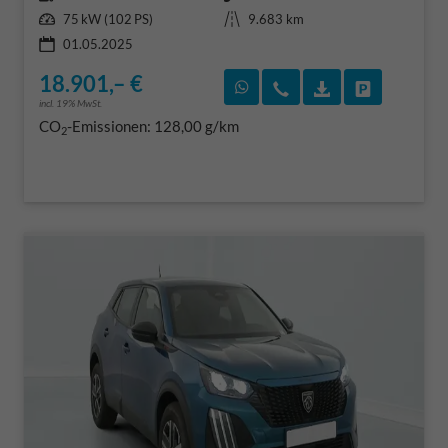
Leistung
Kilometerstand
75 kW (102 PS)
9.683 km
01.05.2025
18.901,– €
Rückruf vereinbaren
Wir rufen Sie an
Fahrzeugexposé
Fahrzeug 
incl. 19% MwSt.
CO
-Emissionen:
128,00 g/km
2