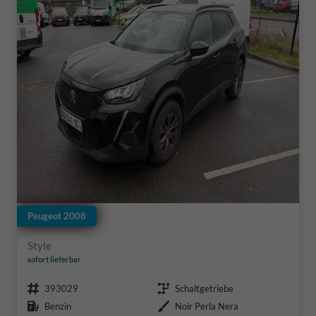
Peugeot 2008
Style
sofort lieferbar
Fahrzeugnr.
Getriebe
393029
Schaltgetriebe
Kraftstoff
Außenfarbe
Benzin
Noir Perla Nera