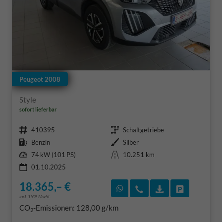
Peugeot 2008
Style
sofort lieferbar
Fahrzeugnr.
Getriebe
410395
Schaltgetriebe
Kraftstoff
Außenfarbe
Benzin
Silber
Leistung
Kilometerstand
74 kW (101 PS)
10.251 km
01.10.2025
18.365,– €
Rückruf vereinbaren
Wir rufen Sie an
Fahrzeugexposé
Fahrzeug 
incl. 19% MwSt.
CO
-Emissionen:
128,00 g/km
2