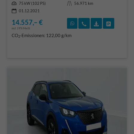
Leistung
Kilometerstand
75 kW (102 PS)
56.971 km
01.12.2021
14.557,– €
Rückruf vereinbaren
Wir rufen Sie an
Fahrzeugexposé
Fahrzeug 
incl. 19% MwSt.
CO
-Emissionen:
122,00 g/km
2