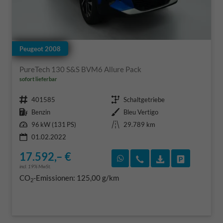
Peugeot 2008
PureTech 130 S&S BVM6 Allure Pack
sofort lieferbar
Fahrzeugnr.
Getriebe
401585
Schaltgetriebe
Kraftstoff
Außenfarbe
Benzin
Bleu Vertigo
Leistung
Kilometerstand
96 kW (131 PS)
29.789 km
01.02.2022
17.592,– €
Rückruf vereinbaren
Wir rufen Sie an
Fahrzeugexposé
Fahrzeug 
incl. 19% MwSt.
CO
-Emissionen:
125,00 g/km
2