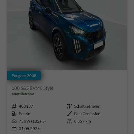
Peugeot 2008
100 S&S BVM6 Style
sofort lieferbar
Fahrzeugnr.
Getriebe
403137
Schaltgetriebe
Kraftstoff
Außenfarbe
Benzin
Bleu Obsession
Leistung
Kilometerstand
75 kW (102 PS)
8.357 km
01.05.2025