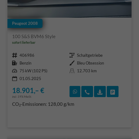
Peugeot 2008
100 S&S BVM6 Style
sofort lieferbar
Fahrzeugnr.
Getriebe
406986
Schaltgetriebe
Kraftstoff
Außenfarbe
Benzin
Bleu Obsession
Leistung
Kilometerstand
75 kW (102 PS)
12.703 km
01.05.2025
18.901,– €
Rückruf vereinbaren
Wir rufen Sie an
Fahrzeugexposé
Fahrzeug 
incl. 19% MwSt.
CO
-Emissionen:
128,00 g/km
2