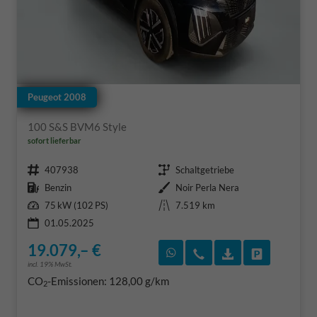
Peugeot 2008
100 S&S BVM6 Style
sofort lieferbar
Fahrzeugnr.
Getriebe
407938
Schaltgetriebe
Kraftstoff
Außenfarbe
Benzin
Noir Perla Nera
Leistung
Kilometerstand
75 kW (102 PS)
7.519 km
01.05.2025
19.079,– €
Rückruf vereinbaren
Wir rufen Sie an
Fahrzeugexposé
Fahrzeug 
incl. 19% MwSt.
CO
-Emissionen:
128,00 g/km
2