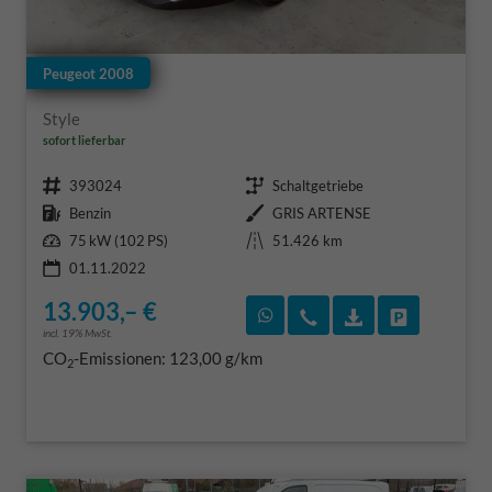
Peugeot 2008
Style
sofort lieferbar
Fahrzeugnr.
Getriebe
393024
Schaltgetriebe
Kraftstoff
Außenfarbe
Benzin
GRIS ARTENSE
Leistung
Kilometerstand
75 kW (102 PS)
51.426 km
01.11.2022
13.903,– €
Rückruf vereinbaren
Wir rufen Sie an
Fahrzeugexposé
Fahrzeug 
incl. 19% MwSt.
CO
-Emissionen:
123,00 g/km
2