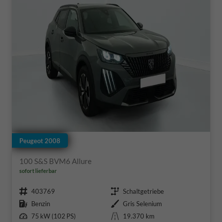
Peugeot 2008
100 S&S BVM6 Allure
sofort lieferbar
Fahrzeugnr.
Getriebe
403769
Schaltgetriebe
Kraftstoff
Außenfarbe
Benzin
Gris Selenium
Leistung
Kilometerstand
75 kW (102 PS)
19.370 km