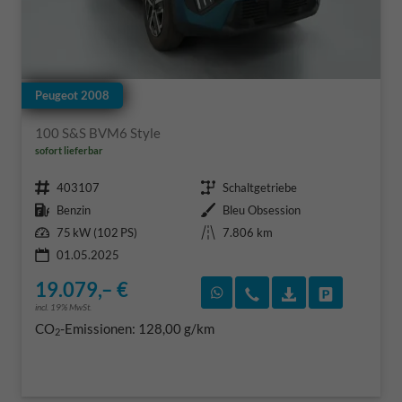
Peugeot 2008
100 S&S BVM6 Style
sofort lieferbar
Fahrzeugnr.
Getriebe
403107
Schaltgetriebe
Kraftstoff
Außenfarbe
Benzin
Bleu Obsession
Leistung
Kilometerstand
75 kW (102 PS)
7.806 km
01.05.2025
19.079,– €
Rückruf vereinbaren
Wir rufen Sie an
Fahrzeugexposé
Fahrzeug 
incl. 19% MwSt.
CO
-Emissionen:
128,00 g/km
2