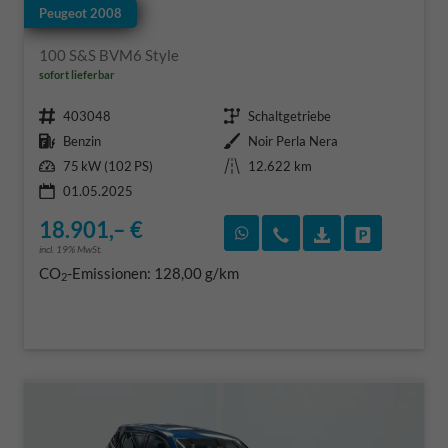
Peugeot 2008
100 S&S BVM6 Style
sofort lieferbar
Fahrzeugnr.
Getriebe
403048
Schaltgetriebe
Kraftstoff
Außenfarbe
Benzin
Noir Perla Nera
Leistung
Kilometerstand
75 kW (102 PS)
12.622 km
01.05.2025
18.901,– €
Rückruf vereinbaren
Wir rufen Sie an
Fahrzeugexposé
Fahrzeug 
incl. 19% MwSt.
CO
-Emissionen:
128,00 g/km
2