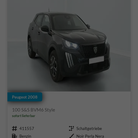
Peugeot 2008
100 S&S BVM6 Style
sofort lieferbar
Fahrzeugnr.
Getriebe
411557
Schaltgetriebe
Kraftstoff
Außenfarbe
Benzin
Noir Perla Nera