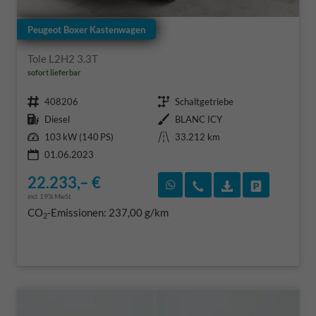
Peugeot Boxer Kastenwagen
Tole L2H2 3.3T
sofort lieferbar
Fahrzeugnr.
Getriebe
408206
Schaltgetriebe
Kraftstoff
Außenfarbe
Diesel
BLANC ICY
Leistung
Kilometerstand
103 kW (140 PS)
33.212 km
01.06.2023
22.233,– €
Rückruf vereinbaren
Wir rufen Sie an
Fahrzeugexposé
Fahrzeug 
incl. 19% MwSt.
CO
-Emissionen:
237,00 g/km
2