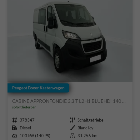
Peugeot Boxer Kastenwagen
CABINE APPRONFONDIE 3.3 T L2H1 BLUEHDI 140 S&S BVM6
sofort lieferbar
Fahrzeugnr.
Getriebe
378347
Schaltgetriebe
Kraftstoff
Außenfarbe
Diesel
Blanc Icy
Leistung
Kilometerstand
103 kW (140 PS)
31.256 km