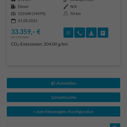
Kraftstoff
Außenfarbe
Diesel
N/A
Leistung
Kilometerstand
103 kW (140 PS)
50 km
01.08.2025
33.359,– €
Rückruf vereinbaren
Wir rufen Sie an
Fahrzeugexposé
Fahrzeug 
incl. 19% MwSt.
CO
-Emissionen:
204,00 g/km
2
Anmelden
Schnellsuche
» zum Neuwagen-Konfigurator
Fahrzeugnr.