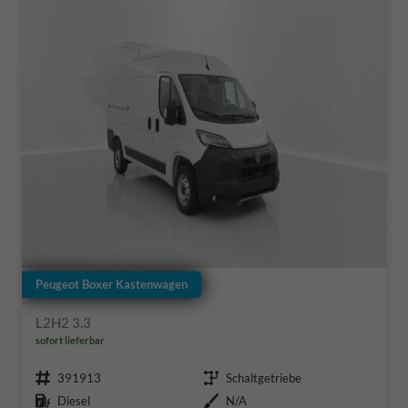
Peugeot Boxer Kastenwagen
L2H2 3.3
sofort lieferbar
Fahrzeugnr.
Getriebe
391913
Schaltgetriebe
Kraftstoff
Außenfarbe
Diesel
N/A