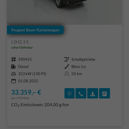
Peugeot Boxer Kastenwagen
L2H2 3.5
sofort lieferbar
Fahrzeugnr.
Getriebe
390425
Schaltgetriebe
Kraftstoff
Außenfarbe
Diesel
Blanc Icy
Leistung
Kilometerstand
103 kW (140 PS)
50 km
01.08.2025
33.359,– €
Rückruf vereinbaren
Wir rufen Sie an
Fahrzeugexposé
Fahrzeug 
incl. 19% MwSt.
CO
-Emissionen:
204,00 g/km
2