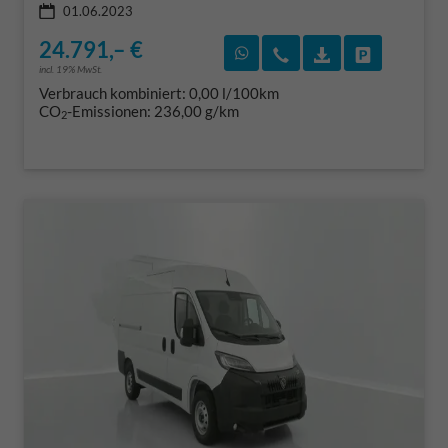
01.06.2023
24.791,– €
Rückruf vereinbaren
Wir rufen Sie an
Fahrzeugexposé
Fahrzeug 
incl. 19% MwSt.
Verbrauch kombiniert:
0,00 l/100km
CO
-Emissionen:
236,00 g/km
2