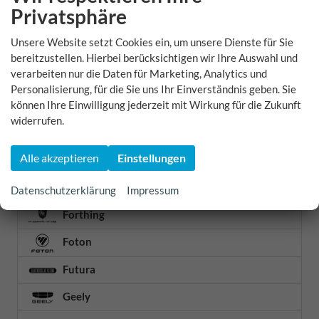
Privatsphäre
Cupra
Unsere Website setzt Cookies ein, um unsere Dienste für Sie
Dacia
bereitzustellen. Hierbei berücksichtigen wir Ihre Auswahl und
verarbeiten nur die Daten für Marketing, Analytics und
DFSK
Personalisierung, für die Sie uns Ihr Einverständnis geben. Sie
können Ihre Einwilligung jederzeit mit Wirkung für die Zukunft
DS Automobiles
widerrufen.
Etrusco
Alle akzeptieren
Einstellungen
Fiat
Ford
Datenschutzerklärung
Impressum
Forthing
Foton
Futura
Geely