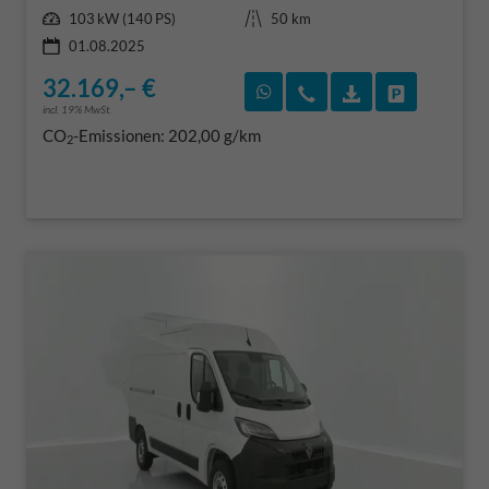
Leistung
Kilometerstand
103 kW (140 PS)
50 km
01.08.2025
32.169,– €
Rückruf vereinbaren
Wir rufen Sie an
Fahrzeugexposé
Fahrzeug 
incl. 19% MwSt.
CO
-Emissionen:
202,00 g/km
2