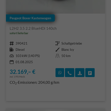
Peugeot Boxer Kastenwagen
L2H2 3.5 2.2 BlueHDi 140ch
sofort lieferbar
Fahrzeugnr.
Getriebe
390421
Schaltgetriebe
Kraftstoff
Außenfarbe
Diesel
Blanc Icy
Leistung
Kilometerstand
103 kW (140 PS)
50 km
01.08.2025
32.169,– €
Rückruf vereinbaren
Wir rufen Sie an
Fahrzeugexposé
Fahrzeug 
incl. 19% MwSt.
CO
-Emissionen:
204,00 g/km
2