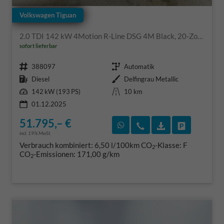
Volkswagen Tiguan
2.0 TDI 142 kW 4Motion R-Line DSG 4M Black, 20-Zoll, Pano, Leder, IQ.Light, AHK, Navi, Side, AreaView, Winter
sofort lieferbar
Fahrzeugnr.
Getriebe
388097
Automatik
Kraftstoff
Außenfarbe
Diesel
Delfingrau Metallic
Leistung
Kilometerstand
142 kW (193 PS)
10 km
01.12.2025
51.795,– €
Rückruf vereinbaren
Wir rufen Sie an
Fahrzeugexposé
Fahrzeug 
incl. 19% MwSt.
Verbrauch kombiniert:
6,50 l/100km
CO
-Klasse:
F
2
CO
-Emissionen:
171,00 g/km
2