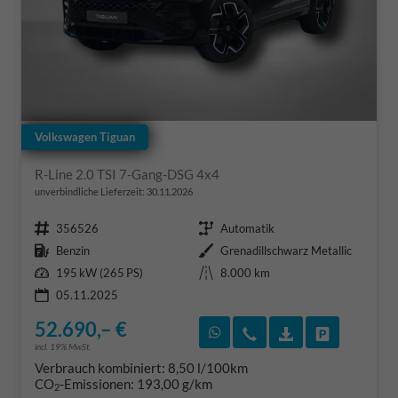
Volkswagen Tiguan
R-Line 2.0 TSI 7-Gang-DSG 4x4
unverbindliche Lieferzeit:
30.11.2026
Fahrzeugnr.
Getriebe
356526
Automatik
Kraftstoff
Außenfarbe
Benzin
Grenadillschwarz Metallic
Leistung
Kilometerstand
195 kW (265 PS)
8.000 km
05.11.2025
52.690,– €
Rückruf vereinbaren
Wir rufen Sie an
Fahrzeugexposé
Fahrzeug 
incl. 19% MwSt.
Verbrauch kombiniert:
8,50 l/100km
CO
-Emissionen:
193,00 g/km
2