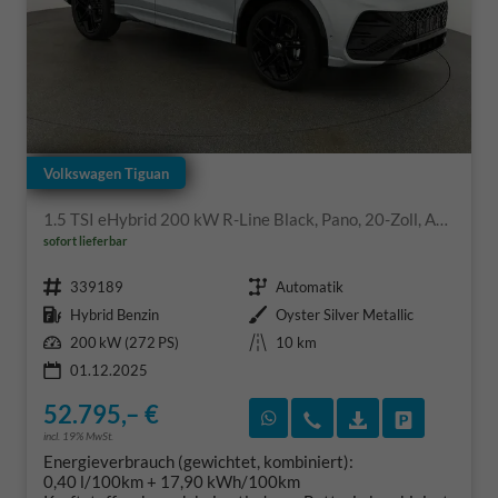
Volkswagen Tiguan
1.5 TSI eHybrid 200 kW R-Line Black, Pano, 20-Zoll, AHK, AreaView, 5-J Garantie
sofort lieferbar
Fahrzeugnr.
Getriebe
339189
Automatik
Kraftstoff
Außenfarbe
Hybrid Benzin
Oyster Silver Metallic
Leistung
Kilometerstand
200 kW (272 PS)
10 km
01.12.2025
52.795,– €
Rückruf vereinbaren
Wir rufen Sie an
Fahrzeugexposé
Fahrzeug 
incl. 19% MwSt.
Energieverbrauch (gewichtet, kombiniert):
0,40 l/100km + 17,90 kWh/100km