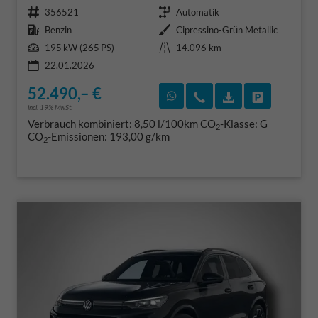
Fahrzeugnr.
Getriebe
356521
Automatik
Kraftstoff
Außenfarbe
Benzin
Cipressino-Grün Metallic
Leistung
Kilometerstand
195 kW (265 PS)
14.096 km
22.01.2026
52.490,– €
Rückruf vereinbaren
Wir rufen Sie an
Fahrzeugexposé
Fahrzeug 
incl. 19% MwSt.
Verbrauch kombiniert:
8,50 l/100km
CO
-Klasse:
G
2
CO
-Emissionen:
193,00 g/km
2