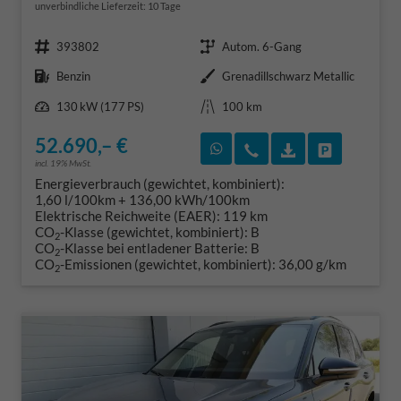
unverbindliche Lieferzeit:
10 Tage
Fahrzeugnr.
Getriebe
393802
Autom. 6-Gang
Kraftstoff
Außenfarbe
Benzin
Grenadillschwarz Metallic
Leistung
Kilometerstand
130 kW (177 PS)
100 km
52.690,– €
Rückruf vereinbaren
Wir rufen Sie an
Fahrzeugexposé
Fahrzeug 
incl. 19% MwSt.
Energieverbrauch (gewichtet, kombiniert):
1,60 l/100km + 136,00 kWh/100km
Elektrische Reichweite (EAER):
119 km
CO
-Klasse (gewichtet, kombiniert):
B
2
CO
-Klasse bei entladener Batterie:
B
2
CO
-Emissionen (gewichtet, kombiniert):
36,00 g/km
2