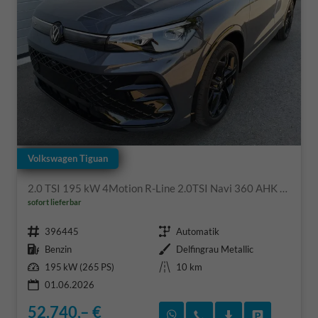
Volkswagen Tiguan
2.0 TSI 195 kW 4Motion R-Line 2.0TSI Navi 360 AHK Pano
sofort lieferbar
Fahrzeugnr.
Getriebe
396445
Automatik
Kraftstoff
Außenfarbe
Benzin
Delfingrau Metallic
Leistung
Kilometerstand
195 kW (265 PS)
10 km
01.06.2026
52.740,– €
Rückruf vereinbaren
Wir rufen Sie an
Fahrzeugexposé
Fahrzeug 