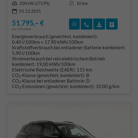
Leistung
Kilometerstand
200 kW (272 PS)
10 km
01.12.2025
51.795,– €
Rückruf vereinbaren
Wir rufen Sie an
Fahrzeugexposé
Fahrzeug 
incl. 19% MwSt.
Energieverbrauch (gewichtet, kombiniert):
0,40 l/100km + 17,90 kWh/100km
Kraftstoffverbrauch bei entladener Batterie kombiniert:
5,90 l/100km
Stromverbrauch bei rein elektrischem Betrieb
kombiniert:
19,00 kWh/100km
Elektrische Reichweite (EAER):
115 km
CO
-Klasse (gewichtet, kombiniert):
B
2
CO
-Klasse bei entladener Batterie:
D
2
CO
-Emissionen (gewichtet, kombiniert):
10,00 g/km
2