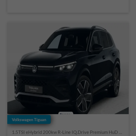
Volkswagen Tiguan
1.5TSI eHybrid 200kw R-Line IQ.Drive Premium HuD AHK 20"