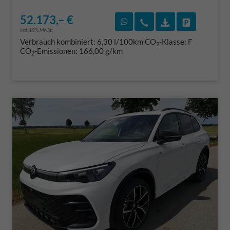
52.173,– €
Rückruf vereinbaren
Wir rufen Sie an
Fahrzeugexposé
Fahrzeug 
incl. 19% MwSt.
Verbrauch kombiniert:
6,30 l/100km
CO
-Klasse:
F
2
CO
-Emissionen:
166,00 g/km
2