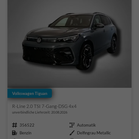
Volkswagen Tiguan
R-Line 2.0 TSI 7-Gang-DSG 4x4
unverbindliche Lieferzeit:
20.08.2026
Fahrzeugnr.
Getriebe
356522
Automatik
Kraftstoff
Außenfarbe
Benzin
Delfingrau Metallic