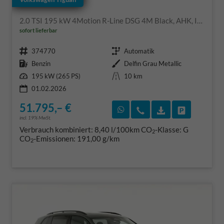
2.0 TSI 195 kW 4Motion R-Line DSG 4M Black, AHK, IQ.Light, 20-Zoll, Navi, Side, AreaView, sofort
sofort lieferbar
Fahrzeugnr.
Getriebe
374770
Automatik
Kraftstoff
Außenfarbe
Benzin
Delfin Grau Metallic
Leistung
Kilometerstand
195 kW (265 PS)
10 km
01.02.2026
51.795,– €
Rückruf vereinbaren
Wir rufen Sie an
Fahrzeugexposé
Fahrzeug 
incl. 19% MwSt.
Verbrauch kombiniert:
8,40 l/100km
CO
-Klasse:
G
2
CO
-Emissionen:
191,00 g/km
2