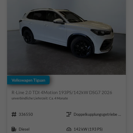
Volkswagen Tiguan
R-Line 2.0 TDI 4Motion 193PS/142kW DSG7 2026
unverbindliche Lieferzeit: Ca. 4 Monate
Fahrzeugnr.
Getriebe
336550
Doppelkupplungsgetriebe (DSG)
Kraftstoff
Leistung
Diesel
142 kW (193 PS)