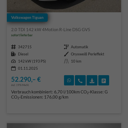
Volkswagen Tiguan
2.0 TDI 142 kW 4Motion R-Line DSG GV5
sofort lieferbar
Fahrzeugnr.
Getriebe
342715
Automatik
Kraftstoff
Außenfarbe
Diesel
Oryxweiß Perleffekt
Leistung
Kilometerstand
142 kW (193 PS)
10 km
01.11.2025
52.290,– €
Rückruf vereinbaren
Wir rufen Sie an
Fahrzeugexposé
Fahrzeug 
incl. 19% MwSt.
Verbrauch kombiniert:
6,70 l/100km
CO
-Klasse:
G
2
CO
-Emissionen:
176,00 g/km
2