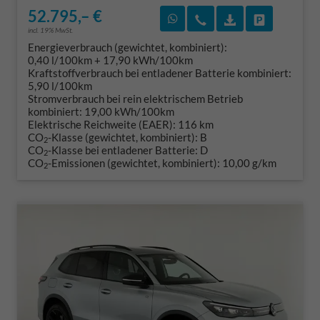
52.795,– €
Rückruf vereinbaren
Wir rufen Sie an
Fahrzeugexposé
Fahrzeug 
incl. 19% MwSt.
Energieverbrauch (gewichtet, kombiniert):
0,40 l/100km + 17,90 kWh/100km
Kraftstoffverbrauch bei entladener Batterie kombiniert:
5,90 l/100km
Stromverbrauch bei rein elektrischem Betrieb
kombiniert:
19,00 kWh/100km
Elektrische Reichweite (EAER):
116 km
CO
-Klasse (gewichtet, kombiniert):
B
2
CO
-Klasse bei entladener Batterie:
D
2
CO
-Emissionen (gewichtet, kombiniert):
10,00 g/km
2