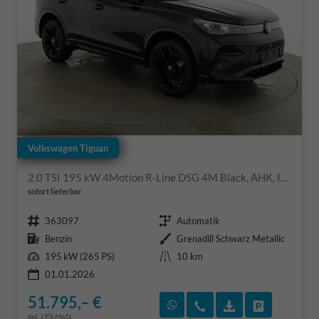
Volkswagen Tiguan
2.0 TSI 195 kW 4Motion R-Line DSG 4M Black, AHK, IQ.Light, 20-Zoll, Navi, Side, AreaView, sofort
sofort lieferbar
Fahrzeugnr.
Getriebe
363097
Automatik
Kraftstoff
Außenfarbe
Benzin
Grenadill Schwarz Metallic
Leistung
Kilometerstand
195 kW (265 PS)
10 km
01.01.2026
51.795,– €
Rückruf vereinbaren
Wir rufen Sie an
Fahrzeugexposé
Fahrzeug 
incl. 19% MwSt.