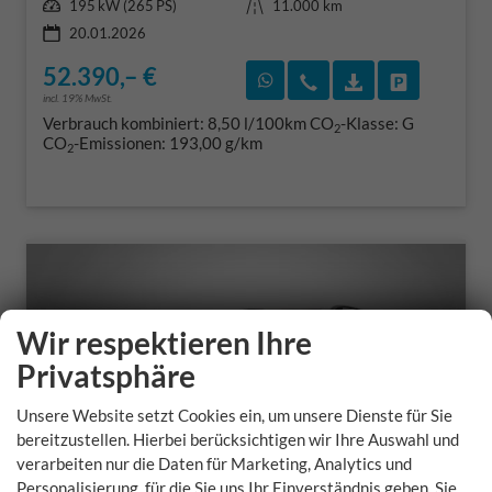
Leistung
Kilometerstand
195 kW (265 PS)
11.000 km
20.01.2026
52.390,– €
Rückruf vereinbaren
Wir rufen Sie an
Fahrzeugexposé
Fahrzeug 
incl. 19% MwSt.
Verbrauch kombiniert:
8,50 l/100km
CO
-Klasse:
G
2
CO
-Emissionen:
193,00 g/km
2
Wir respektieren Ihre
Privatsphäre
Unsere Website setzt Cookies ein, um unsere Dienste für Sie
bereitzustellen. Hierbei berücksichtigen wir Ihre Auswahl und
verarbeiten nur die Daten für Marketing, Analytics und
Personalisierung, für die Sie uns Ihr Einverständnis geben. Sie