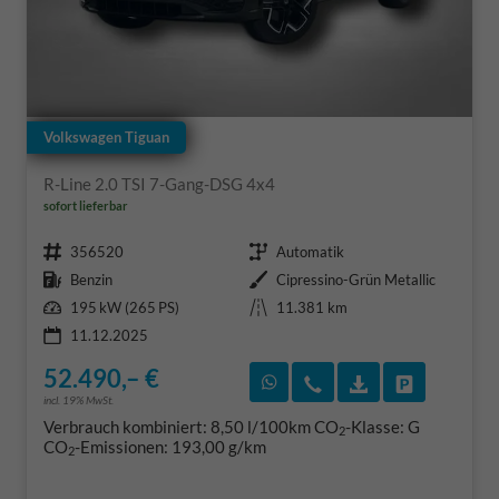
Volkswagen Tiguan
R-Line 2.0 TSI 7-Gang-DSG 4x4
sofort lieferbar
Fahrzeugnr.
Getriebe
356520
Automatik
Kraftstoff
Außenfarbe
Benzin
Cipressino-Grün Metallic
Leistung
Kilometerstand
195 kW (265 PS)
11.381 km
11.12.2025
52.490,– €
Rückruf vereinbaren
Wir rufen Sie an
Fahrzeugexposé
Fahrzeug 
incl. 19% MwSt.
Verbrauch kombiniert:
8,50 l/100km
CO
-Klasse:
G
2
CO
-Emissionen:
193,00 g/km
2