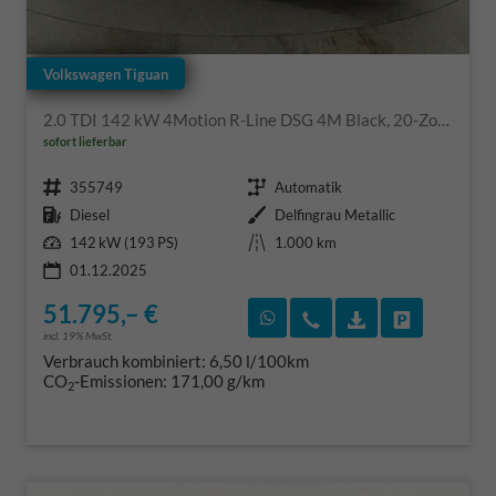
Volkswagen Tiguan
2.0 TDI 142 kW 4Motion R-Line DSG 4M Black, 20-Zoll, Pano, Leder, IQ.Light, AHK, Navi, Side, AreaView, Winter
sofort lieferbar
Fahrzeugnr.
Getriebe
355749
Automatik
Kraftstoff
Außenfarbe
Diesel
Delfingrau Metallic
Leistung
Kilometerstand
142 kW (193 PS)
1.000 km
01.12.2025
51.795,– €
Rückruf vereinbaren
Wir rufen Sie an
Fahrzeugexposé
Fahrzeug 
incl. 19% MwSt.
Verbrauch kombiniert:
6,50 l/100km
CO
-Emissionen:
171,00 g/km
2