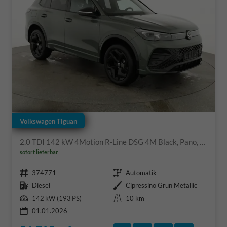
Volkswagen Tiguan
2.0 TDI 142 kW 4Motion R-Line DSG 4M Black, Pano, IQ.Light, AHK, Navi, Side, AreaView, Winter, sofort
sofort lieferbar
Fahrzeugnr.
Getriebe
374771
Automatik
Kraftstoff
Außenfarbe
Diesel
Cipressino Grün Metallic
Leistung
Kilometerstand
142 kW (193 PS)
10 km
01.01.2026