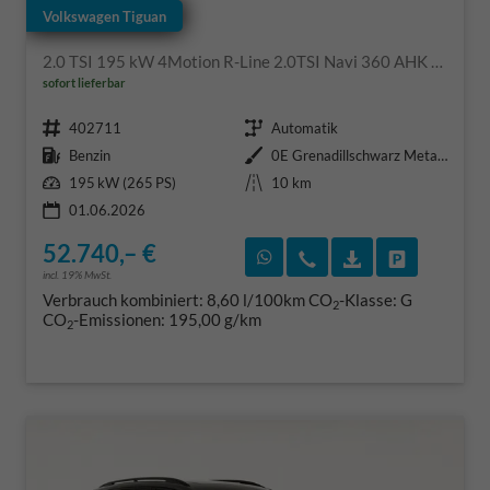
Volkswagen Tiguan
2.0 TSI 195 kW 4Motion R-Line 2.0TSI Navi 360 AHK Pano
sofort lieferbar
Fahrzeugnr.
Getriebe
402711
Automatik
Kraftstoff
Außenfarbe
Benzin
0E Grenadillschwarz Metallic
Leistung
Kilometerstand
195 kW (265 PS)
10 km
01.06.2026
52.740,– €
Rückruf vereinbaren
Wir rufen Sie an
Fahrzeugexposé
Fahrzeug 
incl. 19% MwSt.
Verbrauch kombiniert:
8,60 l/100km
CO
-Klasse:
G
2
CO
-Emissionen:
195,00 g/km
2