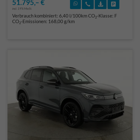
51.795,– €
Rückruf vereinbaren
Wir rufen Sie an
Fahrzeugexposé
Fahrzeug 
incl. 19% MwSt.
Verbrauch kombiniert:
6,40 l/100km
CO
-Klasse:
F
2
CO
-Emissionen:
168,00 g/km
2