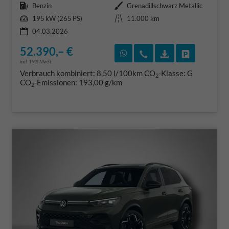
Kraftstoff
Außenfarbe
Benzin
Grenadillschwarz Metallic
Leistung
Kilometerstand
195 kW (265 PS)
11.000 km
04.03.2026
52.390,– €
Rückruf vereinbaren
Wir rufen Sie an
Fahrzeugexposé
Fahrzeug 
incl. 19% MwSt.
Verbrauch kombiniert:
8,50 l/100km
CO
-Klasse:
G
2
CO
-Emissionen:
193,00 g/km
2