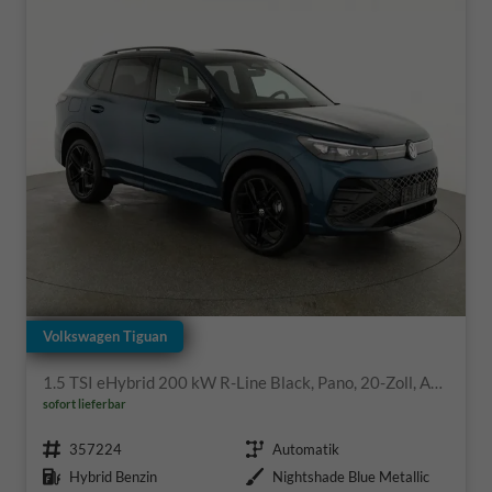
Volkswagen Tiguan
1.5 TSI eHybrid 200 kW R-Line Black, Pano, 20-Zoll, AHK, AreaView
sofort lieferbar
Fahrzeugnr.
Getriebe
357224
Automatik
Kraftstoff
Außenfarbe
Hybrid Benzin
Nightshade Blue Metallic