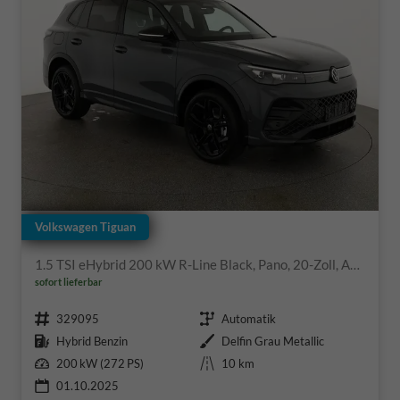
Volkswagen Tiguan
1.5 TSI eHybrid 200 kW R-Line Black, Pano, 20-Zoll, AHK, AreaView, 5-J Garantie
sofort lieferbar
Fahrzeugnr.
Getriebe
329095
Automatik
Kraftstoff
Außenfarbe
Hybrid Benzin
Delfin Grau Metallic
Leistung
Kilometerstand
200 kW (272 PS)
10 km
01.10.2025