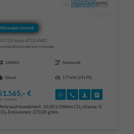
Volkswagen Amarok
3.0 TDI Style AT10 4WD
nverbindliche Lieferzeit:
6 Monate
Fahrzeugnr.
Getriebe
328483
Automatik
Kraftstoff
Leistung
Diesel
177 kW (241 PS)
51.565,– €
F)
en
Rückruf vereinbaren
Wir rufen Sie an
Fahrzeugexposé (PDF
Fahrzeug parke
ncl. 19% MwSt.
Verbrauch kombiniert:
10,30 l/100km
CO
-Klasse:
G
2
CO
-Emissionen:
270,00 g/km
2