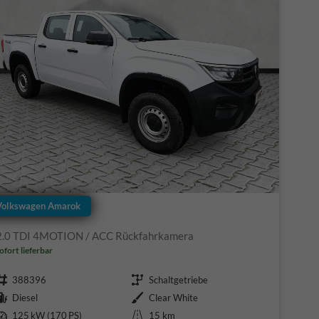
Volkswagen Amarok
2.0 TDI 4MOTION / ACC Rückfahrkamera
ofort lieferbar
Fahrzeugnr.
Getriebe
388396
Schaltgetriebe
Kraftstoff
Außenfarbe
Diesel
Clear White
Leistung
Kilometerstand
125 kW (170 PS)
15 km