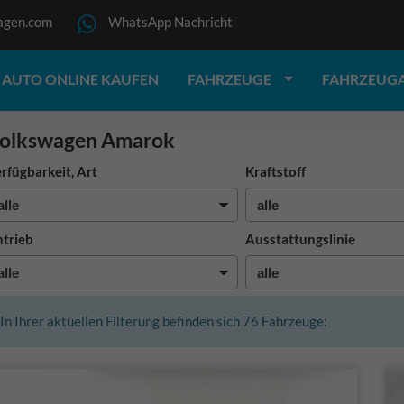
agen.com
WhatsApp Nachricht
AUTO ONLINE KAUFEN
FAHRZEUGE
FAHRZEUG
olkswagen Amarok
rfügbarkeit, Art
Kraftstoff
trieb
Ausstattungslinie
In Ihrer aktuellen Filterung befinden sich
76
Fahrzeuge: