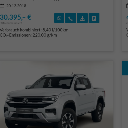
20.12.2018
30.395,– €
Rückruf vereinbaren
Wir rufen Sie an
Fahrzeugexposé (PD
Fahrzeug park
Differenzbesteuert
i
Verbrauch kombiniert:
8,40 l/100km
CO
-Emissionen:
220,00 g/km
2