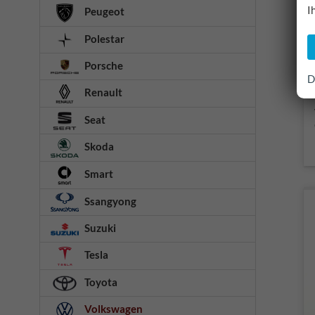
I
Peugeot
Polestar
Porsche
D
Renault
Seat
Skoda
Smart
Ssangyong
Suzuki
Tesla
Toyota
Volkswagen