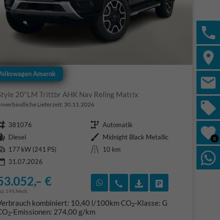
Volkswagen Amarok
Style 20"LM Trittbr AHK Nav Reling Matrix
nverbindliche Lieferzeit:
30.11.2026
Fahrzeugnr.
Getriebe
381076
Automatik
Kraftstoff
Außenfarbe
Diesel
Midnight Black Metallic
0
Leistung
Kilometerstand
177 kW (241 PS)
10 km
31.07.2026
53.052,– €
F)
en
Rückruf vereinbaren
Wir rufen Sie an
Fahrzeugexposé (PDF
Fahrzeug parke
ncl. 19% MwSt.
Verbrauch kombiniert:
10,40 l/100km
CO
-Klasse:
G
2
CO
-Emissionen:
274,00 g/km
2