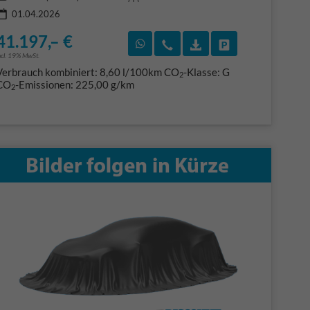
01.04.2026
41.197,– €
F)
en
Rückruf vereinbaren
Wir rufen Sie an
Fahrzeugexposé (PDF
Fahrzeug parke
ncl. 19% MwSt.
Verbrauch kombiniert:
8,60 l/100km
CO
-Klasse:
G
2
CO
-Emissionen:
225,00 g/km
2