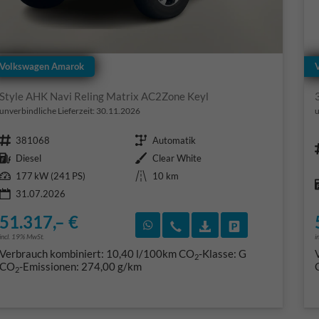
Volkswagen Amarok
Style AHK Navi Reling Matrix AC2Zone Keyl
unverbindliche Lieferzeit:
30.11.2026
u
Fahrzeugnr.
Getriebe
381068
Automatik
Kraftstoff
Außenfarbe
Diesel
Clear White
Leistung
Kilometerstand
177 kW (241 PS)
10 km
31.07.2026
51.317,– €
Rückruf vereinbaren
Wir rufen Sie an
Fahrzeugexposé (PD
Fahrzeug park
incl. 19% MwSt.
i
Verbrauch kombiniert:
10,40 l/100km
CO
-Klasse:
G
2
CO
-Emissionen:
274,00 g/km
2