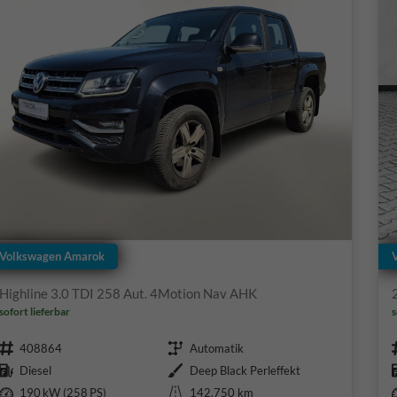
Volkswagen Amarok
Highline 3.0 TDI 258 Aut. 4Motion Nav AHK
sofort lieferbar
s
Fahrzeugnr.
Getriebe
408864
Automatik
Kraftstoff
Außenfarbe
Diesel
Deep Black Perleffekt
Leistung
Kilometerstand
190 kW (258 PS)
142.750 km