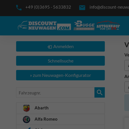
+49 (0)3695 - 5633832
info@discount-neuw
V
Anmelden
Ve
Schnellsuche
» zum Neuwagen-Konfigurator
An
Fahrzeugnr.
Abarth
Alfa Romeo