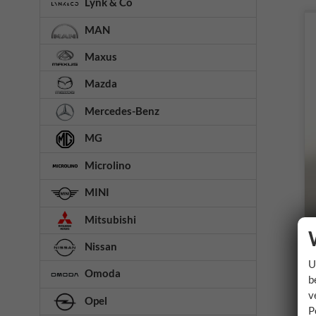
Lynk & Co
MAN
Maxus
Mazda
Mercedes-Benz
MG
Microlino
MINI
Mitsubishi
Nissan
U
Omoda
b
v
Opel
P