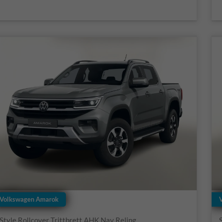
Volkswagen Amarok
Style Rollcover Trittbrett AHK Nav Reling