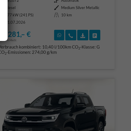
381072
Automatik
Kraftstoff
Außenfarbe
Diesel
Medium Silver Metallic
Leistung
Kilometerstand
177 kW (241 PS)
10 km
31.07.2026
52.281,– €
F)
en
Rückruf vereinbaren
Wir rufen Sie an
Fahrzeugexposé (PDF
Fahrzeug parke
ncl. 19% MwSt.
Verbrauch kombiniert:
10,40 l/100km
CO
-Klasse:
G
2
CO
-Emissionen:
274,00 g/km
2