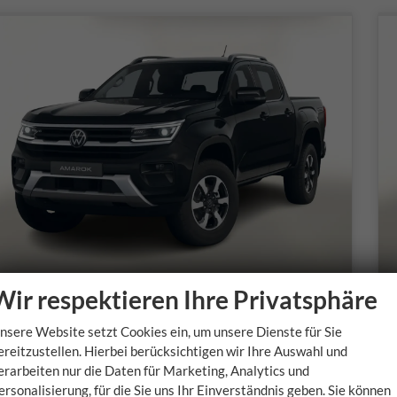
Wir respektieren Ihre Privatsphäre
Volkswagen Amarok
nsere Website setzt Cookies ein, um unsere Dienste für Sie
Style AHK Navi Reling Matrix AC2Zone Keyl
ereitzustellen. Hierbei berücksichtigen wir Ihre Auswahl und
unverbindliche Lieferzeit:
30.11.2026
u
erarbeiten nur die Daten für Marketing, Analytics und
ersonalisierung, für die Sie uns Ihr Einverständnis geben. Sie können
Fahrzeugnr.
Getriebe