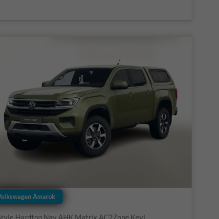
Volkswagen Amarok
Style Hardtop Nav AHK Matrix AC2Zone Keyl