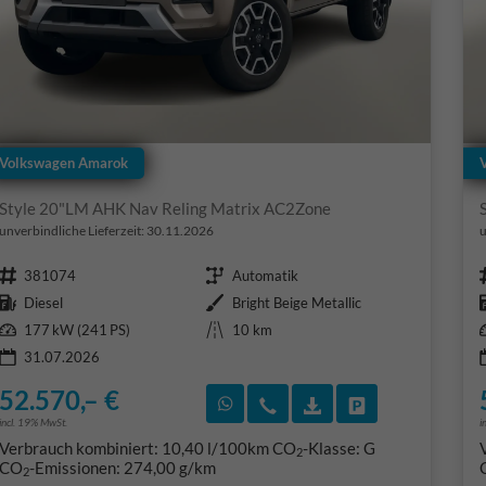
Volkswagen Amarok
Style 20"LM AHK Nav Reling Matrix AC2Zone
unverbindliche Lieferzeit:
30.11.2026
u
Fahrzeugnr.
Getriebe
381074
Automatik
Kraftstoff
Außenfarbe
Diesel
Bright Beige Metallic
Leistung
Kilometerstand
177 kW (241 PS)
10 km
31.07.2026
52.570,– €
Rückruf vereinbaren
Wir rufen Sie an
Fahrzeugexposé (PD
Fahrzeug park
incl. 19% MwSt.
i
Verbrauch kombiniert:
10,40 l/100km
CO
-Klasse:
G
2
CO
-Emissionen:
274,00 g/km
2