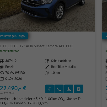
Volkswagen Taigo
LIFE 1.0 TSI 17" AHK Sunset Kamera APP PDC
sofort lieferbar
s
Fahrzeugnr.
Getriebe
367412
Schaltgetriebe
Kraftstoff
Außenfarbe
Benzin
Reef Blue Metallic
Leistung
Kilometerstand
70 kW (95 PS)
10 km
01.06.2026
22.490,– €
Rückruf vereinbaren
Wir rufen Sie an
Fahrzeugexposé (PD
Fahrzeug park
incl. 19% MwSt.
i
Verbrauch kombiniert:
5,60 l/100km
CO
-Klasse:
D
2
CO
-Emissionen:
128,00 g/km
2