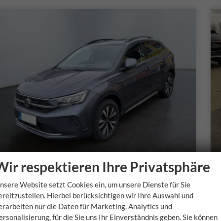
Wir respektieren Ihre Privatsphäre
Volkswagen Taigo
nsere Website setzt Cookies ein, um unsere Dienste für Sie
LIFE
ereitzustellen. Hierbei berücksichtigen wir Ihre Auswahl und
unverbindliche Lieferzeit: 5-7 Monate
u
erarbeiten nur die Daten für Marketing, Analytics und
ersonalisierung, für die Sie uns Ihr Einverständnis geben. Sie können
Fahrzeugnr.
Getriebe