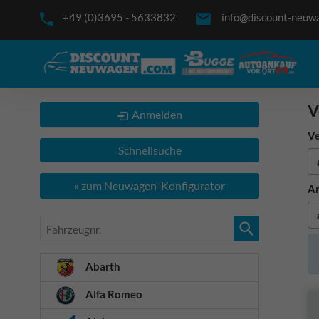
+49 (0)3695 - 5633832
info@discount-neuw
V
Anmelden
Ve
Schnellsuche
» zum Neuwagen-Konfigurator
An
Fahrzeugnr.
Abarth
Alfa Romeo