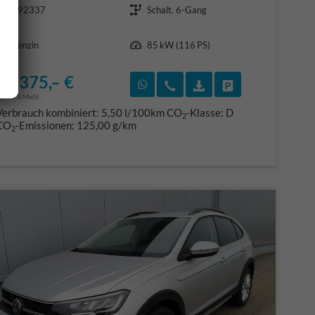
192337
Schalt. 6-Gang
Kraftstoff
Leistung
Benzin
85 kW (116 PS)
22.375,– €
F)
en
Rückruf vereinbaren
Wir rufen Sie an
Fahrzeugexposé (PDF
Fahrzeug parke
ncl. 19% MwSt.
Verbrauch kombiniert:
5,50 l/100km
CO
-Klasse:
D
2
CO
-Emissionen:
125,00 g/km
2