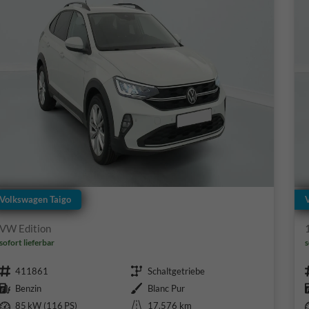
Volkswagen Taigo
VW Edition
sofort lieferbar
s
Fahrzeugnr.
Getriebe
411861
Schaltgetriebe
Kraftstoff
Außenfarbe
Benzin
Blanc Pur
Leistung
Kilometerstand
85 kW (116 PS)
17.576 km