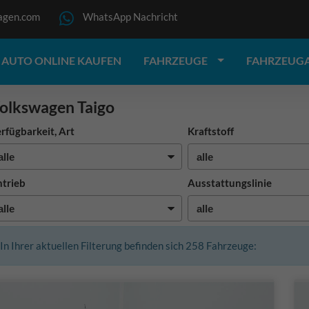
agen.com
WhatsApp Nachricht
AUTO ONLINE KAUFEN
FAHRZEUGE
FAHRZEUG
olkswagen Taigo
rfügbarkeit, Art
Kraftstoff
trieb
Ausstattungslinie
In Ihrer aktuellen Filterung befinden sich
258
Fahrzeuge: