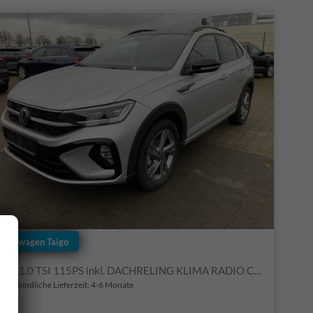
Volkswagen Taigo
LIFE 1.0 TSI 115PS inkl. DACHRELING KLIMA RADIO COMPOSITION COLOUR/BT/DAB/APP CONNECT/USB VO+HI DIG. COCKPIT MUFU-LEDERLENKRAD PS VO/HI LED-SCHEINW. MITTELARML. VO RESERVE 16"ALU
nverbindliche Lieferzeit: 4-6 Monate
Fahrzeugnr.
Getriebe