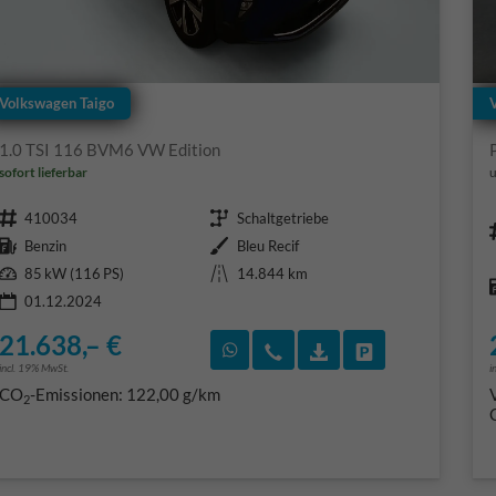
Volkswagen Taigo
1.0 TSI 116 BVM6 VW Edition
sofort lieferbar
u
Fahrzeugnr.
Getriebe
410034
Schaltgetriebe
Kraftstoff
Außenfarbe
Benzin
Bleu Recif
Leistung
Kilometerstand
85 kW (116 PS)
14.844 km
01.12.2024
21.638,– €
Rückruf vereinbaren
Wir rufen Sie an
Fahrzeugexposé (PD
Fahrzeug park
incl. 19% MwSt.
i
CO
-Emissionen:
122,00 g/km
2