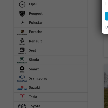
I
Opel
Peugeot
Polestar
D
Porsche
Renault
Seat
Skoda
Smart
Ssangyong
Suzuki
Tesla
Toyota