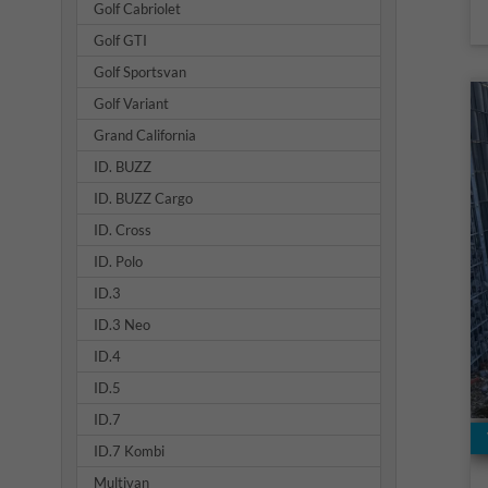
Golf Cabriolet
Golf GTI
Golf Sportsvan
Golf Variant
Grand California
ID. BUZZ
ID. BUZZ Cargo
ID. Cross
ID. Polo
ID.3
ID.3 Neo
ID.4
ID.5
ID.7
ID.7 Kombi
Multivan