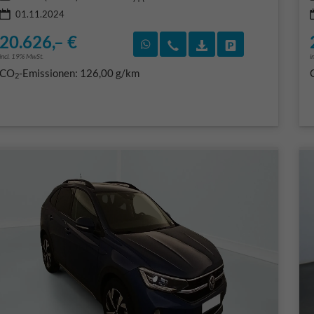
01.11.2024
20.626,– €
Rückruf vereinbaren
Wir rufen Sie an
Fahrzeugexposé (PD
Fahrzeug park
incl. 19% MwSt.
i
CO
-Emissionen:
126,00 g/km
2