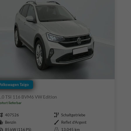
Volkswagen Taigo
1.0 TSI 116 BVM6 VW Edition
ofort lieferbar
Fahrzeugnr.
Getriebe
407526
Schaltgetriebe
Kraftstoff
Außenfarbe
Benzin
Reflet d'Argent
Leistung
Kilometerstand
85 kW (116 PS)
13.045 km