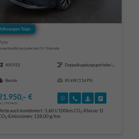
Volkswagen Taigo
Pure
nverbindliche Lieferzeit: 5-7 Monate
Fahrzeugnr.
Getriebe
405922
Doppelkupplungsgetriebe (DSG)
Kraftstoff
Leistung
Benzin
85 kW (116 PS)
21.950,– €
F)
en
Rückruf vereinbaren
Wir rufen Sie an
Fahrzeugexposé (PDF
Fahrzeug parke
ncl. 19% MwSt.
Verbrauch kombiniert:
5,60 l/100km
CO
-Klasse:
D
2
CO
-Emissionen:
128,00 g/km
2