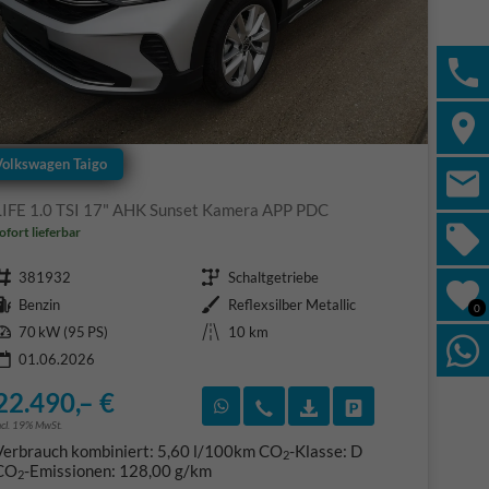
Volkswagen Taigo
LIFE 1.0 TSI 17" AHK Sunset Kamera APP PDC
ofort lieferbar
Fahrzeugnr.
Getriebe
381932
Schaltgetriebe
Kraftstoff
Außenfarbe
Benzin
Reflexsilber Metallic
0
Leistung
Kilometerstand
70 kW (95 PS)
10 km
01.06.2026
22.490,– €
F)
en
Rückruf vereinbaren
Wir rufen Sie an
Fahrzeugexposé (PDF
Fahrzeug parke
ncl. 19% MwSt.
Verbrauch kombiniert:
5,60 l/100km
CO
-Klasse:
D
2
CO
-Emissionen:
128,00 g/km
2