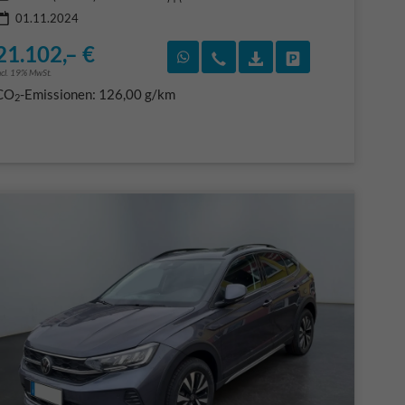
01.11.2024
21.102,– €
F)
en
Rückruf vereinbaren
Wir rufen Sie an
Fahrzeugexposé (PDF
Fahrzeug parke
ncl. 19% MwSt.
CO
-Emissionen:
126,00 g/km
2