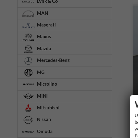
Lynk & Co
MAN
Maserati
Maxus
Mazda
Mercedes-Benz
MG
Microlino
MINI
Mitsubishi
U
Nissan
b
v
Omoda
P