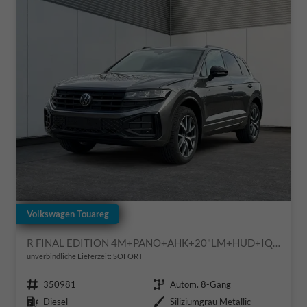
Volkswagen Touareg
R FINAL EDITION 4M+PANO+AHK+20"LM+HUD+IQ.-MATRIX-LED
unverbindliche Lieferzeit: SOFORT
Fahrzeugnr.
Getriebe
350981
Autom. 8-Gang
Kraftstoff
Außenfarbe
Diesel
Siliziumgrau Metallic