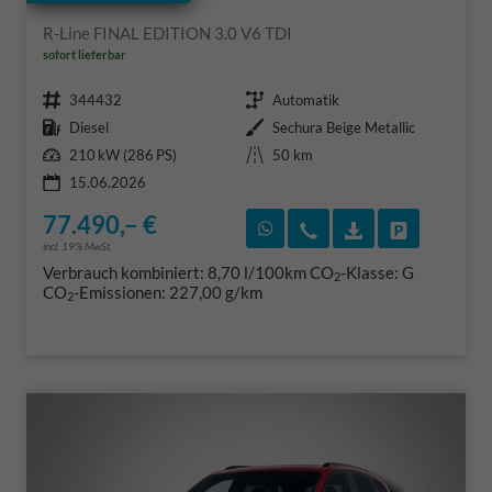
R-Line FINAL EDITION 3.0 V6 TDI
sofort lieferbar
Fahrzeugnr.
Getriebe
344432
Automatik
Kraftstoff
Außenfarbe
Diesel
Sechura Beige Metallic
Leistung
Kilometerstand
210 kW (286 PS)
50 km
15.06.2026
77.490,– €
Rückruf vereinbaren
Wir rufen Sie an
Fahrzeugexposé
Fahrzeug 
incl. 19% MwSt.
Verbrauch kombiniert:
8,70 l/100km
CO
-Klasse:
G
2
CO
-Emissionen:
227,00 g/km
2