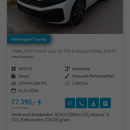
Volkswagen Touareg
FINAL-EDITION R-Line V6 TDI 4-Motion*FINAL-EDITION*AHK-SCHWENKBAR*NAVI*ACC*PDC*LED*SHZ*21-ZOLL
sofort lieferbar
Fahrzeugnr.
Getriebe
409972
Automatik
Kraftstoff
Außenfarbe
Diesel
Oryxweiß Perlmutteffekt
Leistung
Kilometerstand
210 kW (286 PS)
1.200 km
01.05.2026
77.390,– €
Rückruf vereinbaren
Wir rufen Sie an
Fahrzeugexposé
Fahrzeug 
incl. 19% MwSt.
Verbrauch kombiniert:
8,50 l/100km
CO
-Klasse:
G
2
CO
-Emissionen:
225,00 g/km
2