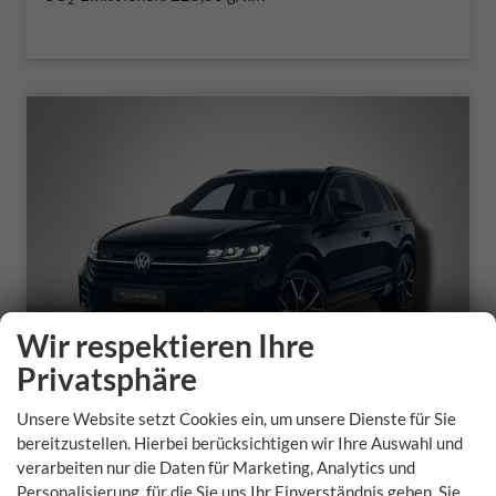
Wir respektieren Ihre
Privatsphäre
Unsere Website setzt Cookies ein, um unsere Dienste für Sie
bereitzustellen. Hierbei berücksichtigen wir Ihre Auswahl und
Volkswagen Touareg
verarbeiten nur die Daten für Marketing, Analytics und
Personalisierung, für die Sie uns Ihr Einverständnis geben. Sie
R-Line FINAL EDITION 3.0 V6 TDI