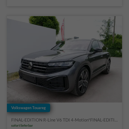
Volkswagen Touareg
FINAL-EDITION R-Line V6 TDI 4-Motion*FINAL-EDITION*AHK-SCHWENKBAR*NAVI*ACC*PDC*LED*SHZ*21-ZOLL
sofort lieferbar