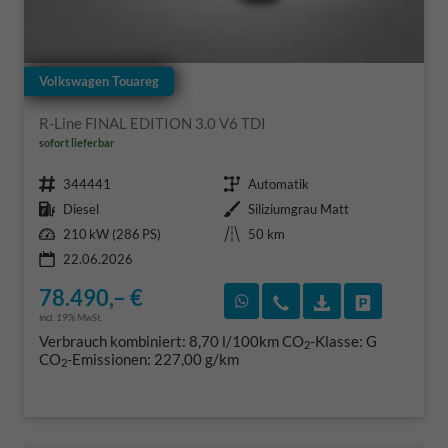
Volkswagen Touareg
R-Line FINAL EDITION 3.0 V6 TDI
sofort lieferbar
Fahrzeugnr.
Getriebe
344441
Automatik
Kraftstoff
Außenfarbe
Diesel
Siliziumgrau Matt
Leistung
Kilometerstand
210 kW (286 PS)
50 km
22.06.2026
78.490,– €
Rückruf vereinbaren
Wir rufen Sie an
Fahrzeugexposé
Fahrzeug 
incl. 19% MwSt.
Verbrauch kombiniert:
8,70 l/100km
CO
-Klasse:
G
2
CO
-Emissionen:
227,00 g/km
2