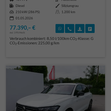
Kraftstoff
Außenfarbe
Diesel
Siliziumgrau
Leistung
Kilometerstand
210 kW (286 PS)
1.200 km
01.05.2026
77.390,– €
Rückruf vereinbaren
Wir rufen Sie an
Fahrzeugexposé
Fahrzeug 
incl. 19% MwSt.
Verbrauch kombiniert:
8,50 l/100km
CO
-Klasse:
G
2
CO
-Emissionen:
225,00 g/km
2