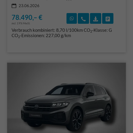
23.06.2026
78.490,– €
Rückruf vereinbaren
Wir rufen Sie an
Fahrzeugexposé
Fahrzeug 
incl. 19% MwSt.
Verbrauch kombiniert:
8,70 l/100km
CO
-Klasse:
G
2
CO
-Emissionen:
227,00 g/km
2