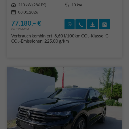
Leistung
Kilometerstand
210 kW (286 PS)
10 km
08.01.2026
77.180,– €
Rückruf vereinbaren
Wir rufen Sie an
Fahrzeugexposé
Fahrzeug 
incl. 19% MwSt.
Verbrauch kombiniert:
8,60 l/100km
CO
-Klasse:
G
2
CO
-Emissionen:
225,00 g/km
2