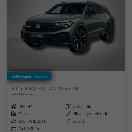
Volkswagen Touareg
R-Line FINAL EDITION 3.0 V6 TDI
sofort lieferbar
Fahrzeugnr.
Getriebe
344444
Automatik
Kraftstoff
Außenfarbe
Diesel
Siliziumgrau Metallic
Leistung
Kilometerstand
210 kW (286 PS)
50 km
15.06.2026