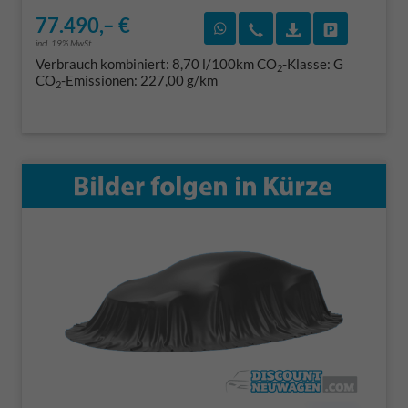
77.490,– €
Rückruf vereinbaren
Wir rufen Sie an
Fahrzeugexposé
Fahrzeug 
incl. 19% MwSt.
Verbrauch kombiniert:
8,70 l/100km
CO
-Klasse:
G
2
CO
-Emissionen:
227,00 g/km
2