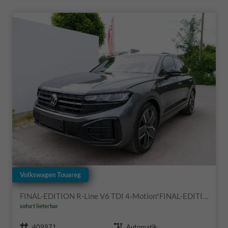
Volkswagen Touareg
FINAL-EDITION R-Line V6 TDI 4-Motion*FINAL-EDITION*AHK-SCHWENKBAR*NAVI*ACC*PDC*LED*SHZ*21-ZOLL
sofort lieferbar
Fahrzeugnr.
Getriebe
409971
Automatik