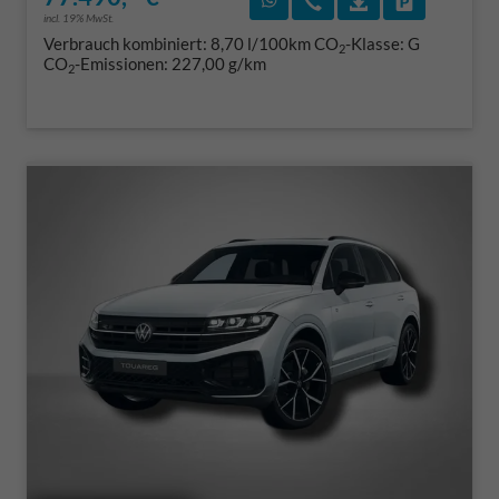
incl. 19% MwSt.
Verbrauch kombiniert:
8,70 l/100km
CO
-Klasse:
G
2
CO
-Emissionen:
227,00 g/km
2