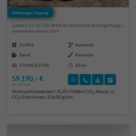
Volkswagen Touareg
Limited 3.0 V6 TDI 4Motion Automatik-Anhängerkupplung-Navi-Keyless-ACC-Sitzheizung-Lenkradheizung-el.Heckklappe-18''Alu-Sofort
unverbindliche Lieferzeit: Sofort
Fahrzeugnr.
Getriebe
313983
Automatik
Kraftstoff
Außenfarbe
Diesel
Purewhite
Leistung
Kilometerstand
170 kW (231 PS)
10 km
59.190,– €
Rückruf vereinbaren
Wir rufen Sie an
Fahrzeugexposé
Fahrzeug 
incl. 19% MwSt.
Verbrauch kombiniert:
8,20 l/100km
CO
-Klasse:
G
2
CO
-Emissionen:
206,00 g/km
2