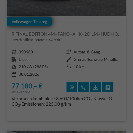
Volkswagen Touareg
R FINAL EDITION 4M+PANO+AHK+20"LM+HUD+IQ.-MATRIX-LED
unverbindliche Lieferzeit: SOFORT
Fahrzeugnr.
Getriebe
350980
Autom. 8-Gang
Kraftstoff
Außenfarbe
Diesel
Grenadillschwarz Metallic
Leistung
Kilometerstand
210 kW (286 PS)
10 km
08.01.2026
77.180,– €
Rückruf vereinbaren
Wir rufen Sie an
Fahrzeugexposé
Fahrzeug 
incl. 19% MwSt.
Verbrauch kombiniert:
8,60 l/100km
CO
-Klasse:
G
2
CO
-Emissionen:
225,00 g/km
2