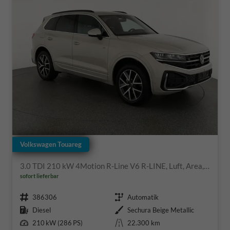
Volkswagen Touareg
3.0 TDI 210 kW 4Motion R-Line V6 R-LINE, Luft, Area, AHK, Leder
sofort lieferbar
Fahrzeugnr.
Getriebe
386306
Automatik
Kraftstoff
Außenfarbe
Diesel
Sechura Beige Metallic
Leistung
Kilometerstand
210 kW (286 PS)
22.300 km