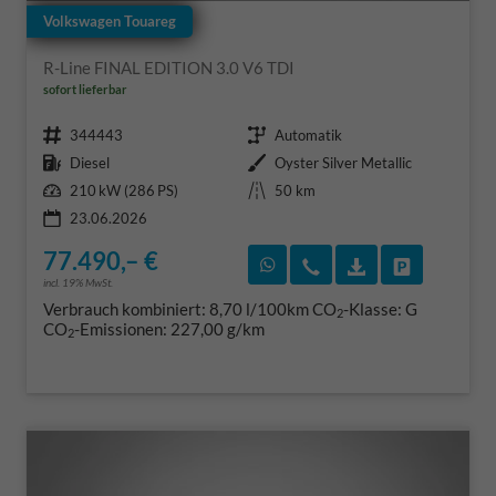
Volkswagen Touareg
R-Line FINAL EDITION 3.0 V6 TDI
sofort lieferbar
Fahrzeugnr.
Getriebe
344443
Automatik
Kraftstoff
Außenfarbe
Diesel
Oyster Silver Metallic
Leistung
Kilometerstand
210 kW (286 PS)
50 km
23.06.2026
77.490,– €
Rückruf vereinbaren
Wir rufen Sie an
Fahrzeugexposé
Fahrzeug 
incl. 19% MwSt.
Verbrauch kombiniert:
8,70 l/100km
CO
-Klasse:
G
2
CO
-Emissionen:
227,00 g/km
2