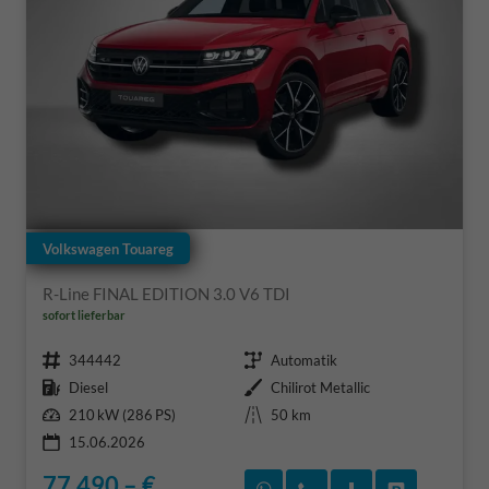
Volkswagen Touareg
R-Line FINAL EDITION 3.0 V6 TDI
sofort lieferbar
Fahrzeugnr.
Getriebe
344442
Automatik
Kraftstoff
Außenfarbe
Diesel
Chilirot Metallic
Leistung
Kilometerstand
210 kW (286 PS)
50 km
15.06.2026
77.490,– €
Rückruf vereinbaren
Wir rufen Sie an
Fahrzeugexposé
Fahrzeug 