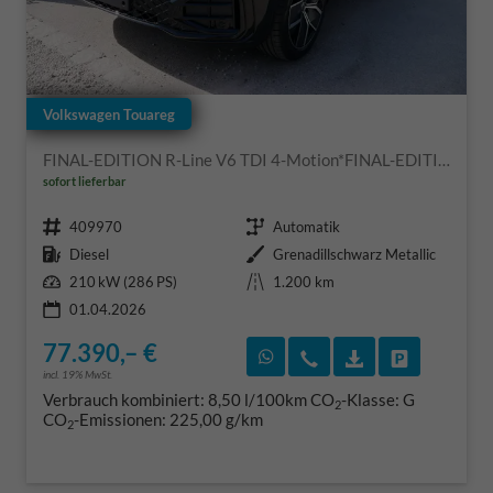
Volkswagen Touareg
FINAL-EDITION R-Line V6 TDI 4-Motion*FINAL-EDITION*AHK-SCHWENKBAR*NAVI*ACC*PDC*LED*SHZ*21-ZOLL
sofort lieferbar
Fahrzeugnr.
Getriebe
409970
Automatik
Kraftstoff
Außenfarbe
Diesel
Grenadillschwarz Metallic
Leistung
Kilometerstand
210 kW (286 PS)
1.200 km
01.04.2026
77.390,– €
Rückruf vereinbaren
Wir rufen Sie an
Fahrzeugexposé
Fahrzeug 
incl. 19% MwSt.
Verbrauch kombiniert:
8,50 l/100km
CO
-Klasse:
G
2
CO
-Emissionen:
225,00 g/km
2