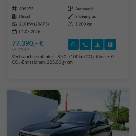
Fahrzeugnr.
Getriebe
409973
Automatik
Kraftstoff
Außenfarbe
Diesel
Siliziumgrau
Leistung
Kilometerstand
210 kW (286 PS)
1.200 km
01.05.2026
77.390,– €
Rückruf vereinbaren
Wir rufen Sie an
Fahrzeugexposé
Fahrzeug 
incl. 19% MwSt.
Verbrauch kombiniert:
8,50 l/100km
CO
-Klasse:
G
2
CO
-Emissionen:
225,00 g/km
2