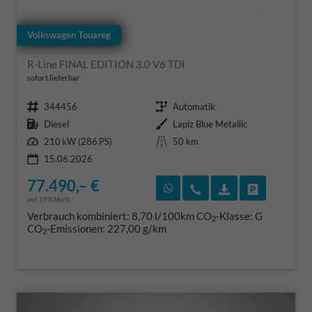
Volkswagen Touareg
R-Line FINAL EDITION 3.0 V6 TDI
sofort lieferbar
Fahrzeugnr.
Getriebe
344456
Automatik
Kraftstoff
Außenfarbe
Diesel
Lapiz Blue Metallic
Leistung
Kilometerstand
210 kW (286 PS)
50 km
15.06.2026
77.490,– €
Rückruf vereinbaren
Wir rufen Sie an
Fahrzeugexposé
Fahrzeug 
incl. 19% MwSt.
Verbrauch kombiniert:
8,70 l/100km
CO
-Klasse:
G
2
CO
-Emissionen:
227,00 g/km
2