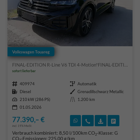
Volkswagen Touareg
FINAL-EDITION R-Line V6 TDI 4-Motion*FINAL-EDITION*AHK-SCHWENKBAR*NAVI*ACC*PDC*LED*SHZ*21-ZOLL
sofort lieferbar
Fahrzeugnr.
Getriebe
409974
Automatik
Kraftstoff
Außenfarbe
Diesel
Grenadillschwarz Metallic
Leistung
Kilometerstand
210 kW (286 PS)
1.200 km
01.05.2026
77.390,– €
Rückruf vereinbaren
Wir rufen Sie an
Fahrzeugexposé
Fahrzeug 
incl. 19% MwSt.
Verbrauch kombiniert:
8,50 l/100km
CO
-Klasse:
G
2
CO
-Emissionen:
225,00 g/km
2