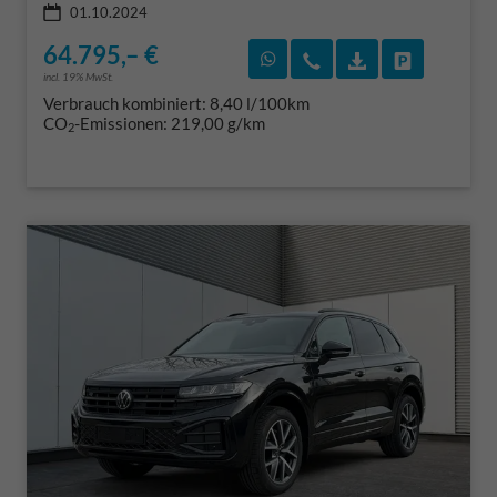
01.10.2024
64.795,– €
Rückruf vereinbaren
Wir rufen Sie an
Fahrzeugexposé
Fahrzeug 
incl. 19% MwSt.
Verbrauch kombiniert:
8,40 l/100km
CO
-Emissionen:
219,00 g/km
2