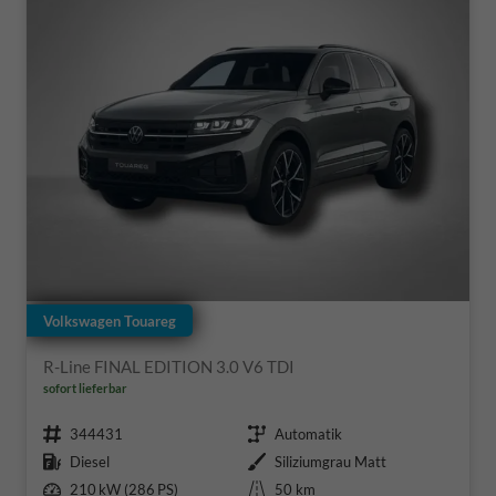
Volkswagen Touareg
R-Line FINAL EDITION 3.0 V6 TDI
sofort lieferbar
Fahrzeugnr.
Getriebe
344431
Automatik
Kraftstoff
Außenfarbe
Diesel
Siliziumgrau Matt
Leistung
Kilometerstand
210 kW (286 PS)
50 km