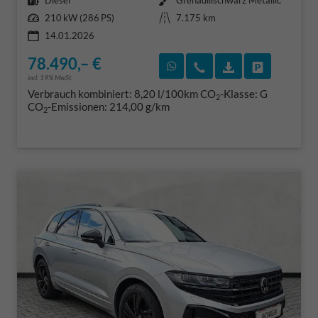
Diesel
Grenadillschwarz Metallic
Leistung
Kilometerstand
210 kW (286 PS)
7.175 km
14.01.2026
78.490,– €
Rückruf vereinbaren
Wir rufen Sie an
Fahrzeugexposé
Fahrzeug 
incl. 19% MwSt.
Verbrauch kombiniert:
8,20 l/100km
CO
-Klasse:
G
2
CO
-Emissionen:
214,00 g/km
2