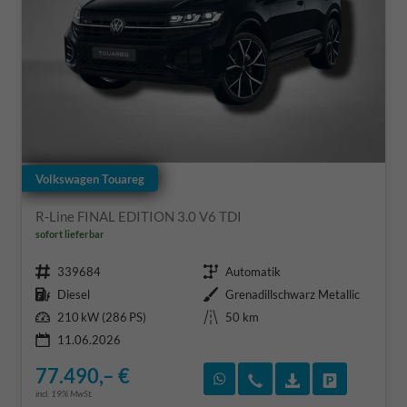
Volkswagen Touareg
R-Line FINAL EDITION 3.0 V6 TDI
sofort lieferbar
Fahrzeugnr.
Getriebe
339684
Automatik
Kraftstoff
Außenfarbe
Diesel
Grenadillschwarz Metallic
Leistung
Kilometerstand
210 kW (286 PS)
50 km
11.06.2026
77.490,– €
Rückruf vereinbaren
Wir rufen Sie an
Fahrzeugexposé
Fahrzeug 
incl. 19% MwSt.