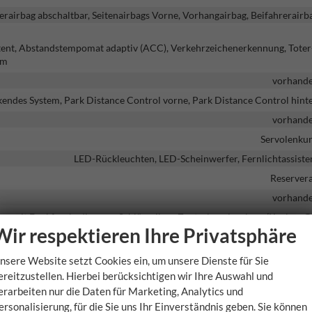
erairbag abschaltbar, Seitenairbags Vorne, Vorhangairbag, Beifahrerairb
istent, Abstandstempomat adaptiv (ACC), Verkehrzeichenerkennung, Toter
em
vorhand
kendes System, Park Distance Control vorne, Park Distance Control hint
vorhand
Servolenku
LED-Rückleuchten, LED-Scheinwerfer, Fernlichtassiste
Reserver
vorhand
ng mit Funkfernbedienung, Schlüssellose Zentralverriegelung (Keyless G
Wir respektieren Ihre Privatsphäre
nsere Website setzt Cookies ein, um unsere Dienste für Sie
ereitzustellen. Hierbei berücksichtigen wir Ihre Auswahl und
h anklappbar, Außenspiegel beheizbar, Außenspiegel elektrisch verstellb
erarbeiten nur die Daten für Marketing, Analytics und
Privacy Glass (Heckscheibe und hintere Seitenscheiben abgedunkel
ersonalisierung, für die Sie uns Ihr Einverständnis geben. Sie können