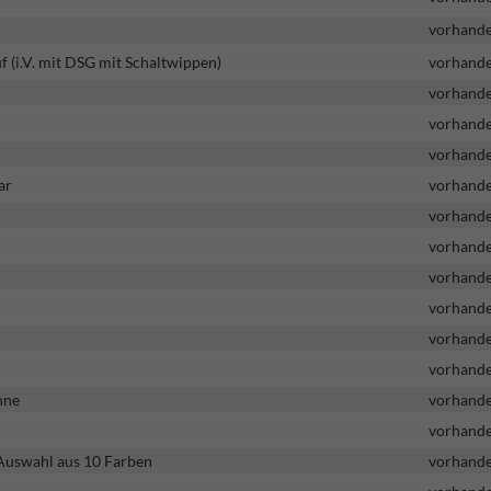
vorhand
 (i.V. mit DSG mit Schaltwippen)
vorhand
vorhand
vorhand
vorhand
ar
vorhand
vorhand
vorhand
vorhand
vorhand
vorhand
vorhand
hne
vorhand
vorhand
Auswahl aus 10 Farben
vorhand