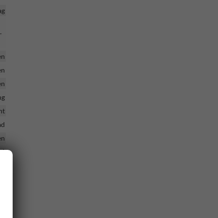
ag
-
en
en
en
ng
nt
ad
en
o)
ar
t)