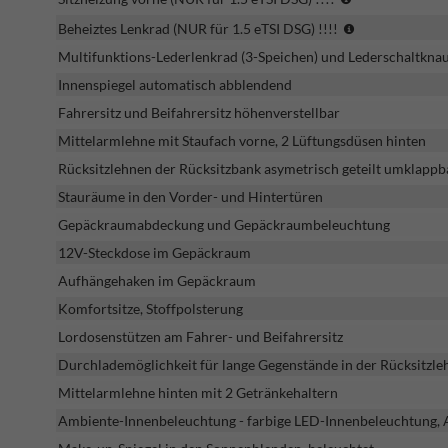
für
(NUR
Beheiztes Lenkrad (NUR für 1.5 eTSI DSG) !!!!
1.5
für
eTSI
Multifunktions-Lederlenkrad (3-Speichen) und Lederschaltknauf
1.5
DSG)
eTSI
Innenspiegel automatisch abblendend
!!!!
DSG)
Fahrersitz und Beifahrersitz höhenverstellbar
!!!!
Mittelarmlehne mit Staufach vorne, 2 Lüftungsdüsen hinten
Rücksitzlehnen der Rücksitzbank asymetrisch geteilt umklappb
Stauräume in den Vorder- und Hintertüren
Gepäckraumabdeckung und Gepäckraumbeleuchtung
12V-Steckdose im Gepäckraum
Aufhängehaken im Gepäckraum
Komfortsitze, Stoffpolsterung
Lordosenstützen am Fahrer- und Beifahrersitz
Durchlademöglichkeit für lange Gegenstände in der Rücksitzle
Mittelarmlehne hinten mit 2 Getränkehaltern
Ambiente-Innenbeleuchtung - farbige LED-Innenbeleuchtung, 