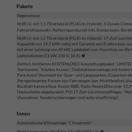
Pakete
Regensensor
NUR i.V. mit 1.5 TSI eHybrid (PLUG-In-Hybrid): 3-Zonen-Clima
Fahrprofilauswahl, Reifenreparaturset inkl. Kompressor, Bo
NUR i.V. mit 1.5 TSI eHybrid (PLUG-In-Hybrid): 17-Zoll-Leicht
Kapazität von 19,7 kWh netto mit Garantie von 8 Jahre bzw. m
mit einer Leistung von 40 kW, Ladekabel zum Anschluss an die 
NUR
Ladestationen (11 kW, 230 V, 16 A)
i.V.
Zeitlich limitiertes KOSTENLOSES Ausstattungspaket "LIMITED
mit
Startsystem "Keyless Access", Diebstahlwarnanlage mit Inne
1.5
Park Assist (Assistent für Quer- und Längsparken, Einparken des
TSI
(ferngesteuertes Parken von Fahrzeugen (per Mobiltelefon) (As
eHybrid
Rückfahrkamera Rear Assist; RBB: Radio Ready2Discover 12,9"; 
(PLUG-
Heckscheibe abgedunkelt; PI2:17-Zoll-Leichtmetallfelgen "Not
In-
(Ausnahme: Sonderlackierungen sind aufpreispflichtig!)
Hybrid)
Innen
Automatische Klimaanlage "Climatronic"
(NUR
Sitzheizung vorne (NUR für 1.5 eTSI DSG) !!!!