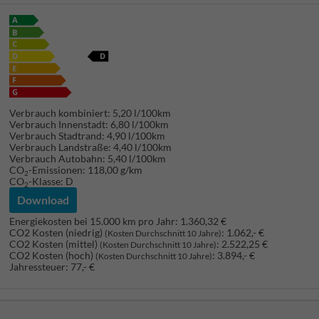
Verbrauch kombiniert:
5,20 l/100km
Verbrauch Innenstadt:
6,80 l/100km
Verbrauch Stadtrand:
4,90 l/100km
Verbrauch Landstraße:
4,40 l/100km
Verbrauch Autobahn:
5,40 l/100km
CO
-Emissionen:
118,00 g/km
2
CO
-Klasse:
D
2
Download
Energiekosten bei 15.000 km pro Jahr:
1.360,32 €
CO2 Kosten (niedrig)
:
1.062,- €
(Kosten Durchschnitt 10 Jahre)
CO2 Kosten (mittel)
:
2.522,25 €
(Kosten Durchschnitt 10 Jahre)
CO2 Kosten (hoch)
:
3.894,- €
(Kosten Durchschnitt 10 Jahre)
Jahressteuer:
77,- €