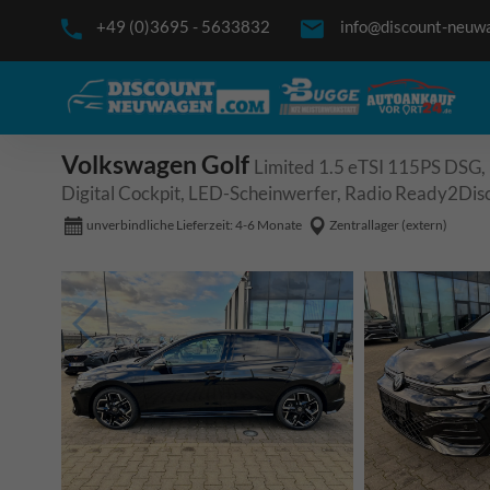
+49 (0)3695 - 5633832
info@discount-neuw
Volkswagen Golf
Limited 1.5 eTSI 115PS DSG,
Digital Cockpit, LED-Scheinwerfer, Radio Ready2Dis
unverbindliche Lieferzeit: 4-6 Monate
Zentrallager (extern)