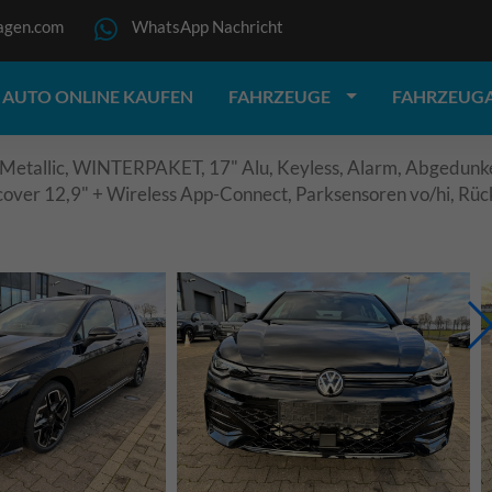
agen.com
WhatsApp Nachricht
AUTO ONLINE KAUFEN
FAHRZEUGE
FAHRZEUG
 Metallic, WINTERPAKET, 17" Alu, Keyless, Alarm, Abgedunke
cover 12,9" + Wireless App-Connect, Parksensoren vo/hi, Rü