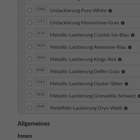
0Q0Q
Unilackierung Pure-White
C2C2
Unilackierung Moonstone-Grau
3Y3Y
Metallic-Lackierung Crystal-Ice-Blau
5R5R
Metallic-Lackierung Anemone-Blau
P8P8
Metallic-Lackierung Kings-Red
B0B0
Metallic-Lackierung Delfin-Grau
F0F0
Metallic-Lackierung Oyster-Silber
0E0E
Metallic-Lackierung Grenadilla-Schwarz
0R0R
Perleffekt-Lackierung Oryx-Weiß
Allgemeines
Innen