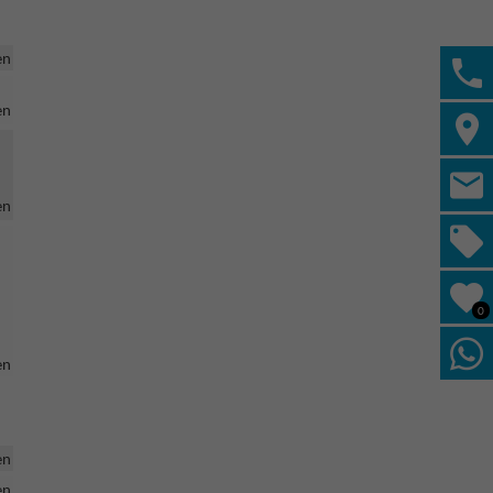
en
en
en
0
en
en
en