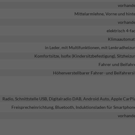
vorhand
Mittelarmlehne, Vorne und hint
vorhand
elektrisch 4-fa
Klimaautomat
in Leder, mit Multifunktionen, mit Lenkradheizu
Komfortsitze, Isofix (Kindersitzbefestigung), Sitzheizu
Fahrer und Beifahr
Höhenverstellbarer Fahrer- und Beifahrersi
Radio, Schnittstelle USB, Digitalradio DAB, Android Auto, Apple CarPl
Freisprecheinrichtung, Bluetooth, Induktionsladen für Smartphon
vorhand