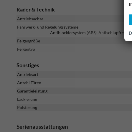
I
Räder & Technik
Antriebsachse
Fahrwerk- und Regelungssysteme
Antiblockiersystem (ABS), Antischlupfregelu
D
Felgengröße
Felgentyp
Sonstiges
Antriebsart
Anzahl Türen
Garantieleistung
Lackierung
Polsterung
Serienausstattungen