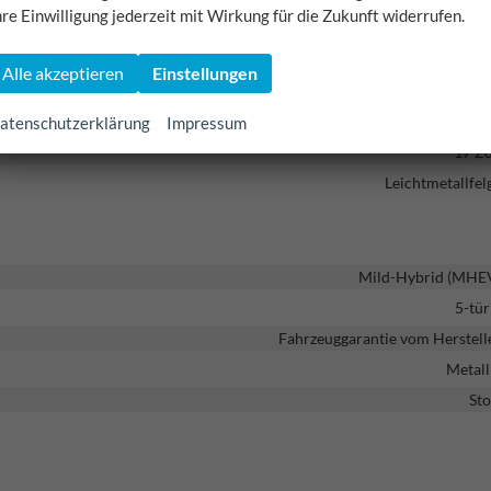
hre Einwilligung jederzeit mit Wirkung für die Zukunft widerrufen.
Frontantri
Alle akzeptieren
Einstellungen
ng (ASR), Elektronisches Stabilitäts-Programm (ESP), Reifendruckkontrol
atenschutzerklärung
Impressum
17 Zo
Leichtmetallfel
Mild-Hybrid (MHE
5-tür
Fahrzeuggarantie vom Herstell
Metall
Sto