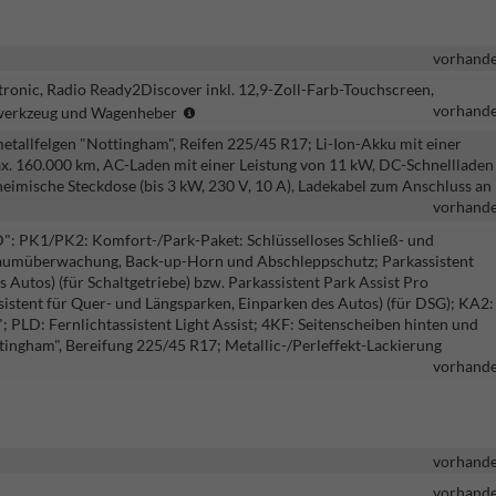
vorhand
tronic, Radio Ready2Discover inkl. 12,9-Zoll-Farb-Touchscreen,
NUR
vorhand
rdwerkzeug und Wagenheber
i.V.
metallfelgen "Nottingham", Reifen 225/45 R17; Li-Ion-Akku mit einer
mit
ax. 160.000 km, AC-Laden mit einer Leistung von 11 kW, DC-Schnellladen
1.5
heimische Steckdose (bis 3 kW, 230 V, 10 A), Ladekabel zum Anschluss an
TSI
vorhand
eHybrid
(PLUG-
": PK1/PK2: Komfort-/Park-Paket: Schlüsselloses Schließ- und
In-
nraumüberwachung, Back-up-Horn und Abschleppschutz; Parkassistent
Hybrid)
 Autos) (für Schaltgetriebe) bzw. Parkassistent Park Assist Pro
sistent für Quer- und Längsparken, Einparken des Autos) (für DSG); KA2:
PLD: Fernlichtassistent Light Assist; 4KF: Seitenscheiben hinten und
tingham", Bereifung 225/45 R17; Metallic-/Perleffekt-Lackierung
vorhand
vorhand
vorhand