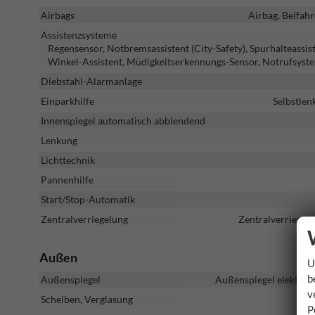
Airbags
Airbag, Beifahr
Assistenzsysteme
Regensensor, Notbremsassistent (City-Safety), Spurhalteass
Winkel-Assistent, Müdigkeitserkennungs-Sensor, Notrufsyst
Diebstahl-Alarmanlage
Einparkhilfe
Selbstlen
Innenspiegel automatisch abblendend
Lenkung
Lichttechnik
Pannenhilfe
Start/Stop-Automatik
Zentralverriegelung
Zentralverriegelu
Außen
U
b
Außenspiegel
Außenspiegel elektrisc
v
Scheiben, Verglasung
P