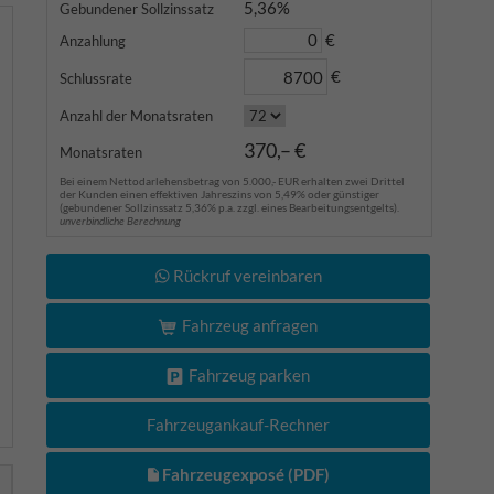
5,36%
Gebundener Sollzinssatz
€
Anzahlung
€
Schlussrate
Anzahl der Monatsraten
370,– €
Monatsraten
Bei einem Nettodarlehensbetrag von 5.000,- EUR erhalten zwei Drittel
der Kunden einen effektiven Jahreszins von 5,49% oder günstiger
(gebundener Sollzinssatz 5,36% p.a. zzgl. eines Bearbeitungsentgelts).
unverbindliche Berechnung
Rückruf vereinbaren
Fahrzeug anfragen
Fahrzeug parken
Fahrzeugankauf-Rechner
Fahrzeugexposé (PDF)