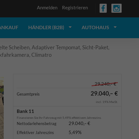
Anmelden
Registrieren
ANKAUF
HÄNDLER (B2B)
AUTOHAUS
lte Scheiben, Adaptiver Tempomat, Sicht-Paket,
ckfahrkamera, Climatro
29.240,– €
29.040,– €
Gesamtpreis
incl. 19% MwSt.
Bank 11
Finanzieren Sie Ihr Fahrzeug mit 5,49% effektivem Jahreszins.
29.040,– €
Nettodarlehensbetrag
5,49%
Effektiver Jahreszins