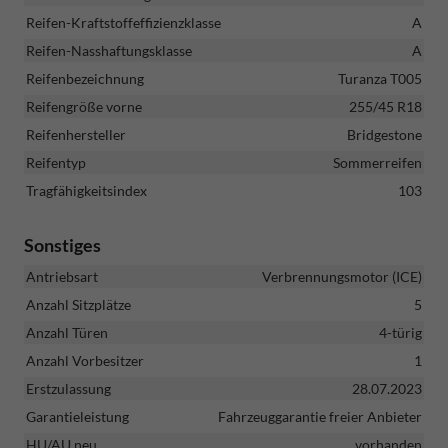
Reifen-Kraftstoffeffizienzklasse
A
Reifen-Nasshaftungsklasse
A
Reifenbezeichnung
Turanza T005
Reifengröße vorne
255/45 R18
Reifenhersteller
Bridgestone
Reifentyp
Sommerreifen
Tragfähigkeitsindex
103
Sonstiges
Antriebsart
Verbrennungsmotor (ICE)
Anzahl Sitzplätze
5
Anzahl Türen
4-türig
Anzahl Vorbesitzer
1
Erstzulassung
28.07.2023
Garantieleistung
Fahrzeuggarantie freier Anbieter
HU/AU neu
vorhanden