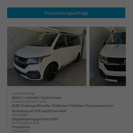
Finanzierungsanfrage
AUSSENFARBE
B4A1
Candyweiß / Dach Schwarz
INNENAUSSTATTUNG
N3R
Sitzbezug Mikrovlies "ArtVelours" Palladium-Titanschwarz (nur in
Verbindung mit ZKP und ZV3 und 4A3)
GETRIEBE
Doppelkupplungsgetriebe (DSG)
ANTRIEBSACHSE
Frontantrieb
ZYLINDER