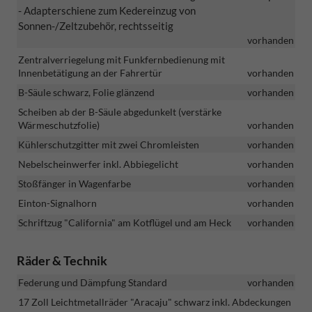
- Adapterschiene zum Kedereinzug von
Sonnen-/Zeltzubehör, rechtsseitig
vorhanden
Zentralverriegelung mit Funkfernbedienung mit
Innenbetätigung an der Fahrertür
vorhanden
B-Säule schwarz, Folie glänzend
vorhanden
Scheiben ab der B-Säule abgedunkelt (verstärke
Wärmeschutzfolie)
vorhanden
Kühlerschutzgitter mit zwei Chromleisten
vorhanden
Nebelscheinwerfer inkl. Abbiegelicht
vorhanden
Stoßfänger in Wagenfarbe
vorhanden
Einton-Signalhorn
vorhanden
Schriftzug "California" am Kotflügel und am Heck
vorhanden
Räder & Technik
Federung und Dämpfung Standard
vorhanden
17 Zoll Leichtmetallräder "Aracaju" schwarz inkl. Abdeckungen