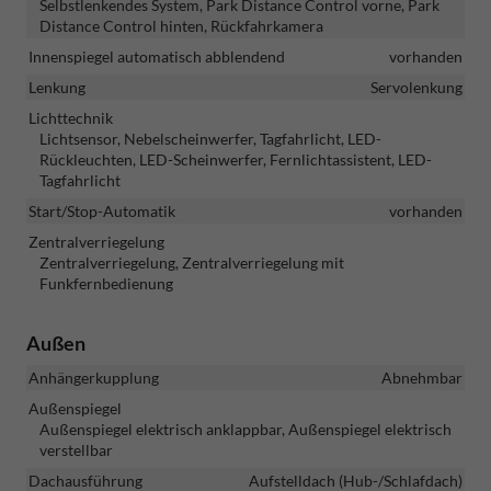
Selbstlenkendes System, Park Distance Control vorne, Park
Distance Control hinten, Rückfahrkamera
Innenspiegel automatisch abblendend
vorhanden
Lenkung
Servolenkung
Lichttechnik
Lichtsensor, Nebelscheinwerfer, Tagfahrlicht, LED-
Rückleuchten, LED-Scheinwerfer, Fernlichtassistent, LED-
Tagfahrlicht
Start/Stop-Automatik
vorhanden
Zentralverriegelung
Zentralverriegelung, Zentralverriegelung mit
Funkfernbedienung
Außen
Anhängerkupplung
Abnehmbar
Außenspiegel
Außenspiegel elektrisch anklappbar, Außenspiegel elektrisch
verstellbar
Dachausführung
Aufstelldach (Hub-/Schlafdach)