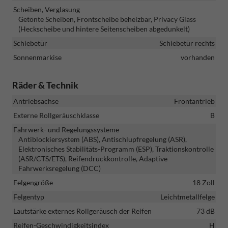
Scheiben, Verglasung
Getönte Scheiben, Frontscheibe beheizbar, Privacy Glass
(Heckscheibe und hintere Seitenscheiben abgedunkelt)
Schiebetür
Schiebetür rechts
Sonnenmarkise
vorhanden
Räder & Technik
Antriebsachse
Frontantrieb
Externe Rollgeräuschklasse
B
Fahrwerk- und Regelungssysteme
Antiblockiersystem (ABS), Antischlupfregelung (ASR),
Elektronisches Stabilitäts-Programm (ESP), Traktionskontrolle
(ASR/CTS/ETS), Reifendruckkontrolle, Adaptive
Fahrwerksregelung (DCC)
Felgengröße
18 Zoll
Felgentyp
Leichtmetallfelge
Lautstärke externes Rollgeräusch der Reifen
73 dB
Reifen-Geschwindigkeitsindex
H