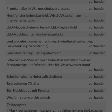
vorhanden
Frontscheibe in Wärmeschutzverglasung
vorhanden
Heckfenster beheizbar inkl. Wisch/Waschanlage mit
Intervallschaltung
vorhanden
LED-Hauptscheinwerfer mit LED-Tagfahrlicht
vorhanden
LED-Rückleuchten dunkel eingefärbt
vorhanden
Lenkung elektromechanisch (geschwindigkeitsabhängig,
Servolenkung, Servotronic)
vorhanden
Leuchtweitenregulierung elektrisch
vorhanden
Scheibenwaschdüsen vorn beheizbar mit Waschwasser-
Standanzeige und Warnleuchte für Waschwasserstand
vorhanden
Scheibenwischer-Intervallschaltung
vorhanden
Tankvolumen 70 Liter
vorhanden
Tür, Heckklappe mit Fenster
vorhanden
Wegfahrsperre elektronisch
vorhanden
Zeltadapter
- Markisenschiene in schwarz mit integriertem Zeltadapter