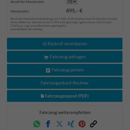
Anzahl der Monatsraten
895,– €
Monatsraten
Bei einem Nettodarlehensbetrag von 5.000,- EUR erhalten zwei Drittel der Kunden
einen effektiven Jahreszins von 5,49% oder günstiger (gebundener Sollzinssatz
5,36% p.a. zzgl. eines Bearbeitungsentgelts).
unverbindliche Berechnung
Rückruf vereinbaren
Fahrzeug anfragen
Fahrzeug parken
Fahrzeugankauf-Rechner
Fahrzeugexposé (PDF)
Fahrzeug weiterempfehlen
Whatsapp
Facebook
Twitter
Xing
Pinterest
Link