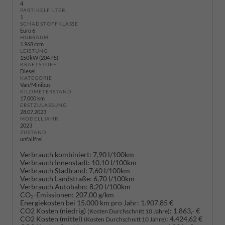
4
PARTIKELFILTER
1
SCHADSTOFFKLASSE
Euro 6
HUBRAUM
1.968 ccm
LEISTUNG
150 kW (204 PS)
KRAFTSTOFF
Diesel
KATEGORIE
Van/Minibus
KILOMETERSTAND
17.000 km
ERSTZULASSUNG
28.07.2023
MODELLJAHR
2023
ZUSTAND
unfallfrei
Verbrauch kombiniert:
7,90 l/100km
Verbrauch Innenstadt:
10,10 l/100km
Verbrauch Stadtrand:
7,60 l/100km
Verbrauch Landstraße:
6,70 l/100km
Verbrauch Autobahn:
8,20 l/100km
CO
-Emissionen:
207,00 g/km
2
Energiekosten bei 15.000 km pro Jahr:
1.907,85 €
CO2 Kosten (niedrig)
:
1.863,- €
(Kosten Durchschnitt 10 Jahre)
CO2 Kosten (mittel)
:
4.424,62 €
(Kosten Durchschnitt 10 Jahre)