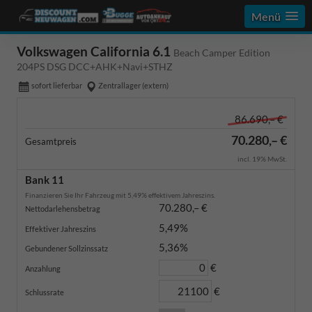
Menü
Volkswagen California 6.1
Beach Camper Edition
204PS DSG DCC+AHK+Navi+STHZ
sofort lieferbar
Zentrallager (extern)
86.690,– €
70.280,– €
Gesamtpreis
incl. 19% MwSt.
Bank 11
Finanzieren Sie Ihr Fahrzeug mit 5,49% effektivem Jahreszins.
70.280,– €
Nettodarlehensbetrag
5,49%
Effektiver Jahreszins
5,36%
Gebundener Sollzinssatz
€
Anzahlung
€
Schlussrate