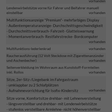
vorhanden
Lendenwirbelstütze vorne für Fahrer und Beifahrer manuell
einstellbar
vorhanden
Multifunktionsanzeige "Premium"
- mehrfarbiges Display
- Außentemperaturanzeige
- Durchschnittsgeschwindigkeit
- Durchschnittsverbrauch
- Fahrzeit
- Glatteiswarnung
- Momentanverbrauch
- Restfahrstrecke
- Bordcomputer
vorhanden
Multifunktions-lederlenkrad
vorhanden
Raucherausführung (12 Volt Steckdose mit Zigarettenanzünder
und Aschenbecher)
vorhanden
Seitenverkleidung im Wohnraum aus Kunststoff-Formteilen
inkl. Rollos
vorhanden
Sitze, 2er-Sitz-/Liegebank im Fahrgastraum
- umklappbar zu 2 Schlafplätzen
vorhanden
- Aufnahmevorrichtung für Isofix-Kindersitz
Sitze vorne, Komfortsitze drehbar
- mit Lehnenverstellung
- längsverstellbar und drehbar
- mit Lendenwirbelstütze
- stufenlos verstellbare Armlehne
- nicht höhenverstellbar