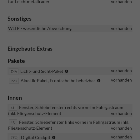
für Leichtmetallräder
vorhanden
Sonstiges
WLTP - wesentliche Abweichung
vorhanden
Eingebaute Extras
Pakete
vorhanden
-
Licht- und Sicht-Paket
Z4A
Sicherheitsinnenspiegel
(Frontscheibe
vorhanden
Akustik-Paket, Frontscheibe beheizbar
P2D
automatisch
aus
abblendend
Dämmglas,
Innen
beheizbar,
- Lichtsensor
Türscheiben
und
Fenster, Schiebefenster rechts vorne im Fahrgastraum
4JJ
im
Regensensor
inkl. Fliegenschutz-Element
vorhanden
Fahrerhaus
- Leaving
+
Fenster, Schiebefenster links vorne im Fahrgastraum inkl.
4FJ
Home
0,1
Fliegenschutz-Element
vorhanden
Funktion
mm,
vorhanden
(nur in
Digital Cockpit
ZEQ
Seitenscheiben
und