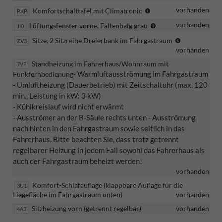
Verbindung
+1,7
vorhanden
manuelle
(nur in
Komfortschalttafel mit Climatronic
PKP
mit Z4A
mm,
Coming
Verbindung
vorhanden
-
Lüftungsfenster vorne, Faltenbalg grau
JI0
Scheiben
und ZIE
Home
mit ZV3
Faltenbalg
ab
oder ZI8)
(nur in
Sitze, 2 Sitzreihe Dreierbank im Fahrgastraum
ZV3
Funktion
und N0P)
der
in Basalt
-
vorhanden
Verbindung
- automatische
- in
B-
Grey
Kombiinstrument
mit N0P,
Standheizung im Fahrerhaus/Wohnraum mit
Fahrlichtschaltung
Titanschwarz
Säule
7VF
-
als
nicht in
- Warmluftausströmung im Fahrgastraum
Funkfernbedienung
abgedunkelt
(automatische
-
Lüftungsfenster/-
hochauflösendes
(verstärkte
Verbindung
- Umluftheizung (Dauerbetrieb) mit Zeitschaltuhr (max. 120
Einschaltung bei
Multifunktions-
öffnungen links,
Wärmeschutzvergla
großes 10,25
mit 4C0)
min., Leistung in kW: 3 kW)
Dämmerung,
Lederlenkrad
rechts und vorne
Schiebefenster
Zoll TFT-
-
- Kühlkreislauf wird nicht erwärmt
Nacht,
- Armaturentafel Kom
(wenn
mit
Farbdisplay
verschiebba
- Ausströmer an der B-Säule rechts unten - Ausströmung
Tunnelfahrten)
(Farbe:
bestellt)
Mückenschutz
- Der Fahrer kann
- Entfall
nach hinten in den Fahrgastraum sowie seitlich in das
Titanschwarz/Titans
nicht
inkl. großer
zwischen
Zweierbank
Fahrerhaus. Bitte beachten Sie, dass trotz getrennt
in
-
Frontöffnung
verschiedenen
und Staubox
akustikglas
regelbarer Heizung in jedem Fall sowohl das Fahrerhaus als
Dekoreinlagen
(diese ohne
Ansichten wählen
sondern
mit
auch der Fahrgastraum beheizt werden!
"Bright
Mückenschutz)
als
und sich in
Liegepolste
vorhanden
Brushed Grey"
abgedunkeltes
Verbindung mit
- wie bei
-
Komfort-Schlafauflage (klappbare Auflage für die
3U1
Normalglas
dem
Multivan mi
Liegefläche im Fahrgastraum unten)
vorhanden
Klimaanlage
-
Navigationssystem
Liegefunkti
Reduzierung
"Air Care
Sitzheizung vorn (getrennt regelbar)
vorhanden
4A3
Discover Media
- 3
des
Climatronic"