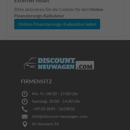
Externer Inhalt
3 Jahre):
fängt die
22/Schuko)
R18
Fahrer durch
-
Bitte aktivieren Sie die Cookies für den
jeweilige
Online-
103H
Übernahme der
Geschwin
Finanzierungs-Kalkulator
LED-
xl
Lenkbewegung
-
Leuchte mit
- Super-
Online-Finanzierungs-Kalkulator laden
beim Einparken
Hupen
erhöhter
rollwiderstandsoptimiert
des Fahrzeuges
&
Helligkeit an
Blinken
zu blinken
-
und macht
Verriegel
auf die
&
Gefahr
Entriegel
aufmerksam.
- Online-
-
Diebstah
Ausparkassistent
FIRMENSITZ
und Onlin
-
Geschwindigkeitsregelanlage
Standheiz
Mo -Fr: 08:00 - 17:00 Uhr
inkl.
Verbindun
Samstag: 10:00 - 14:00 Uhr
Geschwindigkeitsbegrenzer
zugehöri
- Außenspiegel
+49 (0) 3695 - 5633832
Sonderau
elektrisch
info@discount-neuwagen .com
- Digitale
anklappbar, inkl.
Radioemp
Im Vorwerk 33
Anklappfunktion