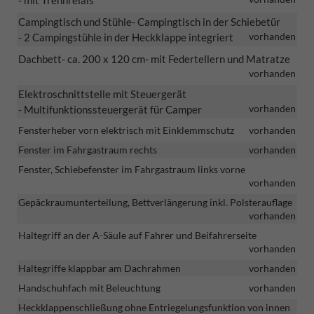
- mit Trennrelais
Campingtisch und Stühle
- Campingtisch in der Schiebetür
vorhanden
- 2 Campingstühle in der Heckklappe integriert
Dachbett
- ca. 200 x 120 cm
- mit Federtellern und Matratze
vorhanden
Elektroschnittstelle mit Steuergerät
vorhanden
- Multifunktionssteuergerät für Camper
Fensterheber vorn elektrisch mit Einklemmschutz
vorhanden
Fenster im Fahrgastraum rechts
vorhanden
Fenster, Schiebefenster im Fahrgastraum links vorne
vorhanden
Gepäckraumunterteilung, Bettverlängerung inkl. Polsterauflage
vorhanden
Haltegriff an der A-Säule auf Fahrer und Beifahrerseite
vorhanden
Haltegriffe klappbar am Dachrahmen
vorhanden
Handschuhfach mit Beleuchtung
vorhanden
Heckklappenschließung ohne Entriegelungsfunktion von innen