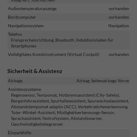
Außentemperaturanzeige
vorhanden
Bordcomputer
vorhanden
Navigationssystem
Navigation
Telefon
Freisprecheinrichtung, Bluetooth, Induktionsladen für
Smartphones
Volldigitales Kombiinstrument (Virtual Cockpit)
vorhanden
Sicherheit & Assistenz
Airbags
Airbag, Seitenairbags Vorne
Assistenzsysteme
Regensensor, Tempomat, Notbremsassistent (City-Safety),
Berganfahrassistent, Spurhalteassistent, Spurwechselassistent,
Abstandstempomat adaptiv (ACC), Verkehrzeichenerkennung,
Toter-Winkel-Assistent, Müdigkeitserkennungs-Sensor,
Sprachassistent, Notrufsystem, Abstandswarner,
Geschwindigkeitsbegrenzer
Einparkhilfe