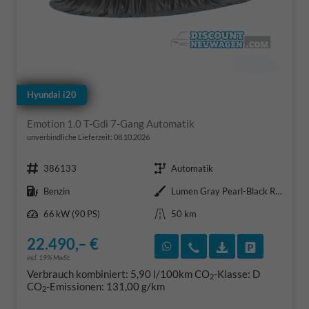
Hyundai i20
Emotion 1.0 T-Gdi 7-Gang Automatik
unverbindliche Lieferzeit:
08.10.2026
Fahrzeugnr.
Getriebe
386133
Automatik
Kraftstoff
Außenfarbe
Benzin
Lumen Gray Pearl-Black Roof
Leistung
Kilometerstand
66 kW (90 PS)
50 km
22.490,– €
Rückruf vereinbaren
Wir rufen Sie an
Fahrzeugexposé
Fahrzeug 
incl. 19% MwSt.
Verbrauch kombiniert:
5,90 l/100km
CO
-Klasse:
D
2
CO
-Emissionen:
131,00 g/km
2