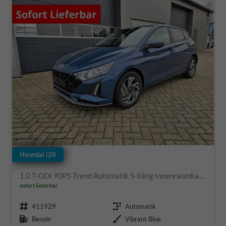
Hyundai i20
1.0 T-GDI 90PS Trend Automatik 5-türig Innenraumkamera 2xKeyless Klimaautomatik Sitzheizung Lenkradheizung Navi Rückf.Kamera PDC Apple CarPlay Android Auto Tempomat Touchscreen 16"LM
sofort lieferbar
Fahrzeugnr.
Getriebe
411929
Automatik
Kraftstoff
Außenfarbe
Benzin
Vibrant Blue