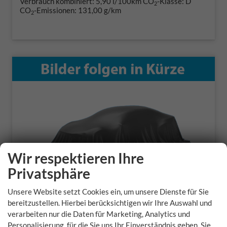
Verbrauch kombiniert:
5,90 l/100km
CO
-Klasse:
D
2
CO
-Emissionen:
131,00 g/km
2
Wir respektieren Ihre
Privatsphäre
Unsere Website setzt Cookies ein, um unsere Dienste für Sie
bereitzustellen. Hierbei berücksichtigen wir Ihre Auswahl und
verarbeiten nur die Daten für Marketing, Analytics und
Hyundai i20
Personalisierung, für die Sie uns Ihr Einverständnis geben. Sie