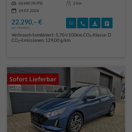
Leistung
Kilometerstand
66 kW (90 PS)
2 km
24.07.2026
22.290,– €
Rückruf vereinbaren
Wir rufen Sie an
Fahrzeugexposé
Fahrzeug 
incl. 19% MwSt.
Verbrauch kombiniert:
5,70 l/100km
CO
-Klasse:
D
2
CO
-Emissionen:
129,00 g/km
2