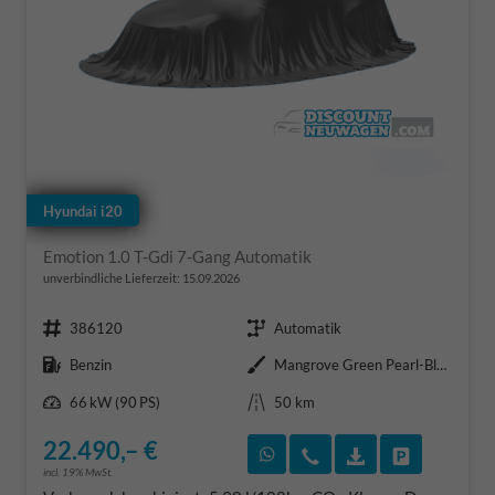
Hyundai i20
Emotion 1.0 T-Gdi 7-Gang Automatik
unverbindliche Lieferzeit:
15.09.2026
Fahrzeugnr.
Getriebe
386120
Automatik
Kraftstoff
Außenfarbe
Benzin
Mangrove Green Pearl-Black Roof
Leistung
Kilometerstand
66 kW (90 PS)
50 km
22.490,– €
Rückruf vereinbaren
Wir rufen Sie an
Fahrzeugexposé
Fahrzeug 
incl. 19% MwSt.