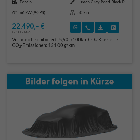
Kraftstoff
Außenfarbe
Benzin
Lumen Gray Pearl-Black Roof
Leistung
Kilometerstand
66 kW (90 PS)
50 km
22.490,– €
Rückruf vereinbaren
Wir rufen Sie an
Fahrzeugexposé
Fahrzeug 
incl. 19% MwSt.
Verbrauch kombiniert:
5,90 l/100km
CO
-Klasse:
D
2
CO
-Emissionen:
131,00 g/km
2