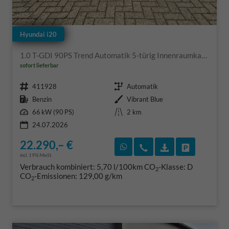
Hyundai i20
1.0 T-GDI 90PS Trend Automatik 5-türig Innenraumkamera 2xKeyless Klimaautomatik Sitzheizung Lenkradheizung Navi Rückf.Kamera PDC Apple CarPlay Android Auto Tempomat Touchscreen 16"LM
sofort lieferbar
Fahrzeugnr.
Getriebe
411928
Automatik
Kraftstoff
Außenfarbe
Benzin
Vibrant Blue
Leistung
Kilometerstand
66 kW (90 PS)
2 km
24.07.2026
22.290,– €
Rückruf vereinbaren
Wir rufen Sie an
Fahrzeugexposé
Fahrzeug 
incl. 19% MwSt.
Verbrauch kombiniert:
5,70 l/100km
CO
-Klasse:
D
2
CO
-Emissionen:
129,00 g/km
2