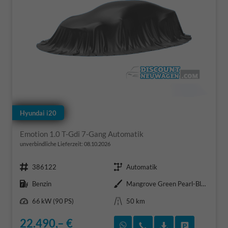
Hyundai i20
Emotion 1.0 T-Gdi 7-Gang Automatik
unverbindliche Lieferzeit:
08.10.2026
Fahrzeugnr.
Getriebe
386122
Automatik
Kraftstoff
Außenfarbe
Benzin
Mangrove Green Pearl-Black Roof
Leistung
Kilometerstand
66 kW (90 PS)
50 km
22.490,– €
Rückruf vereinbaren
Wir rufen Sie an
Fahrzeugexposé
Fahrzeug 