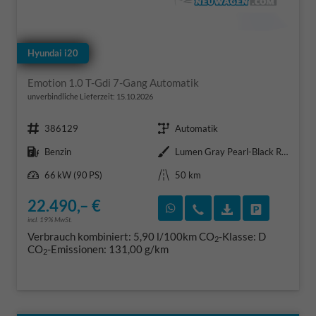
Hyundai i20
Emotion 1.0 T-Gdi 7-Gang Automatik
unverbindliche Lieferzeit:
15.10.2026
Fahrzeugnr.
Getriebe
386129
Automatik
Kraftstoff
Außenfarbe
Benzin
Lumen Gray Pearl-Black Roof
Leistung
Kilometerstand
66 kW (90 PS)
50 km
22.490,– €
Rückruf vereinbaren
Wir rufen Sie an
Fahrzeugexposé
Fahrzeug 
incl. 19% MwSt.
Verbrauch kombiniert:
5,90 l/100km
CO
-Klasse:
D
2
CO
-Emissionen:
131,00 g/km
2