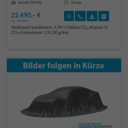
Leistung
Kilometerstand
66 kW (90 PS)
50 km
22.490,– €
Rückruf vereinbaren
Wir rufen Sie an
Fahrzeugexposé
Fahrzeug 
incl. 19% MwSt.
Verbrauch kombiniert:
5,90 l/100km
CO
-Klasse:
D
2
CO
-Emissionen:
131,00 g/km
2