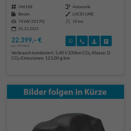
Fahrzeugnr.
Getriebe
346168
Automatik
Kraftstoff
Außenfarbe
Benzin
LUCID LIME
Leistung
Kilometerstand
74 kW (101 PS)
10 km
01.12.2025
22.399,– €
Rückruf vereinbaren
Wir rufen Sie an
Fahrzeugexposé
Fahrzeug 
incl. 19% MwSt.
Verbrauch kombiniert:
5,40 l/100km
CO
-Klasse:
D
2
CO
-Emissionen:
123,00 g/km
2