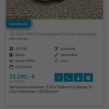
Hyundai i20
1.0 T-GDI 90PS Trend Automatik 5-türig Innenraumkamera 2xKeyless Klimaautomatik Sitzheizung Lenkradheizung Navi Rückf.Kamera PDC Apple CarPlay Android Auto Tempomat Touchscreen 16"LM
sofort lieferbar
Fahrzeugnr.
Getriebe
411930
Automatik
Kraftstoff
Außenfarbe
Benzin
Vibrant Blue
Leistung
Kilometerstand
66 kW (90 PS)
2 km
24.07.2026
22.290,– €
Rückruf vereinbaren
Wir rufen Sie an
Fahrzeugexposé
Fahrzeug 
incl. 19% MwSt.
Verbrauch kombiniert:
5,70 l/100km
CO
-Klasse:
D
2
CO
-Emissionen:
129,00 g/km
2