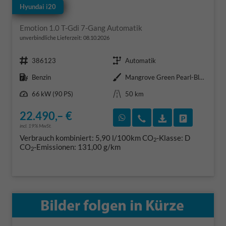
Hyundai i20
Emotion 1.0 T-Gdi 7-Gang Automatik
unverbindliche Lieferzeit:
08.10.2026
Fahrzeugnr.
Getriebe
386123
Automatik
Kraftstoff
Außenfarbe
Benzin
Mangrove Green Pearl-Black Roof
Leistung
Kilometerstand
66 kW (90 PS)
50 km
22.490,– €
Rückruf vereinbaren
Wir rufen Sie an
Fahrzeugexposé
Fahrzeug 
incl. 19% MwSt.
Verbrauch kombiniert:
5,90 l/100km
CO
-Klasse:
D
2
CO
-Emissionen:
131,00 g/km
2