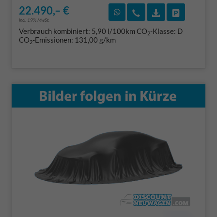
22.490,– €
Rückruf vereinbaren
Wir rufen Sie an
Fahrzeugexposé
Fahrzeug 
incl. 19% MwSt.
Verbrauch kombiniert:
5,90 l/100km
CO
-Klasse:
D
2
CO
-Emissionen:
131,00 g/km
2