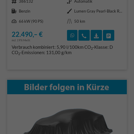
386132
Automatik
Kraftstoff
Außenfarbe
Benzin
Lumen Gray Pearl-Black Roof
Leistung
Kilometerstand
66 kW (90 PS)
50 km
22.490,– €
Rückruf vereinbaren
Wir rufen Sie an
Fahrzeugexposé
Fahrzeug 
incl. 19% MwSt.
Verbrauch kombiniert:
5,90 l/100km
CO
-Klasse:
D
2
CO
-Emissionen:
131,00 g/km
2