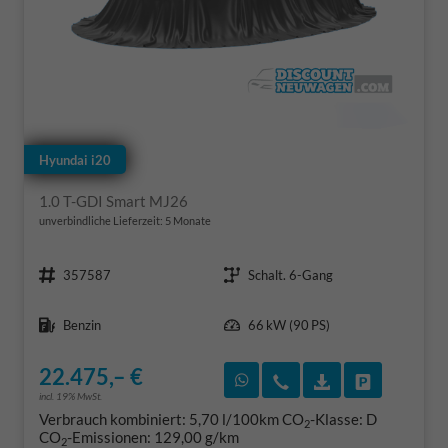
Hyundai i20
1.0 T-GDI Smart MJ26
unverbindliche Lieferzeit:
5 Monate
Fahrzeugnr.
Getriebe
357587
Schalt. 6-Gang
Kraftstoff
Leistung
Benzin
66 kW (90 PS)
22.475,– €
Rückruf vereinbaren
Wir rufen Sie an
Fahrzeugexposé
Fahrzeug 
incl. 19% MwSt.
Verbrauch kombiniert:
5,70 l/100km
CO
-Klasse:
D
2
CO
-Emissionen:
129,00 g/km
2