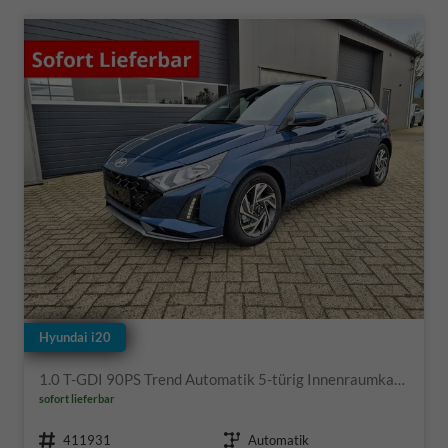
Hyundai i20
1.0 T-GDI 90PS Trend Automatik 5-türig Innenraumkamera 2xKeyless Klimaautomatik Sitzheizung Lenkradheizung Navi Rückf.Kamera PDC Apple CarPlay Android Auto Tempomat Touchscreen 16"LM
sofort lieferbar
Fahrzeugnr.
Getriebe
411931
Automatik