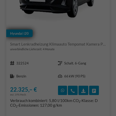
Hyundai i20
Smart Lenkradheizung Klimaauto Tempomat Kamera PDC h SHZ v
unverbindliche Lieferzeit:
4 Monate
Fahrzeugnr.
Getriebe
322524
Schalt. 6-Gang
Kraftstoff
Leistung
Benzin
66 kW (90 PS)
22.325,– €
Rückruf vereinbaren
Wir rufen Sie an
Fahrzeugexposé
Fahrzeug 
incl. 19% MwSt.
Verbrauch kombiniert:
5,80 l/100km
CO
-Klasse:
D
2
CO
-Emissionen:
127,00 g/km
2