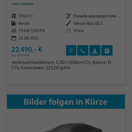
sofort lieferbar
Fahrzeugnr.
Getriebe
310297
Doppelkupplungsgetriebe (DSG)
Kraftstoff
Außenfarbe
Benzin
Vibrant Blue UC3
Leistung
Kilometerstand
73 kW (100 PS)
10 km
26.08.2025
22.490,– €
Rückruf vereinbaren
Wir rufen Sie an
Fahrzeugexposé
Fahrzeug 
incl. 19% MwSt.
Verbrauch kombiniert:
5,30 l/100km
CO
-Klasse:
D
2
CO
-Emissionen:
121,00 g/km
2