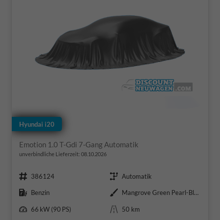
Hyundai i20
Emotion 1.0 T-Gdi 7-Gang Automatik
unverbindliche Lieferzeit:
08.10.2026
Fahrzeugnr.
Getriebe
386124
Automatik
Kraftstoff
Außenfarbe
Benzin
Mangrove Green Pearl-Black Roof
Leistung
Kilometerstand
66 kW (90 PS)
50 km