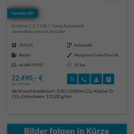
Hyundai i20
Emotion 1.0 T-Gdi 7-Gang Automatik
unverbindliche Lieferzeit:
08.10.2026
Fahrzeugnr.
Getriebe
386125
Automatik
Kraftstoff
Außenfarbe
Benzin
Mangrove Green Pearl-Black Roof
Leistung
Kilometerstand
66 kW (90 PS)
50 km
22.490,– €
Rückruf vereinbaren
Wir rufen Sie an
Fahrzeugexposé
Fahrzeug 
incl. 19% MwSt.
Verbrauch kombiniert:
5,90 l/100km
CO
-Klasse:
D
2
CO
-Emissionen:
131,00 g/km
2