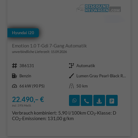
Hyundai i20
Emotion 1.0 T-Gdi 7-Gang Automatik
unverbindliche Lieferzeit:
15.09.2026
Fahrzeugnr.
Getriebe
386131
Automatik
Kraftstoff
Außenfarbe
Benzin
Lumen Gray Pearl-Black Roof
Leistung
Kilometerstand
66 kW (90 PS)
50 km
22.490,– €
Rückruf vereinbaren
Wir rufen Sie an
Fahrzeugexposé
Fahrzeug 
incl. 19% MwSt.
Verbrauch kombiniert:
5,90 l/100km
CO
-Klasse:
D
2
CO
-Emissionen:
131,00 g/km
2