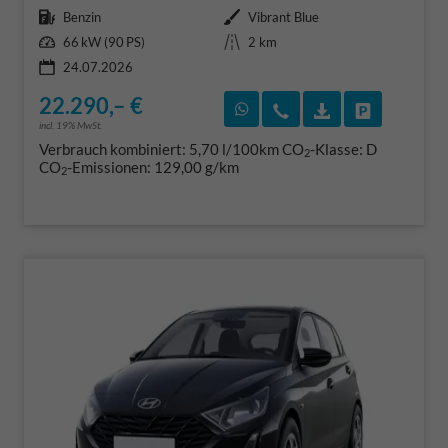
Kraftstoff
Außenfarbe
Benzin
Vibrant Blue
Leistung
Kilometerstand
66 kW (90 PS)
2 km
24.07.2026
22.290,– €
Rückruf vereinbaren
Wir rufen Sie an
Fahrzeugexposé
Fahrzeug 
incl. 19% MwSt.
Verbrauch kombiniert:
5,70 l/100km
CO
-Klasse:
D
2
CO
-Emissionen:
129,00 g/km
2