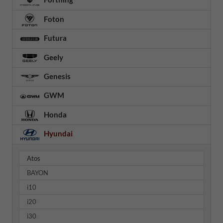
Foton
Futura
Geely
Genesis
GWM
Honda
Hyundai
Atos
BAYON
i10
i20
i30