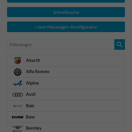
Schnellsuche
» zum Neuwagen-Konfigurator
Fahrzeugnr.
Abarth
Alfa Romeo
Alpine
Audi
Baic
Baw
Bentley