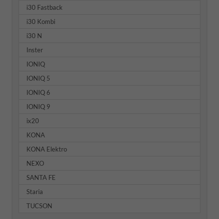
i30 Fastback
i30 Kombi
i30 N
Inster
IONIQ
IONIQ 5
IONIQ 6
IONIQ 9
ix20
KONA
KONA Elektro
NEXO
SANTA FE
Staria
TUCSON