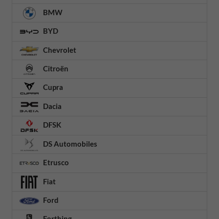
BMW
BYD
Chevrolet
Citroën
Cupra
Dacia
DFSK
DS Automobiles
Etrusco
Fiat
Ford
Forthing