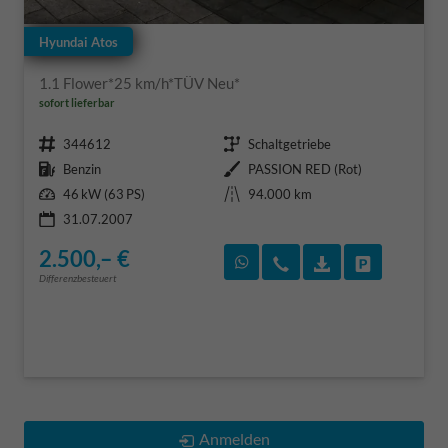
Hyundai Atos
1.1 Flower*25 km/h*TÜV Neu*
sofort lieferbar
Fahrzeugnr.
Getriebe
344612
Schaltgetriebe
Kraftstoff
Außenfarbe
Benzin
PASSION RED (Rot)
Leistung
Kilometerstand
46 kW (63 PS)
94.000 km
31.07.2007
2.500,– €
Rückruf vereinbaren
Wir rufen Sie an
Fahrzeugexposé
Fahrzeug 
Differenzbesteuert
Anmelden