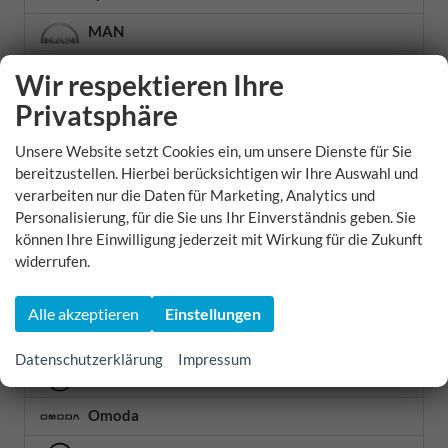
MAN
Maserati
Wir respektieren Ihre
Privatsphäre
Maxus
Mazda
Unsere Website setzt Cookies ein, um unsere Dienste für Sie
bereitzustellen. Hierbei berücksichtigen wir Ihre Auswahl und
Mercedes-Benz
verarbeiten nur die Daten für Marketing, Analytics und
Personalisierung, für die Sie uns Ihr Einverständnis geben. Sie
MG
können Ihre Einwilligung jederzeit mit Wirkung für die Zukunft
widerrufen.
Microlino
MINI
Alle akzeptieren
Einstellungen
Mitsubishi
Datenschutzerklärung
Impressum
Nissan
Omoda