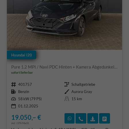
Hyundai i20
Pure 1.2 MPI / Navi PDC Hinten + Kamera Abgedunkelte Scheiben Tempomat Alu 16"
sofort lieferbar
Fahrzeugnr.
Getriebe
401757
Schaltgetriebe
Kraftstoff
Außenfarbe
Benzin
Aurora Gray
Leistung
Kilometerstand
58 kW (79 PS)
15 km
01.12.2025
19.050,– €
Rückruf vereinbaren
Wir rufen Sie an
Fahrzeugexposé
Fahrzeug 
incl. 19% MwSt.