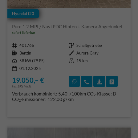
Hyundai i20
Pure 1.2 MPI / Navi PDC Hinten + Kamera Abgedunkelte Scheiben Tempomat Alu 16"
sofort lieferbar
Fahrzeugnr.
Getriebe
401766
Schaltgetriebe
Kraftstoff
Außenfarbe
Benzin
Aurora Gray
Leistung
Kilometerstand
58 kW (79 PS)
15 km
01.12.2025
19.050,– €
Rückruf vereinbaren
Wir rufen Sie an
Fahrzeugexposé
Fahrzeug 
incl. 19% MwSt.
Verbrauch kombiniert:
5,40 l/100km
CO
-Klasse:
D
2
CO
-Emissionen:
122,00 g/km
2