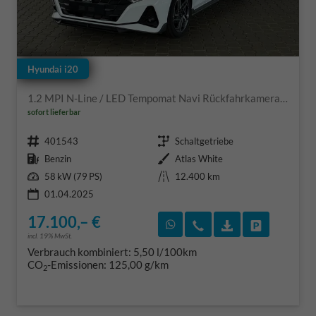
Hyundai i20
1.2 MPI N-Line / LED Tempomat Navi Rückfahrkamera Alu 17"
sofort lieferbar
Fahrzeugnr.
Getriebe
401543
Schaltgetriebe
Kraftstoff
Außenfarbe
Benzin
Atlas White
Leistung
Kilometerstand
58 kW (79 PS)
12.400 km
01.04.2025
17.100,– €
Rückruf vereinbaren
Wir rufen Sie an
Fahrzeugexposé
Fahrzeug 
incl. 19% MwSt.
Verbrauch kombiniert:
5,50 l/100km
CO
-Emissionen:
125,00 g/km
2