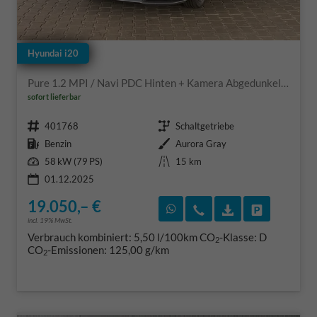
Hyundai i20
Pure 1.2 MPI / Navi PDC Hinten + Kamera Abgedunkelte Scheiben Tempomat Alu 16"
sofort lieferbar
Fahrzeugnr.
Getriebe
401768
Schaltgetriebe
Kraftstoff
Außenfarbe
Benzin
Aurora Gray
Leistung
Kilometerstand
58 kW (79 PS)
15 km
01.12.2025
19.050,– €
Rückruf vereinbaren
Wir rufen Sie an
Fahrzeugexposé
Fahrzeug 
incl. 19% MwSt.
Verbrauch kombiniert:
5,50 l/100km
CO
-Klasse:
D
2
CO
-Emissionen:
125,00 g/km
2