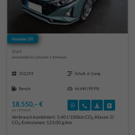
Hyundai i20
Start
unverbindliche Lieferzeit: 5-8 Monate
Fahrzeugnr.
Getriebe
352293
Schalt. 6-Gang
Kraftstoff
Leistung
Benzin
66 kW (90 PS)
18.550,– €
Rückruf vereinbaren
Wir rufen Sie an
Fahrzeugexposé
Fahrzeug 
incl. 19% MwSt.
Verbrauch kombiniert:
5,40 l/100km
CO
-Klasse:
D
2
CO
-Emissionen:
123,00 g/km
2