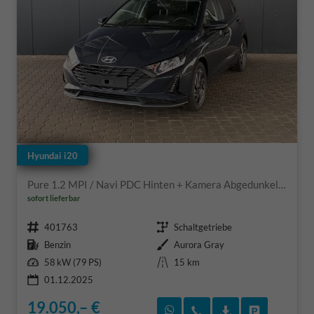
Hyundai i20
Pure 1.2 MPI / Navi PDC Hinten + Kamera Abgedunkelte Scheiben Tempomat Alu 16"
sofort lieferbar
Fahrzeugnr.
Getriebe
401763
Schaltgetriebe
Kraftstoff
Außenfarbe
Benzin
Aurora Gray
Leistung
Kilometerstand
58 kW (79 PS)
15 km
01.12.2025
19.050,– €
Rückruf vereinbaren
Wir rufen Sie an
Fahrzeugexposé
Fahrzeug 