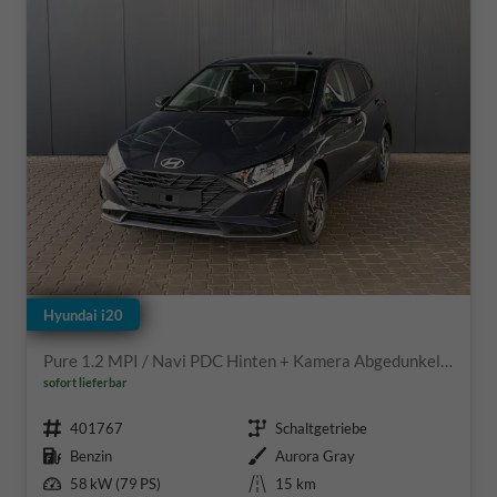
Hyundai i20
Pure 1.2 MPI / Navi PDC Hinten + Kamera Abgedunkelte Scheiben Tempomat Alu 16"
sofort lieferbar
Fahrzeugnr.
Getriebe
401767
Schaltgetriebe
Kraftstoff
Außenfarbe
Benzin
Aurora Gray
Leistung
Kilometerstand
58 kW (79 PS)
15 km