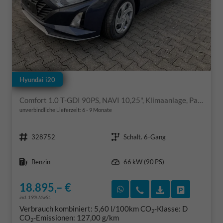
Hyundai i20
Comfort 1.0 T-GDI 90PS, NAVI 10,25", Klimaanlage, Parksensoren hinten, Rückfahrkamera, Tempomat, Lederlenkrad, Reserverad, Alarm, Armlehne, ZV mit Fernbedienung, Fernlichtassistent, 4x elektr. Fensterheber
unverbindliche Lieferzeit: 6 - 9 Monate
Fahrzeugnr.
Getriebe
328752
Schalt. 6-Gang
Kraftstoff
Leistung
Benzin
66 kW (90 PS)
18.895,– €
Rückruf vereinbaren
Wir rufen Sie an
Fahrzeugexposé
Fahrzeug 
incl. 19% MwSt.
Verbrauch kombiniert:
5,60 l/100km
CO
-Klasse:
D
2
CO
-Emissionen:
127,00 g/km
2