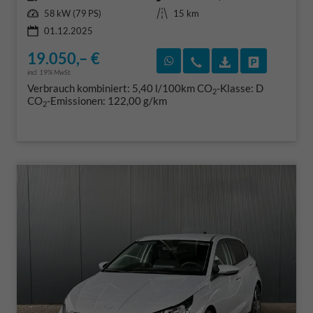
Leistung
Kilometerstand
58 kW (79 PS)
15 km
01.12.2025
19.050,– €
Rückruf vereinbaren
Wir rufen Sie an
Fahrzeugexposé
Fahrzeug 
incl. 19% MwSt.
Verbrauch kombiniert:
5,40 l/100km
CO
-Klasse:
D
2
CO
-Emissionen:
122,00 g/km
2