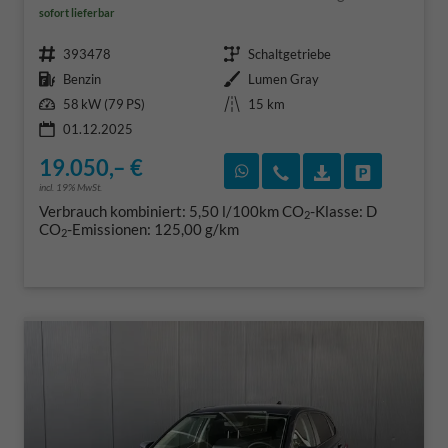
sofort lieferbar
Fahrzeugnr.
Getriebe
393478
Schaltgetriebe
Kraftstoff
Außenfarbe
Benzin
Lumen Gray
Leistung
Kilometerstand
58 kW (79 PS)
15 km
01.12.2025
19.050,– €
Rückruf vereinbaren
Wir rufen Sie an
Fahrzeugexposé
Fahrzeug 
incl. 19% MwSt.
Verbrauch kombiniert:
5,50 l/100km
CO
-Klasse:
D
2
CO
-Emissionen:
125,00 g/km
2