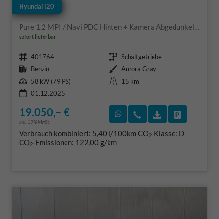
Hyundai i20
Pure 1.2 MPI / Navi PDC Hinten + Kamera Abgedunkelte Scheiben Tempomat Alu 16"
sofort lieferbar
Fahrzeugnr.
Getriebe
401764
Schaltgetriebe
Kraftstoff
Außenfarbe
Benzin
Aurora Gray
Leistung
Kilometerstand
58 kW (79 PS)
15 km
01.12.2025
19.050,– €
Rückruf vereinbaren
Wir rufen Sie an
Fahrzeugexposé
Fahrzeug 
incl. 19% MwSt.
Verbrauch kombiniert:
5,40 l/100km
CO
-Klasse:
D
2
CO
-Emissionen:
122,00 g/km
2