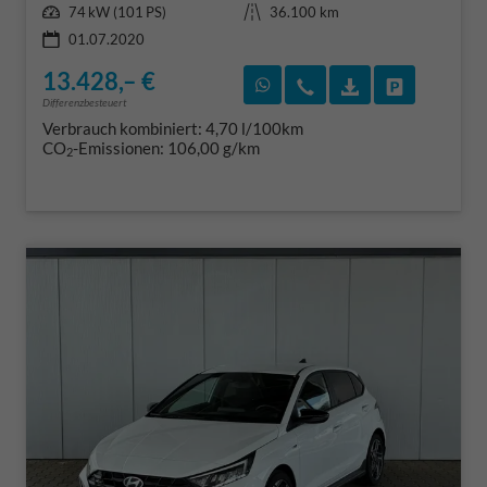
Leistung
Kilometerstand
74 kW (101 PS)
36.100 km
01.07.2020
13.428,– €
Rückruf vereinbaren
Wir rufen Sie an
Fahrzeugexposé
Fahrzeug 
Differenzbesteuert
Verbrauch kombiniert:
4,70 l/100km
CO
-Emissionen:
106,00 g/km
2