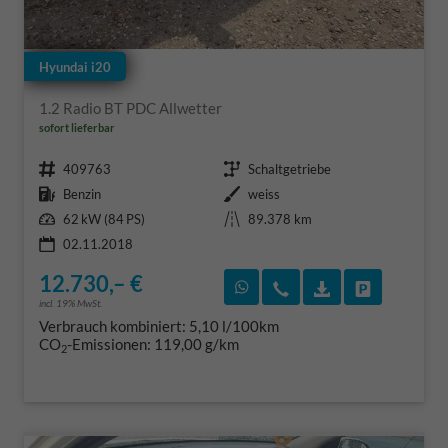
Hyundai i20
1.2 Radio BT PDC Allwetter
sofort lieferbar
Fahrzeugnr.
Getriebe
409763
Schaltgetriebe
Kraftstoff
Außenfarbe
Benzin
weiss
Leistung
Kilometerstand
62 kW (84 PS)
89.378 km
02.11.2018
12.730,– €
Rückruf vereinbaren
Wir rufen Sie an
Fahrzeugexposé
Fahrzeug 
incl. 19% MwSt.
Verbrauch kombiniert:
5,10 l/100km
CO
-Emissionen:
119,00 g/km
2