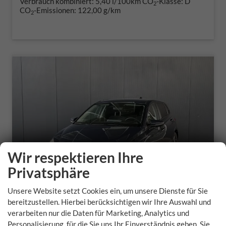
Verbrauch kombiniert:
5,40 l/100km
CO
-Klasse:
D
2
CO
-Emissionen:
122,00 g/km
2
Wir respektieren Ihre
Privatsphäre
Unsere Website setzt Cookies ein, um unsere Dienste für Sie
bereitzustellen. Hierbei berücksichtigen wir Ihre Auswahl und
verarbeiten nur die Daten für Marketing, Analytics und
Hyundai i20
Personalisierung, für die Sie uns Ihr Einverständnis geben. Sie