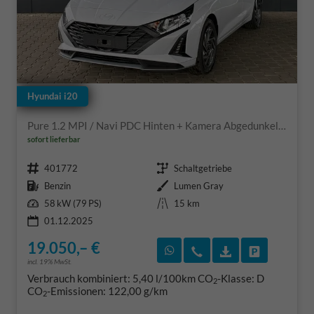
Hyundai i20
Pure 1.2 MPI / Navi PDC Hinten + Kamera Abgedunkelte Scheiben Tempomat Alu 16"
sofort lieferbar
Fahrzeugnr.
Getriebe
401772
Schaltgetriebe
Kraftstoff
Außenfarbe
Benzin
Lumen Gray
Leistung
Kilometerstand
58 kW (79 PS)
15 km
01.12.2025
19.050,– €
Rückruf vereinbaren
Wir rufen Sie an
Fahrzeugexposé
Fahrzeug 
incl. 19% MwSt.
Verbrauch kombiniert:
5,40 l/100km
CO
-Klasse:
D
2
CO
-Emissionen:
122,00 g/km
2