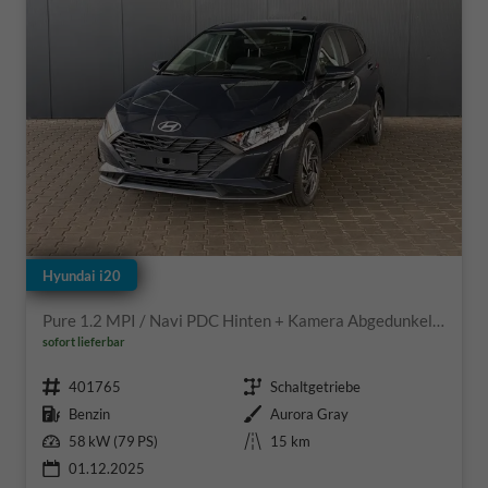
Hyundai i20
Pure 1.2 MPI / Navi PDC Hinten + Kamera Abgedunkelte Scheiben Tempomat Alu 16"
sofort lieferbar
Fahrzeugnr.
Getriebe
401765
Schaltgetriebe
Kraftstoff
Außenfarbe
Benzin
Aurora Gray
Leistung
Kilometerstand
58 kW (79 PS)
15 km
01.12.2025