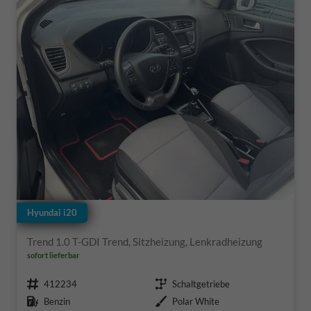
Hyundai i20
Trend 1.0 T-GDI Trend, Sitzheizung, Lenkradheizung
sofort lieferbar
Fahrzeugnr.
Getriebe
412234
Schaltgetriebe
Kraftstoff
Außenfarbe
Benzin
Polar White