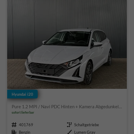
Hyundai i20
Pure 1.2 MPI / Navi PDC Hinten + Kamera Abgedunkelte Scheiben Tempomat Alu 16"
sofort lieferbar
Fahrzeugnr.
Getriebe
401769
Schaltgetriebe
Kraftstoff
Außenfarbe
Benzin
Lumen Gray