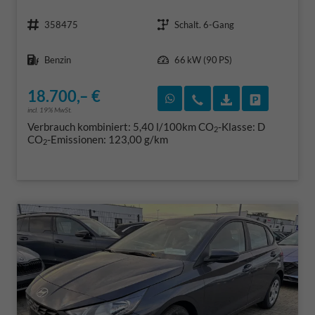
Fahrzeugnr.
Getriebe
358475
Schalt. 6-Gang
Kraftstoff
Leistung
Benzin
66 kW (90 PS)
18.700,– €
Rückruf vereinbaren
Wir rufen Sie an
Fahrzeugexposé
Fahrzeug 
incl. 19% MwSt.
Verbrauch kombiniert:
5,40 l/100km
CO
-Klasse:
D
2
CO
-Emissionen:
123,00 g/km
2