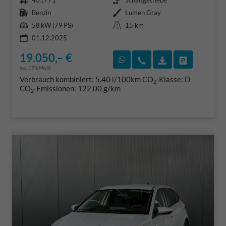
401771
Schaltgetriebe
Kraftstoff
Außenfarbe
Benzin
Lumen Gray
Leistung
Kilometerstand
58 kW (79 PS)
15 km
01.12.2025
19.050,– €
Rückruf vereinbaren
Wir rufen Sie an
Fahrzeugexposé
Fahrzeug 
incl. 19% MwSt.
Verbrauch kombiniert:
5,40 l/100km
CO
-Klasse:
D
2
CO
-Emissionen:
122,00 g/km
2