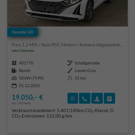
Hyundai i20
Pure 1.2 MPI / Navi PDC Hinten + Kamera Abgedunkelte Scheiben Tempomat Alu 16"
sofort lieferbar
Fahrzeugnr.
Getriebe
401770
Schaltgetriebe
Kraftstoff
Außenfarbe
Benzin
Lumen Gray
Leistung
Kilometerstand
58 kW (79 PS)
15 km
01.12.2025
19.050,– €
Rückruf vereinbaren
Wir rufen Sie an
Fahrzeugexposé
Fahrzeug 
incl. 19% MwSt.
Verbrauch kombiniert:
5,40 l/100km
CO
-Klasse:
D
2
CO
-Emissionen:
122,00 g/km
2