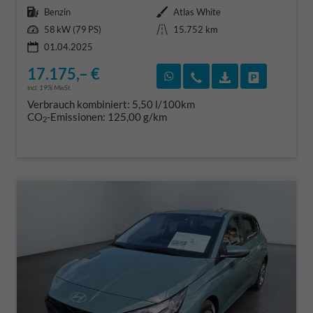
Kraftstoff
Außenfarbe
Benzin
Atlas White
Leistung
Kilometerstand
58 kW (79 PS)
15.752 km
01.04.2025
17.175,– €
Rückruf vereinbaren
Wir rufen Sie an
Fahrzeugexposé
Fahrzeug 
incl. 19% MwSt.
Verbrauch kombiniert:
5,50 l/100km
CO
-Emissionen:
125,00 g/km
2