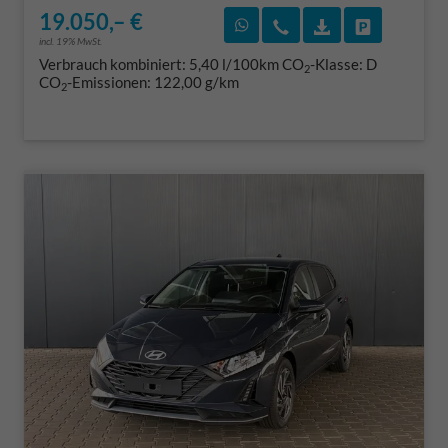
19.050,– €
Rückruf vereinbaren
Wir rufen Sie an
Fahrzeugexposé
Fahrzeug 
incl. 19% MwSt.
Verbrauch kombiniert:
5,40 l/100km
CO
-Klasse:
D
2
CO
-Emissionen:
122,00 g/km
2