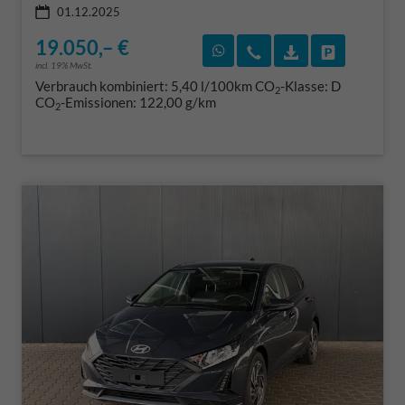
01.12.2025
19.050,– €
Rückruf vereinbaren
Wir rufen Sie an
Fahrzeugexposé
Fahrzeug 
incl. 19% MwSt.
Verbrauch kombiniert:
5,40 l/100km
CO
-Klasse:
D
2
CO
-Emissionen:
122,00 g/km
2