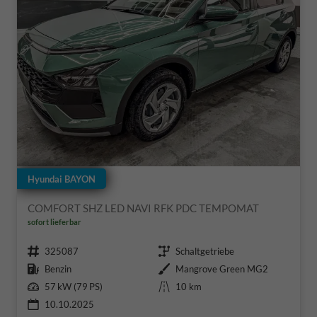
Hyundai BAYON
COMFORT SHZ LED NAVI RFK PDC TEMPOMAT
sofort lieferbar
Fahrzeugnr.
Getriebe
325087
Schaltgetriebe
Kraftstoff
Außenfarbe
Benzin
Mangrove Green MG2
Leistung
Kilometerstand
57 kW (79 PS)
10 km
10.10.2025