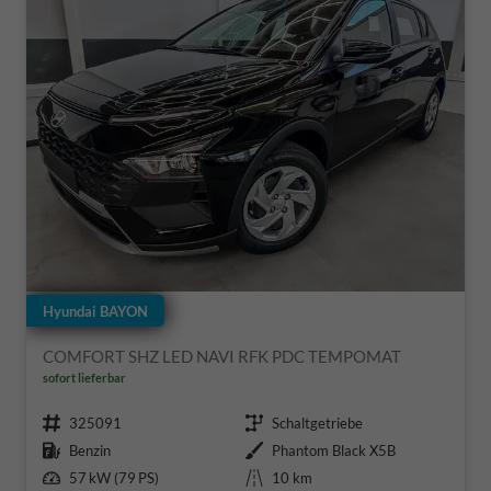
Hyundai BAYON
COMFORT SHZ LED NAVI RFK PDC TEMPOMAT
sofort lieferbar
Fahrzeugnr.
Getriebe
325091
Schaltgetriebe
Kraftstoff
Außenfarbe
Benzin
Phantom Black X5B
Leistung
Kilometerstand
57 kW (79 PS)
10 km