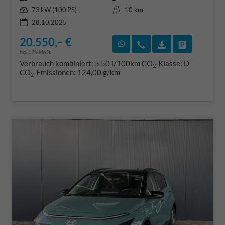
Leistung
Kilometerstand
73 kW (100 PS)
10 km
28.10.2025
20.550,– €
Rückruf vereinbaren
Wir rufen Sie an
Fahrzeugexposé
Fahrzeug 
incl. 19% MwSt.
Verbrauch kombiniert:
5,50 l/100km
CO
-Klasse:
D
2
CO
-Emissionen:
124,00 g/km
2