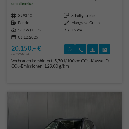
sofort lieferbar
Fahrzeugnr.
Getriebe
399343
Schaltgetriebe
Kraftstoff
Außenfarbe
Benzin
Mangrove Green
Leistung
Kilometerstand
58 kW (79 PS)
15 km
01.12.2025
20.150,– €
Rückruf vereinbaren
Wir rufen Sie an
Fahrzeugexposé
Fahrzeug 
incl. 19% MwSt.
Verbrauch kombiniert:
5,70 l/100km
CO
-Klasse:
D
2
CO
-Emissionen:
129,00 g/km
2