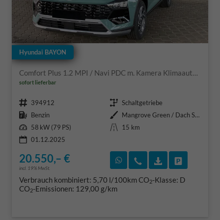
Hyundai BAYON
Comfort Plus 1.2 MPI / Navi PDC m. Kamera Klimaautom./ LED Sitz & Lenkr.Heiz/ Alu16
sofort lieferbar
Fahrzeugnr.
Getriebe
394912
Schaltgetriebe
Kraftstoff
Außenfarbe
Benzin
Mangrove Green / Dach Schwarz
Leistung
Kilometerstand
58 kW (79 PS)
15 km
01.12.2025
20.550,– €
Rückruf vereinbaren
Wir rufen Sie an
Fahrzeugexposé
Fahrzeug 
incl. 19% MwSt.
Verbrauch kombiniert:
5,70 l/100km
CO
-Klasse:
D
2
CO
-Emissionen:
129,00 g/km
2