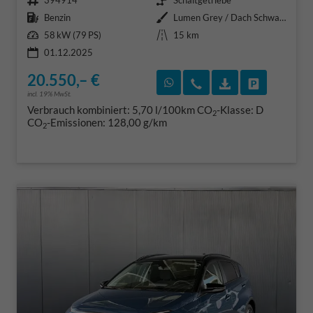
394914
Schaltgetriebe
Kraftstoff
Außenfarbe
Benzin
Lumen Grey / Dach Schwarz
Leistung
Kilometerstand
58 kW (79 PS)
15 km
01.12.2025
20.550,– €
Rückruf vereinbaren
Wir rufen Sie an
Fahrzeugexposé
Fahrzeug 
incl. 19% MwSt.
Verbrauch kombiniert:
5,70 l/100km
CO
-Klasse:
D
2
CO
-Emissionen:
128,00 g/km
2