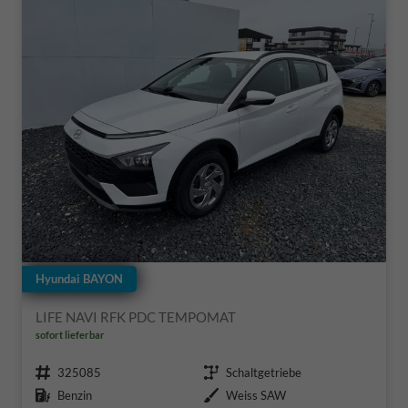
Hyundai BAYON
LIFE NAVI RFK PDC TEMPOMAT
sofort lieferbar
Fahrzeugnr.
Getriebe
325085
Schaltgetriebe
Kraftstoff
Außenfarbe
Benzin
Weiss SAW