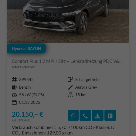
Hyundai BAYON
Comfort Plus 1.2 MPI / Sitz + Lenkradheizung PDC V&H Kamera LED Tempomat Keyless Alu 16"
sofort lieferbar
Fahrzeugnr.
Getriebe
399342
Schaltgetriebe
Kraftstoff
Außenfarbe
Benzin
Aurora Grey
Leistung
Kilometerstand
58 kW (79 PS)
15 km
01.12.2025
20.150,– €
Rückruf vereinbaren
Wir rufen Sie an
Fahrzeugexposé
Fahrzeug 
incl. 19% MwSt.
Verbrauch kombiniert:
5,70 l/100km
CO
-Klasse:
D
2
CO
-Emissionen:
129,00 g/km
2