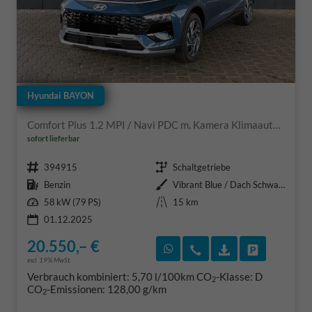
Hyundai BAYON
Comfort Plus 1.2 MPI / Navi PDC m. Kamera Klimaautom./ LED Sitz & Lenkr.Heiz/ Alu16
sofort lieferbar
Fahrzeugnr.
Getriebe
394915
Schaltgetriebe
Kraftstoff
Außenfarbe
Benzin
Vibrant Blue / Dach Schwarz
Leistung
Kilometerstand
58 kW (79 PS)
15 km
01.12.2025
20.550,– €
Rückruf vereinbaren
Wir rufen Sie an
Fahrzeugexposé
Fahrzeug 
incl. 19% MwSt.
Verbrauch kombiniert:
5,70 l/100km
CO
-Klasse:
D
2
CO
-Emissionen:
128,00 g/km
2