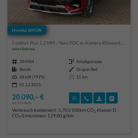
Hyundai BAYON
Comfort Plus 1.2 MPI / Navi PDC m. Kamera Klimaautom./ LED Sitz & Lenkr.Heiz/ Alu16
sofort lieferbar
Fahrzeugnr.
Getriebe
394904
Schaltgetriebe
Kraftstoff
Außenfarbe
Benzin
Dragon Red
Leistung
Kilometerstand
58 kW (79 PS)
15 km
01.12.2025
20.090,– €
Rückruf vereinbaren
Wir rufen Sie an
Fahrzeugexposé
Fahrzeug 
incl. 19% MwSt.
Verbrauch kombiniert:
5,70 l/100km
CO
-Klasse:
D
2
CO
-Emissionen:
129,00 g/km
2