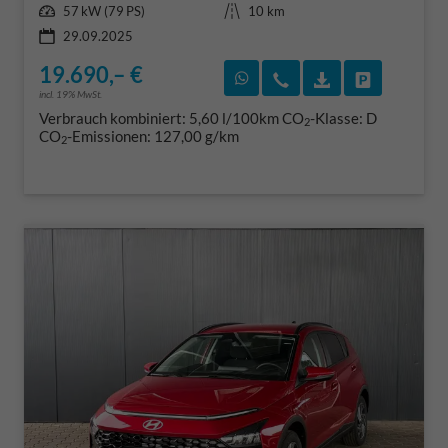
Leistung
Kilometerstand
57 kW (79 PS)
10 km
29.09.2025
19.690,– €
Rückruf vereinbaren
Wir rufen Sie an
Fahrzeugexposé
Fahrzeug 
incl. 19% MwSt.
Verbrauch kombiniert:
5,60 l/100km
CO
-Klasse:
D
2
CO
-Emissionen:
127,00 g/km
2