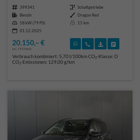
Fahrzeugnr.
Getriebe
399341
Schaltgetriebe
Kraftstoff
Außenfarbe
Benzin
Dragon Red
Leistung
Kilometerstand
58 kW (79 PS)
15 km
01.12.2025
20.150,– €
Rückruf vereinbaren
Wir rufen Sie an
Fahrzeugexposé
Fahrzeug 
incl. 19% MwSt.
Verbrauch kombiniert:
5,70 l/100km
CO
-Klasse:
D
2
CO
-Emissionen:
129,00 g/km
2