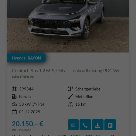
Hyundai BAYON
Comfort Plus 1.2 MPI / Sitz + Lenkradheizung PDC V&H Kamera LED Tempomat Keyless Alu 16"
sofort lieferbar
Fahrzeugnr.
Getriebe
399344
Schaltgetriebe
Kraftstoff
Außenfarbe
Benzin
Meta Blue
Leistung
Kilometerstand
58 kW (79 PS)
15 km
01.12.2025
20.150,– €
Rückruf vereinbaren
Wir rufen Sie an
Fahrzeugexposé
Fahrzeug 
incl. 19% MwSt.