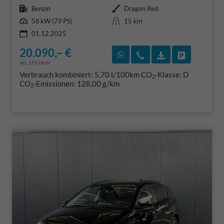
Kraftstoff
Außenfarbe
Benzin
Dragon Red
Leistung
Kilometerstand
58 kW (79 PS)
15 km
01.12.2025
20.090,– €
Rückruf vereinbaren
Wir rufen Sie an
Fahrzeugexposé
Fahrzeug 
incl. 19% MwSt.
Verbrauch kombiniert:
5,70 l/100km
CO
-Klasse:
D
2
CO
-Emissionen:
128,00 g/km
2