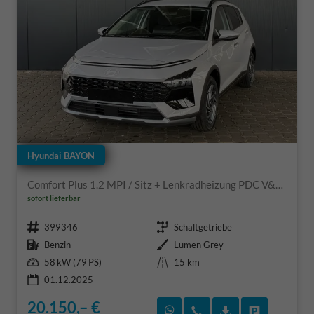
Hyundai BAYON
Comfort Plus 1.2 MPI / Sitz + Lenkradheizung PDC V&H Kamera LED Tempomat Keyless Alu 16"
sofort lieferbar
Fahrzeugnr.
Getriebe
399346
Schaltgetriebe
Kraftstoff
Außenfarbe
Benzin
Lumen Grey
Leistung
Kilometerstand
58 kW (79 PS)
15 km
01.12.2025
20.150,– €
Rückruf vereinbaren
Wir rufen Sie an
Fahrzeugexposé
Fahrzeug 