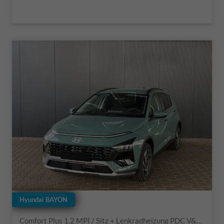
Hyundai BAYON
Comfort Plus 1.2 MPI / Sitz + Lenkradheizung PDC V&H Kamera LED Tempomat Keyless Alu 16"