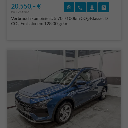
20.550,– €
Rückruf vereinbaren
Wir rufen Sie an
Fahrzeugexposé
Fahrzeug 
incl. 19% MwSt.
Verbrauch kombiniert:
5,70 l/100km
CO
-Klasse:
D
2
CO
-Emissionen:
128,00 g/km
2