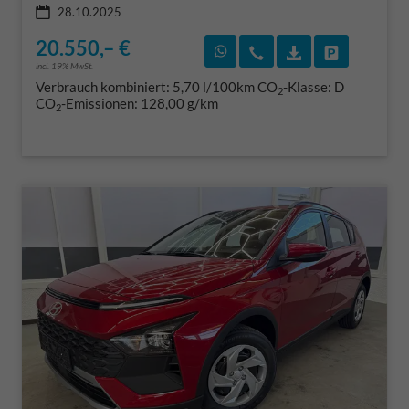
28.10.2025
20.550,– €
Rückruf vereinbaren
Wir rufen Sie an
Fahrzeugexposé
Fahrzeug 
incl. 19% MwSt.
Verbrauch kombiniert:
5,70 l/100km
CO
-Klasse:
D
2
CO
-Emissionen:
128,00 g/km
2