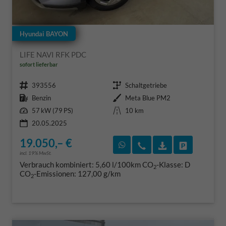
Hyundai BAYON
LIFE NAVI RFK PDC
sofort lieferbar
Fahrzeugnr.
Getriebe
393556
Schaltgetriebe
Kraftstoff
Außenfarbe
Benzin
Meta Blue PM2
Leistung
Kilometerstand
57 kW (79 PS)
10 km
20.05.2025
19.050,– €
Rückruf vereinbaren
Wir rufen Sie an
Fahrzeugexposé
Fahrzeug 
incl. 19% MwSt.
Verbrauch kombiniert:
5,60 l/100km
CO
-Klasse:
D
2
CO
-Emissionen:
127,00 g/km
2