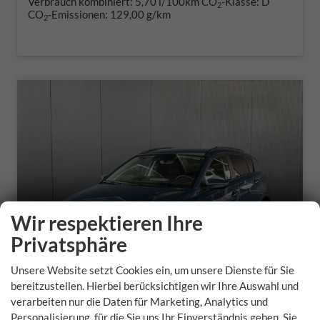
Verbrauch kombiniert:
5,70 l/100km
CO
-Klasse:
D
2
CO
-Emissionen:
129,00 g/km
2
Wir respektieren Ihre
Privatsphäre
Unsere Website setzt Cookies ein, um unsere Dienste für Sie
bereitzustellen. Hierbei berücksichtigen wir Ihre Auswahl und
verarbeiten nur die Daten für Marketing, Analytics und
Hyundai BAYON
Personalisierung, für die Sie uns Ihr Einverständnis geben. Sie