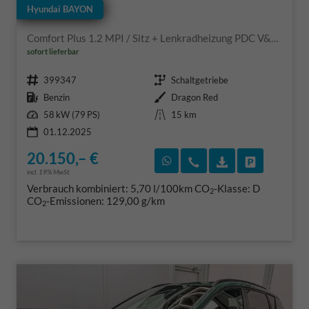
Hyundai BAYON
Comfort Plus 1.2 MPI / Sitz + Lenkradheizung PDC V&H Kamera LED Tempomat Keyless Alu 16"
sofort lieferbar
Fahrzeugnr.
Getriebe
399347
Schaltgetriebe
Kraftstoff
Außenfarbe
Benzin
Dragon Red
Leistung
Kilometerstand
58 kW (79 PS)
15 km
01.12.2025
20.150,– €
Rückruf vereinbaren
Wir rufen Sie an
Fahrzeugexposé
Fahrzeug 
incl. 19% MwSt.
Verbrauch kombiniert:
5,70 l/100km
CO
-Klasse:
D
2
CO
-Emissionen:
129,00 g/km
2