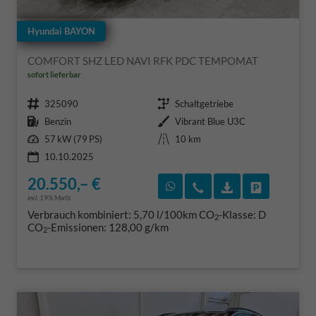
Hyundai BAYON
COMFORT SHZ LED NAVI RFK PDC TEMPOMAT
sofort lieferbar
Fahrzeugnr.
Getriebe
325090
Schaltgetriebe
Kraftstoff
Außenfarbe
Benzin
Vibrant Blue U3C
Leistung
Kilometerstand
57 kW (79 PS)
10 km
10.10.2025
20.550,– €
Rückruf vereinbaren
Wir rufen Sie an
Fahrzeugexposé
Fahrzeug 
incl. 19% MwSt.
Verbrauch kombiniert:
5,70 l/100km
CO
-Klasse:
D
2
CO
-Emissionen:
128,00 g/km
2