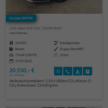
Hyundai BAYON
LIFE NAVI RFK PDC TEMPOMAT
sofort lieferbar
Fahrzeugnr.
Getriebe
325093
Schaltgetriebe
Kraftstoff
Außenfarbe
Benzin
Dragon Red WR7
Leistung
Kilometerstand
73 kW (100 PS)
10 km
19.09.2025
20.550,– €
Rückruf vereinbaren
Wir rufen Sie an
Fahrzeugexposé
Fahrzeug 
incl. 19% MwSt.
Verbrauch kombiniert:
5,50 l/100km
CO
-Klasse:
D
2
CO
-Emissionen:
124,00 g/km
2