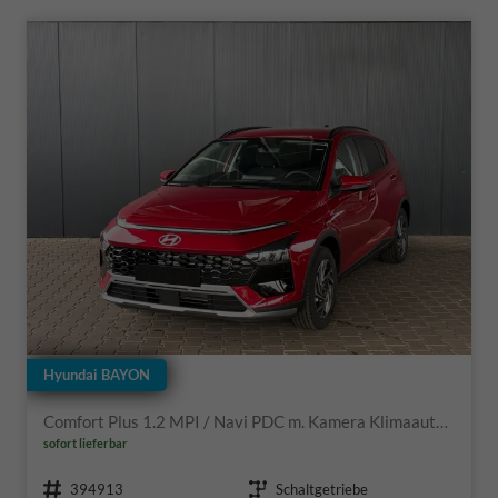
Hyundai BAYON
Comfort Plus 1.2 MPI / Navi PDC m. Kamera Klimaautom./ LED Sitz & Lenkr.Heiz/ Alu16
sofort lieferbar
Fahrzeugnr.
Getriebe
394913
Schaltgetriebe