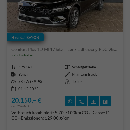
Hyundai BAYON
Comfort Plus 1.2 MPI / Sitz + Lenkradheizung PDC V&H Kamera LED Tempomat Keyless Alu 16"
sofort lieferbar
Fahrzeugnr.
Getriebe
399340
Schaltgetriebe
Kraftstoff
Außenfarbe
Benzin
Phantom Black
Leistung
Kilometerstand
58 kW (79 PS)
15 km
01.12.2025
20.150,– €
Rückruf vereinbaren
Wir rufen Sie an
Fahrzeugexposé
Fahrzeug 
incl. 19% MwSt.
Verbrauch kombiniert:
5,70 l/100km
CO
-Klasse:
D
2
CO
-Emissionen:
129,00 g/km
2