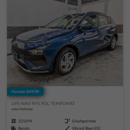
Hyundai BAYON
LIFE NAVI RFK PDC TEMPOMAT
sofort lieferbar
Fahrzeugnr.
Getriebe
325094
Schaltgetriebe
Kraftstoff
Außenfarbe
Benzin
Vibrant Blue U3C