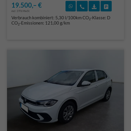
19.500,– €
Rückruf vereinbaren
Wir rufen Sie an
Fahrzeugexposé
Fahrzeug 
incl. 19% MwSt.
Verbrauch kombiniert:
5,30 l/100km
CO
-Klasse:
D
2
CO
-Emissionen:
121,00 g/km
2