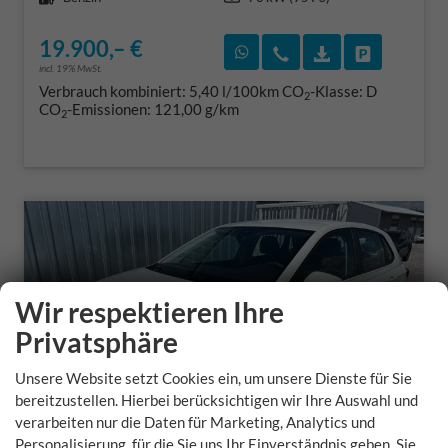
19.900,– €
Rückruf vereinbaren
Wir rufen Sie an
Fahrzeugexposé
Fahrzeug 
incl. 19% MwSt.
Verbrauch kombiniert:
5,40 l/100km
CO
-Klasse:
D
2
CO
-Emissionen:
121,00 g/km
2
Wir respektieren Ihre
Privatsphäre
Unsere Website setzt Cookies ein, um unsere Dienste für Sie
bereitzustellen. Hierbei berücksichtigen wir Ihre Auswahl und
verarbeiten nur die Daten für Marketing, Analytics und
Personalisierung, für die Sie uns Ihr Einverständnis geben. Sie