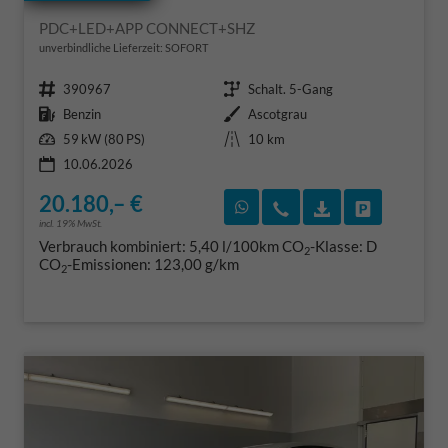
PDC+LED+APP CONNECT+SHZ
unverbindliche Lieferzeit: SOFORT
Fahrzeugnr.
Getriebe
390967
Schalt. 5-Gang
Kraftstoff
Außenfarbe
Benzin
Ascotgrau
Leistung
Kilometerstand
59 kW (80 PS)
10 km
10.06.2026
20.180,– €
Rückruf vereinbaren
Wir rufen Sie an
Fahrzeugexposé
Fahrzeug 
incl. 19% MwSt.
Verbrauch kombiniert:
5,40 l/100km
CO
-Klasse:
D
2
CO
-Emissionen:
123,00 g/km
2