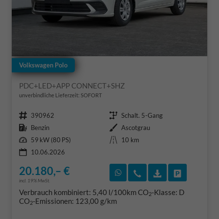
Volkswagen Polo
PDC+LED+APP CONNECT+SHZ
unverbindliche Lieferzeit: SOFORT
Fahrzeugnr.
Getriebe
390962
Schalt. 5-Gang
Kraftstoff
Außenfarbe
Benzin
Ascotgrau
Leistung
Kilometerstand
59 kW (80 PS)
10 km
10.06.2026
20.180,– €
Rückruf vereinbaren
Wir rufen Sie an
Fahrzeugexposé
Fahrzeug 
incl. 19% MwSt.
Verbrauch kombiniert:
5,40 l/100km
CO
-Klasse:
D
2
CO
-Emissionen:
123,00 g/km
2