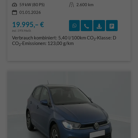
Leistung
Kilometerstand
59 kW (80 PS)
2.600 km
01.01.2026
19.995,– €
Rückruf vereinbaren
Wir rufen Sie an
Fahrzeugexposé
Fahrzeug 
incl. 19% MwSt.
Verbrauch kombiniert:
5,40 l/100km
CO
-Klasse:
D
2
CO
-Emissionen:
123,00 g/km
2