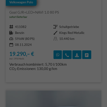
Volkswagen Polo
Goal GJR+LED+NAVI 1.0 80 PS
sofort lieferbar
Fahrzeugnr.
Getriebe
411082
Schaltgetriebe
Kraftstoff
Außenfarbe
Benzin
Kings Red Metallic
Leistung
Kilometerstand
59 kW (80 PS)
10.440 km
08.11.2024
19.290,– €
Rückruf vereinbaren
Wir rufen Sie an
Fahrzeugexposé
Fahrzeug 
incl. 19% MwSt.
Verbrauch kombiniert:
5,70 l/100km
CO
-Emissionen:
130,00 g/km
2