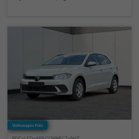
Volkswagen Polo
PDC+LED+APP CONNECT+SHZ