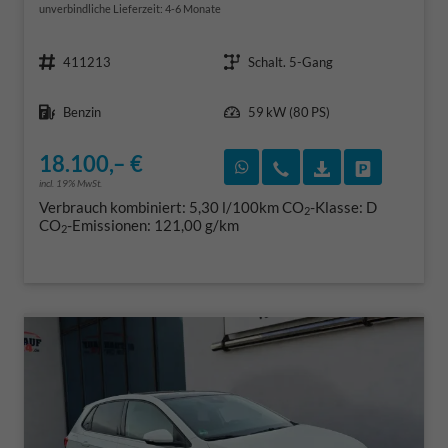
unverbindliche Lieferzeit: 4-6 Monate
Fahrzeugnr.
Getriebe
411213
Schalt. 5-Gang
Kraftstoff
Leistung
Benzin
59 kW (80 PS)
18.100,– €
Rückruf vereinbaren
Wir rufen Sie an
Fahrzeugexposé
Fahrzeug 
incl. 19% MwSt.
Verbrauch kombiniert:
5,30 l/100km
CO
-Klasse:
D
2
CO
-Emissionen:
121,00 g/km
2