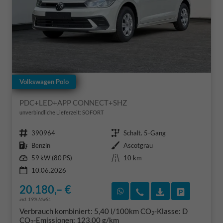
Volkswagen Polo
PDC+LED+APP CONNECT+SHZ
unverbindliche Lieferzeit: SOFORT
Fahrzeugnr.
Getriebe
390964
Schalt. 5-Gang
Kraftstoff
Außenfarbe
Benzin
Ascotgrau
Leistung
Kilometerstand
59 kW (80 PS)
10 km
10.06.2026
20.180,– €
Rückruf vereinbaren
Wir rufen Sie an
Fahrzeugexposé
Fahrzeug 
incl. 19% MwSt.
Verbrauch kombiniert:
5,40 l/100km
CO
-Klasse:
D
2
CO
-Emissionen:
123,00 g/km
2