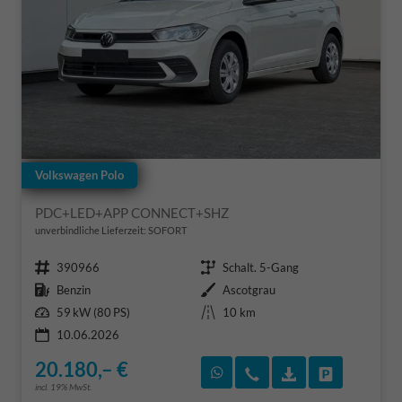
Volkswagen Polo
PDC+LED+APP CONNECT+SHZ
unverbindliche Lieferzeit: SOFORT
Fahrzeugnr.
Getriebe
390966
Schalt. 5-Gang
Kraftstoff
Außenfarbe
Benzin
Ascotgrau
Leistung
Kilometerstand
59 kW (80 PS)
10 km
10.06.2026
20.180,– €
Rückruf vereinbaren
Wir rufen Sie an
Fahrzeugexposé
Fahrzeug 
incl. 19% MwSt.