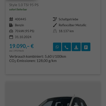
Style 1.0 TSI 95 PS
sofort lieferbar
Fahrzeugnr.
Getriebe
400445
Schaltgetriebe
Kraftstoff
Außenfarbe
Benzin
Reflexsilber Metallic
Leistung
Kilometerstand
70 kW (95 PS)
18.137 km
31.10.2024
19.090,– €
Rückruf vereinbaren
Wir rufen Sie an
Fahrzeugexposé
Fahrzeug 
incl. 19% MwSt.
Verbrauch kombiniert:
5,60 l/100km
CO
-Emissionen:
128,00 g/km
2