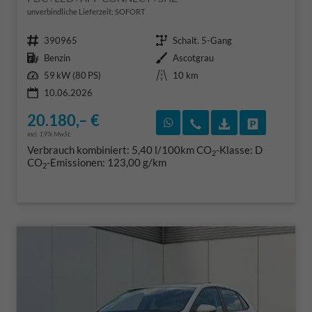
unverbindliche Lieferzeit: SOFORT
Fahrzeugnr.
Getriebe
390965
Schalt. 5-Gang
Kraftstoff
Außenfarbe
Benzin
Ascotgrau
Leistung
Kilometerstand
59 kW (80 PS)
10 km
10.06.2026
20.180,– €
Rückruf vereinbaren
Wir rufen Sie an
Fahrzeugexposé
Fahrzeug 
incl. 19% MwSt.
Verbrauch kombiniert:
5,40 l/100km
CO
-Klasse:
D
2
CO
-Emissionen:
123,00 g/km
2