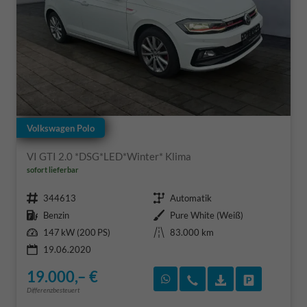
Volkswagen Polo
VI GTI 2.0 *DSG*LED*Winter* Klima
sofort lieferbar
Fahrzeugnr.
Getriebe
344613
Automatik
Kraftstoff
Außenfarbe
Benzin
Pure White (Weiß)
Leistung
Kilometerstand
147 kW (200 PS)
83.000 km
19.06.2020
19.000,– €
Rückruf vereinbaren
Wir rufen Sie an
Fahrzeugexposé
Fahrzeug 
Differenzbesteuert