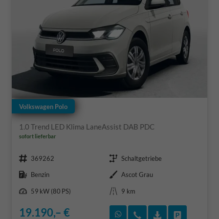
Volkswagen Polo
1.0 Trend LED Klima LaneAssist DAB PDC
sofort lieferbar
Fahrzeugnr.
Getriebe
369262
Schaltgetriebe
Kraftstoff
Außenfarbe
Benzin
Ascot Grau
Leistung
Kilometerstand
59 kW (80 PS)
9 km
19.190,– €
Rückruf vereinbaren
Wir rufen Sie an
Fahrzeugexposé
Fahrzeug 