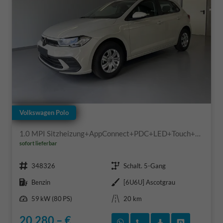
Volkswagen Polo
1.0 MPI Sitzheizung+AppConnect+PDC+LED+Touch+Lichtsensor+MultiLenkrad
sofort lieferbar
Fahrzeugnr.
Getriebe
348326
Schalt. 5-Gang
Kraftstoff
Außenfarbe
Benzin
[6U6U] Ascotgrau
Leistung
Kilometerstand
59 kW (80 PS)
20 km
20.280,– €
Rückruf vereinbaren
Wir rufen Sie an
Fahrzeugexposé
Fahrzeug 