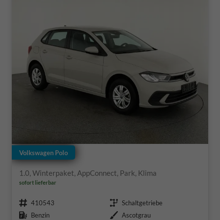
Volkswagen Polo
1.0, Winterpaket, AppConnect, Park, Klima
sofort lieferbar
Fahrzeugnr.
Getriebe
410543
Schaltgetriebe
Kraftstoff
Außenfarbe
Benzin
Ascotgrau