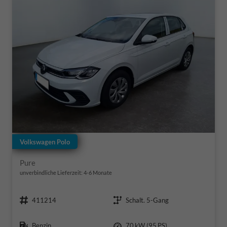
Volkswagen Polo
Pure
unverbindliche Lieferzeit: 4-6 Monate
Fahrzeugnr.
Getriebe
411214
Schalt. 5-Gang
Kraftstoff
Leistung
Benzin
70 kW (95 PS)