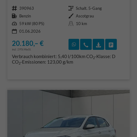
Fahrzeugnr.
Getriebe
390963
Schalt. 5-Gang
Kraftstoff
Außenfarbe
Benzin
Ascotgrau
Leistung
Kilometerstand
59 kW (80 PS)
10 km
01.06.2026
20.180,– €
Rückruf vereinbaren
Wir rufen Sie an
Fahrzeugexposé
Fahrzeug 
incl. 19% MwSt.
Verbrauch kombiniert:
5,40 l/100km
CO
-Klasse:
D
2
CO
-Emissionen:
123,00 g/km
2