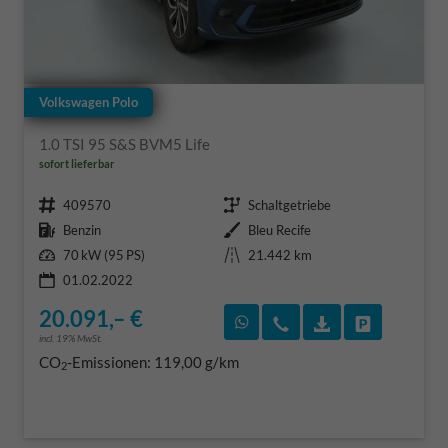
Volkswagen Polo
1.0 TSI 95 S&S BVM5 Life
sofort lieferbar
Fahrzeugnr.
Getriebe
409570
Schaltgetriebe
Kraftstoff
Außenfarbe
Benzin
Bleu Recife
Leistung
Kilometerstand
70 kW (95 PS)
21.442 km
01.02.2022
20.091,– €
Rückruf vereinbaren
Wir rufen Sie an
Fahrzeugexposé
Fahrzeug 
incl. 19% MwSt.
CO
-Emissionen:
119,00 g/km
2