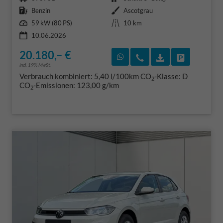
Kraftstoff
Außenfarbe
Benzin
Ascotgrau
Leistung
Kilometerstand
59 kW (80 PS)
10 km
10.06.2026
20.180,– €
Rückruf vereinbaren
Wir rufen Sie an
Fahrzeugexposé
Fahrzeug 
incl. 19% MwSt.
Verbrauch kombiniert:
5,40 l/100km
CO
-Klasse:
D
2
CO
-Emissionen:
123,00 g/km
2