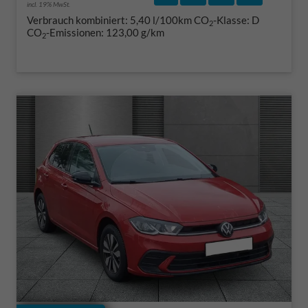
incl. 19% MwSt.
Verbrauch kombiniert:
5,40 l/100km
CO
-Klasse:
D
2
CO
-Emissionen:
123,00 g/km
2