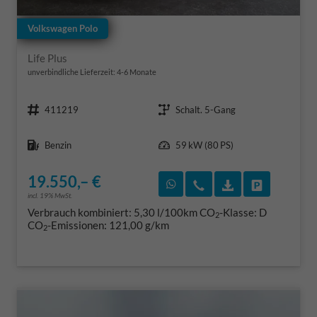
Volkswagen Polo
Life Plus
unverbindliche Lieferzeit: 4-6 Monate
Fahrzeugnr.
Getriebe
411219
Schalt. 5-Gang
Kraftstoff
Leistung
Benzin
59 kW (80 PS)
19.550,– €
Rückruf vereinbaren
Wir rufen Sie an
Fahrzeugexposé
Fahrzeug 
incl. 19% MwSt.
Verbrauch kombiniert:
5,30 l/100km
CO
-Klasse:
D
2
CO
-Emissionen:
121,00 g/km
2