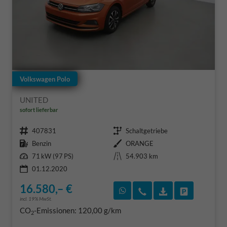
Volkswagen Polo
UNITED
sofort lieferbar
Fahrzeugnr.
Getriebe
407831
Schaltgetriebe
Kraftstoff
Außenfarbe
Benzin
ORANGE
Leistung
Kilometerstand
71 kW (97 PS)
54.903 km
01.12.2020
16.580,– €
Rückruf vereinbaren
Wir rufen Sie an
Fahrzeugexposé
Fahrzeug 
incl. 19% MwSt.
CO
-Emissionen:
120,00 g/km
2