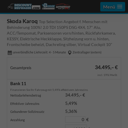
Menü
Skoda Karoq
Top Selection Angebot f. Menschen mit
Behinderung 100%! 2.0 TDI 150PS DSG 4X4, 17" Alu,
ACC/Tempomat, Parksensoren vorn/hinten, Rückfahrkamera,
KESSY, Elektrische Heckklappe, Sitzheizung vorn u. hinten,
Frontscheibe beheizt, Dachreling silber, Virtual Cockpit 10"
unverbindliche Lieferzeit: 4 - 5 Monate
Zentrallager (extern)
34.495,– €
Gesamtpreis
incl. 19% MwSt.
Bank 11
Finanzieren Sie Ihr Fahrzeug mit 5,49% effektivem Jahreszins.
34.495,– €
Nettodarlehensbetrag
5,49%
Effektiver Jahreszins
5,36%
Gebundener Sollzinssatz
€
Anzahlung