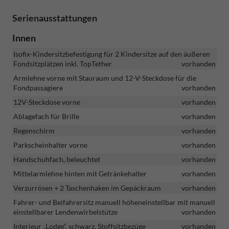
Serienausstattungen
Innen
Isofix-Kindersitzbefestigung für 2 Kindersitze auf den äußeren
Fondsitzplätzen inkl. TopTether
vorhanden
Armlehne vorne mit Stauraum und 12-V-Steckdose für die
Fondpassagiere
vorhanden
12V-Steckdose vorne
vorhanden
Ablagefach für Brille
vorhanden
Regenschirm
vorhanden
Parkscheinhalter vorne
vorhanden
Handschuhfach, beleuchtet
vorhanden
Mittelarmlehne hinten mit Getränkehalter
vorhanden
Verzurrösen + 2 Taschenhaken im Gepäckraum
vorhanden
Fahrer- und Beifahrersitz manuell höheneinstellbar mit manuell
einstellbarer Lendenwirbelstütze
vorhanden
Interieur „Lodge“, schwarz, Stoffsitzbezüge
vorhanden