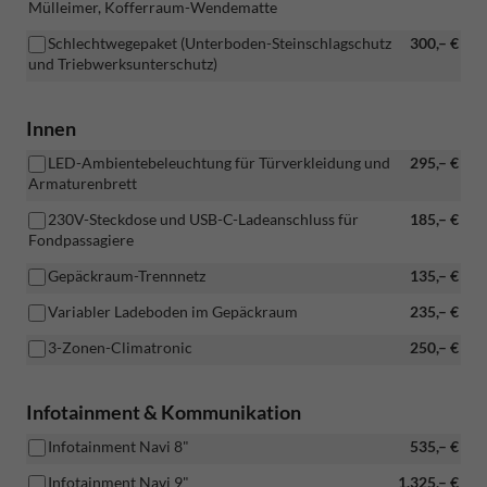
Mülleimer, Kofferraum-Wendematte
Schlechtwegepaket (Unterboden-Steinschlagschutz
300,– €
und Triebwerksunterschutz)
Innen
LED-Ambientebeleuchtung für Türverkleidung und
295,– €
Armaturenbrett
230V-Steckdose und USB-C-Ladeanschluss für
185,– €
Fondpassagiere
Gepäckraum-Trennnetz
135,– €
Variabler Ladeboden im Gepäckraum
235,– €
3-Zonen-Climatronic
250,– €
Infotainment & Kommunikation
Infotainment Navi 8"
535,– €
Infotainment Navi 9"
1.325,– €