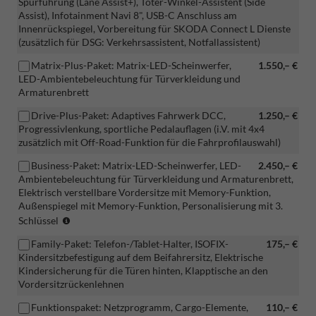
Spurführung (Lane Assist+), Toter-Winkel-Assistent (Side
Assist), Infotainment Navi 8", USB-C Anschluss am
Innenrückspiegel, Vorbereitung für SKODA Connect L Dienste
(zusätzlich für DSG: Verkehrsassistent, Notfallassistent)
Matrix-Plus-Paket: Matrix-LED-Scheinwerfer,
1.550,– €
LED-Ambientebeleuchtung für Türverkleidung und
Armaturenbrett
Drive-Plus-Paket: Adaptives Fahrwerk DCC,
1.250,– €
Progressivlenkung, sportliche Pedalauflagen (i.V. mit 4x4
zusätzlich mit Off-Road-Funktion für die Fahrprofilauswahl)
Business-Paket: Matrix-LED-Scheinwerfer, LED-
2.450,– €
Ambientebeleuchtung für Türverkleidung und Armaturenbrett,
Elektrisch verstellbare Vordersitze mit Memory-Funktion,
Außenspiegel mit Memory-Funktion, Personalisierung mit 3.
(Vermerk:
Schlüssel
ENTFALL
Family-Paket: Telefon-/Tablet-Halter, ISOFIX-
175,– €
Ablagefächer
Kindersitzbefestigung auf dem Beifahrersitz, Elektrische
unterm
Kindersicherung für die Türen hinten, Klapptische an den
Sitz,
Vordersitzrückenlehnen
ENTFALL
Regenschirm)
Funktionspaket: Netzprogramm, Cargo-Elemente,
110,– €