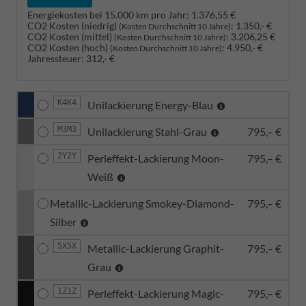
Energiekosten bei 15.000 km pro Jahr:
1.376,55 €
CO2 Kosten (niedrig)
:
1.350,- €
(Kosten Durchschnitt 10 Jahre)
CO2 Kosten (mittel)
:
3.206,25 €
(Kosten Durchschnitt 10 Jahre)
CO2 Kosten (hoch)
:
4.950,- €
(Kosten Durchschnitt 10 Jahre)
Jahressteuer:
312,- €
K4K4
Unilackierung Energy-Blau
M3M3
Unilackierung Stahl-Grau
795,– €
2Y2Y
Perleffekt-Lackierung Moon-
795,– €
Weiß
Metallic-Lackierung Smokey-Diamond-
795,– €
Silber
5X5X
Metallic-Lackierung Graphit-
795,– €
Grau
1Z1Z
Perleffekt-Lackierung Magic-
795,– €