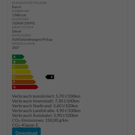
SCHADSTOFFKLASSE
Euro 6
HUBRAUM
1.968 ccm
LEISTUNG
110 kW (150 PS)
KRAFTSTOFF
Diesel
KATEGORIE
SUV/Geländewagen/Pickup
MODELLJAHR
2027
Verbrauch kombiniert:
5,70 l/100km
Verbrauch Innenstadt:
7,30 l/100km
Verbrauch Stadtrand:
5,60 l/100km
Verbrauch Landstraße:
4,90 l/100km
Verbrauch Autobahn:
5,90 l/100km
CO
-Emissionen:
150,00 g/km
2
CO
-Klasse:
E
2
Download