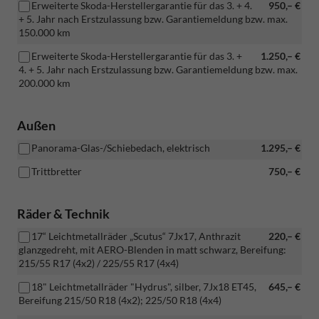
Erweiterte Skoda-Herstellergarantie für das 3. + 4.
950,– €
+ 5. Jahr nach Erstzulassung bzw. Garantiemeldung bzw. max.
150.000 km
Erweiterte Skoda-Herstellergarantie für das 3. +
1.250,– €
4. + 5. Jahr nach Erstzulassung bzw. Garantiemeldung bzw. max.
200.000 km
Außen
Panorama-Glas-/Schiebedach, elektrisch
1.295,– €
Trittbretter
750,– €
Räder & Technik
17“ Leichtmetallräder „Scutus“ 7Jx17, Anthrazit
220,– €
glanzgedreht, mit AERO-Blenden in matt schwarz, Bereifung:
215/55 R17 (4x2) / 225/55 R17 (4x4)
18" Leichtmetallräder "Hydrus", silber, 7Jx18 ET45,
645,– €
Bereifung 215/50 R18 (4x2); 225/50 R18 (4x4)