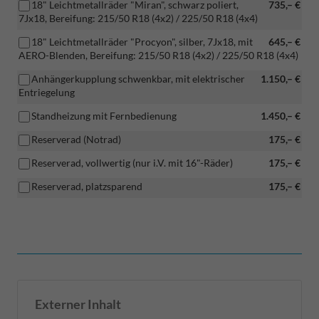
18" Leichtmetallräder "Miran", schwarz poliert,
735,– €
7Jx18, Bereifung: 215/50 R18 (4x2) / 225/50 R18 (4x4)
18" Leichtmetallräder "Procyon", silber, 7Jx18, mit
645,– €
AERO-Blenden, Bereifung: 215/50 R18 (4x2) / 225/50 R18 (4x4)
Anhängerkupplung schwenkbar, mit elektrischer
1.150,– €
Entriegelung
Standheizung mit Fernbedienung
1.450,– €
Reserverad (Notrad)
175,– €
Reserverad, vollwertig (nur i.V. mit 16"-Räder)
175,– €
Reserverad, platzsparend
175,– €
Externer Inhalt