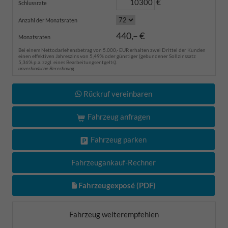
€
Schlussrate
Anzahl der Monatsraten
440,– €
Monatsraten
Bei einem Nettodarlehensbetrag von 5.000,- EUR erhalten zwei Drittel der Kunden
einen effektiven Jahreszins von 5,49% oder günstiger (gebundener Sollzinssatz
5,36% p.a. zzgl. eines Bearbeitungsentgelts).
unverbindliche Berechnung
Rückruf vereinbaren
Fahrzeug anfragen
Fahrzeug parken
Fahrzeugankauf-Rechner
Fahrzeugexposé (PDF)
Fahrzeug weiterempfehlen