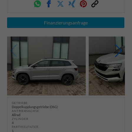
Whatsapp
Facebook
Twitter
Xing
Pinterest
Link
Finanzierungsanfrage
GETRIEBE
Doppelkupplungsgetriebe (DSG)
ANTRIEBSACHSE
Allrad
ZYLINDER
4
PARTIKELFILTER
1