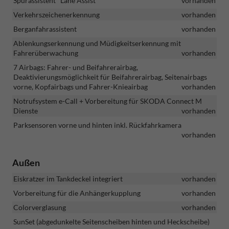
Spurassistent "Lane Assist"
vorhanden
Verkehrszeichenerkennung
vorhanden
Berganfahrassistent
vorhanden
Ablenkungserkennung und Müdigkeitserkennung mit
Fahrerüberwachung
vorhanden
7 Airbags: Fahrer- und Beifahrerairbag,
Deaktivierungsmöglichkeit für Beifahrerairbag, Seitenairbags
vorne, Kopfairbags und Fahrer-Knieairbag
vorhanden
Notrufsystem e-Call + Vorbereitung für SKODA Connect M
Dienste
vorhanden
Parksensoren vorne und hinten inkl. Rückfahrkamera
vorhanden
Außen
Eiskratzer im Tankdeckel integriert
vorhanden
Vorbereitung für die Anhängerkupplung
vorhanden
Colorverglasung
vorhanden
SunSet (abgedunkelte Seitenscheiben hinten und Heckscheibe)