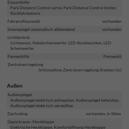
Einparkhilfe
Park Distance Control vorne, Park Distance Control hinten,
Rückfahrkamera
Fahrprofilauswahl
vorhanden
Innenspiegel automatisch abblendend
vorhanden
Lichttechnik
Lichtsensor, Nebelscheinwerfer, LED-Rückleuchten, LED-
Scheinwerfer
Pannenhilfe
Pannenkit
Zentralverriegelung
Schlüssellose Zentralverriegelung (Keyless Go)
Außen
Außenspiegel
Außenspiegel elektrisch anklappbar, Außenspiegel beheizbar,
Außenspiegel elektrisch verstellbar
Dachreling
vorhanden, in Silber
Gepäckraum-/Heckklappe
Elektrische Heckklappe, Komfortöffnung Heckklappe