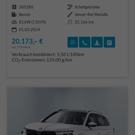
Fahrzeugnr.
Getriebe
360286
Schaltgetriebe
Kraftstoff
Außenfarbe
Benzin
Velvet-Rot Metallic
Leistung
Kilometerstand
81 kW (110 PS)
25.166 km
01.03.2024
20.173,– €
Rückruf vereinbaren
Wir rufen Sie an
Fahrzeugexposé
Fahrzeug 
incl. 19% MwSt.
Verbrauch kombiniert:
5,50 l/100km
CO
-Emissionen:
125,00 g/km
2