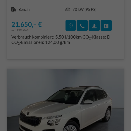
Kraftstoff
Leistung
Benzin
70 kW (95 PS)
21.650,– €
Rückruf vereinbaren
Wir rufen Sie an
Fahrzeugexposé
Fahrzeug 
incl. 19% MwSt.
Verbrauch kombiniert:
5,50 l/100km
CO
-Klasse:
D
2
CO
-Emissionen:
124,00 g/km
2