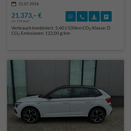
31.07.2026
21.373,– €
Rückruf vereinbaren
Wir rufen Sie an
Fahrzeugexposé
Fahrzeug 
incl. 19% MwSt.
Verbrauch kombiniert:
5,40 l/100km
CO
-Klasse:
D
2
CO
-Emissionen:
122,00 g/km
2