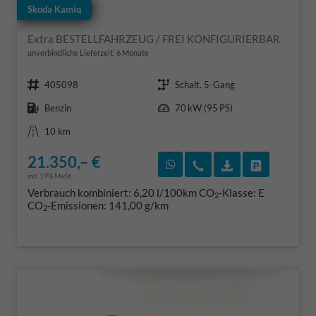
Skoda Kamiq
Extra BESTELLFAHRZEUG / FREI KONFIGURIERBAR
unverbindliche Lieferzeit:
6 Monate
Fahrzeugnr.
Getriebe
405098
Schalt. 5-Gang
Kraftstoff
Leistung
Benzin
70 kW (95 PS)
Kilometerstand
10 km
21.350,– €
Rückruf vereinbaren
Wir rufen Sie an
Fahrzeugexposé
Fahrzeug 
incl. 19% MwSt.
Verbrauch kombiniert:
6,20 l/100km
CO
-Klasse:
E
2
CO
-Emissionen:
141,00 g/km
2