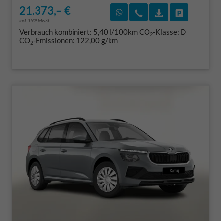
21.373,– €
Rückruf vereinbaren
Wir rufen Sie an
Fahrzeugexposé
Fahrzeug 
incl. 19% MwSt.
Verbrauch kombiniert:
5,40 l/100km
CO
-Klasse:
D
2
CO
-Emissionen:
122,00 g/km
2