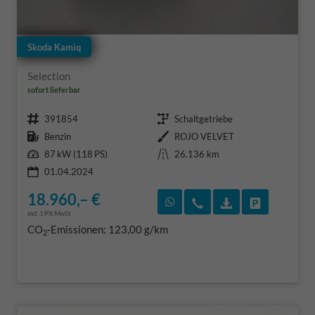
Skoda Kamiq
Selection
sofort lieferbar
Fahrzeugnr.
Getriebe
391854
Schaltgetriebe
Kraftstoff
Außenfarbe
Benzin
ROJO VELVET
Leistung
Kilometerstand
87 kW (118 PS)
26.136 km
01.04.2024
18.960,– €
Rückruf vereinbaren
Wir rufen Sie an
Fahrzeugexposé
Fahrzeug 
incl. 19% MwSt.
CO
-Emissionen:
123,00 g/km
2