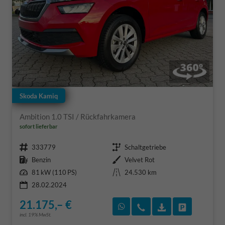
Skoda Kamiq
Ambition 1.0 TSI / Rückfahrkamera
sofort lieferbar
Fahrzeugnr.
Getriebe
333779
Schaltgetriebe
Kraftstoff
Außenfarbe
Benzin
Velvet Rot
Leistung
Kilometerstand
81 kW (110 PS)
24.530 km
28.02.2024
21.175,– €
Rückruf vereinbaren
Wir rufen Sie an
Fahrzeugexposé
Fahrzeug 
incl. 19% MwSt.