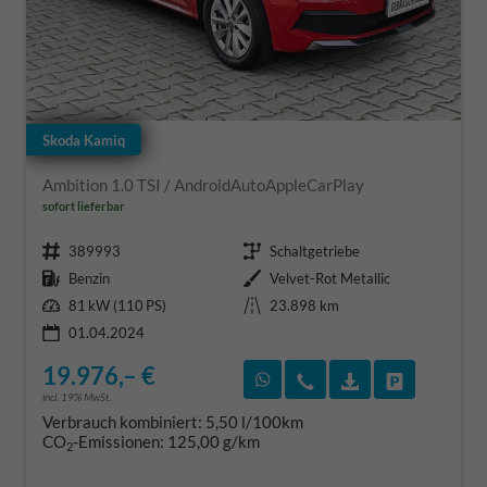
Skoda Kamiq
Ambition 1.0 TSI / AndroidAutoAppleCarPlay
sofort lieferbar
Fahrzeugnr.
Getriebe
389993
Schaltgetriebe
Kraftstoff
Außenfarbe
Benzin
Velvet-Rot Metallic
Leistung
Kilometerstand
81 kW (110 PS)
23.898 km
01.04.2024
19.976,– €
Rückruf vereinbaren
Wir rufen Sie an
Fahrzeugexposé
Fahrzeug 
incl. 19% MwSt.
Verbrauch kombiniert:
5,50 l/100km
CO
-Emissionen:
125,00 g/km
2