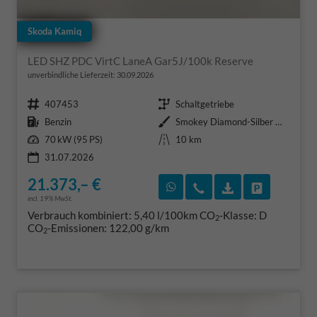
Skoda Kamiq
LED SHZ PDC VirtC LaneA Gar5J/100k Reserve
unverbindliche Lieferzeit:
30.09.2026
Fahrzeugnr.
Getriebe
407453
Schaltgetriebe
Kraftstoff
Außenfarbe
Benzin
Smokey Diamond-Silber Metallic
Leistung
Kilometerstand
70 kW (95 PS)
10 km
31.07.2026
21.373,– €
Rückruf vereinbaren
Wir rufen Sie an
Fahrzeugexposé
Fahrzeug 
incl. 19% MwSt.
Verbrauch kombiniert:
5,40 l/100km
CO
-Klasse:
D
2
CO
-Emissionen:
122,00 g/km
2