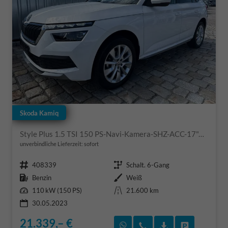
Skoda Kamiq
Style Plus 1.5 TSI 150 PS-Navi-Kamera-SHZ-ACC-17"Alu-Sofort
unverbindliche Lieferzeit: sofort
Fahrzeugnr.
Getriebe
408339
Schalt. 6-Gang
Kraftstoff
Außenfarbe
Benzin
Weiß
Leistung
Kilometerstand
110 kW (150 PS)
21.600 km
30.05.2023
21.339,– €
Rückruf vereinbaren
Wir rufen Sie an
Fahrzeugexposé
Fahrzeug 