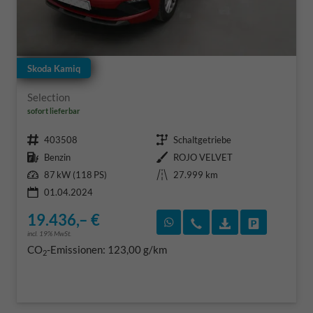
Skoda Kamiq
Selection
sofort lieferbar
Fahrzeugnr.
Getriebe
403508
Schaltgetriebe
Kraftstoff
Außenfarbe
Benzin
ROJO VELVET
Leistung
Kilometerstand
87 kW (118 PS)
27.999 km
01.04.2024
19.436,– €
Rückruf vereinbaren
Wir rufen Sie an
Fahrzeugexposé
Fahrzeug 
incl. 19% MwSt.
CO
-Emissionen:
123,00 g/km
2