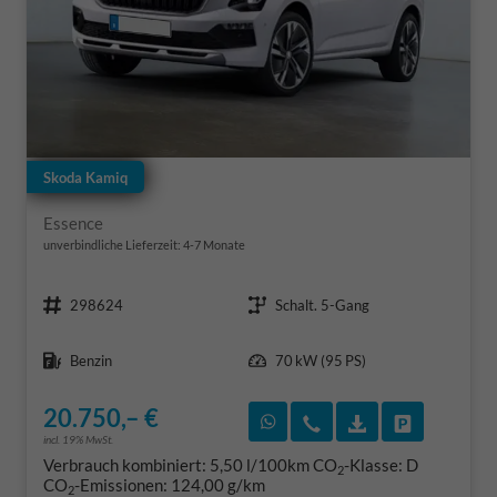
Skoda Kamiq
Essence
unverbindliche Lieferzeit: 4-7 Monate
Fahrzeugnr.
Getriebe
298624
Schalt. 5-Gang
Kraftstoff
Leistung
Benzin
70 kW (95 PS)
20.750,– €
Rückruf vereinbaren
Wir rufen Sie an
Fahrzeugexposé
Fahrzeug 
incl. 19% MwSt.
Verbrauch kombiniert:
5,50 l/100km
CO
-Klasse:
D
2
CO
-Emissionen:
124,00 g/km
2