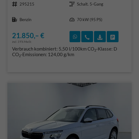
295215
Schalt. 5-Gang
Kraftstoff
Leistung
Benzin
70 kW (95 PS)
21.850,– €
Rückruf vereinbaren
Wir rufen Sie an
Fahrzeugexposé
Fahrzeug 
incl. 19% MwSt.
Verbrauch kombiniert:
5,50 l/100km
CO
-Klasse:
D
2
CO
-Emissionen:
124,00 g/km
2