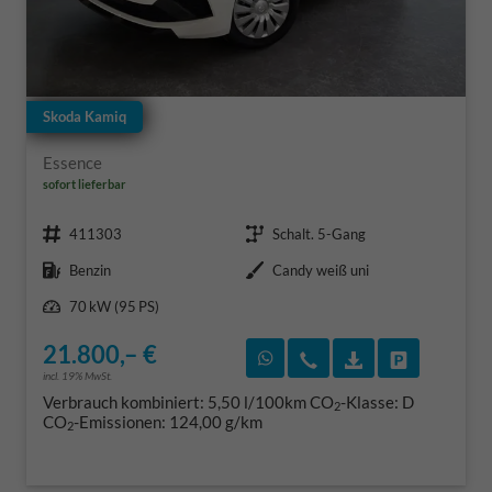
Skoda Kamiq
Essence
sofort lieferbar
Fahrzeugnr.
Getriebe
411303
Schalt. 5-Gang
Kraftstoff
Außenfarbe
Benzin
Candy weiß uni
Leistung
70 kW (95 PS)
21.800,– €
Rückruf vereinbaren
Wir rufen Sie an
Fahrzeugexposé
Fahrzeug 
incl. 19% MwSt.
Verbrauch kombiniert:
5,50 l/100km
CO
-Klasse:
D
2
CO
-Emissionen:
124,00 g/km
2