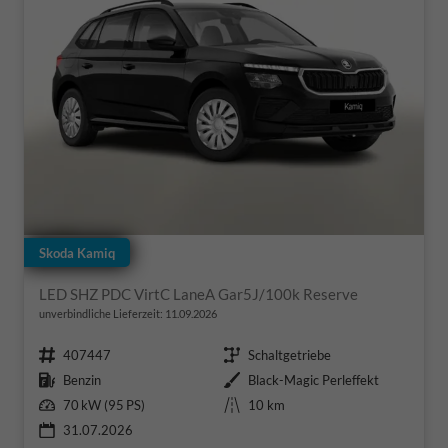
Skoda Kamiq
LED SHZ PDC VirtC LaneA Gar5J/100k Reserve
unverbindliche Lieferzeit:
11.09.2026
Fahrzeugnr.
Getriebe
407447
Schaltgetriebe
Kraftstoff
Außenfarbe
Benzin
Black-Magic Perleffekt
Leistung
Kilometerstand
70 kW (95 PS)
10 km
31.07.2026