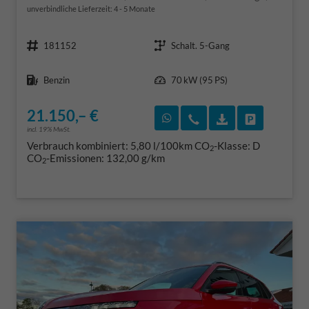
unverbindliche Lieferzeit: 4 - 5 Monate
Fahrzeugnr.
Getriebe
181152
Schalt. 5-Gang
Kraftstoff
Leistung
Benzin
70 kW (95 PS)
21.150,– €
Rückruf vereinbaren
Wir rufen Sie an
Fahrzeugexposé
Fahrzeug 
incl. 19% MwSt.
Verbrauch kombiniert:
5,80 l/100km
CO
-Klasse:
D
2
CO
-Emissionen:
132,00 g/km
2