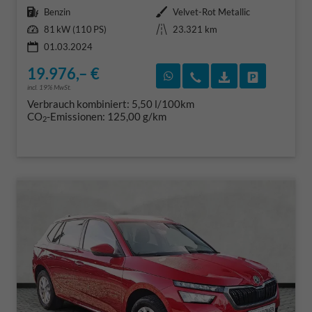
Kraftstoff
Außenfarbe
Benzin
Velvet-Rot Metallic
Leistung
Kilometerstand
81 kW (110 PS)
23.321 km
01.03.2024
19.976,– €
Rückruf vereinbaren
Wir rufen Sie an
Fahrzeugexposé
Fahrzeug 
incl. 19% MwSt.
Verbrauch kombiniert:
5,50 l/100km
CO
-Emissionen:
125,00 g/km
2