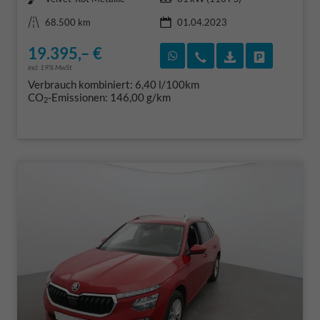
Kilometerstand
68.500 km
01.04.2023
19.395,– €
Rückruf vereinbaren
Wir rufen Sie an
Fahrzeugexposé
Fahrzeug 
incl. 19% MwSt.
Verbrauch kombiniert:
6,40 l/100km
CO
-Emissionen:
146,00 g/km
2