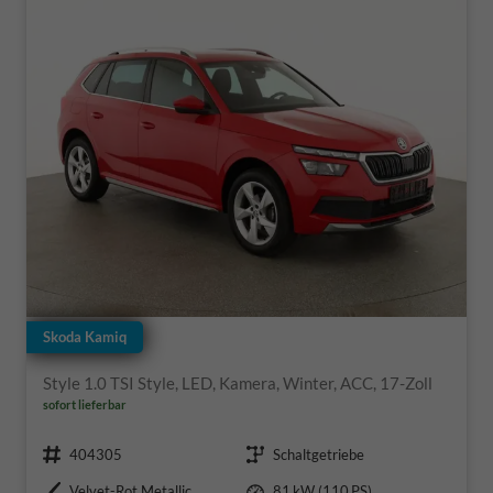
Skoda Kamiq
Style 1.0 TSI Style, LED, Kamera, Winter, ACC, 17-Zoll
sofort lieferbar
Fahrzeugnr.
Getriebe
404305
Schaltgetriebe
Außenfarbe
Leistung
Velvet-Rot Metallic
81 kW (110 PS)