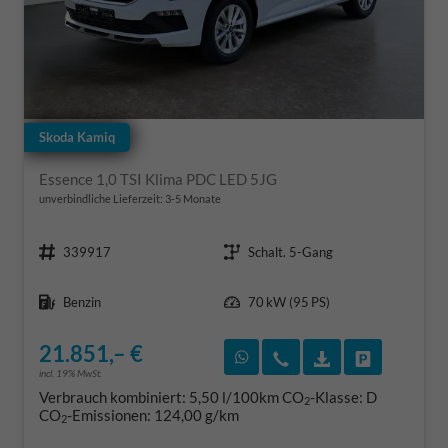
Skoda Kamiq
Essence 1,0 TSI Klima PDC LED 5JG
unverbindliche Lieferzeit: 3-5 Monate
Fahrzeugnr.
Getriebe
339917
Schalt. 5-Gang
Kraftstoff
Leistung
Benzin
70 kW (95 PS)
21.851,– €
Rückruf vereinbaren
Wir rufen Sie an
Fahrzeugexposé
Fahrzeug 
incl. 19% MwSt.
Verbrauch kombiniert:
5,50 l/100km
CO
-Klasse:
D
2
CO
-Emissionen:
124,00 g/km
2