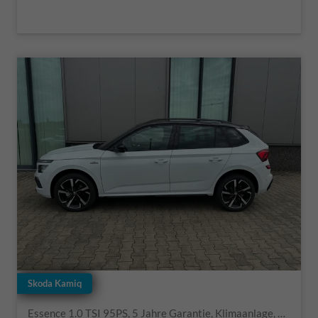
Skoda Kamiq
Essence 1.0 TSI 95PS, 5 Jahre Garantie, Klimaanlage, Radio 8"/Bluetooth, Parksensoren hinten, LED-Scheinwerfer, Dachreling, Virtual Cockpit