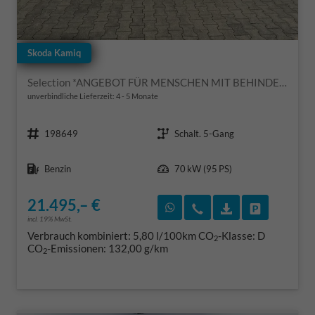
Skoda Kamiq
Selection *ANGEBOT FÜR MENSCHEN MIT BEHINDERUNG AB 50%! 1.0 TSI 95PS, Klimaanlage, Sitzheizung, Parksensoren hinten, LED-Scheinwerfer, Tempomat, Infotainment 8", Virtual Cockpit Nebelscheinwerfer, Dachreling
unverbindliche Lieferzeit: 4 - 5 Monate
Fahrzeugnr.
Getriebe
198649
Schalt. 5-Gang
Kraftstoff
Leistung
Benzin
70 kW (95 PS)
21.495,– €
Rückruf vereinbaren
Wir rufen Sie an
Fahrzeugexposé
Fahrzeug 
incl. 19% MwSt.
Verbrauch kombiniert:
5,80 l/100km
CO
-Klasse:
D
2
CO
-Emissionen:
132,00 g/km
2