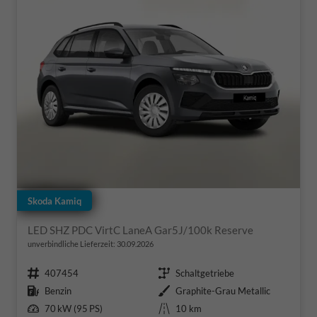
Skoda Kamiq
LED SHZ PDC VirtC LaneA Gar5J/100k Reserve
unverbindliche Lieferzeit:
30.09.2026
Fahrzeugnr.
Getriebe
407454
Schaltgetriebe
Kraftstoff
Außenfarbe
Benzin
Graphite-Grau Metallic
Leistung
Kilometerstand
70 kW (95 PS)
10 km