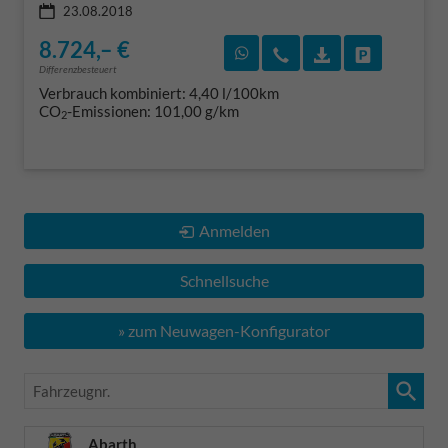
23.08.2018
8.724,– €
Rückruf vereinbaren
Wir rufen Sie an
Fahrzeugexposé
Fahrzeug 
Differenzbesteuert
Verbrauch kombiniert:
4,40 l/100km
CO
-Emissionen:
101,00 g/km
2
Anmelden
Schnellsuche
» zum Neuwagen-Konfigurator
Fahrzeugnr.
Abarth