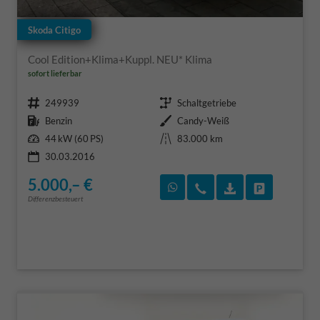
Skoda Citigo
Cool Edition+Klima+Kuppl. NEU* Klima
sofort lieferbar
Fahrzeugnr.
Getriebe
249939
Schaltgetriebe
Kraftstoff
Außenfarbe
Benzin
Candy-Weiß
Leistung
Kilometerstand
44 kW (60 PS)
83.000 km
30.03.2016
5.000,– €
Rückruf vereinbaren
Wir rufen Sie an
Fahrzeugexposé
Fahrzeug 
Differenzbesteuert