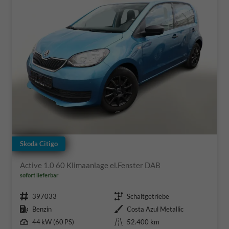
Skoda Citigo
Active 1.0 60 Klimaanlage el.Fenster DAB
sofort lieferbar
Fahrzeugnr.
Getriebe
397033
Schaltgetriebe
Kraftstoff
Außenfarbe
Benzin
Costa Azul Metallic
Leistung
Kilometerstand
44 kW (60 PS)
52.400 km