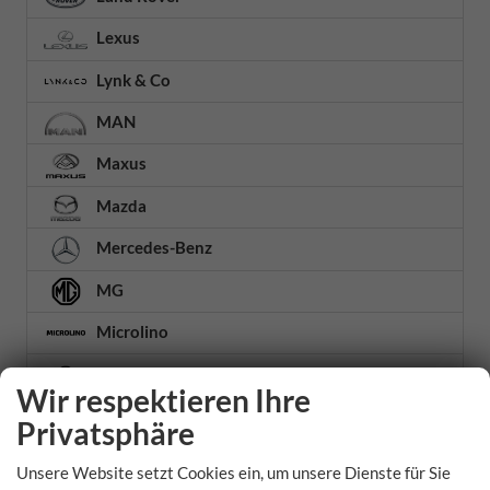
Lexus
Lynk & Co
MAN
Maxus
Mazda
Mercedes-Benz
MG
Microlino
MINI
Wir respektieren Ihre
Mitsubishi
Privatsphäre
Nissan
Unsere Website setzt Cookies ein, um unsere Dienste für Sie