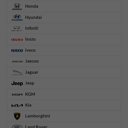
Honda
Hyundai
Infiniti
Isuzu
Iveco
Jaecoo
Jaguar
Jeep
KGM
Kia
Lamborghini
Land Rover