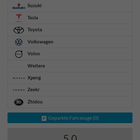
Suzuki
Tesla
Toyota
Volkswagen
Volvo
Weitere
Xpeng
Zeekr
Zhidou
Geparkte Fahrzeuge (
0
)
5,0