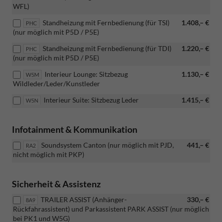
WFL)
Standheizung mit Fernbedienung (für TSI)
1.408,– €
PHC
(nur möglich mit P5D / P5E)
Standheizung mit Fernbedienung (für TDI)
1.220,– €
PHC
(nur möglich mit P5D / P5E)
Interieur Lounge: Sitzbezug
1.130,– €
W5M
Wildleder/Leder/Kunstleder
Interieur Suite: Sitzbezug Leder
1.415,– €
W5N
Infotainment & Kommunikation
Soundsystem Canton (nur möglich mit PJD,
441,– €
RA2
nicht möglich mit PKP)
Sicherheit & Assistenz
TRAILER ASSIST (Anhänger-
330,– €
8A9
Rückfahrassistent) und Parkassistent PARK ASSIST (nur möglich
bei PK1 und W5G)