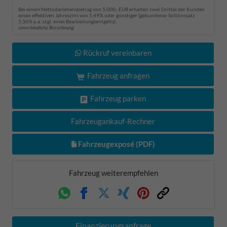
Bei einem Nettodarlehensbetrag von 5.000,- EUR erhalten zwei Drittel der Kunden
einen effektiven Jahreszins von 5,49% oder günstiger (gebundener Sollzinssatz
5,36% p.a. zzgl. eines Bearbeitungsentgelts).
unverbindliche Berechnung
Rückruf vereinbaren
Fahrzeug anfragen
Fahrzeug parken
Fahrzeugankauf-Rechner
Fahrzeugexposé (PDF)
Fahrzeug weiterempfehlen
Whatsapp
Facebook
Twitter
Xing
Pinterest
Link
Finanzierungsanfrage