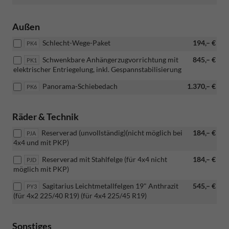
Außen
Schlecht-Wege-Paket
194,– €
PK4
Schwenkbare Anhängerzugvorrichtung mit
845,– €
PK1
elektrischer Entriegelung, inkl. Gespannstabilisierung
Panorama-Schiebedach
1.370,– €
PK6
Räder & Technik
Reserverad (unvollständig)(nicht möglich bei
184,– €
PJA
4x4 und mit PKP)
Reserverad mit Stahlfelge (für 4x4 nicht
184,– €
PJD
möglich mit PKP)
Sagitarius Leichtmetallfelgen 19" Anthrazit
545,– €
PY3
(für 4x2 225/40 R19) (für 4x4 225/45 R19)
Sonstiges