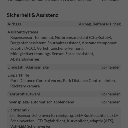
Sicherheit & Assistenz
Airbags
Airbag, Beifahrerairbag
Assistenzsysteme
Regensensor, Tempomat, Notbremsassistent (City-Safety),
Berganfahrassistent, Spurhalteassistent, Abstandstempomat
adaptiv (ACC), Verkehrzeichenerkennung,
Müdigkeitserkennungs-Sensor, Sprachassistent,
Abstandswarner
Diebstahl-Alarmanlage
vorhanden
Einparkhilfe
Park Distance Control vorne, Park Distance Control hinten,
Rückfahrkamera
Fahrprofilauswahl
vorhanden
Innenspiegel automatisch abblendend
vorhanden
Lichttechnik
Lichtsensor, Scheinwerferreinigung, LED-Rückleuchten, LED-
Scheinwerfer, LED-Tagfahrlicht, Kurvenlicht, adaptiv (AFS),
Voll-LED Scheinwerfer