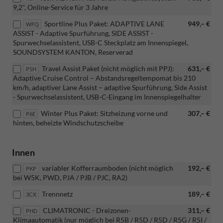
9,2", Online-Service für 3 Jahre
Sportline Plus Paket: ADAPTIVE LANE
949,– €
WFQ
ASSIST - Adaptive Spurführung, SIDE ASSIST -
Spurwechselassistent, USB-C Steckplatz am Innenspiegel,
SOUNDSYSTEM KANTON, Reserverad
Travel Assist Paket (nicht möglich mit PPJ):
631,– €
P5H
Adaptive Cruise Control – Abstandsregeltempomat bis 210
km/h, adaptiver Lane Assist – adaptive Spurführung, Side Assist
- Spurwechselassistent, USB-C-Eingang im Innenspiegelhalter
Winter Plus Paket: Sitzheizung vorne und
307,– €
P6E
hinten, beheizte Windschutzscheibe
Innen
variabler Kofferraumboden (nicht möglich
192,– €
PKP
bei W5K, PWD, PJA / PJB / PJC, RA2)
Trennnetz
189,– €
3CX
CLIMATRONIC - Dreizonen-
311,– €
PHD
Klimaautomatik (nur möglich bei R5B / R5D / R5D / R5G / R5I /