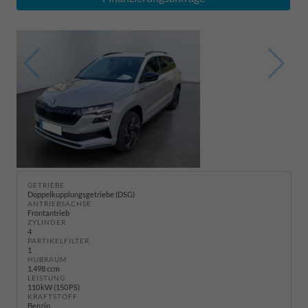
GETRIEBE
Doppelkupplungsgetriebe (DSG)
ANTRIEBSACHSE
Frontantrieb
ZYLINDER
4
PARTIKELFILTER
1
HUBRAUM
1.498 ccm
LEISTUNG
110 kW (150 PS)
KRAFTSTOFF
Benzin