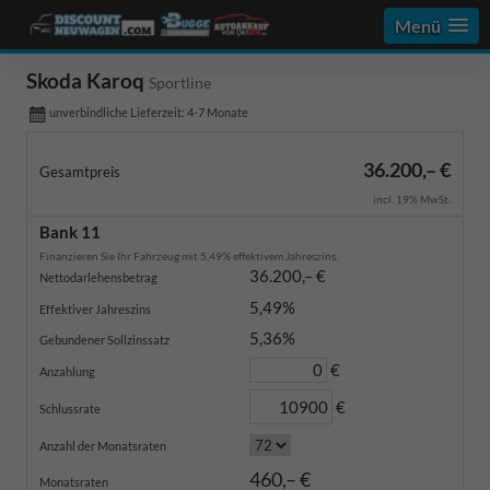
Menü
Skoda Karoq
Sportline
unverbindliche Lieferzeit: 4-7 Monate
36.200,– €
Gesamtpreis
incl. 19% MwSt.
Bank 11
Finanzieren Sie Ihr Fahrzeug mit 5,49% effektivem Jahreszins.
36.200,– €
Nettodarlehensbetrag
5,49%
Effektiver Jahreszins
5,36%
Gebundener Sollzinssatz
€
Anzahlung
€
Schlussrate
Anzahl der Monatsraten
460,– €
Monatsraten