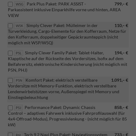
Park Plus Paket: PARK ASSIST -
799,– €
W5G
Parkassistent inklusive Einparkhilfe vorne und hinten, AREA
VIEW
Simply Clever Paket: Mülleimer in der
110,– €
W5K
Türverkleidung, Cargo-Elemente für den Kofferraum, Netze für
den Kofferraum, doppelseitiger Gepäckraumteppich (nicht
möglich mit W5P/W5Q)
Simply Clever Family Paket: Tablet-Halter,
194,– €
P5L
Klapptische auf der Rückseite des Vordersitzes, Isofix auf dem
Beifahrersitz, elektronische Kindersicherung (nicht möglich mit
P5N, PHJ)
Komfort Paket: elektrisch verstellbare
1.091,– €
P5N
Vordersitze mit Memory-Funktion, elektrisch verstellbare
Lendenwirbelstützen vorne, Außenspiegel mit Memory und
Einstiegsbeleuchtung
Performance Paket: Dynamic Chassis
858,– €
P5J
Control – adaptives Fahrwerk inklusive Fahrprofilauswahl (für
4x4-Offroad-Modus), Progressivlenkung - (nicht möglich für 85
kW)
Tech 9.2 Navi Plus Paket: Navigationssystem
733,– €
R6I