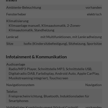
Ambiente-Beleuchtung
vorhanden
Fensterheber
elektrisch
Klimatisierung
Klimaanlage manuell, Klimaautomatik, 2-Zonen-
Klimaautomatik, Standheizung
Lenkrad
mit Multifunktionen, mit Lenkradheizung
Sitze
Isofix (Kindersitzbefestigung), Sitzheizung, Sportsitze
Infotainment & Kommunikation
Audioanlage
Radio/MP3-Player, Schnittstelle MP3, Schnittstelle USB,
Digitalradio DAB, Farbdisplay, Android Auto, Apple CarPlay,
Musikstreaming integriert, Touchscreen
Navigationssystem
Navigation
Telefon
Freisprecheinrichtung, Bluetooth, Induktionsladen für
Smartphones
Volldigitales Kombiinstrument (Virtual Cockpit)
vorhanden