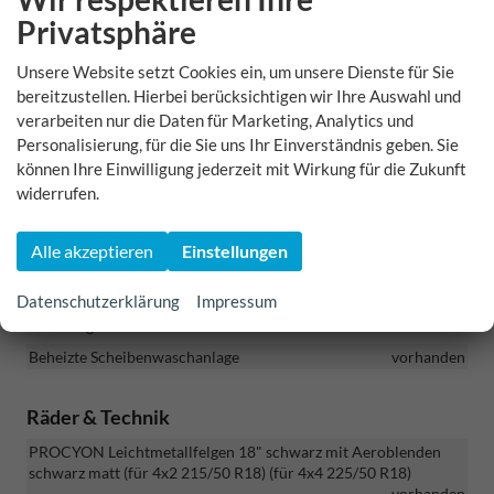
Sportline Exterieur - Stoßfänger vorn und hinten und
Privatsphäre
Einstiegsleisten in Wagenfarbe lackiert
vorhanden
Voll-LED-Rückleuchten mit animierten Blinkern
vorhanden
Unsere Website setzt Cookies ein, um unsere Dienste für Sie
Versenkbare Scheinwerferwaschanlage
vorhanden
bereitzustellen. Hierbei berücksichtigen wir Ihre Auswahl und
verarbeiten nur die Daten für Marketing, Analytics und
FULL LED MATRIX Scheinwerfer mit AFS
vorhanden
Personalisierung, für die Sie uns Ihr Einverständnis geben. Sie
Elektrische Heckklappe mit virtuellem Pedal
vorhanden
können Ihre Einwilligung jederzeit mit Wirkung für die Zukunft
Fensterleisten - schwarz glänzend
vorhanden
widerrufen.
Heckspoiler in Wagenfarbe
vorhanden
Dachträger - schwarz
vorhanden
Alle akzeptieren
Einstellungen
Außenspiegel elektrisch verstellbar, anklappbar, beheizt mit
automatischer Dimmung beim Fahrer
vorhanden
Datenschutzerklärung
Impressum
Sunset - getönte Scheiben ab B-Säule
vorhanden
Beheizte Scheibenwaschanlage
vorhanden
Räder & Technik
PROCYON Leichtmetallfelgen 18" schwarz mit Aeroblenden
schwarz matt (für 4x2 215/50 R18) (für 4x4 225/50 R18)
vorhanden