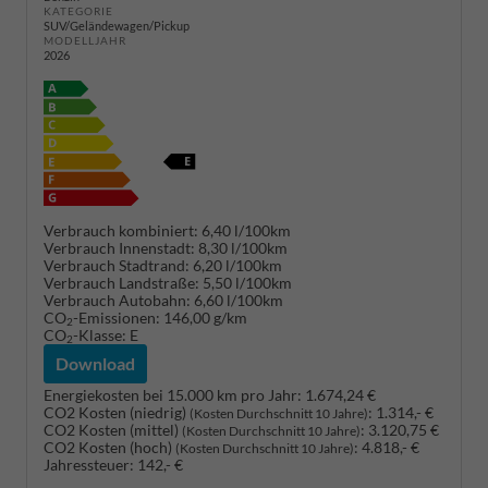
KATEGORIE
SUV/Geländewagen/Pickup
MODELLJAHR
2026
Verbrauch kombiniert:
6,40 l/100km
Verbrauch Innenstadt:
8,30 l/100km
Verbrauch Stadtrand:
6,20 l/100km
Verbrauch Landstraße:
5,50 l/100km
Verbrauch Autobahn:
6,60 l/100km
CO
-Emissionen:
146,00 g/km
2
CO
-Klasse:
E
2
Download
Energiekosten bei 15.000 km pro Jahr:
1.674,24 €
CO2 Kosten (niedrig)
:
1.314,- €
(Kosten Durchschnitt 10 Jahre)
CO2 Kosten (mittel)
:
3.120,75 €
(Kosten Durchschnitt 10 Jahre)
CO2 Kosten (hoch)
:
4.818,- €
(Kosten Durchschnitt 10 Jahre)
Jahressteuer:
142,- €