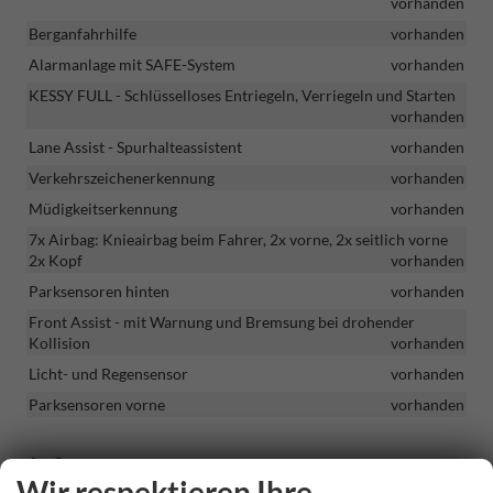
vorhanden
Berganfahrhilfe
vorhanden
Alarmanlage mit SAFE-System
vorhanden
KESSY FULL - Schlüsselloses Entriegeln, Verriegeln und Starten
vorhanden
Lane Assist - Spurhalteassistent
vorhanden
Verkehrszeichenerkennung
vorhanden
Müdigkeitserkennung
vorhanden
7x Airbag: Knieairbag beim Fahrer, 2x vorne, 2x seitlich vorne
2x Kopf
vorhanden
Parksensoren hinten
vorhanden
Front Assist - mit Warnung und Bremsung bei drohender
Kollision
vorhanden
Licht- und Regensensor
vorhanden
Parksensoren vorne
vorhanden
Außen
Wir respektieren Ihre