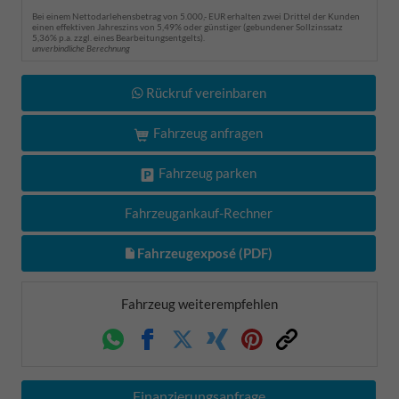
Bei einem Nettodarlehensbetrag von 5.000,- EUR erhalten zwei Drittel der Kunden
einen effektiven Jahreszins von 5,49% oder günstiger (gebundener Sollzinssatz
5,36% p.a. zzgl. eines Bearbeitungsentgelts).
unverbindliche Berechnung
Rückruf vereinbaren
Fahrzeug anfragen
Fahrzeug parken
Fahrzeugankauf-Rechner
Fahrzeugexposé (PDF)
Fahrzeug weiterempfehlen
Whatsapp
Facebook
Twitter
Xing
Pinterest
Link
Finanzierungsanfrage