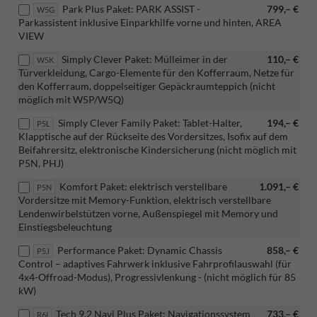
Park Plus Paket: PARK ASSIST -
799,– €
W5G
Parkassistent inklusive Einparkhilfe vorne und hinten, AREA
VIEW
Simply Clever Paket: Mülleimer in der
110,– €
W5K
Türverkleidung, Cargo-Elemente für den Kofferraum, Netze für
den Kofferraum, doppelseitiger Gepäckraumteppich (nicht
möglich mit W5P/W5Q)
Simply Clever Family Paket: Tablet-Halter,
194,– €
P5L
Klapptische auf der Rückseite des Vordersitzes, Isofix auf dem
Beifahrersitz, elektronische Kindersicherung (nicht möglich mit
P5N, PHJ)
Komfort Paket: elektrisch verstellbare
1.091,– €
P5N
Vordersitze mit Memory-Funktion, elektrisch verstellbare
Lendenwirbelstützen vorne, Außenspiegel mit Memory und
Einstiegsbeleuchtung
Performance Paket: Dynamic Chassis
858,– €
P5J
Control – adaptives Fahrwerk inklusive Fahrprofilauswahl (für
4x4-Offroad-Modus), Progressivlenkung - (nicht möglich für 85
kW)
Tech 9.2 Navi Plus Paket: Navigationssystem
733,– €
R6I