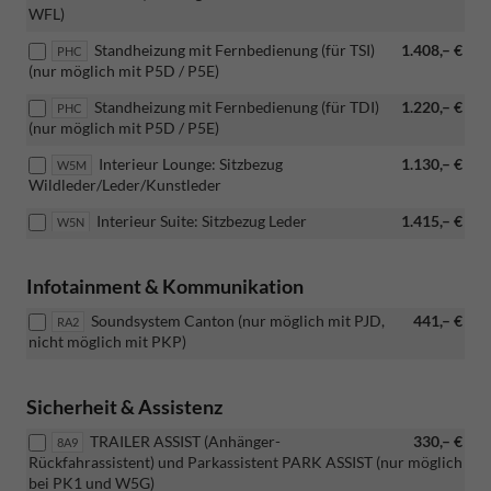
WFL)
Standheizung mit Fernbedienung (für TSI)
1.408,– €
PHC
(nur möglich mit P5D / P5E)
Standheizung mit Fernbedienung (für TDI)
1.220,– €
PHC
(nur möglich mit P5D / P5E)
Interieur Lounge: Sitzbezug
1.130,– €
W5M
Wildleder/Leder/Kunstleder
Interieur Suite: Sitzbezug Leder
1.415,– €
W5N
Infotainment & Kommunikation
Soundsystem Canton (nur möglich mit PJD,
441,– €
RA2
nicht möglich mit PKP)
Sicherheit & Assistenz
TRAILER ASSIST (Anhänger-
330,– €
8A9
Rückfahrassistent) und Parkassistent PARK ASSIST (nur möglich
bei PK1 und W5G)