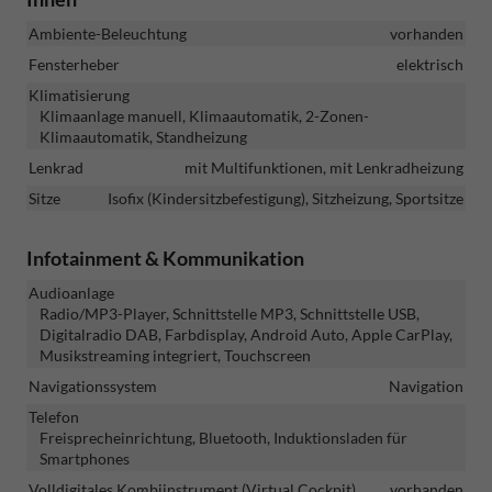
Ambiente-Beleuchtung
vorhanden
Fensterheber
elektrisch
Klimatisierung
Klimaanlage manuell, Klimaautomatik, 2-Zonen-
Klimaautomatik, Standheizung
Lenkrad
mit Multifunktionen, mit Lenkradheizung
Sitze
Isofix (Kindersitzbefestigung), Sitzheizung, Sportsitze
Infotainment & Kommunikation
Audioanlage
Radio/MP3-Player, Schnittstelle MP3, Schnittstelle USB,
Digitalradio DAB, Farbdisplay, Android Auto, Apple CarPlay,
Musikstreaming integriert, Touchscreen
Navigationssystem
Navigation
Telefon
Freisprecheinrichtung, Bluetooth, Induktionsladen für
Smartphones
Volldigitales Kombiinstrument (Virtual Cockpit)
vorhanden