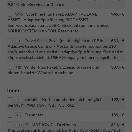
9,2", Online-Service für 3 Jahre
Sportline Plus Paket: ADAPTIVE LANE
949,– €
WFQ
ASSIST - Adaptive Spurführung, SIDE ASSIST -
Spurwechselassistent, USB-C Steckplatz am Innenspiegel,
SOUNDSYSTEM KANTON, Reserverad
Travel Assist Paket (nicht möglich mit PPJ):
631,– €
P5H
Adaptive Cruise Control – Abstandsregeltempomat bis 210
km/h, adaptiver Lane Assist – adaptive Spurführung, Side Assist
- Spurwechselassistent, USB-C-Eingang im Innenspiegelhalter
Winter Plus Paket: Sitzheizung vorne und
307,– €
P6E
hinten, beheizte Windschutzscheibe
Innen
variabler Kofferraumboden (nicht möglich
192,– €
PKP
bei W5K, PWD, PJA / PJB / PJC, RA2)
Trennnetz
189,– €
3CX
CLIMATRONIC - Dreizonen-
311,– €
PHD
Klimaautomatik (nur möglich bei R5B / R5D / R5D / R5G / R5I /