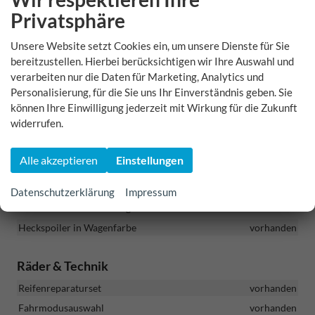
Dachträger - schwarz
vorhanden
Privatsphäre
Außenspiegel elektrisch verstellbar, anklappbar, beheizt mit
automatischer Dimmung beim Fahrer
vorhanden
Unsere Website setzt Cookies ein, um unsere Dienste für Sie
Sunset - getönte Scheiben ab B-Säule
vorhanden
bereitzustellen. Hierbei berücksichtigen wir Ihre Auswahl und
verarbeiten nur die Daten für Marketing, Analytics und
Beheizte Scheibenwaschanlage
vorhanden
Personalisierung, für die Sie uns Ihr Einverständnis geben. Sie
Sportline Exterieur - Stoßfänger vorn und hinten und
können Ihre Einwilligung jederzeit mit Wirkung für die Zukunft
Einstiegsleisten in Wagenfarbe lackiert
vorhanden
widerrufen.
Voll-LED-Rückleuchten mit animierten Blinkern
vorhanden
Versenkbare Scheinwerferwaschanlage
vorhanden
Alle akzeptieren
Einstellungen
FULL LED MATRIX Scheinwerfer mit AFS
vorhanden
Elektrische Heckklappe mit virtuellem Pedal
vorhanden
Datenschutzerklärung
Impressum
Fensterleisten - schwarz glänzend
vorhanden
Heckspoiler in Wagenfarbe
vorhanden
Räder & Technik
Reifenreparaturset
vorhanden
Fahrmodusauswahl
vorhanden