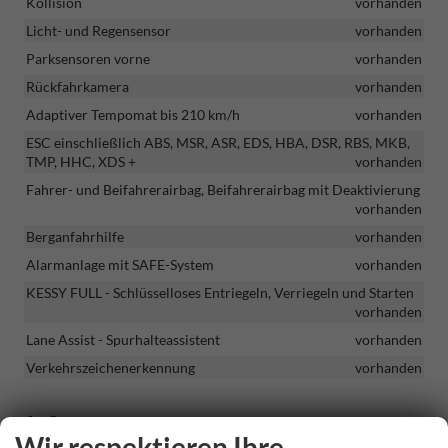
Kollision
vorhanden
Licht- und Regensensor
vorhanden
Parksensoren vorne
vorhanden
Rückfahrkamera
vorhanden
Adaptiver Tempomat bis 210 km/h
vorhanden
ESC einschließlich ABS, MSR, ASR, EDS, HBA, DSR, RBS, MKB,
TMP, HHC, XDS +
vorhanden
Fahrer- und Beifahrerairbag, Beifahrerairbag mit Deaktivierung
vorhanden
Berganfahrhilfe
vorhanden
Alarmanlage mit SAFE-System
vorhanden
KESSY FULL - Schlüsselloses Entriegeln, Verriegeln und Starten
vorhanden
Lane Assist - Spurhalteassistent
vorhanden
Verkehrszeichenerkennung
vorhanden
Außen
Wir respektieren Ihre