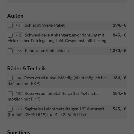
Außen
Schlecht-Wege-Paket
194,– €
PK4
Schwenkbare Anhängerzugvorrichtung mit
845,– €
PK1
elektrischer Entriegelung, inkl. Gespannstabilisierung
Panorama-Schiebedach
1.370,– €
PK6
Räder & Technik
Reserverad (unvollständig)(nicht möglich bei
184,– €
PJA
4x4 und mit PKP)
Reserverad mit Stahlfelge (für 4x4 nicht
184,– €
PJD
möglich mit PKP)
Sagitarius Leichtmetallfelgen 19" Anthrazit
545,– €
PY3
(für 4x2 225/40 R19) (für 4x4 225/45 R19)
Sonstiges