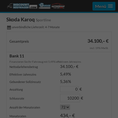
Menü
Skoda Karoq
Sportline
unverbindliche Lieferzeit: 4-7 Monate
34.100,– €
Gesamtpreis
incl. 19% MwSt.
Bank 11
Finanzieren Sie Ihr Fahrzeug mit 5,49% effektivem Jahreszins.
34.100,– €
Nettodarlehensbetrag
5,49%
Effektiver Jahreszins
5,36%
Gebundener Sollzinssatz
€
Anzahlung
€
Schlussrate
Anzahl der Monatsraten
434,– €
Monatsraten