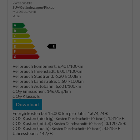
KATEGORIE
SUV/Geländewagen/Pickup
MODELLJAHR
2026
Verbrauch kombiniert:
6,40 l/100km
Verbrauch Innenstadt:
8,00 l/100km
Verbrauch Stadtrand:
6,20 l/100km
Verbrauch Landstraße:
5,60 l/100km
Verbrauch Autobahn:
6,60 l/100km
CO
-Emissionen:
146,00 g/km
2
CO
-Klasse:
E
2
Download
Energiekosten bei 15.000 km pro Jahr:
1.674,24 €
CO2 Kosten (niedrig)
:
1.314,- €
(Kosten Durchschnitt 10 Jahre)
CO2 Kosten (mittel)
:
3.120,75 €
(Kosten Durchschnitt 10 Jahre)
CO2 Kosten (hoch)
:
4.818,- €
(Kosten Durchschnitt 10 Jahre)
Jahressteuer:
142,- €