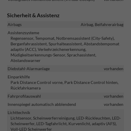
Sicherheit & Assistenz
Airbags
Airbag, Beifahrerairbag
Assistenzsysteme
Regensensor, Tempomat, Notbremsassistent (City-Safety),
Berganfahrassistent, Spurhalteassistent, Abstandstempomat
adaptiv (ACC), Verkehrzeichenerkennung,
Müdigkeitserkennungs-Sensor, Sprachassistent,
Abstandswarner
Diebstahl-Alarmanlage
vorhanden
Einparkhilfe
Park Distance Control vorne, Park Distance Control hinten,
Rückfahrkamera
Fahrprofilauswahl
vorhanden
Innenspiegel automatisch abblendend
vorhanden
Lichttechnik
Lichtsensor, Scheinwerferreinigung, LED-Rückleuchten, LED-
Scheinwerfer, LED-Tagfahrlicht, Kurvenlicht, adaptiv (AFS),
Voll-LED Scheinwerfer