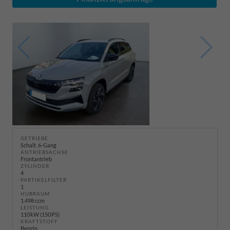
GETRIEBE
Schalt. 6-Gang
ANTRIEBSACHSE
Frontantrieb
ZYLINDER
4
PARTIKELFILTER
1
HUBRAUM
1.498 ccm
LEISTUNG
110 kW (150 PS)
KRAFTSTOFF
Benzin