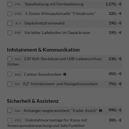
Standheizung mit Fernbedienung
1.270,– €
Elektrische
PHC
Heckklappenbedienung
3-Zonen-Klimaautomatik "Climatronic"
320,– €
PHD
mit
Komfortöffnung
Gepäcknetztrennwand
190,– €
3CX
"Virtual
Pedal")
Variabler Ladeboden im Gepäckraum
190,– €
PKP
Infotainment & Kommunikation
230 Volt-Steckdose und USB-Ladeanschluss
230,– €
RA3
hinten
(Nur
450,– €
Canton Soundsystem
RA2
in
9,2" Infotainment- und Navigationssystem
750,– €
R6I
Verbindung
mit:
[PJD]
Sicherheit & Assistenz
Platzsparendes
Notrad)
(Nur
990,– €
Anhängerrangierassistent "Trailer Assist"
8A9
in
Diebstahlwarnanlage für Kessy mit
300,– €
PDC
Verbindung
Innenraumüberwachung und Safe Funktion
mit: