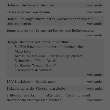
Höheneinstellbare Vordersitze
vorhanden
Verzurrösen im Gepäckraum
vorhanden
Höhen- und längeneinstellbares Lenkrad, Schalthebel mit
Lederelementen
vorhanden
Sonnenblende inkl. Spiegel auf Fahrer- und Beifahrerseite
vorhanden
Design Selections und Interieur Sportline
Stoff in Schwarz, kombiniert mit hochwertigen
Materialien
Armaturentafel und Türverkleidung Schwarz
Dekorleisten ''Piano-Black''
Tür-Dekor ''Carbon-Optik''
Dachhimmel in Schwarz
vorhanden
12-V-Steckdose im Gepäckraum
vorhanden
Tickethalter an der Windschutzscheibe
vorhanden
Brillenfach am Dachhimmel (entfällt in Verbindung mit
elektrischem Panoramaschiebedach)
vorhanden