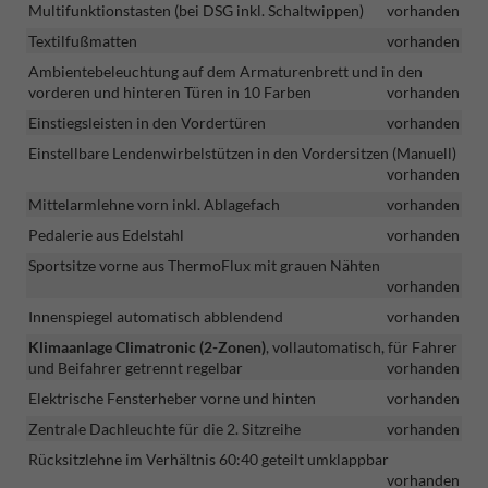
Multifunktionstasten (bei DSG inkl. Schaltwippen)
vorhanden
Textilfußmatten
vorhanden
Ambientebeleuchtung auf dem Armaturenbrett und in den
vorderen und hinteren Türen in 10 Farben
vorhanden
Einstiegsleisten in den Vordertüren
vorhanden
Einstellbare Lendenwirbelstützen in den Vordersitzen (Manuell)
vorhanden
Mittelarmlehne vorn inkl. Ablagefach
vorhanden
Pedalerie aus Edelstahl
vorhanden
Sportsitze vorne aus ThermoFlux mit grauen Nähten
vorhanden
Innenspiegel automatisch abblendend
vorhanden
Klimaanlage Climatronic (2-Zonen)
, vollautomatisch, für Fahrer
und Beifahrer getrennt regelbar
vorhanden
Elektrische Fensterheber vorne und hinten
vorhanden
Zentrale Dachleuchte für die 2. Sitzreihe
vorhanden
Rücksitzlehne im Verhältnis 60:40 geteilt umklappbar
vorhanden