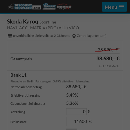
Menü
Skoda Karoq
Sportline
NAVI+ACC+MATRIX+PDC+ALU+VICO
unverbindliche Lieferzeit: ca. 2-3 Monate
Zentrallager (extern)
38.990,– €
38.680,– €
Gesamtpreis
incl. 19% MwSt.
Bank 11
Finanzieren Sie Ihr Fahrzeug mit 5,49% effektivem Jahreszins.
38.680,– €
Nettodarlehensbetrag
5,49%
Effektiver Jahreszins
5,36%
Gebundener Sollzinssatz
€
Anzahlung
€
Schlussrate