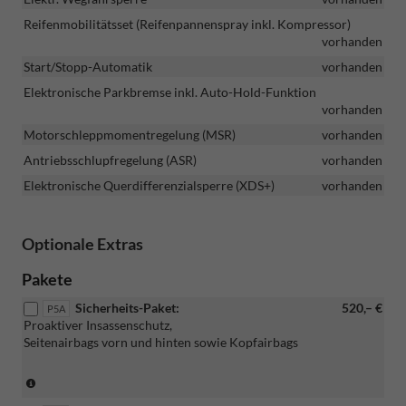
Reifenmobilitätsset (Reifenpannenspray inkl. Kompressor)
vorhanden
Start/Stopp-Automatik
vorhanden
Elektronische Parkbremse inkl. Auto-Hold-Funktion
vorhanden
Motorschleppmomentregelung (MSR)
vorhanden
Antriebsschlupfregelung (ASR)
vorhanden
Elektronische Querdifferenzialsperre (XDS+)
vorhanden
Optionale Extras
Pakete
Sicherheits-Paket:
520,– €
P5A
Proaktiver Insassenschutz,
Seitenairbags vorn und hinten sowie Kopfairbags
(Nur
in