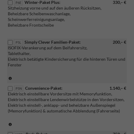
Winter-Paket Plus:
330,– €
Verbindung
P6E
Sitzheizung vorne und auf den äußeren Rücksitzen,
mit:
Beheizbare Scheibenwaschanlage,
[P5H]
Scheinwerferreinigungsanlage,
Travel
Beheizbare Frontscheibe
Assist)
Simply Clever Familien-Paket:
200,– €
P5L
ISOFIX-Verankerung auf dem Beifahrersitz,
Tablethalter,
Elektrisch betätigte Kindersicherung für die hinteren Türen und
Fenster
(Nicht
mehr
Convenience-Paket:
1.140,– €
bestellbar,
P5N
Elektrisch einstellbare Vordersitze mit Memoryfunktion,
nur
Elektrisch einstellbare Lendenwirbelstütze in den Vordersitzen,
für
Elektrisch einstell-, anklapp- und beheizbare Außenspiegel
Lagerwagen
(Memoryfunktion) & automatische Abblendung (Fahrerseite)
verfügbar)
(Nur
in