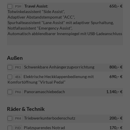
[PK1]
Travel Assist:
650,– €
P5H
Schwenkbare
Totwinkelassistent "Side Assist",
Anhängerzugvo
Adaptiver Abstandstempomat "ACC",
[W5G]
Spurhalteassistent "Lane Assist" mit adaptiver Spurhaltung,
Parken
Notfallassistent "Emergency Assist",
Plus-
Automatisch abblendbarer Innenspiegel mit USB-Ladeanschluss
Paket
und
[4E6]
Elektrische
Außen
Heckklappenb
mit
Schwenkbare Anhängerzugvorrichtung
800,– €
PK1
Komfortöffnu
"Virtual
Elektrische Heckklappenbedienung mit
690,– €
4E6
Pedal")
Komfortöffnung "Virtual Pedal"
Panoramaschiebedach
1.140,– €
PK6
Räder & Technik
Triebwerkunterbodenschutz
200,– €
PK4
Platzsparendes Notrad
170,– €
PJD