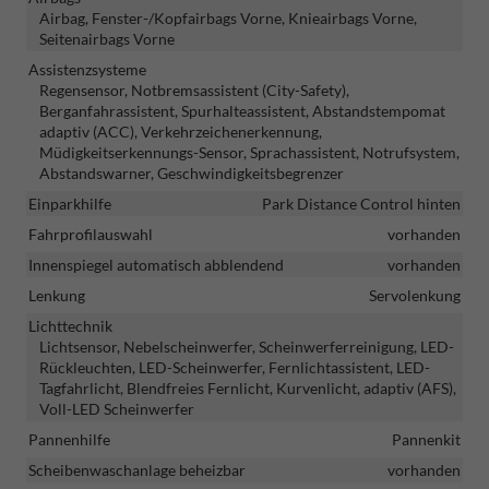
Airbag, Fenster-/Kopfairbags Vorne, Knieairbags Vorne,
Seitenairbags Vorne
Assistenzsysteme
Regensensor, Notbremsassistent (City-Safety),
Berganfahrassistent, Spurhalteassistent, Abstandstempomat
adaptiv (ACC), Verkehrzeichenerkennung,
Müdigkeitserkennungs-Sensor, Sprachassistent, Notrufsystem,
Abstandswarner, Geschwindigkeitsbegrenzer
Einparkhilfe
Park Distance Control hinten
Fahrprofilauswahl
vorhanden
Innenspiegel automatisch abblendend
vorhanden
Lenkung
Servolenkung
Lichttechnik
Lichtsensor, Nebelscheinwerfer, Scheinwerferreinigung, LED-
Rückleuchten, LED-Scheinwerfer, Fernlichtassistent, LED-
Tagfahrlicht, Blendfreies Fernlicht, Kurvenlicht, adaptiv (AFS),
Voll-LED Scheinwerfer
Pannenhilfe
Pannenkit
Scheibenwaschanlage beheizbar
vorhanden