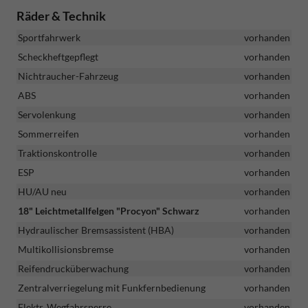
Räder & Technik
Sportfahrwerk
vorhanden
Scheckheftgepflegt
vorhanden
Nichtraucher-Fahrzeug
vorhanden
ABS
vorhanden
Servolenkung
vorhanden
Sommerreifen
vorhanden
Traktionskontrolle
vorhanden
ESP
vorhanden
HU/AU neu
vorhanden
18" Leichtmetallfelgen "Procyon" Schwarz
vorhanden
Hydraulischer Bremsassistent (HBA)
vorhanden
Multikollisionsbremse
vorhanden
Reifendrucküberwachung
vorhanden
Zentralverriegelung mit Funkfernbedienung
vorhanden
Elektr. Wegfahrsperre
vorhanden