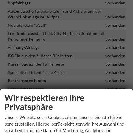
Kopfairbags
vorhanden
Automatische Türentriegelung und Aktivierung der
Warnblinkanlage bei Aufprall
vorhanden
Notrufsystem "eCall"
vorhanden
Frontradarassistent inkl. City-Notbremsfunktion mit
Personenerkennung
vorhanden
Vorhang-Airbags
vorhanden
ISOFIX aus den äußeren Rücksitzen
vorhanden
Knieairbag auf der Fahrerseite
vorhanden
Spurhalteassistent "Lane Assist"
vorhanden
Parksensoren hinten
vorhanden
Seitenairbags vorne
vorhanden
Wir respektieren Ihre
Aufmerksamkeits- und Müdigkeitserkennung
vorhanden
Privatsphäre
Adaptiver Abstandstempomat "ACC"
vorhanden
KESSY (schlüsselloses Zugangs- und Start-Stopp-System)
Unsere Website setzt Cookies ein, um unsere Dienste für Sie
vorhanden
bereitzustellen. Hierbei berücksichtigen wir Ihre Auswahl und
Licht- und Regensensor
vorhanden
verarbeiten nur die Daten für Marketing, Analytics und