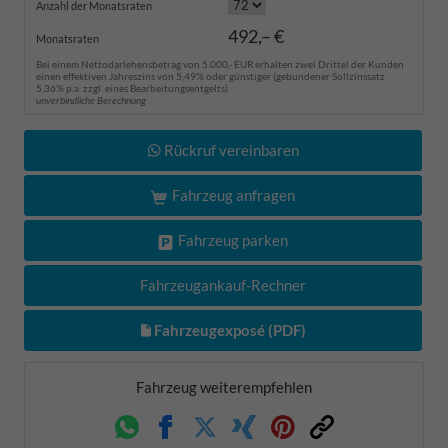
Anzahl der Monatsraten
492,– €
Monatsraten
Bei einem Nettodarlehensbetrag von 5.000,- EUR erhalten zwei Drittel der Kunden
einen effektiven Jahreszins von 5,49% oder günstiger (gebundener Sollzinssatz
5,36% p.a. zzgl. eines Bearbeitungsentgelts).
unverbindliche Berechnung
Rückruf vereinbaren
Fahrzeug anfragen
Fahrzeug parken
Fahrzeugankauf-Rechner
Fahrzeugexposé (PDF)
Fahrzeug weiterempfehlen
Whatsapp
Facebook
Twitter
Xing
Pinterest
Link