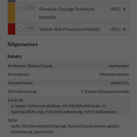
2X2X
Phoenix-Orange Premium
450,– €
Metallic
K1K1
Velvet-Rot Premium Metallic
450,– €
Allgemeines
Innen
Ambiente-Beleuchtung
vorhanden
Armlehnen
Mittelarmlehne
Fensterheber
elektrisch
Klimatisierung
2-Zonen-Klimaautomatik
Lenkrad
in Leder, höhenverstellbar, mit Multifunktionen, in
Sportausführung, mit Lenkradheizung, mit Schaltwippen
Sitze
Isofix (Kindersitzbefestigung), Rücksitzbank hinten geteilt,
Sitzheizung, Sportsitze