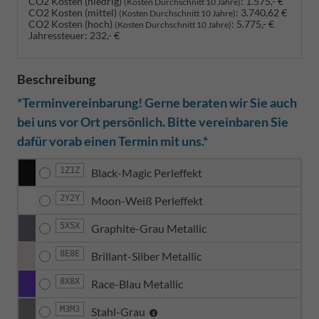
CO2 Kosten (niedrig)
:
1.575,- €
(Kosten Durchschnitt 10 Jahre)
CO2 Kosten (mittel)
:
3.740,62 €
(Kosten Durchschnitt 10 Jahre)
CO2 Kosten (hoch)
:
5.775,- €
(Kosten Durchschnitt 10 Jahre)
Jahressteuer:
232,- €
Beschreibung
*Terminvereinbarung! Gerne beraten wir Sie auch
bei uns vor Ort persönlich. Bitte vereinbaren Sie
dafür vorab einen Termin mit uns.*
1Z1Z
Black-Magic Perleffekt
2Y2Y
Moon-Weiß Perleffekt
5X5X
Graphite-Grau Metallic
8E8E
Brillant-Silber Metallic
8X8X
Race-Blau Metallic
M3M3
Stahl-Grau