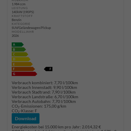
HUBRAUM
1.984 ccm
LEISTUNG
140 kW (190 PS)
KRAFTSTOFF
Benzin
KATEGORIE
SUV/Geländewagen/Pickup
MODELLJAHR
2026
Verbrauch kombiniert:
7,70 l/100km
Verbrauch Innenstadt:
9,90 l/100km
Verbrauch Stadtrand:
7,90 l/100km
Verbrauch Landstraße:
6,70 l/100km
Verbrauch Autobahn:
7,70 l/100km
CO
-Emissionen:
175,00 g/km
2
CO
-Klasse:
F
2
Download
Energiekosten bei 15.000 km pro Jahr:
2.014,32 €