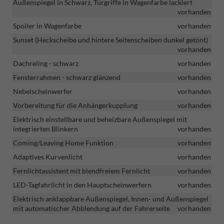
Außenspiegel in Schwarz, Türgriffe in Wagenfarbe lackiert
vorhanden
Spoiler in Wagenfarbe
vorhanden
Sunset (Heckscheibe und hintere Seitenscheiben dunkel getönt)
vorhanden
Dachreling - schwarz
vorhanden
Fensterrahmen - schwarz glänzend
vorhanden
Nebelscheinwerfer
vorhanden
Vorbereitung für die Anhängerkupplung
vorhanden
Elektrisch einstellbare und beheizbare Außenspiegel mit
integrierten Blinkern
vorhanden
Coming/Leaving Home Funktion
vorhanden
Adaptives Kurvenlicht
vorhanden
Fernlichtassistent mit blendfreiem Fernlicht
vorhanden
LED-Tagfahrlicht in den Hauptscheinwerfern
vorhanden
Elektrisch anklappbare Außenspiegel, Innen- und Außenspiegel
mit automatischer Abblendung auf der Fahrerseite
vorhanden