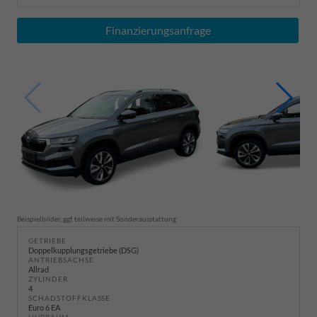
Finanzierungsanfrage
Beispielbilder, ggf. teilweise mit Sonderausstattung
GETRIEBE
Doppelkupplungsgetriebe (DSG)
ANTRIEBSACHSE
Allrad
ZYLINDER
4
SCHADSTOFFKLASSE
Euro 6 EA