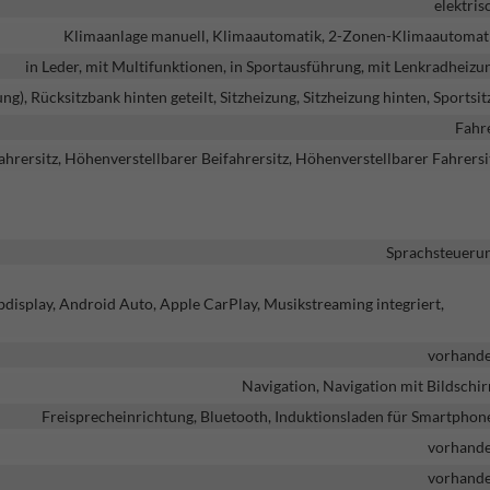
elektris
Klimaanlage manuell, Klimaautomatik, 2-Zonen-Klimaautomat
in Leder, mit Multifunktionen, in Sportausführung, mit Lenkradheizu
ung), Rücksitzbank hinten geteilt, Sitzheizung, Sitzheizung hinten, Sportsit
Fahr
hrersitz, Höhenverstellbarer Beifahrersitz, Höhenverstellbarer Fahrersi
Sprachsteueru
bdisplay, Android Auto, Apple CarPlay, Musikstreaming integriert,
vorhand
Navigation, Navigation mit Bildschi
Freisprecheinrichtung, Bluetooth, Induktionsladen für Smartphon
vorhand
vorhand