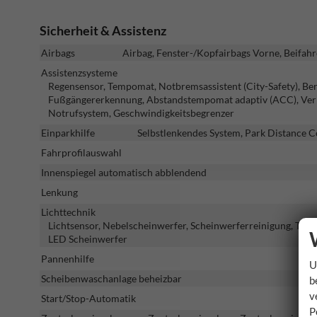
Sicherheit & Assistenz
Airbags
Airbag, Fenster-/Kopfairbags Vorne, Beifahr
Assistenzsysteme
Regensensor, Tempomat, Notbremsassistent (City-Safety), Berg
Fußgängererkennung, Abstandstempomat adaptiv (ACC), Verk
Notrufsystem, Geschwindigkeitsbegrenzer
Einparkhilfe
Selbstlenkendes System, Park Distance C
Fahrprofilauswahl
Innenspiegel automatisch abblendend
Lenkung
Lichttechnik
Lichtsensor, Nebelscheinwerfer, Scheinwerferreinigung, Tagfah
LED Scheinwerfer
Pannenhilfe
U
Scheibenwaschanlage beheizbar
b
v
Start/Stop-Automatik
P