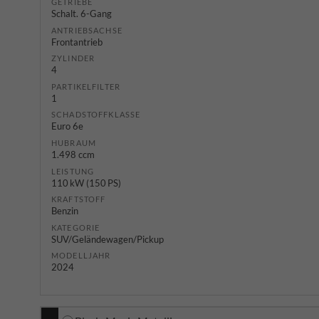
GETRIEBE
Schalt. 6-Gang
ANTRIEBSACHSE
Frontantrieb
ZYLINDER
4
PARTIKELFILTER
1
SCHADSTOFFKLASSE
Euro 6e
HUBRAUM
1.498 ccm
LEISTUNG
110 kW (150 PS)
KRAFTSTOFF
Benzin
KATEGORIE
SUV/Geländewagen/Pickup
MODELLJAHR
2024