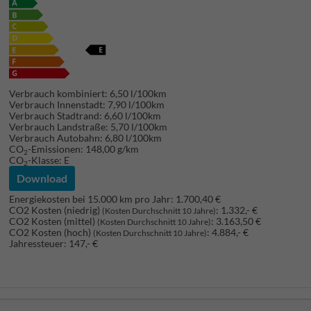
Verbrauch kombiniert:
6,50 l/100km
Verbrauch Innenstadt:
7,90 l/100km
Verbrauch Stadtrand:
6,60 l/100km
Verbrauch Landstraße:
5,70 l/100km
Verbrauch Autobahn:
6,80 l/100km
CO
-Emissionen:
148,00 g/km
2
CO
-Klasse:
E
2
Download
Energiekosten bei 15.000 km pro Jahr:
1.700,40 €
CO2 Kosten (niedrig)
:
1.332,- €
(Kosten Durchschnitt 10 Jahre)
CO2 Kosten (mittel)
:
3.163,50 €
(Kosten Durchschnitt 10 Jahre)
CO2 Kosten (hoch)
:
4.884,- €
(Kosten Durchschnitt 10 Jahre)
Jahressteuer:
147,- €