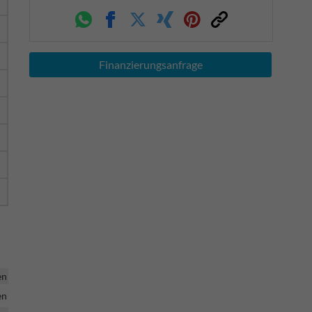
Whatsapp
Facebook
Twitter
Xing
Pinterest
Link
Finanzierungsanfrage
en
en