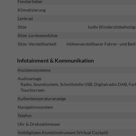
Fensterheber
Klimatisierung
Lenkrad
Sitze
Isofix (Kindersitzbefestig
Sitze: Lordosenstütze
Sitze: Verstellbarkeit
Höhenverstellbarer Fahrer- und Beifa
Infotainment & Kommunikation
Assistenzsysteme
Audioanlage
Radio, Soundsystem, Schnittstelle USB, Digitalradio DAB, Far
Touchscreen
Außentemperaturanzeige
Navigationssystem
Telefon
Uhr & Drehzahlmesser
Volldigitales Kombiinstrument (Virtual Cockpit)