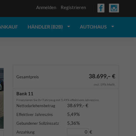
Anmelden
Registrieren
ANKAUF
HÄNDLER (B2B)
AUTOHAUS
38.699,– €
Gesamtpreis
incl. 19% MwSt.
Bank 11
Finanzieren Sie Ihr Fahrzeug mit 5,49% effektivem Jahreszins.
38.699,– €
Nettodarlehensbetrag
5,49%
Effektiver Jahreszins
5,36%
Gebundener Sollzinssatz
€
Anzahlung