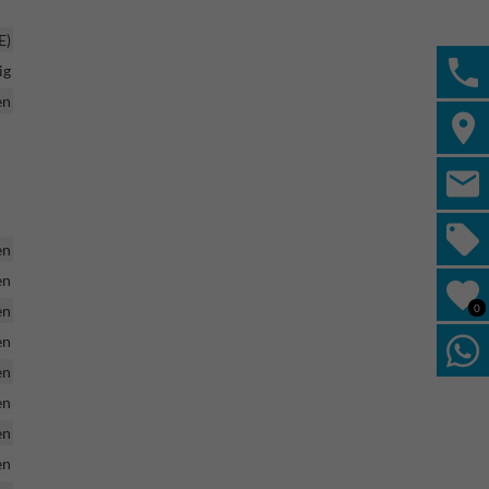
E)
ig
en
en
en
0
en
en
en
en
en
en