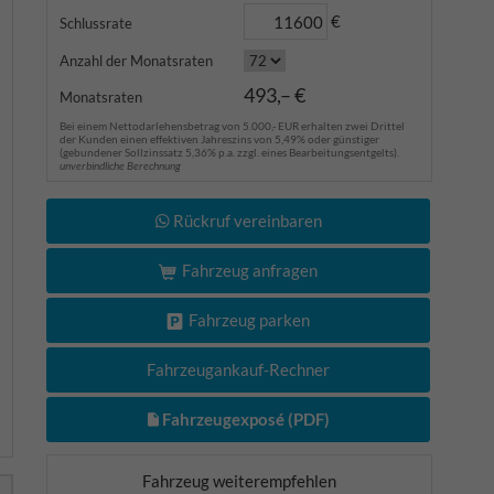
€
Schlussrate
Anzahl der Monatsraten
493,– €
Monatsraten
Bei einem Nettodarlehensbetrag von 5.000,- EUR erhalten zwei Drittel
der Kunden einen effektiven Jahreszins von 5,49% oder günstiger
(gebundener Sollzinssatz 5,36% p.a. zzgl. eines Bearbeitungsentgelts).
unverbindliche Berechnung
Rückruf vereinbaren
Fahrzeug anfragen
Fahrzeug parken
Fahrzeugankauf-Rechner
Fahrzeugexposé (PDF)
Fahrzeug weiterempfehlen