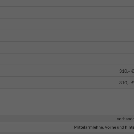
310,– €
310,– €
vorhand
Mittelarmlehne, Vorne und hint