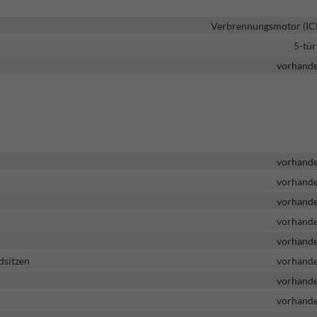
Verbrennungsmotor (IC
5-tür
vorhand
vorhand
vorhand
vorhand
vorhand
vorhand
dsitzen
vorhand
vorhand
vorhand