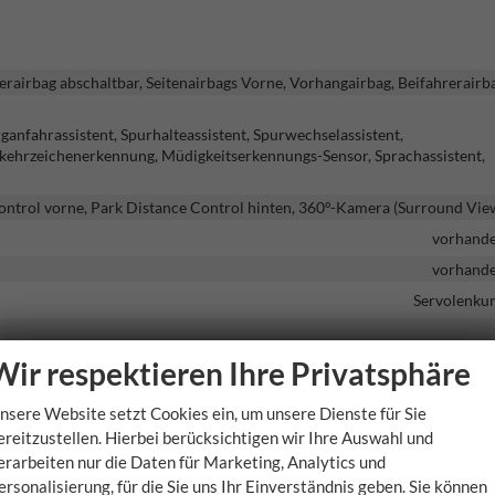
erairbag abschaltbar, Seitenairbags Vorne, Vorhangairbag, Beifahrerairb
anfahrassistent, Spurhalteassistent, Spurwechselassistent,
ehrzeichenerkennung, Müdigkeitserkennungs-Sensor, Sprachassistent,
ontrol vorne, Park Distance Control hinten, 360°-Kamera (Surround Vie
vorhand
vorhand
Servolenku
rlicht, LED-Rückleuchten, LED-Tagfahrlicht, Blendfreies Fernlicht, Voll-
Wir respektieren Ihre Privatsphäre
Reserver
nsere Website setzt Cookies ein, um unsere Dienste für Sie
vorhand
ereitzustellen. Hierbei berücksichtigen wir Ihre Auswahl und
erarbeiten nur die Daten für Marketing, Analytics und
vorhand
ersonalisierung, für die Sie uns Ihr Einverständnis geben. Sie können