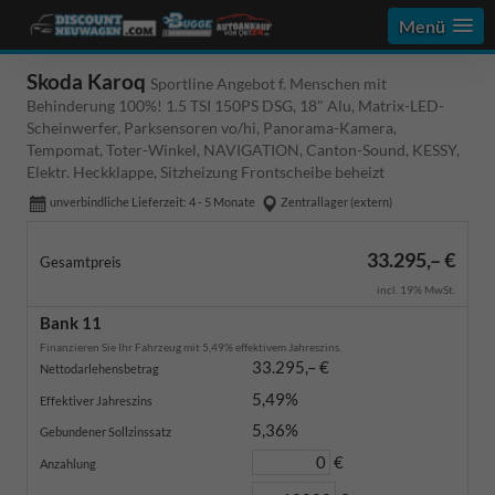
Menü
Skoda Karoq
Sportline Angebot f. Menschen mit
Behinderung 100%! 1.5 TSI 150PS DSG, 18" Alu, Matrix-LED-
Scheinwerfer, Parksensoren vo/hi, Panorama-Kamera,
Tempomat, Toter-Winkel, NAVIGATION, Canton-Sound, KESSY,
Elektr. Heckklappe, Sitzheizung Frontscheibe beheizt
unverbindliche Lieferzeit: 4 - 5 Monate
Zentrallager (extern)
33.295,– €
Gesamtpreis
incl. 19% MwSt.
Bank 11
Finanzieren Sie Ihr Fahrzeug mit 5,49% effektivem Jahreszins.
33.295,– €
Nettodarlehensbetrag
5,49%
Effektiver Jahreszins
5,36%
Gebundener Sollzinssatz
€
Anzahlung