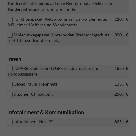
Kindersitzbefestigung auf dem Beifahrersitz, Elektrische
unterm
Kindersicherung für die Türen hinten
Sitz,
ENTFALL
Funktionspaket: Netzprogramm, Cargo-Elemente,
110,– €
Regenschirm)
Mülleimer, Kofferraum-Wendematte
Schlechtwegepaket (Unterboden-Steinschlagschutz
300,– €
und Triebwerksunterschutz)
Innen
230V-Steckdose und USB-C-Ladeanschluss für
185,– €
Fondpassagiere
Gepäckraum-Trennnetz
135,– €
3-Zonen-Climatronic
250,– €
Infotainment & Kommunikation
Infotainment Navi 9"
825,– €