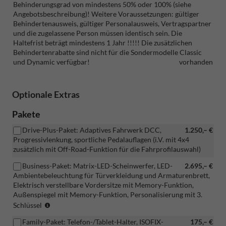
Behinderungsgrad von mindestens 50% oder 100% (siehe
Angebotsbeschreibung)! Weitere Voraussetzungen: gültiger
Behindertenausweis, gültiger Personalausweis, Vertragspartner
und die zugelassene Person müssen identisch sein. Die
Haltefrist beträgt mindestens 1 Jahr !!!!! Die zusätzlichen
Behindertenrabatte sind nicht für die Sondermodelle Classic
und Dynamic verfügbar!
vorhanden
Optionale Extras
Pakete
Drive-Plus-Paket: Adaptives Fahrwerk DCC,
1.250,– €
Progressivlenkung, sportliche Pedalauflagen (i.V. mit 4x4
zusätzlich mit Off-Road-Funktion für die Fahrprofilauswahl)
Business-Paket: Matrix-LED-Scheinwerfer, LED-
2.695,– €
Ambientebeleuchtung für Türverkleidung und Armaturenbrett,
Elektrisch verstellbare Vordersitze mit Memory-Funktion,
Außenspiegel mit Memory-Funktion, Personalisierung mit 3.
(Vermerk:
Schlüssel
ENTFALL
Family-Paket: Telefon-/Tablet-Halter, ISOFIX-
175,– €
Ablagefächer