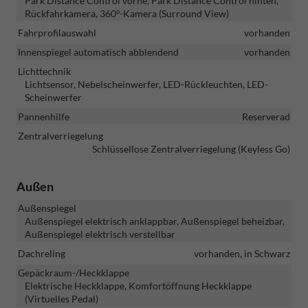
Park Distance Control vorne, Park Distance Control hinten,
Rückfahrkamera, 360°-Kamera (Surround View)
Fahrprofilauswahl
vorhanden
Innenspiegel automatisch abblendend
vorhanden
Lichttechnik
Lichtsensor, Nebelscheinwerfer, LED-Rückleuchten, LED-
Scheinwerfer
Pannenhilfe
Reserverad
Zentralverriegelung
Schlüssellose Zentralverriegelung (Keyless Go)
Außen
Außenspiegel
Außenspiegel elektrisch anklappbar, Außenspiegel beheizbar,
Außenspiegel elektrisch verstellbar
Dachreling
vorhanden, in Schwarz
Gepäckraum-/Heckklappe
Elektrische Heckklappe, Komfortöffnung Heckklappe
(Virtuelles Pedal)