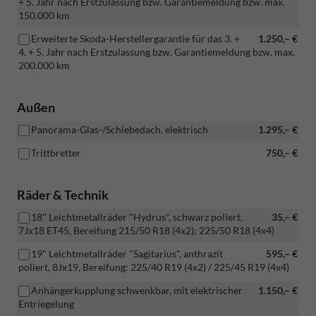
+ 5. Jahr nach Erstzulassung bzw. Garantiemeldung bzw. max.
150.000 km
Erweiterte Skoda-Herstellergarantie für das 3. +
1.250,– €
4. + 5. Jahr nach Erstzulassung bzw. Garantiemeldung bzw. max.
200.000 km
Außen
Panorama-Glas-/Schiebedach, elektrisch
1.295,– €
Trittbretter
750,– €
Räder & Technik
18" Leichtmetallräder "Hydrus", schwarz poliert,
35,– €
7Jx18 ET45, Bereifung 215/50 R18 (4x2); 225/50 R18 (4x4)
19" Leichtmetallräder "Sagitarius", anthrazit
595,– €
poliert, 8Jx19, Bereifung: 225/40 R19 (4x2) / 225/45 R19 (4x4)
Anhängerkupplung schwenkbar, mit elektrischer
1.150,– €
Entriegelung