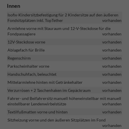
Innen
Isofix-Kindersitzbefestigung für 2 Kindersitze auf den äußeren
Fondsitzplätzen inkl. TopTether
vorhanden
Armlehne vorne mit Stauraum und 12-V-Steckdose für die
Fondpassagiere
vorhanden
12V-Steckdose vorne
vorhanden
Ablagefach für Brille
vorhanden
Regenschirm
vorhanden
Parkscheinhalter vorne
vorhanden
Handschuhfach, beleuchtet
vorhanden
Mittelarmlehne hinten mit Getränkehalter
vorhanden
Verzurrösen + 2 Taschenhaken im Gepäckraum
vorhanden
Fahrer- und Beifahrersitz manuell höheneinstellbar mit manuell
einstellbarer Lendenwirbelstütze
vorhanden
Textilfußmatten vorne und hinten
vorhanden
Sitzheizung vorne und den äußeren Sitzplätzen im Fond
vorhanden