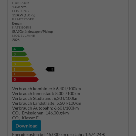
HUBRAUM
1.498 ccm
LEISTUNG
110 kW (150 PS)
KRAFTSTOFF
Benzin
KATEGORIE
SUV/Geländewagen/Pickup
MODELLJAHR
2026
Verbrauch kombiniert:
6,40 l/100km
Verbrauch Innenstadt:
8,30 l/100km
Verbrauch Stadtrand:
6,20 l/100km
Verbrauch Landstraße:
5,50 l/100km
Verbrauch Autobahn:
6,60 l/100km
CO
-Emissionen:
146,00 g/km
2
CO
-Klasse:
E
2
Download
Energiekosten bei 15.000 km pro Jahr:
1.674,24 €