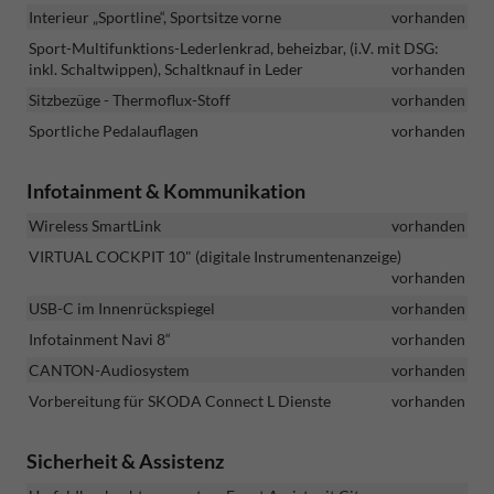
Interieur „Sportline“, Sportsitze vorne
vorhanden
Sport-Multifunktions-Lederlenkrad, beheizbar, (i.V. mit DSG:
inkl. Schaltwippen), Schaltknauf in Leder
vorhanden
Sitzbezüge - Thermoflux-Stoff
vorhanden
Sportliche Pedalauflagen
vorhanden
Infotainment & Kommunikation
Wireless SmartLink
vorhanden
VIRTUAL COCKPIT 10" (digitale Instrumentenanzeige)
vorhanden
USB-C im Innenrückspiegel
vorhanden
Infotainment Navi 8“
vorhanden
CANTON-Audiosystem
vorhanden
Vorbereitung für SKODA Connect L Dienste
vorhanden
Sicherheit & Assistenz