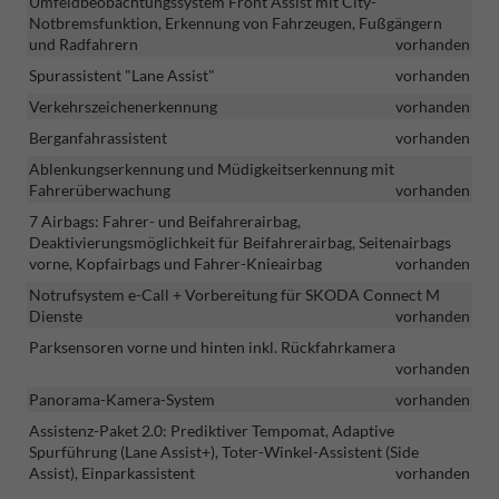
Umfeldbeobachtungssystem Front Assist mit City-
Notbremsfunktion, Erkennung von Fahrzeugen, Fußgängern
und Radfahrern
vorhanden
Spurassistent "Lane Assist"
vorhanden
Verkehrszeichenerkennung
vorhanden
Berganfahrassistent
vorhanden
Ablenkungserkennung und Müdigkeitserkennung mit
Fahrerüberwachung
vorhanden
7 Airbags: Fahrer- und Beifahrerairbag,
Deaktivierungsmöglichkeit für Beifahrerairbag, Seitenairbags
vorne, Kopfairbags und Fahrer-Knieairbag
vorhanden
Notrufsystem e-Call + Vorbereitung für SKODA Connect M
Dienste
vorhanden
Parksensoren vorne und hinten inkl. Rückfahrkamera
vorhanden
Panorama-Kamera-System
vorhanden
Assistenz-Paket 2.0: Prediktiver Tempomat, Adaptive
Spurführung (Lane Assist+), Toter-Winkel-Assistent (Side
Assist), Einparkassistent
vorhanden