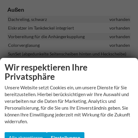
Außen
Dachreling, schwarz
vorhanden
Eiskratzer im Tankdeckel integriert
vorhanden
Vorbereitung für die Anhängerkupplung
vorhanden
Colorverglasung
vorhanden
SunSet (abgedunkelte Seitenscheiben hinten und Heckscheibe)
vorhanden
Wir respektieren Ihre
Dachspoiler in Wagenfarbe
vorhanden
Privatsphäre
Exterieur Sportline: Sportliche Stoßfänger vorne und hinten,
Einstiegsleisten in Wagenfarbe lackiert
vorhanden
Unsere Website setzt Cookies ein, um unsere Dienste für Sie
Design-Elemente in Schwarz lackiert: Leisten an den
bereitzustellen. Hierbei berücksichtigen wir Ihre Auswahl und
Seitenfenstern, Dachreling, Außenspiegelkappen, Rahmen
verarbeiten nur die Daten für Marketing, Analytics und
Kühlergrill, Beschriftung am Heck
vorhanden
Personalisierung, für die Sie uns Ihr Einverständnis geben. Sie
können Ihre Einwilligung jederzeit mit Wirkung für die Zukunft
Räder & Technik
widerrufen.
Nebelscheinwerfer vorne
vorhanden
Alle akzeptieren
Einstellungen