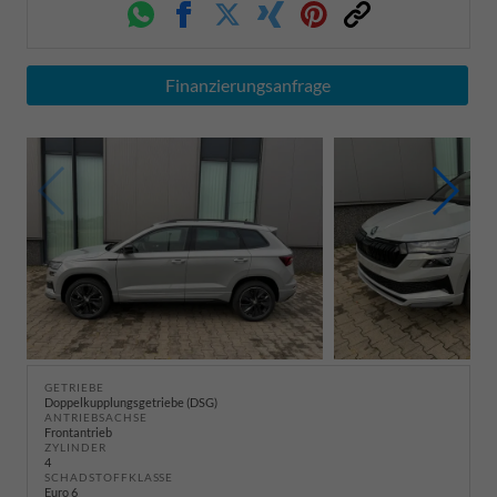
Whatsapp
Facebook
Twitter
Xing
Pinterest
Link
Finanzierungsanfrage
GETRIEBE
Doppelkupplungsgetriebe (DSG)
ANTRIEBSACHSE
Frontantrieb
ZYLINDER
4
SCHADSTOFFKLASSE
Euro 6