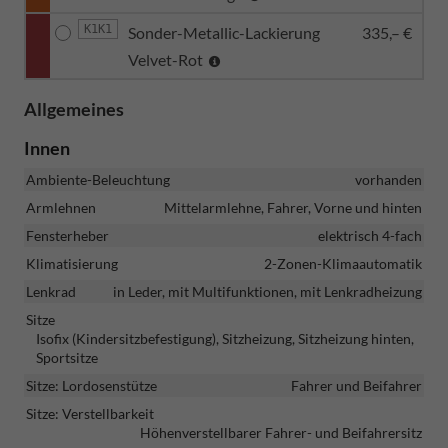
K1K1
Sonder-Metallic-Lackierung
335,– €
Velvet-Rot
Allgemeines
Innen
Ambiente-Beleuchtung
vorhanden
Armlehnen
Mittelarmlehne, Fahrer, Vorne und hinten
Fensterheber
elektrisch 4-fach
Klimatisierung
2-Zonen-Klimaautomatik
Lenkrad
in Leder, mit Multifunktionen, mit Lenkradheizung
Sitze
Isofix (Kindersitzbefestigung), Sitzheizung, Sitzheizung hinten,
Sportsitze
Sitze: Lordosenstütze
Fahrer und Beifahrer
Sitze: Verstellbarkeit
Höhenverstellbarer Fahrer- und Beifahrersitz