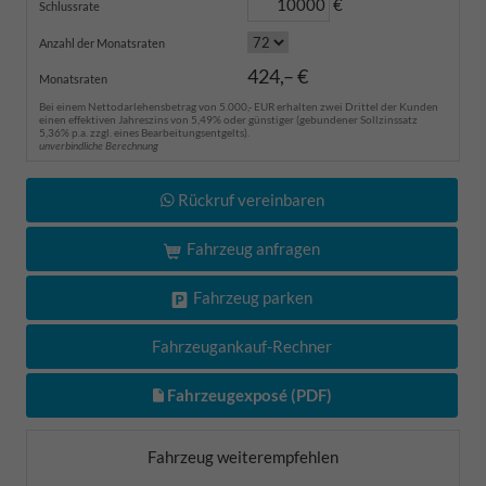
€
Schlussrate
Anzahl der Monatsraten
424,– €
Monatsraten
Bei einem Nettodarlehensbetrag von 5.000,- EUR erhalten zwei Drittel der Kunden
einen effektiven Jahreszins von 5,49% oder günstiger (gebundener Sollzinssatz
5,36% p.a. zzgl. eines Bearbeitungsentgelts).
unverbindliche Berechnung
Rückruf vereinbaren
Fahrzeug anfragen
Fahrzeug parken
Fahrzeugankauf-Rechner
Fahrzeugexposé (PDF)
Fahrzeug weiterempfehlen