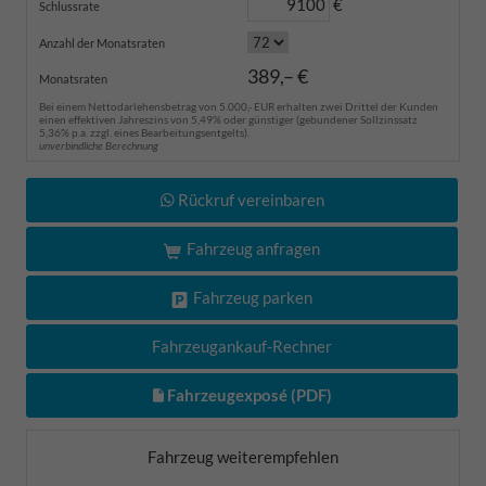
€
Schlussrate
Anzahl der Monatsraten
389,– €
Monatsraten
Bei einem Nettodarlehensbetrag von 5.000,- EUR erhalten zwei Drittel der Kunden
einen effektiven Jahreszins von 5,49% oder günstiger (gebundener Sollzinssatz
5,36% p.a. zzgl. eines Bearbeitungsentgelts).
unverbindliche Berechnung
Rückruf vereinbaren
Fahrzeug anfragen
Fahrzeug parken
Fahrzeugankauf-Rechner
Fahrzeugexposé (PDF)
Fahrzeug weiterempfehlen