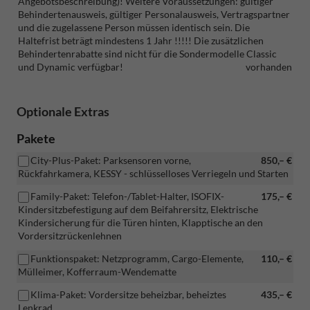
Angebotsbeschreibung)! Weitere Voraussetzungen: gültiger
Behindertenausweis, gültiger Personalausweis, Vertragspartner
und die zugelassene Person müssen identisch sein. Die
Haltefrist beträgt mindestens 1 Jahr !!!!! Die zusätzlichen
Behindertenrabatte sind nicht für die Sondermodelle Classic
und Dynamic verfügbar!
vorhanden
Optionale Extras
Pakete
City-Plus-Paket: Parksensoren vorne,
850,– €
Rückfahrkamera, KESSY - schlüsselloses Verriegeln und Starten
Family-Paket: Telefon-/Tablet-Halter, ISOFIX-
175,– €
Kindersitzbefestigung auf dem Beifahrersitz, Elektrische
Kindersicherung für die Türen hinten, Klapptische an den
Vordersitzrückenlehnen
Funktionspaket: Netzprogramm, Cargo-Elemente,
110,– €
Mülleimer, Kofferraum-Wendematte
Klima-Paket: Vordersitze beheizbar, beheiztes
435,– €
Lenkrad