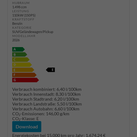
HUBRAUM
1.498 ccm
LEISTUNG
110 kW (150 PS)
KRAFTSTOFF
Benzin
KATEGORIE
SUV/Geländewagen/Pickup
MODELLJAHR
2026
Verbrauch kombiniert:
6,40 l/100km
Verbrauch Innenstadt:
8,30 l/100km
Verbrauch Stadtrand:
6,20 l/100km
Verbrauch Landstraße:
5,50 l/100km
Verbrauch Autobahn:
6,60 l/100km
CO
-Emissionen:
146,00 g/km
2
CO
-Klasse:
E
2
Download
Energiekosten bei 15.000 km pro Jahr:
1.674,24 €