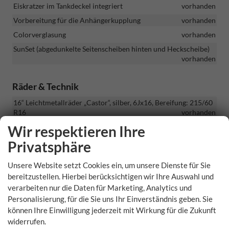
Eiskratzer im Tankdeckel integriert
vorhanden
Vorbereitung für die Anhängerkupplung
vorhanden
Colorverglasung
vorhanden
SunSet (abgedunkelte Seitenscheiben hinten und Heckscheibe)
vorhanden
Räder & Technik
16“ Leichtmetallräder „Castor“, silber, 6Jx16, Bereifung: 215/60
R16
vorhanden
LED-Scheinwerfer
vorhanden
Wir respektieren Ihre
Nebelscheinwerfer vorne
vorhanden
Privatsphäre
TOP LED-Rückleuchten mit dynamischem Blinklicht
vorhanden
Unsere Website setzt Cookies ein, um unsere Dienste für Sie
bereitzustellen. Hierbei berücksichtigen wir Ihre Auswahl und
Tempomat mit Geschwindigkeitsbegrenzer
vorhanden
verarbeiten nur die Daten für Marketing, Analytics und
Zentralverriegelung mit Fernbedienung, 2 Klappschlüssel +
Personalisierung, für die Sie uns Ihr Einverständnis geben. Sie
Startknopf
vorhanden
können Ihre Einwilligung jederzeit mit Wirkung für die Zukunft
Licht- und Regensensor
vorhanden
widerrufen.