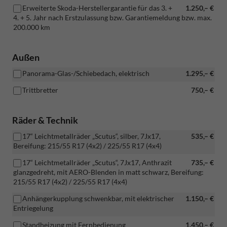
Erweiterte Skoda-Herstellergarantie für das 3. +
1.250,– €
4. + 5. Jahr nach Erstzulassung bzw. Garantiemeldung bzw. max.
200.000 km
Außen
Panorama-Glas-/Schiebedach, elektrisch
1.295,– €
Trittbretter
750,– €
Räder & Technik
17“ Leichtmetallräder „Scutus“, silber, 7Jx17,
535,– €
Bereifung: 215/55 R17 (4x2) / 225/55 R17 (4x4)
17“ Leichtmetallräder „Scutus“, 7Jx17, Anthrazit
735,– €
glanzgedreht, mit AERO-Blenden in matt schwarz, Bereifung:
215/55 R17 (4x2) / 225/55 R17 (4x4)
Anhängerkupplung schwenkbar, mit elektrischer
1.150,– €
Entriegelung
Standheizung mit Fernbedienung
1.450,– €