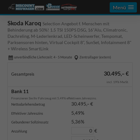
Menü
Skoda Karoq
Selection Angebot f. Menschen mit
Behinderung ab 50%! 1.5 TSI 150PS DSG, 16"Alu, Climatronic,
Dachreling, M-Lederlenkrad, LED-Scheinwerfer, Tempomat,
Parksensoren hinten, Virtual Cockpit 8", SunSet, Infotainment 8"
+ Wireless SmartLink
unverbindliche Lieferzeit: 4 - 5 Monate
Zentrallager (extern)
30.495,– €
Gesamtpreis
incl. 19% MwSt.
Bank 11
Finanzieren Sie Ihr Fahrzeug mit 5,49% effektivem Jahreszins.
30.495,– €
Nettodarlehensbetrag
5,49%
Effektiver Jahreszins
5,36%
Gebundener Sollzinssatz
€
Anzahlung