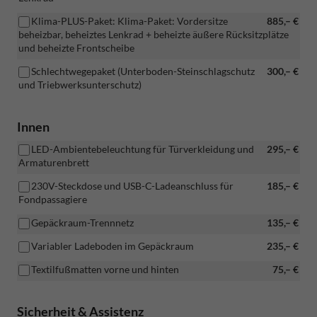
Klima-PLUS-Paket: Klima-Paket: Vordersitze
885,– €
beheizbar, beheiztes Lenkrad + beheizte äußere Rücksitzplätze
und beheizte Frontscheibe
Schlechtwegepaket (Unterboden-Steinschlagschutz
300,– €
und Triebwerksunterschutz)
Innen
LED-Ambientebeleuchtung für Türverkleidung und
295,– €
Armaturenbrett
230V-Steckdose und USB-C-Ladeanschluss für
185,– €
Fondpassagiere
Gepäckraum-Trennnetz
135,– €
Variabler Ladeboden im Gepäckraum
235,– €
Textilfußmatten vorne und hinten
75,– €
Sicherheit & Assistenz