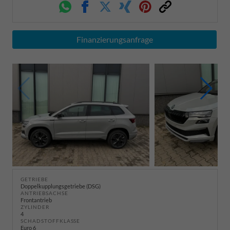
Whatsapp
Facebook
Twitter
Xing
Pinterest
Link
Finanzierungsanfrage
GETRIEBE
Doppelkupplungsgetriebe (DSG)
ANTRIEBSACHSE
Frontantrieb
ZYLINDER
4
SCHADSTOFFKLASSE
Euro 6