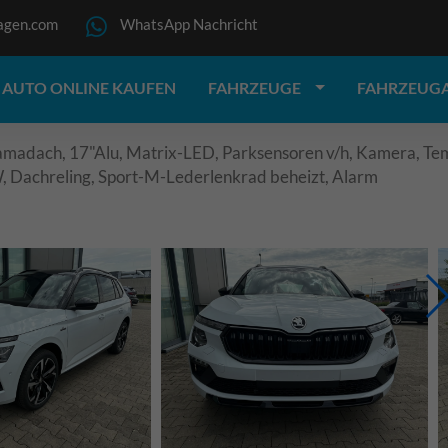
agen.com
WhatsApp Nachricht
AUTO ONLINE KAUFEN
FAHRZEUGE
FAHRZEUG
madach, 17"Alu, Matrix-LED, Parksensoren v/h, Kamera, Temp
W, Dachreling, Sport-M-Lederlenkrad beheizt, Alarm