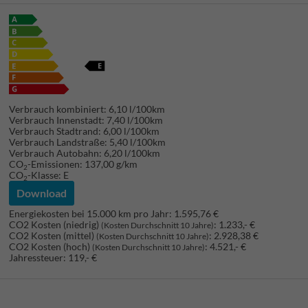
Verbrauch kombiniert:
6,10 l/100km
Verbrauch Innenstadt:
7,40 l/100km
Verbrauch Stadtrand:
6,00 l/100km
Verbrauch Landstraße:
5,40 l/100km
Verbrauch Autobahn:
6,20 l/100km
CO
-Emissionen:
137,00 g/km
2
CO
-Klasse:
E
2
Download
Energiekosten bei 15.000 km pro Jahr:
1.595,76 €
CO2 Kosten (niedrig)
:
1.233,- €
(Kosten Durchschnitt 10 Jahre)
CO2 Kosten (mittel)
:
2.928,38 €
(Kosten Durchschnitt 10 Jahre)
CO2 Kosten (hoch)
:
4.521,- €
(Kosten Durchschnitt 10 Jahre)
Jahressteuer:
119,- €