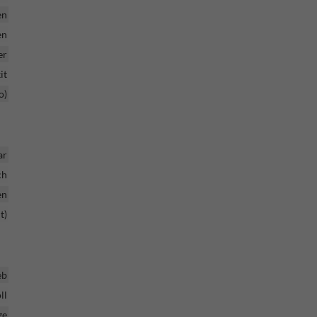
en
en
er
it
o)
ar
ch
en
t)
eb
ll
ge