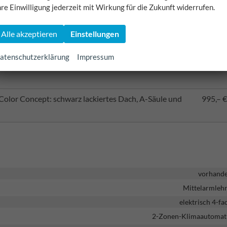
hre Einwilligung jederzeit mit Wirkung für die Zukunft widerrufen.
 Concept: schwarz lackiertes Dach, A-Säule und
750,– €
Alle akzeptieren
Einstellungen
750,– €
atenschutzerklärung
Impressum
or Concept: schwarz lackiertes Dach, A-Säule und
995,– €
Color Concept: schwarz lackiertes Dach, A-Säule und
995,– €
vorhand
Mittelarmleh
elektrisch 4-fa
2-Zonen-Klimaautomat