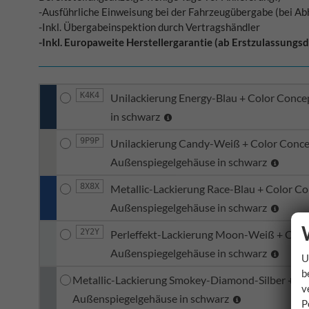
-Ausführliche Einweisung bei der Fahrzeugübergabe (bei Ab
-Inkl. Übergabeinspektion durch Vertragshändler
-Inkl. Europaweite Herstellergarantie
(ab Erstzulassungs
K4K4
Unilackierung Energy-Blau + Color Conce
in schwarz
9P9P
Unilackierung Candy-Weiß + Color Concep
Außenspiegelgehäuse in schwarz
8X8X
Metallic-Lackierung Race-Blau + Color Co
Außenspiegelgehäuse in schwarz
2Y2Y
Perleffekt-Lackierung Moon-Weiß + Color
Außenspiegelgehäuse in schwarz
U
b
Metallic-Lackierung Smokey-Diamond-Silber + Col
v
Außenspiegelgehäuse in schwarz
P