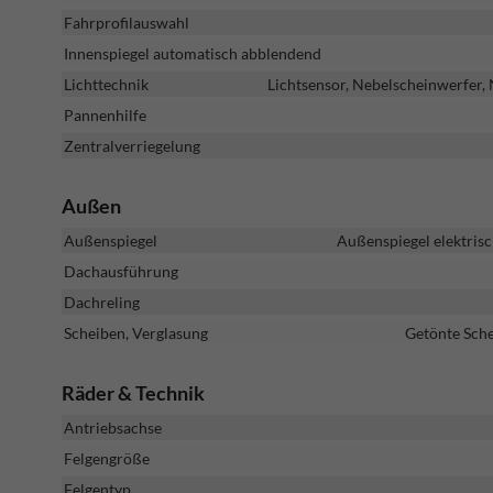
Fahrprofilauswahl
Innenspiegel automatisch abblendend
Lichttechnik
Lichtsensor, Nebelscheinwerfer,
Pannenhilfe
Zentralverriegelung
Außen
Außenspiegel
Außenspiegel elektrisc
Dachausführung
Dachreling
Scheiben, Verglasung
Getönte Sche
Räder & Technik
Antriebsachse
Felgengröße
Felgentyp