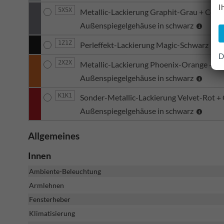
I
5X5X
Metallic-Lackierung Graphit-Grau + Color
Außenspiegelgehäuse in schwarz
1Z1Z
Perleffekt-Lackierung Magic-Schwarz
D
2X2X
Metallic-Lackierung Phoenix-Orange + Col
Außenspiegelgehäuse in schwarz
K1K1
Sonder-Metallic-Lackierung Velvet-Rot + 
Außenspiegelgehäuse in schwarz
Allgemeines
Innen
Ambiente-Beleuchtung
Armlehnen
Fensterheber
Klimatisierung