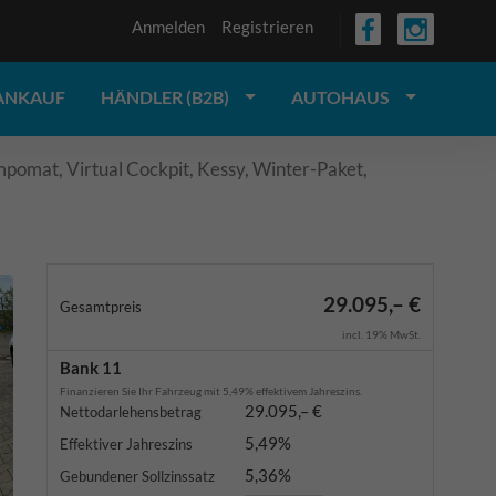
Anmelden
Registrieren
ANKAUF
HÄNDLER (B2B)
AUTOHAUS
omat, Virtual Cockpit, Kessy, Winter-Paket,
29.095,– €
Gesamtpreis
incl. 19% MwSt.
Bank 11
Finanzieren Sie Ihr Fahrzeug mit 5,49% effektivem Jahreszins.
29.095,– €
Nettodarlehensbetrag
5,49%
Effektiver Jahreszins
5,36%
Gebundener Sollzinssatz