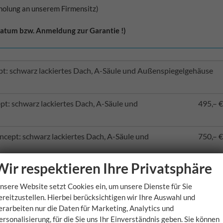
holung an unserem Firmensitz)
datum bzw. Anmeldung zur Garantie !)
pt: schwarz lackiertes Dach, A-Säule und Außenspiegelgehäuse
t: schwarz lackiertes Dach, A-Säule und
495,– €
ncept: schwarz lackiertes Dach, A-Säule und
750,– €
Wir respektieren Ihre Privatsphäre
 Concept: schwarz lackiertes Dach, A-Säule und
750,– €
nsere Website setzt Cookies ein, um unsere Dienste für Sie
ereitzustellen. Hierbei berücksichtigen wir Ihre Auswahl und
or Concept: schwarz lackiertes Dach, A-Säule und
750,– €
erarbeiten nur die Daten für Marketing, Analytics und
ersonalisierung, für die Sie uns Ihr Einverständnis geben. Sie können