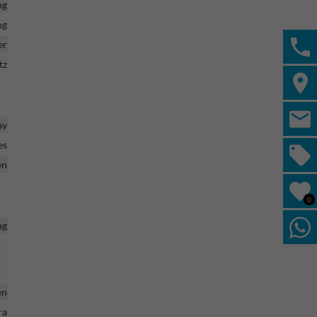
ng
ng
er
tz
ay
es
en
0
ag
en
ra