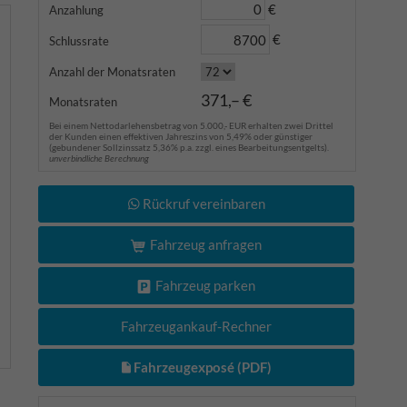
€
Anzahlung
€
Schlussrate
Anzahl der Monatsraten
371,– €
Monatsraten
Bei einem Nettodarlehensbetrag von 5.000,- EUR erhalten zwei Drittel
der Kunden einen effektiven Jahreszins von 5,49% oder günstiger
(gebundener Sollzinssatz 5,36% p.a. zzgl. eines Bearbeitungsentgelts).
unverbindliche Berechnung
Rückruf vereinbaren
Fahrzeug anfragen
Fahrzeug parken
Fahrzeugankauf-Rechner
Fahrzeugexposé (PDF)