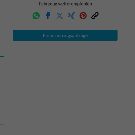
Fahrzeug weiterempfehlen
Whatsapp
Facebook
Twitter
Xing
Pinterest
Link
Finanzierungsanfrage