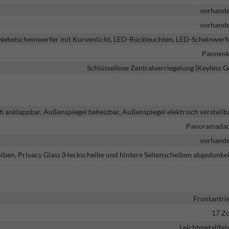
vorhand
vorhand
 Nebelscheinwerfer mit Kurvenlicht, LED-Rückleuchten, LED-Scheinwerf
Pannenk
Schlüssellose Zentralverriegelung (Keyless G
h anklappbar, Außenspiegel beheizbar, Außenspiegel elektrisch verstellb
Panoramada
vorhand
iben, Privacy Glass (Heckscheibe und hintere Seitenscheiben abgedunkel
Frontantri
17 Zo
Leichtmetallfel