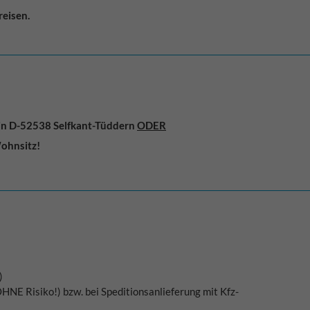
reisen.
 in D-52538 Selfkant-Tüddern
ODER
Wohnsitz!
)
HNE Risiko!) bzw. bei Speditionsanlieferung mit Kfz-