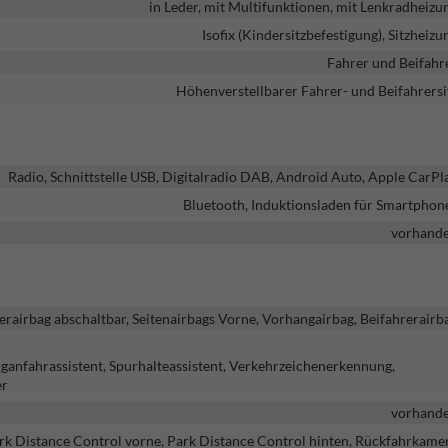
in Leder, mit Multifunktionen, mit Lenkradheizu
Isofix (Kindersitzbefestigung), Sitzheizu
Fahrer und Beifahr
Höhenverstellbarer Fahrer- und Beifahrersi
Radio, Schnittstelle USB, Digitalradio DAB, Android Auto, Apple CarPl
Bluetooth, Induktionsladen für Smartphon
vorhand
erairbag abschaltbar, Seitenairbags Vorne, Vorhangairbag, Beifahrerairb
ganfahrassistent, Spurhalteassistent, Verkehrzeichenerkennung,
er
vorhand
rk Distance Control vorne, Park Distance Control hinten, Rückfahrkame