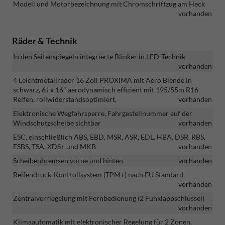
Modell und Motorbezeichnung mit Chromschriftzug am Heck
vorhanden
Räder & Technik
In den Seitenspiegeln integrierte Blinker in LED-Technik
vorhanden
4 Leichtmetallräder 16 Zoll PROXIMA mit Aero Blende in
schwarz, 6J x 16" aerodynamisch effizient mit 195/55m R16
Reifen, rollwiderstandsoptimiert,
vorhanden
Elektronische Wegfahrsperre, Fahrgestellnummer auf der
Windschutzscheibe sichtbar
vorhanden
ESC, einschließlich ABS, EBD, MSR, ASR, EDL, HBA, DSR, RBS,
ESBS, TSA, XDS+ und MKB
vorhanden
Scheibenbremsen vorne und hinten
vorhanden
Reifendruck-Kontrollsystem (TPM+) nach EU Standard
vorhanden
Zentralverriegelung mit Fernbedienung (2 Funklappschlüssel)
vorhanden
Klimaautomatik mit elektronischer Regelung für 2 Zonen,