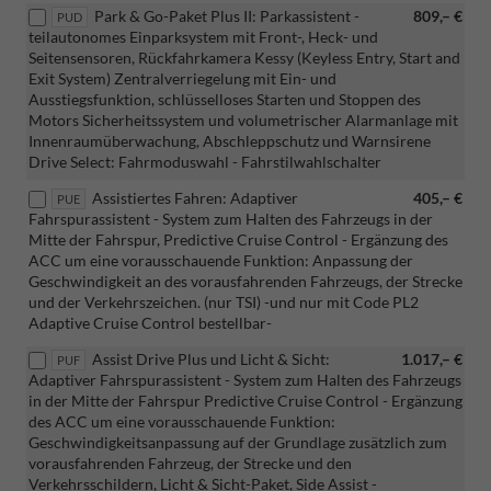
Park & Go-Paket Plus II: Parkassistent -
809,– €
PUD
teilautonomes Einparksystem mit Front-, Heck- und
Seitensensoren, Rückfahrkamera Kessy (Keyless Entry, Start and
Exit System) Zentralverriegelung mit Ein- und
Ausstiegsfunktion, schlüsselloses Starten und Stoppen des
Motors Sicherheitssystem und volumetrischer Alarmanlage mit
Innenraumüberwachung, Abschleppschutz und Warnsirene
Drive Select: Fahrmoduswahl - Fahrstilwahlschalter
Assistiertes Fahren: Adaptiver
405,– €
PUE
Fahrspurassistent - System zum Halten des Fahrzeugs in der
Mitte der Fahrspur, Predictive Cruise Control - Ergänzung des
ACC um eine vorausschauende Funktion: Anpassung der
Geschwindigkeit an des vorausfahrenden Fahrzeugs, der Strecke
und der Verkehrszeichen. (nur TSI) -und nur mit Code PL2
Adaptive Cruise Control bestellbar-
Assist Drive Plus und Licht & Sicht:
1.017,– €
PUF
Adaptiver Fahrspurassistent - System zum Halten des Fahrzeugs
in der Mitte der Fahrspur Predictive Cruise Control - Ergänzung
des ACC um eine vorausschauende Funktion:
Geschwindigkeitsanpassung auf der Grundlage zusätzlich zum
vorausfahrenden Fahrzeug, der Strecke und den
Verkehrsschildern, Licht & Sicht-Paket, Side Assist -