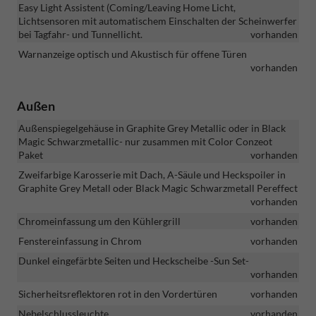
Easy Light Assistent (Coming/Leaving Home Licht,
Lichtsensoren mit automatischem Einschalten der Scheinwerfer
bei Tagfahr- und Tunnellicht.
vorhanden
Warnanzeige optisch und Akustisch für offene Türen
vorhanden
Außen
Außenspiegelgehäuse in Graphite Grey Metallic oder in Black
Magic Schwarzmetallic- nur zusammen mit Color Conzeot
Paket
vorhanden
Zweifarbige Karosserie mit Dach, A-Säule und Heckspoiler in
Graphite Grey Metall oder Black Magic Schwarzmetall Pereffect
vorhanden
Chromeinfassung um den Kühlergrill
vorhanden
Fenstereinfassung in Chrom
vorhanden
Dunkel eingefärbte Seiten und Heckscheibe -Sun Set-
vorhanden
Sicherheitsreflektoren rot in den Vordertüren
vorhanden
Nebelschlussleuchte
vorhanden