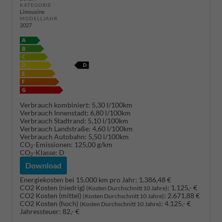
KATEGORIE
Limousine
MODELLJAHR
2027
Verbrauch kombiniert:
5,30 l/100km
Verbrauch Innenstadt:
6,80 l/100km
Verbrauch Stadtrand:
5,10 l/100km
Verbrauch Landstraße:
4,60 l/100km
Verbrauch Autobahn:
5,50 l/100km
CO
-Emissionen:
125,00 g/km
2
CO
-Klasse:
D
2
Download
Energiekosten bei 15.000 km pro Jahr:
1.386,48 €
CO2 Kosten (niedrig)
:
1.125,- €
(Kosten Durchschnitt 10 Jahre)
CO2 Kosten (mittel)
:
2.671,88 €
(Kosten Durchschnitt 10 Jahre)
CO2 Kosten (hoch)
:
4.125,- €
(Kosten Durchschnitt 10 Jahre)
Jahressteuer:
82,- €