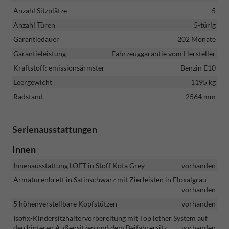
Anzahl Sitzplätze
5
Anzahl Türen
5-türig
Garantiedauer
202 Monate
Garantieleistung
Fahrzeuggarantie vom Hersteller
Kraftstoff: emissionsärmster
Benzin E10
Leergewicht
1195 kg
Radstand
2564 mm
Serienausstattungen
Innen
Innenausstattung LOFT in Stoff Kota Grey
vorhanden
Armaturenbrett in Satinschwarz mit Zierleisten in Eloxalgrau
vorhanden
5 höhenverstellbare Kopfstützen
vorhanden
Isofix-Kindersitzhaltervorbereitung mit TopTether System auf
den hinteren Außensitzen und dem Beifahrersitz
vorhanden