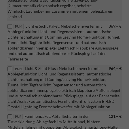
beheizte Scheibenwaschdüsen vorne, Zwei-Zonen-
Klimaautomatik elektronisch regelbar, beheizte
Windschutzscheibe- nur zusammen mit einem beheizbarem
Lenkrad-
Licht & Sicht Paket: Nebelscheinwerfer mit
369,– €
PUM
Abbiegefunktion Licht- und Regenassistent - automatische
Lichteinschaltung mit Coming/Leaving Home-Funktion, Tunnel,
Tunnellicht, Tagfahrlicht, Regensensor und automatisch
abblendbarem Innenspiegel Elektrisch klappbare Außenspiegel
und und automatisch abblendbarer Rückspiegel auf der
Fahrerseite
Licht & Sicht Plus : Nebelscheinwerfer mit
964,– €
PUN
Abbiegefunktion Licht- und Regenassistent - automatische
Lichteinschaltung mit Coming/Leaving Home-Funktion,
Tunnellicht, Tagfahrlicht, Regensensor und automatisch
abblendbarem Innenspiegel, elektrisch klappbare Außenspiegel
und automatisch abblendbarer Rückspiegel auf der Fahrerseite
Light Assist - automatisches Fernlichtkontrollsystem Bi-LED
Crystal Lightning Frontscheinwerfer mit Abbiegefunktion
Familienpaket: Abfallbehälter in der
121,– €
PUR
Türverkleidung, Ablagefach im Mitteltunnel, hintere
Mittelarmlehne mit doppeltem Ablagefach Smartphone-Halter