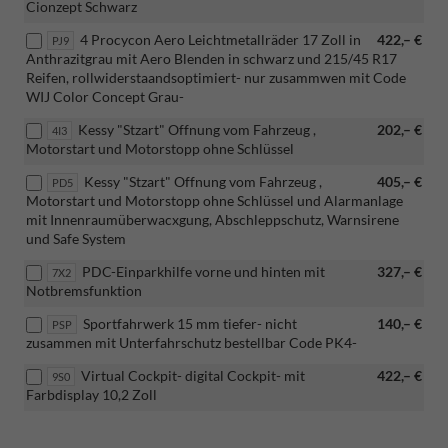
Cionzept Schwarz
4 Procycon Aero Leichtmetallräder 17 Zoll in
422,– €
PJ9
Anthrazitgrau mit Aero Blenden in schwarz und 215/45 R17
Reifen, rollwiderstaandsoptimiert- nur zusammwen mit Code
WIJ Color Concept Grau-
Kessy "Stzart" Offnung vom Fahrzeug ,
202,– €
4I3
Motorstart und Motorstopp ohne Schlüssel
Kessy "Stzart" Offnung vom Fahrzeug ,
405,– €
PD5
Motorstart und Motorstopp ohne Schlüssel und Alarmanlage
mit Innenraumüberwacxgung, Abschleppschutz, Warnsirene
und Safe System
PDC-Einparkhilfe vorne und hinten mit
327,– €
7X2
Notbremsfunktion
Sportfahrwerk 15 mm tiefer- nicht
140,– €
PSP
zusammen mit Unterfahrschutz bestellbar Code PK4-
Virtual Cockpit- digital Cockpit- mit
422,– €
9S0
Farbdisplay 10,2 Zoll