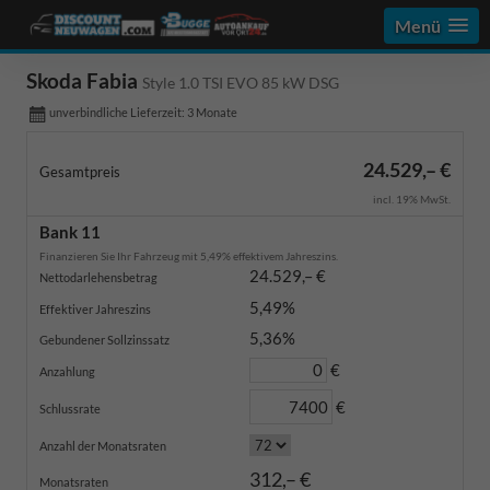
Menü
Skoda Fabia
Style 1.0 TSI EVO 85 kW DSG
unverbindliche Lieferzeit:
3 Monate
24.529,– €
Gesamtpreis
incl. 19% MwSt.
Bank 11
Finanzieren Sie Ihr Fahrzeug mit 5,49% effektivem Jahreszins.
24.529,– €
Nettodarlehensbetrag
5,49%
Effektiver Jahreszins
5,36%
Gebundener Sollzinssatz
€
Anzahlung
€
Schlussrate
Anzahl der Monatsraten
312,– €
Monatsraten