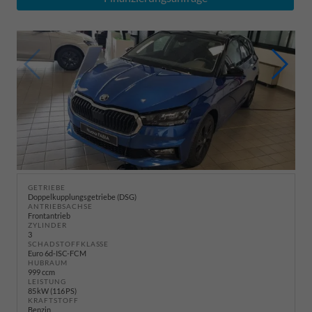
GETRIEBE
Doppelkupplungsgetriebe (DSG)
ANTRIEBSACHSE
Frontantrieb
ZYLINDER
3
SCHADSTOFFKLASSE
Euro 6d-ISC-FCM
HUBRAUM
999 ccm
LEISTUNG
85 kW (116 PS)
KRAFTSTOFF
Benzin