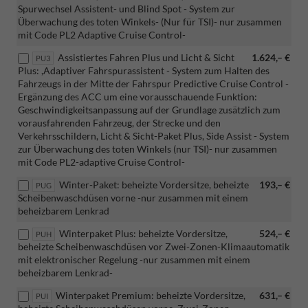
Spurwechsel Assistent- und Blind Spot - System zur
Überwachung des toten Winkels- (Nur für TSI)- nur zusammen
mit Code PL2 Adaptive Cruise Control-
Assistiertes Fahren Plus und Licht & Sicht
1.624,– €
PU3
Plus: ,Adaptiver Fahrspurassistent - System zum Halten des
Fahrzeugs in der Mitte der Fahrspur Predictive Cruise Control -
Ergänzung des ACC um eine vorausschauende Funktion:
Geschwindigkeitsanpassung auf der Grundlage zusätzlich zum
vorausfahrenden Fahrzeug, der Strecke und den
Verkehrsschildern, Licht & Sicht-Paket Plus, Side Assist - System
zur Überwachung des toten Winkels (nur TSI)- nur zusammen
mit Code PL2-adaptive Cruise Control-
Winter-Paket: beheizte Vordersitze, beheizte
193,– €
PUG
Scheibenwaschdüsen vorne -nur zusammen mit einem
beheizbarem Lenkrad
Winterpaket Plus: beheizte Vordersitze,
524,– €
PUH
beheizte Scheibenwaschdüsen vor Zwei-Zonen-Klimaautomatik
mit elektronischer Regelung -nur zusammen mit einem
beheizbarem Lenkrad-
Winterpaket Premium: beheizte Vordersitze,
631,– €
PUI