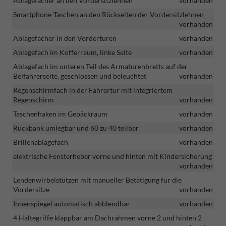
Ablagefächer an den Vordersitzlehnen
vorhanden
Smartphone-Taschen an den Rückseiten der Vordersitzlehnen
vorhanden
Ablagefächer in den Vordertüren
vorhanden
Ablagefach im Kofferraum, linke Seite
vorhanden
Ablagefach im unteren Teil des Armaturenbretts auf der
Beifahrerseite, geschlossen und beleuchtet
vorhanden
Regenschirmfach in der Fahrertür mit integriertem
Regenschirm
vorhanden
Taschenhaken im Gepäckraum
vorhanden
Rückbank umlegbar und 60 zu 40 teilbar
vorhanden
Brillenablagefach
vorhanden
elektrische Fensterheber vorne und hinten mit Kindersicherung
vorhanden
Lendenwirbelstützen mit manueller Betätigung für die
Vordersitze
vorhanden
Innenspiegel automatisch abblendbar
vorhanden
4 Haltegriffe klappbar am Dachrahmen vorne 2 und hinten 2