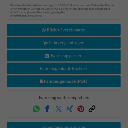
Bei einem Nettodarlehensbetrag von 5.000,- EUR erhalten zwei Drittel der Kunden
einen effektiven Jahreszins von 5,49% oder günstiger (gebundener Sollzinssatz
5,36% p.a. zzgl. eines Bearbeitungsentgelts).
unverbindliche Berechnung
Rückruf vereinbaren
Fahrzeug anfragen
Fahrzeug parken
Fahrzeugankauf-Rechner
Fahrzeugexposé (PDF)
Fahrzeug weiterempfehlen
Whatsapp
Facebook
Twitter
Xing
Pinterest
Link
Finanzierungsanfrage