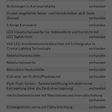
Stoßstangen in Karosseriefarbe
vorhanden
Dunkel eingefärbte Seiten- und Heckdcheiben ab B-Säule
(Sunset)
vorhanden
5-türige Karosserie
vorhanden
LED-Hauptscheinwerfer für Abblendlicht und Fernlicht mit
LED Tagfahrlicht
vorhanden
Voll-LED-Kombinationsrückleuchten mit Lichtsignatur in
Crystal Lighting Technologie
vorhanden
Nebelschlussleuchten
vorhanden
Nebelscheinwerfer
vorhanden
Beheizbare Heckscheibe
vorhanden
Eiskratzer am Kraftstofftankdeckel
vorhanden
Push-Push-System - Tankdeckelöffnung mit elektrischer
Entriegelung (über die Zentralverriegelung)
vorhanden
Heckscheibenwischer mit Waschdüsen und Intervallschaltung
vorhanden
Einsteigeleisten vorne mit Fabia Schriftzug
vorhanden