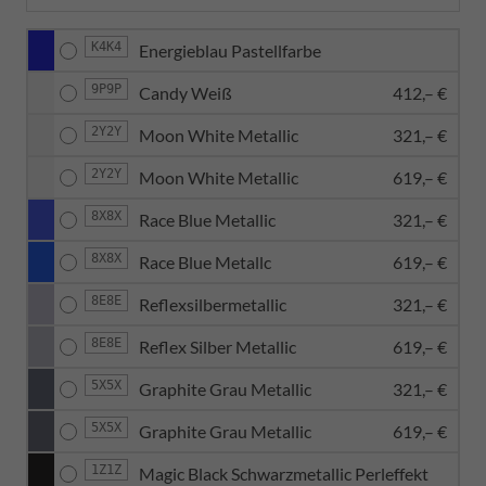
K4K4
Energieblau Pastellfarbe
9P9P
Candy Weiß
412,– €
2Y2Y
Moon White Metallic
321,– €
2Y2Y
Moon White Metallic
619,– €
8X8X
Race Blue Metallic
321,– €
8X8X
Race Blue Metallc
619,– €
8E8E
Reflexsilbermetallic
321,– €
8E8E
Reflex Silber Metallic
619,– €
5X5X
Graphite Grau Metallic
321,– €
5X5X
Graphite Grau Metallic
619,– €
1Z1Z
Magic Black Schwarzmetallic Perleffekt