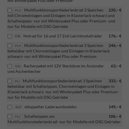
mit Winterpaket Plus oder Premium-
Multifunktionssportlederlenkrad 3 Speichen
220,– €
PLG
mit Chromeinlagen und Einlagen in Klavierlack schwarz und
Schaltwippen- nur mit Winterpaket Plus oder Premium- und
nur für Modelle mit DSG Getriebe
Notrad für 16 und 17 Zoll Leichtmetallräder
176,– €
PJB
Multifunktionssportlederlenkrad 3 Speichen
246,– €
PLH
beheizbar mit Chormeinlagen und Einlagen in Klavierlack
schwarz- nur mit Winterpaket Plus oder Premium
Racherpaket mit 12V Steckdose im Anzünder
63,– €
9JD
und Aschenbecher
Multifunktionssportlederlenkrad 3 Speichen
333,– €
PLI
beheizbar mit Schaltwippen, Chormeinlagen und Einlagen in
Klavierlack schwarz- nur mit Winterpaket Plus oder Premium-
nur für Modelle mit DSG Getriebe
ddoppelter Laderaumbodebn
149,– €
3GD
Schaltwippen am
106,– €
PLC
Multifunktionslederlenkrad- nur für Modelle mit DSG Getriebe-