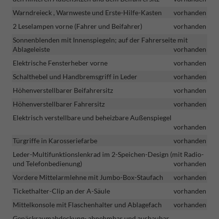
Warndreieck , Warnweste und Erste-Hilfe-Kasten
vorhanden
2 Leselampen vorne (Fahrer und Beifahrer)
vorhanden
Sonnenblenden mit Innenspiegeln; auf der Fahrerseite mit
Ablageleiste
vorhanden
Elektrische Fensterheber vorne
vorhanden
Schalthebel und Handbremsgriff in Leder
vorhanden
Höhenverstellbarer Beifahrersitz
vorhanden
Höhenverstellbarer Fahrersitz
vorhanden
Elektrisch verstellbare und beheizbare Außenspiegel
vorhanden
Türgriffe in Karosseriefarbe
vorhanden
Leder-Multifunktionslenkrad im 2-Speichen-Design (mit Radio-
und Telefonbedienung)
vorhanden
Vordere Mittelarmlehne mit Jumbo-Box-Staufach
vorhanden
Tickethalter-Clip an der A-Säule
vorhanden
Mittelkonsole mit Flaschenhalter und Ablagefach
vorhanden
Gepäckraumabdeckung- abnehmbar und ausbaubar