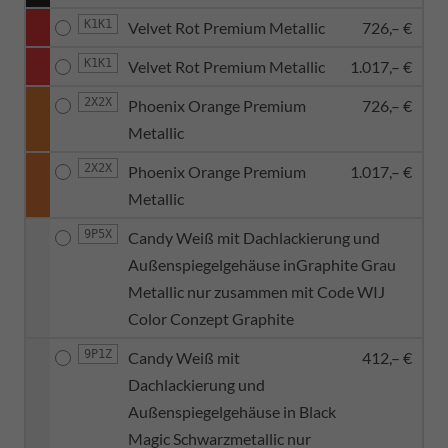
K1K1
Velvet Rot Premium Metallic
726,– €
K1K1
Velvet Rot Premium Metallic
1.017,– €
2X2X
Phoenix Orange Premium
726,– €
Metallic
2X2X
Phoenix Orange Premium
1.017,– €
Metallic
9P5X
Candy Weiß mit Dachlackierung und
Außenspiegelgehäuse inGraphite Grau
Metallic nur zusammen mit Code WIJ
Color Conzept Graphite
9P1Z
Candy Weiß mit
412,– €
Dachlackierung und
Außenspiegelgehäuse in Black
Magic Schwarzmetallic nur