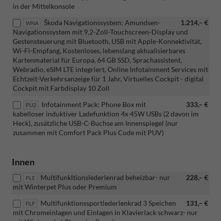
in der Mittelkonsole
Škoda Navigationssystem: Amundsen-
1.214,– €
WNA
Navigationssystem mit 9,2-Zoll-Touchscreen-Display und
Gestensteuerung mit Bluetooth, USB mit Apple-Konnektivität,
Wi-Fi-Empfang, Kostenloses, lebenslang aktualisierbares
Kartenmaterial für Europa, 64 GB SSD, Sprachassistent,
Webradio, eSIM LTE integriert, Online Infotainment Services mit
Echtzeit-Verkehrsanzeige für 1 Jahr, Virtuelles Cockpit - digital
Cockpit mit Farbdisplay 10 Zoll
Infotainment Pack: Phone Box mit
333,– €
PU2
kabelloser induktiver Ladefunktion 4x 45W USBs (2 davon im
Heck), zusätzliche USB-C-Buchse am Innenspiegel (nur
zusammen mit Comfort Pack Plus Code mit PUV)
Innen
Multifunkltionslederlenrad beheizbar- nur
228,– €
PLE
mit Winterpet Plus oder Premium
Multifunktionssportlederlenkrad 3 Speichen
131,– €
PLF
mit Chromeinlagen und Einlagen in Klavierlack schwarz- nur