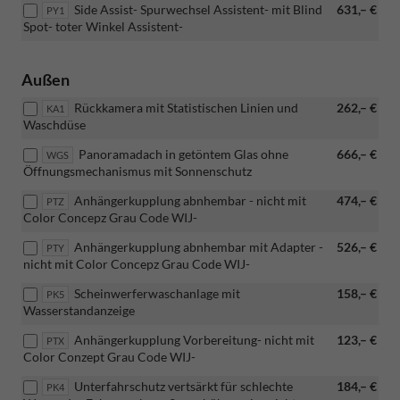
Side Assist- Spurwechsel Assistent- mit Blind
631,– €
PY1
Spot- toter Winkel Assistent-
Außen
Rückkamera mit Statistischen Linien und
262,– €
KA1
Waschdüse
Panoramadach in getöntem Glas ohne
666,– €
WGS
Öffnungsmechanismus mit Sonnenschutz
Anhängerkupplung abnhembar - nicht mit
474,– €
PTZ
Color Concepz Grau Code WIJ-
Anhängerkupplung abnhembar mit Adapter -
526,– €
PTY
nicht mit Color Concepz Grau Code WIJ-
Scheinwerferwaschanlage mit
158,– €
PK5
Wasserstandanzeige
Anhängerkupplung Vorbereitung- nicht mit
123,– €
PTX
Color Conzept Grau Code WIJ-
Unterfahrschutz vertsärkt für schlechte
184,– €
PK4