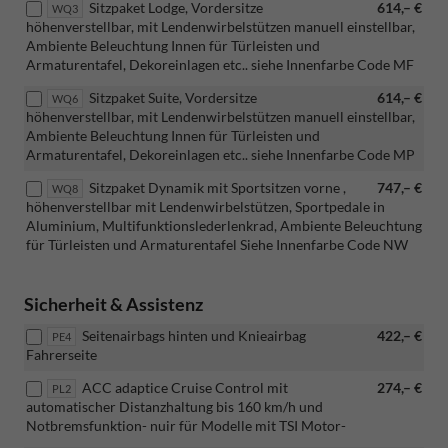
Sitzpaket Lodge, Vordersitze
614,– €
WQ3
höhenverstellbar, mit Lendenwirbelstützen manuell einstellbar,
Ambiente Beleuchtung Innen für Türleisten und
Armaturentafel, Dekoreinlagen etc.. siehe Innenfarbe Code MF
Sitzpaket Suite, Vordersitze
614,– €
WQ6
höhenverstellbar, mit Lendenwirbelstützen manuell einstellbar,
Ambiente Beleuchtung Innen für Türleisten und
Armaturentafel, Dekoreinlagen etc.. siehe Innenfarbe Code MP
Sitzpaket Dynamik mit Sportsitzen vorne ,
747,– €
WQ8
höhenverstellbar mit Lendenwirbelstützen, Sportpedale in
Aluminium, Multifunktionslederlenkrad, Ambiente Beleuchtung
für Türleisten und Armaturentafel Siehe Innenfarbe Code NW
Sicherheit & Assistenz
Seitenairbags hinten und Knieairbag
422,– €
PE4
Fahrerseite
ACC adaptice Cruise Control mit
274,– €
PL2
automatischer Distanzhaltung bis 160 km/h und
Notbremsfunktion- nuir für Modelle mit TSI Motor-