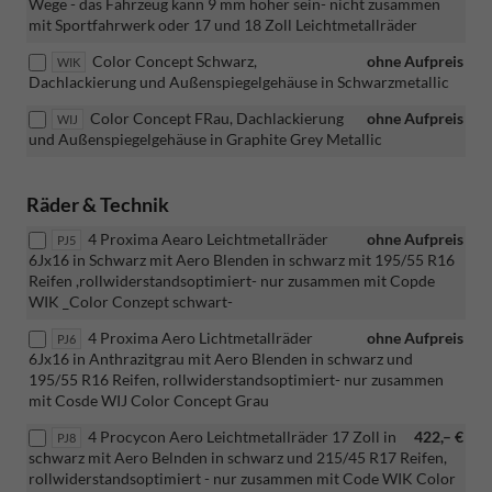
Wege - das Fahrzeug kann 9 mm höher sein- nicht zusammen
mit Sportfahrwerk oder 17 und 18 Zoll Leichtmetallräder
Color Concept Schwarz,
ohne Aufpreis
WIK
Dachlackierung und Außenspiegelgehäuse in Schwarzmetallic
Color Concept FRau, Dachlackierung
ohne Aufpreis
WIJ
und Außenspiegelgehäuse in Graphite Grey Metallic
Räder & Technik
4 Proxima Aearo Leichtmetallräder
ohne Aufpreis
PJ5
6Jx16 in Schwarz mit Aero Blenden in schwarz mit 195/55 R16
Reifen ,rollwiderstandsoptimiert- nur zusammen mit Copde
WIK _Color Conzept schwart-
4 Proxima Aero Lichtmetallräder
ohne Aufpreis
PJ6
6Jx16 in Anthrazitgrau mit Aero Blenden in schwarz und
195/55 R16 Reifen, rollwiderstandsoptimiert- nur zusammen
mit Cosde WIJ Color Concept Grau
4 Procycon Aero Leichtmetallräder 17 Zoll in
422,– €
PJ8
schwarz mit Aero Belnden in schwarz und 215/45 R17 Reifen,
rollwiderstandsoptimiert - nur zusammen mit Code WIK Color