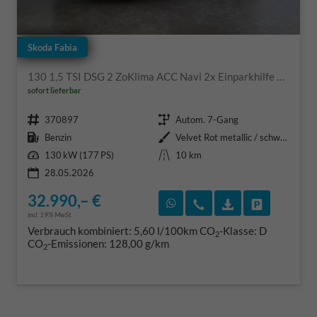
Skoda Fabia
130 1,5 TSI DSG 2 ZoKlima ACC Navi 2x Einparkhilfe Kessy 18 Zoll beheiztes Lenkrad Sitzheizung Sunset 5J Garantie
sofort lieferbar
Fahrzeugnr.
Getriebe
370897
Autom. 7-Gang
Kraftstoff
Außenfarbe
Benzin
Velvet Rot metallic / schwarzes Dach
Leistung
Kilometerstand
130 kW (177 PS)
10 km
28.05.2026
32.990,– €
Rückruf vereinbaren
Wir rufen Sie an
Fahrzeugexposé
Fahrzeug 
incl. 19% MwSt.
Verbrauch kombiniert:
5,60 l/100km
CO
-Klasse:
D
2
CO
-Emissionen:
128,00 g/km
2