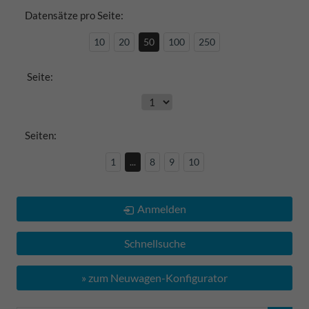
Datensätze pro Seite:
10
20
50
100
250
Seite:
Seiten:
1
...
8
9
10
Anmelden
Schnellsuche
» zum Neuwagen-Konfigurator