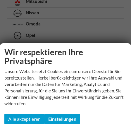
Mitsubishi
Nissan
Omoda
Opel
Peugeot
Wir respektieren Ihre
Polestar
Privatsphäre
Porsche
Unsere Website setzt Cookies ein, um unsere Dienste für Sie
bereitzustellen. Hierbei berücksichtigen wir Ihre Auswahl und
Renault
verarbeiten nur die Daten für Marketing, Analytics und
Personalisierung, für die Sie uns Ihr Einverständnis geben. Sie
Seat
können Ihre Einwilligung jederzeit mit Wirkung für die Zukunft
Skoda
widerrufen.
Citigo
Alle akzeptieren
Einstellungen
Elroq