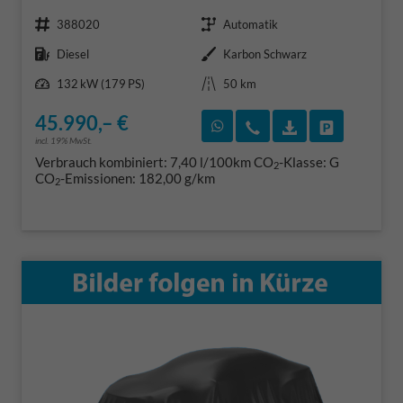
Fahrzeugnr.
Getriebe
388020
Automatik
Kraftstoff
Außenfarbe
Diesel
Karbon Schwarz
Leistung
Kilometerstand
132 kW (179 PS)
50 km
45.990,– €
Rückruf vereinbaren
Wir rufen Sie an
Fahrzeugexposé
Fahrzeug 
incl. 19% MwSt.
Verbrauch kombiniert:
7,40 l/100km
CO
-Klasse:
G
2
CO
-Emissionen:
182,00 g/km
2