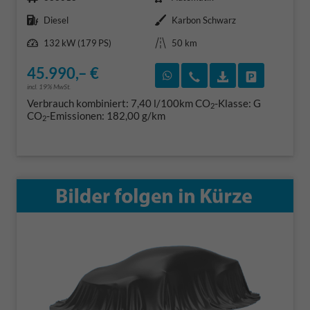
Kraftstoff
Außenfarbe
Diesel
Karbon Schwarz
Leistung
Kilometerstand
132 kW (179 PS)
50 km
45.990,– €
Rückruf vereinbaren
Wir rufen Sie an
Fahrzeugexposé
Fahrzeug 
incl. 19% MwSt.
Verbrauch kombiniert:
7,40 l/100km
CO
-Klasse:
G
2
CO
-Emissionen:
182,00 g/km
2