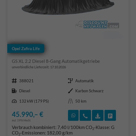
Opel Zafira Life
GS XL 2.2 Diesel 8-Gang Automatikgetriebe
unverbindliche Lieferzeit:
17.10.2026
Fahrzeugnr.
Getriebe
388021
Automatik
Kraftstoff
Außenfarbe
Diesel
Karbon Schwarz
Leistung
Kilometerstand
132 kW (179 PS)
50 km
45.990,– €
Rückruf vereinbaren
Wir rufen Sie an
Fahrzeugexposé
Fahrzeug 
incl. 19% MwSt.
Verbrauch kombiniert:
7,40 l/100km
CO
-Klasse:
G
2
CO
-Emissionen:
182,00 g/km
2