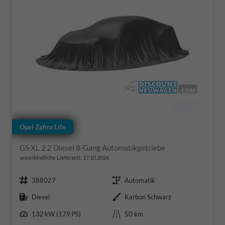
Opel Zafira Life
GS XL 2.2 Diesel 8-Gang Automatikgetriebe
unverbindliche Lieferzeit:
17.10.2026
Fahrzeugnr.
Getriebe
388027
Automatik
Kraftstoff
Außenfarbe
Diesel
Karbon Schwarz
Leistung
Kilometerstand
132 kW (179 PS)
50 km