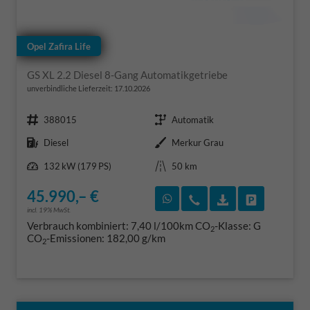
Opel Zafira Life
GS XL 2.2 Diesel 8-Gang Automatikgetriebe
unverbindliche Lieferzeit:
17.10.2026
Fahrzeugnr.
Getriebe
388015
Automatik
Kraftstoff
Außenfarbe
Diesel
Merkur Grau
Leistung
Kilometerstand
132 kW (179 PS)
50 km
45.990,– €
Rückruf vereinbaren
Wir rufen Sie an
Fahrzeugexposé
Fahrzeug 
incl. 19% MwSt.
Verbrauch kombiniert:
7,40 l/100km
CO
-Klasse:
G
2
CO
-Emissionen:
182,00 g/km
2