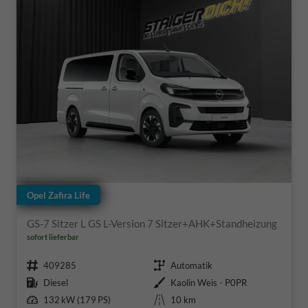
Opel Zafira Life
GS-7 Sitzer L GS L-Version 7 Sitzer+AHK+Standheizung
sofort lieferbar
Fahrzeugnr.
Getriebe
409285
Automatik
Kraftstoff
Außenfarbe
Diesel
Kaolin Weis - P0PR
Leistung
Kilometerstand
132 kW (179 PS)
10 km