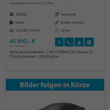
unverbindliche Lieferzeit:
17.10.2026
Fahrzeugnr.
Getriebe
388022
Automatik
Kraftstoff
Außenfarbe
Diesel
Karbon Schwarz
Leistung
Kilometerstand
132 kW (179 PS)
50 km
45.990,– €
Rückruf vereinbaren
Wir rufen Sie an
Fahrzeugexposé
Fahrzeug 
incl. 19% MwSt.
Verbrauch kombiniert:
7,40 l/100km
CO
-Klasse:
G
2
CO
-Emissionen:
182,00 g/km
2