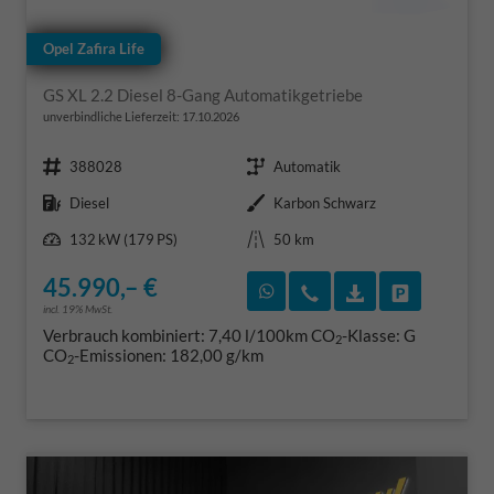
Opel Zafira Life
GS XL 2.2 Diesel 8-Gang Automatikgetriebe
unverbindliche Lieferzeit:
17.10.2026
Fahrzeugnr.
Getriebe
388028
Automatik
Kraftstoff
Außenfarbe
Diesel
Karbon Schwarz
Leistung
Kilometerstand
132 kW (179 PS)
50 km
45.990,– €
Rückruf vereinbaren
Wir rufen Sie an
Fahrzeugexposé
Fahrzeug 
incl. 19% MwSt.
Verbrauch kombiniert:
7,40 l/100km
CO
-Klasse:
G
2
CO
-Emissionen:
182,00 g/km
2