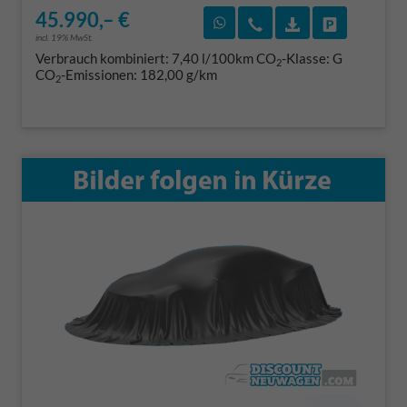
45.990,– €
Rückruf vereinbaren
Wir rufen Sie an
Fahrzeugexposé
Fahrzeug 
incl. 19% MwSt.
Verbrauch kombiniert:
7,40 l/100km
CO
-Klasse:
G
2
CO
-Emissionen:
182,00 g/km
2