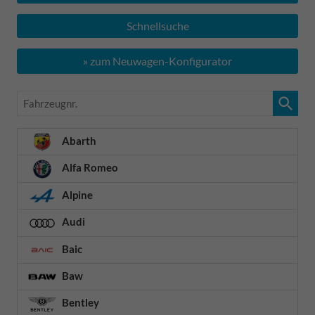
Schnellsuche
» zum Neuwagen-Konfigurator
Fahrzeugnr.
Abarth
Alfa Romeo
Alpine
Audi
Baic
Baw
Bentley