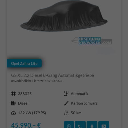
Opel Zafira Life
GS XL 2.2 Diesel 8-Gang Automatikgetriebe
unverbindliche Lieferzeit:
17.10.2026
Fahrzeugnr.
Getriebe
388025
Automatik
Kraftstoff
Außenfarbe
Diesel
Karbon Schwarz
Leistung
Kilometerstand
132 kW (179 PS)
50 km
45.990,– €
Rückruf vereinbaren
Wir rufen Sie an
Fahrzeugexposé
Fahrzeug 