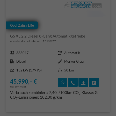
Opel Zafira Life
GS XL 2.2 Diesel 8-Gang Automatikgetriebe
unverbindliche Lieferzeit:
17.10.2026
Fahrzeugnr.
Getriebe
388017
Automatik
Kraftstoff
Außenfarbe
Diesel
Merkur Grau
Leistung
Kilometerstand
132 kW (179 PS)
50 km
45.990,– €
Rückruf vereinbaren
Wir rufen Sie an
Fahrzeugexposé
Fahrzeug 
incl. 19% MwSt.
Verbrauch kombiniert:
7,40 l/100km
CO
-Klasse:
G
2
CO
-Emissionen:
182,00 g/km
2