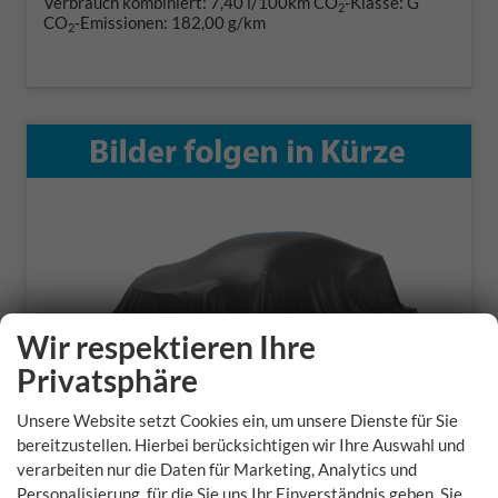
Verbrauch kombiniert:
7,40 l/100km
CO
-Klasse:
G
2
CO
-Emissionen:
182,00 g/km
2
Wir respektieren Ihre
Privatsphäre
Unsere Website setzt Cookies ein, um unsere Dienste für Sie
bereitzustellen. Hierbei berücksichtigen wir Ihre Auswahl und
verarbeiten nur die Daten für Marketing, Analytics und
Opel Zafira Life
Personalisierung, für die Sie uns Ihr Einverständnis geben. Sie