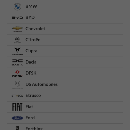
BMW
BYD
Chevrolet
Citroën
Cupra
Dacia
DFSK
DS Automobiles
Etrusco
Fiat
Ford
Forthing