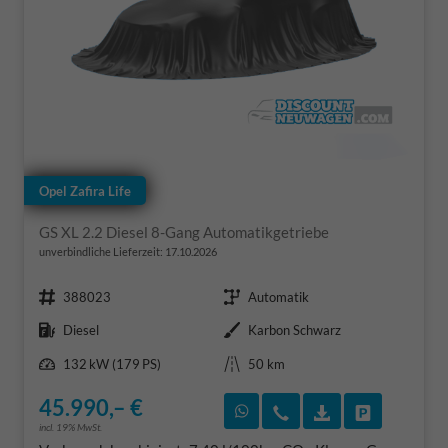
Opel Zafira Life
GS XL 2.2 Diesel 8-Gang Automatikgetriebe
unverbindliche Lieferzeit:
17.10.2026
Fahrzeugnr.
Getriebe
388023
Automatik
Kraftstoff
Außenfarbe
Diesel
Karbon Schwarz
Leistung
Kilometerstand
132 kW (179 PS)
50 km
45.990,– €
Rückruf vereinbaren
Wir rufen Sie an
Fahrzeugexposé
Fahrzeug 
incl. 19% MwSt.