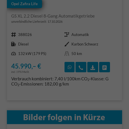
Opel Zafira Life
GS XL 2.2 Diesel 8-Gang Automatikgetriebe
unverbindliche Lieferzeit:
17.10.2026
Fahrzeugnr.
Getriebe
388026
Automatik
Kraftstoff
Außenfarbe
Diesel
Karbon Schwarz
Leistung
Kilometerstand
132 kW (179 PS)
50 km
45.990,– €
Rückruf vereinbaren
Wir rufen Sie an
Fahrzeugexposé
Fahrzeug 
incl. 19% MwSt.
Verbrauch kombiniert:
7,40 l/100km
CO
-Klasse:
G
2
CO
-Emissionen:
182,00 g/km
2