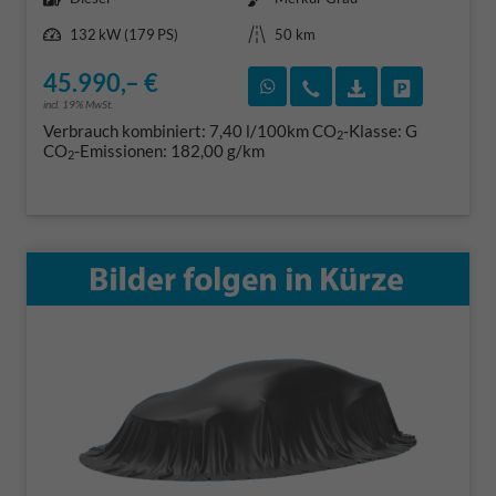
Leistung
Kilometerstand
132 kW (179 PS)
50 km
45.990,– €
Rückruf vereinbaren
Wir rufen Sie an
Fahrzeugexposé
Fahrzeug 
incl. 19% MwSt.
Verbrauch kombiniert:
7,40 l/100km
CO
-Klasse:
G
2
CO
-Emissionen:
182,00 g/km
2