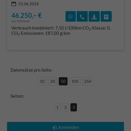
01.06.2026
46.250,– €
Rückruf vereinbaren
Wir rufen Sie an
Fahrzeugexposé
Fahrzeug 
incl. 19% MwSt.
Verbrauch kombiniert:
7,10 l/100km
CO
-Klasse:
G
2
CO
-Emissionen:
187,00 g/km
2
Datensätze pro Seite:
10
20
50
100
250
Seiten:
1
2
3
Anmelden