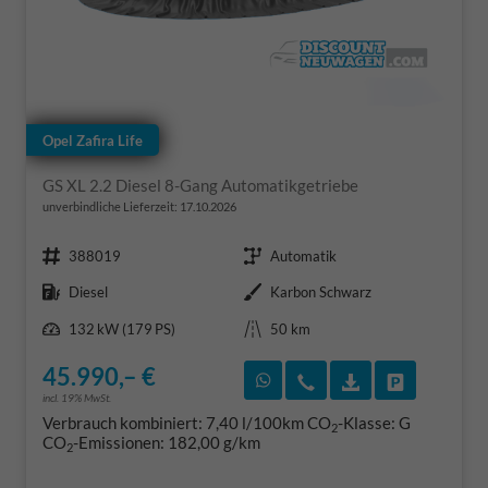
Opel Zafira Life
GS XL 2.2 Diesel 8-Gang Automatikgetriebe
unverbindliche Lieferzeit:
17.10.2026
Fahrzeugnr.
Getriebe
388019
Automatik
Kraftstoff
Außenfarbe
Diesel
Karbon Schwarz
Leistung
Kilometerstand
132 kW (179 PS)
50 km
45.990,– €
Rückruf vereinbaren
Wir rufen Sie an
Fahrzeugexposé
Fahrzeug 
incl. 19% MwSt.
Verbrauch kombiniert:
7,40 l/100km
CO
-Klasse:
G
2
CO
-Emissionen:
182,00 g/km
2