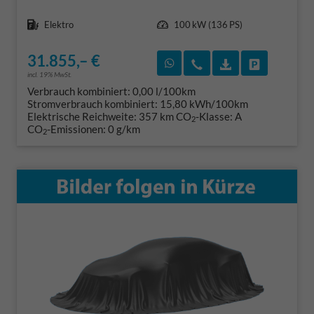
Kraftstoff
Leistung
Elektro
100 kW (136 PS)
31.855,– €
Rückruf vereinbaren
Wir rufen Sie an
Fahrzeugexposé
Fahrzeug 
incl. 19% MwSt.
Verbrauch kombiniert:
0,00 l/100km
Stromverbrauch kombiniert:
15,80 kWh/100km
Elektrische Reichweite:
357 km
CO
-Klasse:
A
2
CO
-Emissionen:
0 g/km
2