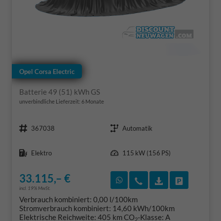
Opel Corsa Electric
Batterie 49 (51) kWh GS
unverbindliche Lieferzeit:
6 Monate
Fahrzeugnr.
Getriebe
367038
Automatik
Kraftstoff
Leistung
Elektro
115 kW (156 PS)
33.115,– €
Rückruf vereinbaren
Wir rufen Sie an
Fahrzeugexposé
Fahrzeug 
incl. 19% MwSt.
Verbrauch kombiniert:
0,00 l/100km
Stromverbrauch kombiniert:
14,60 kWh/100km
Elektrische Reichweite:
405 km
CO
-Klasse:
A
2