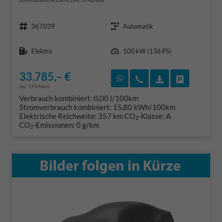
Fahrzeugnr.
Getriebe
367039
Automatik
Kraftstoff
Leistung
Elektro
100 kW (136 PS)
33.785,– €
Rückruf vereinbaren
Wir rufen Sie an
Fahrzeugexposé
Fahrzeug 
incl. 19% MwSt.
Verbrauch kombiniert:
0,00 l/100km
Stromverbrauch kombiniert:
15,80 kWh/100km
Elektrische Reichweite:
357 km
CO
-Klasse:
A
2
CO
-Emissionen:
0 g/km
2