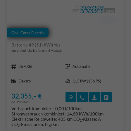
Opel Corsa Electric
Batterie 49 (51) kWh Yes
unverbindliche Lieferzeit:
6 Monate
Fahrzeugnr.
Getriebe
367036
Automatik
Kraftstoff
Leistung
Elektro
115 kW (156 PS)
32.355,– €
Rückruf vereinbaren
Wir rufen Sie an
Fahrzeugexposé
Fahrzeug 
incl. 19% MwSt.
Verbrauch kombiniert:
0,00 l/100km
Stromverbrauch kombiniert:
14,60 kWh/100km
Elektrische Reichweite:
405 km
CO
-Klasse:
A
2
CO
-Emissionen:
0 g/km
2