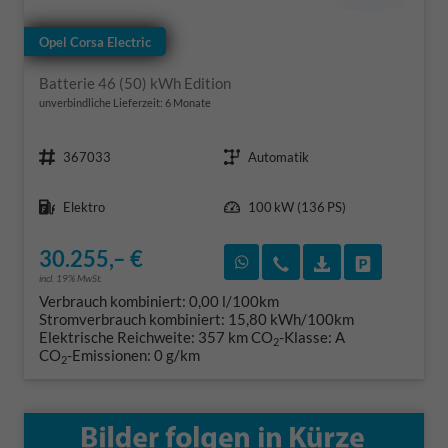
Opel Corsa Electric
Batterie 46 (50) kWh Edition
unverbindliche Lieferzeit:
6 Monate
Fahrzeugnr.
Getriebe
367033
Automatik
Kraftstoff
Leistung
Elektro
100 kW (136 PS)
30.255,– €
Rückruf vereinbaren
Wir rufen Sie an
Fahrzeugexposé
Fahrzeug 
incl. 19% MwSt.
Verbrauch kombiniert:
0,00 l/100km
Stromverbrauch kombiniert:
15,80 kWh/100km
Elektrische Reichweite:
357 km
CO
-Klasse:
A
2
CO
-Emissionen:
0 g/km
2