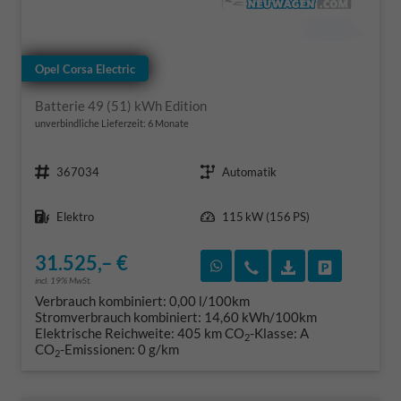
Opel Corsa Electric
Batterie 49 (51) kWh Edition
unverbindliche Lieferzeit:
6 Monate
Fahrzeugnr.
Getriebe
367034
Automatik
Kraftstoff
Leistung
Elektro
115 kW (156 PS)
31.525,– €
Rückruf vereinbaren
Wir rufen Sie an
Fahrzeugexposé
Fahrzeug 
incl. 19% MwSt.
Verbrauch kombiniert:
0,00 l/100km
Stromverbrauch kombiniert:
14,60 kWh/100km
Elektrische Reichweite:
405 km
CO
-Klasse:
A
2
CO
-Emissionen:
0 g/km
2