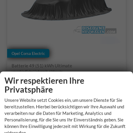
Opel Corsa Electric
Batterie 49 (51) kWh Ultimate
unverbindliche Lieferzeit:
6 Monate
Wir respektieren Ihre
Fahrzeugnr.
Getriebe
Privatsphäre
367040
Automatik
Kraftstoff
Leistung
Unsere Website setzt Cookies ein, um unsere Dienste für Sie
Elektro
115 kW (156 PS)
bereitzustellen. Hierbei berücksichtigen wir Ihre Auswahl und
verarbeiten nur die Daten für Marketing, Analytics und
35.045,– €
Rückruf vereinbaren
Wir rufen Sie an
Fahrzeugexposé
Fahrzeug 
Personalisierung, für die Sie uns Ihr Einverständnis geben. Sie
incl. 19% MwSt.
können Ihre Einwilligung jederzeit mit Wirkung für die Zukunft
Verbrauch kombiniert:
0,00 l/100km
widerrufen.