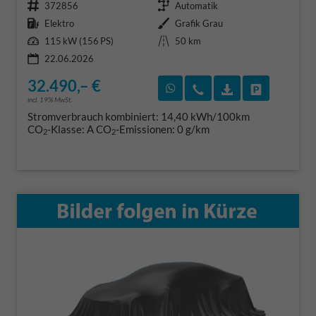
Fahrzeugnr.
Getriebe
372856
Automatik
Kraftstoff
Außenfarbe
Elektro
Grafik Grau
Leistung
Kilometerstand
115 kW (156 PS)
50 km
22.06.2026
32.490,– €
Rückruf vereinbaren
Wir rufen Sie an
Fahrzeugexposé
Fahrzeug 
incl. 19% MwSt.
Stromverbrauch kombiniert:
14,40 kWh/100km
CO
-Klasse:
A
CO
-Emissionen:
0 g/km
2
2