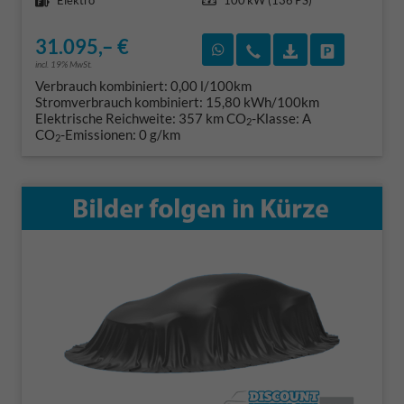
Elektro
100 kW (136 PS)
31.095,– €
Rückruf vereinbaren
Wir rufen Sie an
Fahrzeugexposé
Fahrzeug 
incl. 19% MwSt.
Verbrauch kombiniert:
0,00 l/100km
Stromverbrauch kombiniert:
15,80 kWh/100km
Elektrische Reichweite:
357 km
CO
-Klasse:
A
2
CO
-Emissionen:
0 g/km
2