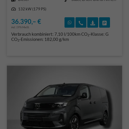
Leistung
132 kW (179 PS)
36.390,– €
Rückruf vereinbaren
Wir rufen Sie an
Fahrzeugexposé
Fahrzeug 
incl. 19% MwSt.
Verbrauch kombiniert:
7,10 l/100km
CO
-Klasse:
G
2
CO
-Emissionen:
182,00 g/km
2