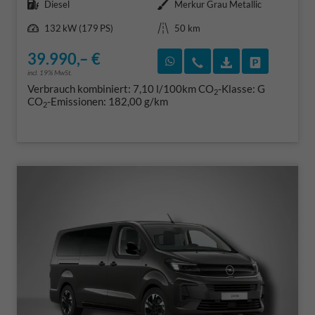
Kraftstoff
Außenfarbe
Diesel
Merkur Grau Metallic
Leistung
Kilometerstand
132 kW (179 PS)
50 km
39.990,– €
Rückruf vereinbaren
Wir rufen Sie an
Fahrzeugexposé
Fahrzeug 
incl. 19% MwSt.
Verbrauch kombiniert:
7,10 l/100km
CO
-Klasse:
G
2
CO
-Emissionen:
182,00 g/km
2