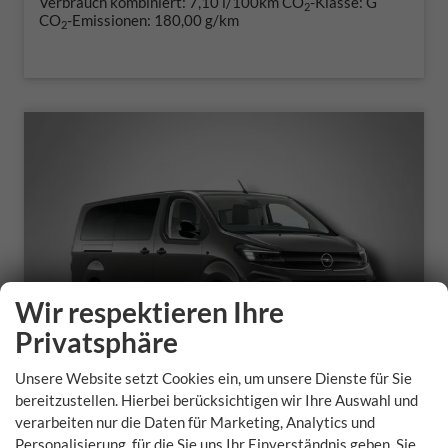
Verbrauch kombiniert:
7,10 l/100km
CO
-Klasse:
G
2
CO
-Emissionen:
180,00 g/km
2
Wir respektieren Ihre
Privatsphäre
Unsere Website setzt Cookies ein, um unsere Dienste für Sie
bereitzustellen. Hierbei berücksichtigen wir Ihre Auswahl und
verarbeiten nur die Daten für Marketing, Analytics und
Opel Zafira Life
Personalisierung, für die Sie uns Ihr Einverständnis geben. Sie