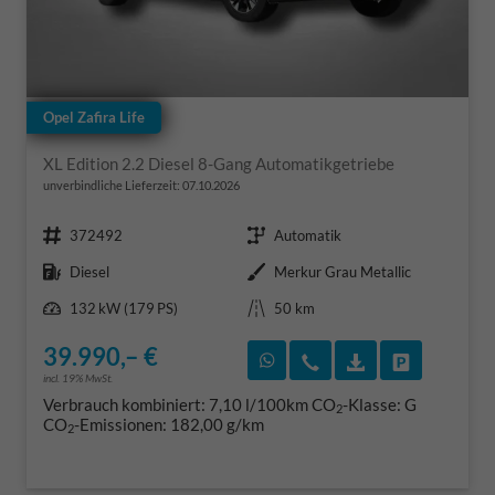
Opel Zafira Life
XL Edition 2.2 Diesel 8-Gang Automatikgetriebe
unverbindliche Lieferzeit:
07.10.2026
Fahrzeugnr.
Getriebe
372492
Automatik
Kraftstoff
Außenfarbe
Diesel
Merkur Grau Metallic
Leistung
Kilometerstand
132 kW (179 PS)
50 km
39.990,– €
Rückruf vereinbaren
Wir rufen Sie an
Fahrzeugexposé
Fahrzeug 
incl. 19% MwSt.
Verbrauch kombiniert:
7,10 l/100km
CO
-Klasse:
G
2
CO
-Emissionen:
182,00 g/km
2