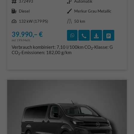
372493
Automatik
Kraftstoff
Außenfarbe
Diesel
Merkur Grau Metallic
Leistung
Kilometerstand
132 kW (179 PS)
50 km
39.990,– €
Rückruf vereinbaren
Wir rufen Sie an
Fahrzeugexposé
Fahrzeug 
incl. 19% MwSt.
Verbrauch kombiniert:
7,10 l/100km
CO
-Klasse:
G
2
CO
-Emissionen:
182,00 g/km
2