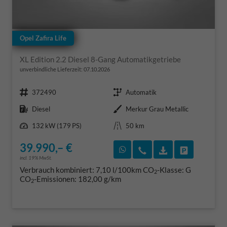
Opel Zafira Life
XL Edition 2.2 Diesel 8-Gang Automatikgetriebe
unverbindliche Lieferzeit:
07.10.2026
Fahrzeugnr.
Getriebe
372490
Automatik
Kraftstoff
Außenfarbe
Diesel
Merkur Grau Metallic
Leistung
Kilometerstand
132 kW (179 PS)
50 km
39.990,– €
Rückruf vereinbaren
Wir rufen Sie an
Fahrzeugexposé
Fahrzeug 
incl. 19% MwSt.
Verbrauch kombiniert:
7,10 l/100km
CO
-Klasse:
G
2
CO
-Emissionen:
182,00 g/km
2