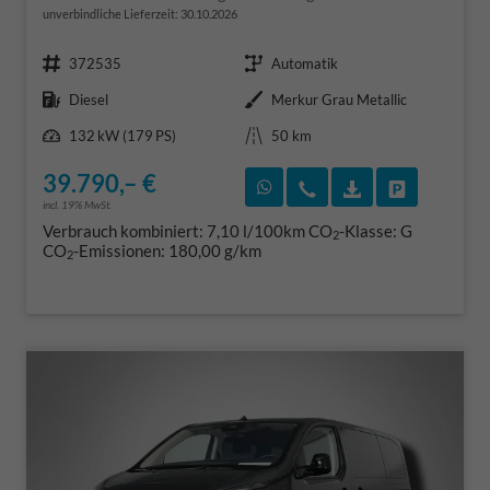
unverbindliche Lieferzeit:
30.10.2026
Fahrzeugnr.
Getriebe
372535
Automatik
Kraftstoff
Außenfarbe
Diesel
Merkur Grau Metallic
Leistung
Kilometerstand
132 kW (179 PS)
50 km
39.790,– €
Rückruf vereinbaren
Wir rufen Sie an
Fahrzeugexposé
Fahrzeug 
incl. 19% MwSt.
Verbrauch kombiniert:
7,10 l/100km
CO
-Klasse:
G
2
CO
-Emissionen:
180,00 g/km
2