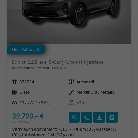
Opel Zafira Life
Edition 2.2 Diesel 8-Gang Automatikgetriebe
unverbindliche Lieferzeit:
30.10.2026
Fahrzeugnr.
Getriebe
372534
Automatik
Kraftstoff
Außenfarbe
Diesel
Merkur Grau Metallic
Leistung
Kilometerstand
132 kW (179 PS)
50 km
39.790,– €
Rückruf vereinbaren
Wir rufen Sie an
Fahrzeugexposé
Fahrzeug 
incl. 19% MwSt.
Verbrauch kombiniert:
7,10 l/100km
CO
-Klasse:
G
2
CO
-Emissionen:
180,00 g/km
2