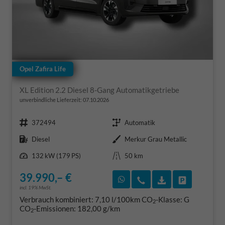
Opel Zafira Life
XL Edition 2.2 Diesel 8-Gang Automatikgetriebe
unverbindliche Lieferzeit:
07.10.2026
Fahrzeugnr.
Getriebe
372494
Automatik
Kraftstoff
Außenfarbe
Diesel
Merkur Grau Metallic
Leistung
Kilometerstand
132 kW (179 PS)
50 km
39.990,– €
Rückruf vereinbaren
Wir rufen Sie an
Fahrzeugexposé
Fahrzeug 
incl. 19% MwSt.
Verbrauch kombiniert:
7,10 l/100km
CO
-Klasse:
G
2
CO
-Emissionen:
182,00 g/km
2