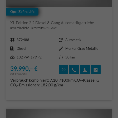
Opel Zafira Life
XL Edition 2.2 Diesel 8-Gang Automatikgetriebe
unverbindliche Lieferzeit:
07.10.2026
Fahrzeugnr.
Getriebe
372488
Automatik
Kraftstoff
Außenfarbe
Diesel
Merkur Grau Metallic
Leistung
Kilometerstand
132 kW (179 PS)
50 km
39.990,– €
Rückruf vereinbaren
Wir rufen Sie an
Fahrzeugexposé
Fahrzeug 
incl. 19% MwSt.
Verbrauch kombiniert:
7,10 l/100km
CO
-Klasse:
G
2
CO
-Emissionen:
182,00 g/km
2