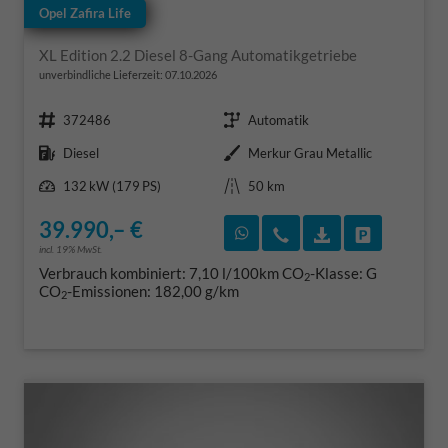
Opel Zafira Life
XL Edition 2.2 Diesel 8-Gang Automatikgetriebe
unverbindliche Lieferzeit:
07.10.2026
Fahrzeugnr.
Getriebe
372486
Automatik
Kraftstoff
Außenfarbe
Diesel
Merkur Grau Metallic
Leistung
Kilometerstand
132 kW (179 PS)
50 km
39.990,– €
Rückruf vereinbaren
Wir rufen Sie an
Fahrzeugexposé
Fahrzeug 
incl. 19% MwSt.
Verbrauch kombiniert:
7,10 l/100km
CO
-Klasse:
G
2
CO
-Emissionen:
182,00 g/km
2