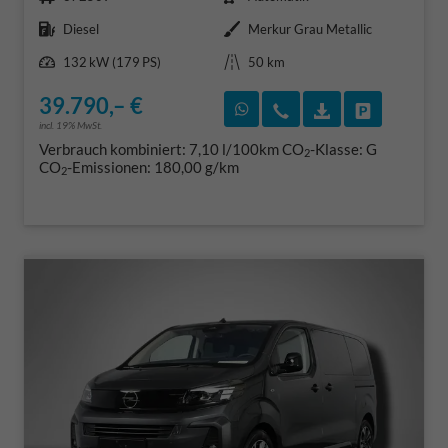
Kraftstoff
Außenfarbe
Diesel
Merkur Grau Metallic
Leistung
Kilometerstand
132 kW (179 PS)
50 km
39.790,– €
Rückruf vereinbaren
Wir rufen Sie an
Fahrzeugexposé
Fahrzeug 
incl. 19% MwSt.
Verbrauch kombiniert:
7,10 l/100km
CO
-Klasse:
G
2
CO
-Emissionen:
180,00 g/km
2