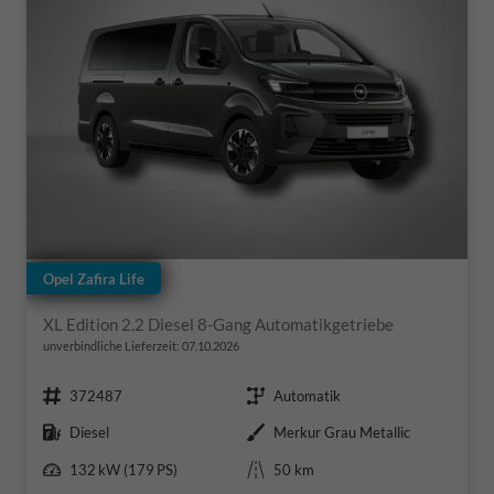
Opel Zafira Life
XL Edition 2.2 Diesel 8-Gang Automatikgetriebe
unverbindliche Lieferzeit:
07.10.2026
Fahrzeugnr.
Getriebe
372487
Automatik
Kraftstoff
Außenfarbe
Diesel
Merkur Grau Metallic
Leistung
Kilometerstand
132 kW (179 PS)
50 km