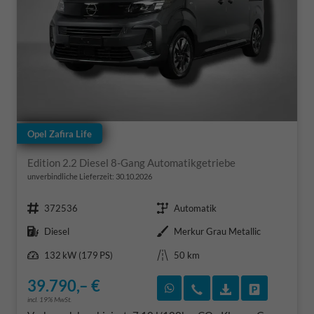
Opel Zafira Life
Edition 2.2 Diesel 8-Gang Automatikgetriebe
unverbindliche Lieferzeit:
30.10.2026
Fahrzeugnr.
Getriebe
372536
Automatik
Kraftstoff
Außenfarbe
Diesel
Merkur Grau Metallic
Leistung
Kilometerstand
132 kW (179 PS)
50 km
39.790,– €
Rückruf vereinbaren
Wir rufen Sie an
Fahrzeugexposé
Fahrzeug 
incl. 19% MwSt.