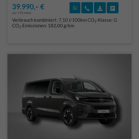
39.990,– €
Rückruf vereinbaren
Wir rufen Sie an
Fahrzeugexposé
Fahrzeug 
incl. 19% MwSt.
Verbrauch kombiniert:
7,10 l/100km
CO
-Klasse:
G
2
CO
-Emissionen:
182,00 g/km
2