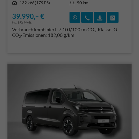
Leistung
Kilometerstand
132 kW (179 PS)
50 km
39.990,– €
Rückruf vereinbaren
Wir rufen Sie an
Fahrzeugexposé
Fahrzeug 
incl. 19% MwSt.
Verbrauch kombiniert:
7,10 l/100km
CO
-Klasse:
G
2
CO
-Emissionen:
182,00 g/km
2