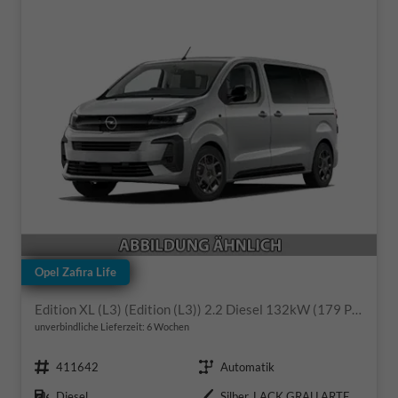
Opel Zafira Life
Edition XL (L3) (Edition (L3)) 2.2 Diesel 132kW (179 PS) 8-Gang-Automatikgetriebe
unverbindliche Lieferzeit:
6 Wochen
Fahrzeugnr.
Getriebe
411642
Automatik
Kraftstoff
Außenfarbe
Diesel
Silber, LACK GRAU ARTENSE/TYP AUSSENVERKLEIDUNG METALLIC-LACKIERUNG (B0NF4/B0MM0/KCA)