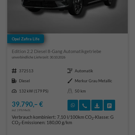
Opel Zafira Life
Edition 2.2 Diesel 8-Gang Automatikgetriebe
unverbindliche Lieferzeit:
30.10.2026
Fahrzeugnr.
Getriebe
372513
Automatik
Kraftstoff
Außenfarbe
Diesel
Merkur Grau Metallic
Leistung
Kilometerstand
132 kW (179 PS)
50 km
39.790,– €
Rückruf vereinbaren
Wir rufen Sie an
Fahrzeugexposé
Fahrzeug 
incl. 19% MwSt.
Verbrauch kombiniert:
7,10 l/100km
CO
-Klasse:
G
2
CO
-Emissionen:
180,00 g/km
2