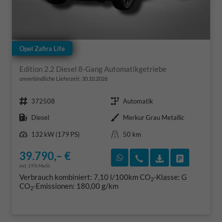
Opel Zafira Life
Edition 2.2 Diesel 8-Gang Automatikgetriebe
unverbindliche Lieferzeit:
30.10.2026
Fahrzeugnr.
Getriebe
372508
Automatik
Kraftstoff
Außenfarbe
Diesel
Merkur Grau Metallic
Leistung
Kilometerstand
132 kW (179 PS)
50 km
39.790,– €
Rückruf vereinbaren
Wir rufen Sie an
Fahrzeugexposé
Fahrzeug 
incl. 19% MwSt.
Verbrauch kombiniert:
7,10 l/100km
CO
-Klasse:
G
2
CO
-Emissionen:
180,00 g/km
2