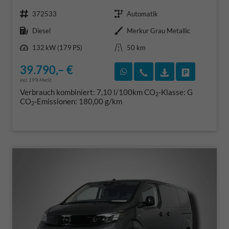
Fahrzeugnr.
Getriebe
372533
Automatik
Kraftstoff
Außenfarbe
Diesel
Merkur Grau Metallic
Leistung
Kilometerstand
132 kW (179 PS)
50 km
39.790,– €
Rückruf vereinbaren
Wir rufen Sie an
Fahrzeugexposé
Fahrzeug 
incl. 19% MwSt.
Verbrauch kombiniert:
7,10 l/100km
CO
-Klasse:
G
2
CO
-Emissionen:
180,00 g/km
2