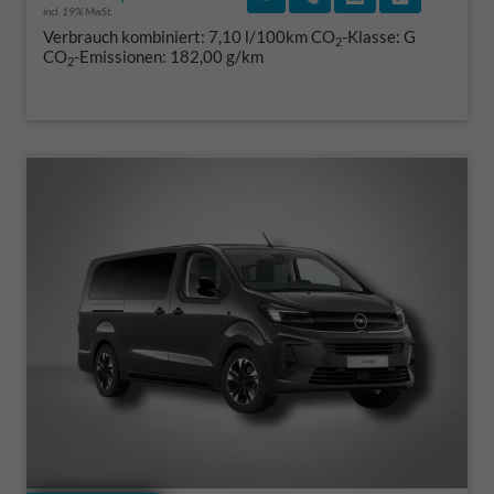
incl. 19% MwSt.
Verbrauch kombiniert:
7,10 l/100km
CO
-Klasse:
G
2
CO
-Emissionen:
182,00 g/km
2