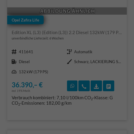
Opel Zafira Life
Edition XL (L3) (Edition (L3)) 2.2 Diesel 132kW (179 PS) 8-Gang-Automatikgetriebe
unverbindliche Lieferzeit:
6 Wochen
Fahrzeugnr.
Getriebe
411641
Automatik
Kraftstoff
Außenfarbe
Diesel
Schwarz, LACKIERUNG SCHWARZ PERLA NERA/TYP AUSSENVERKLEIDUNG METALLIC-LACKIERUNG (B0N9V/B0MM0/KTV)
Leistung
132 kW (179 PS)
36.390,– €
Rückruf vereinbaren
Wir rufen Sie an
Fahrzeugexposé
Fahrzeug 
incl. 19% MwSt.
Verbrauch kombiniert:
7,10 l/100km
CO
-Klasse:
G
2
CO
-Emissionen:
182,00 g/km
2