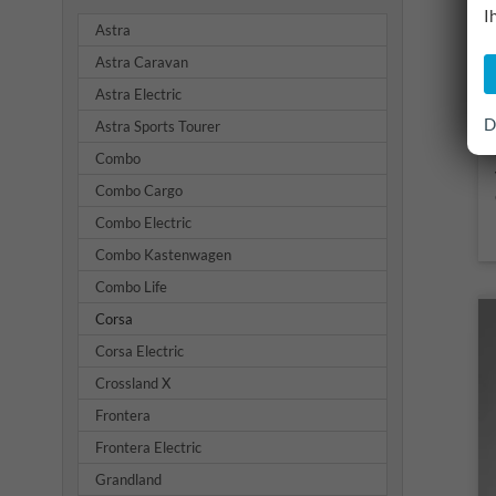
I
Astra
Astra Caravan
Astra Electric
D
Astra Sports Tourer
Combo
Combo Cargo
Combo Electric
Combo Kastenwagen
Combo Life
Corsa
Corsa Electric
Crossland X
Frontera
Frontera Electric
Grandland