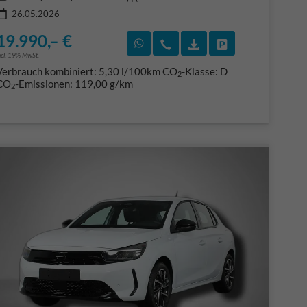
26.05.2026
19.990,– €
F)
en
Rückruf vereinbaren
Wir rufen Sie an
Fahrzeugexposé (PDF
Fahrzeug parke
ncl. 19% MwSt.
Verbrauch kombiniert:
5,30 l/100km
CO
-Klasse:
D
2
CO
-Emissionen:
119,00 g/km
2