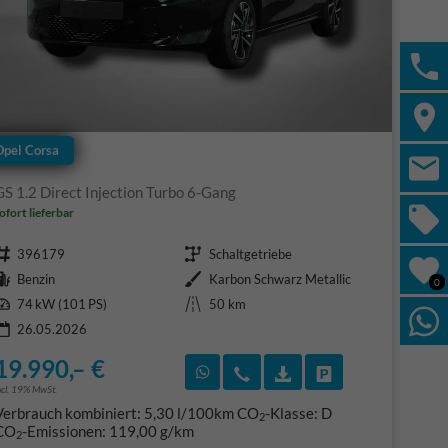
Opel Corsa
GS 1.2 Direct Injection Turbo 6-Gang
ofort lieferbar
Fahrzeugnr.
Getriebe
396179
Schaltgetriebe
Kraftstoff
Außenfarbe
Benzin
Karbon Schwarz Metallic
0
Leistung
Kilometerstand
74 kW (101 PS)
50 km
26.05.2026
19.990,– €
F)
en
Rückruf vereinbaren
Wir rufen Sie an
Fahrzeugexposé (PDF
Fahrzeug parke
ncl. 19% MwSt.
Verbrauch kombiniert:
5,30 l/100km
CO
-Klasse:
D
2
CO
-Emissionen:
119,00 g/km
2