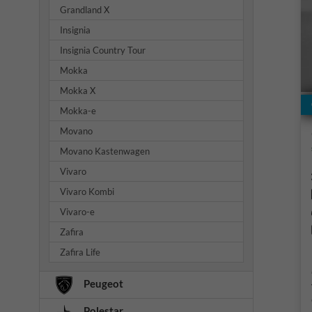
Grandland X
Insignia
Insignia Country Tour
Mokka
Mokka X
Mokka-e
Movano
Movano Kastenwagen
Vivaro
Vivaro Kombi
Vivaro-e
Zafira
Zafira Life
Peugeot
Polestar