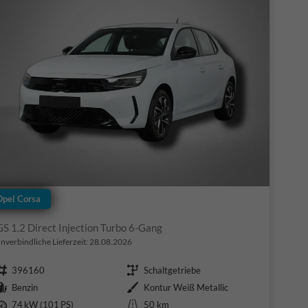
Opel Corsa
GS 1.2 Direct Injection Turbo 6-Gang
nverbindliche Lieferzeit:
28.08.2026
Fahrzeugnr.
Getriebe
396160
Schaltgetriebe
Kraftstoff
Außenfarbe
Benzin
Kontur Weiß Metallic
Leistung
Kilometerstand
74 kW (101 PS)
50 km