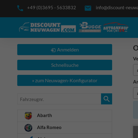
+49 (0)3695 - 5633832
info@discount-neuw
O
Anmelden
Ve
Schnellsuche
» zum Neuwagen-Konfigurator
An
Fahrzeugnr.
Abarth
Alfa Romeo