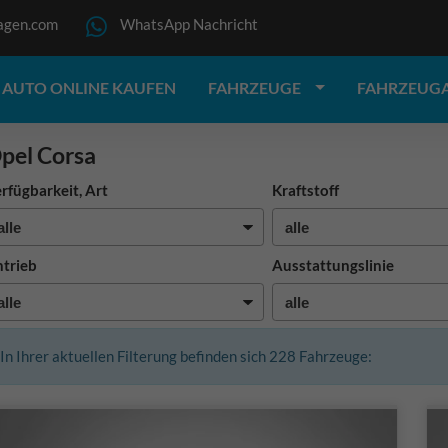
agen.com
WhatsApp Nachricht
AUTO ONLINE KAUFEN
FAHRZEUGE
FAHRZEUG
pel Corsa
rfügbarkeit, Art
Kraftstoff
trieb
Ausstattungslinie
In Ihrer aktuellen Filterung befinden sich
228
Fahrzeuge: