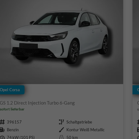
Opel Corsa
GS 1.2 Direct Injection Turbo 6-Gang
sofort lieferbar
u
Fahrzeugnr.
Getriebe
396157
Schaltgetriebe
Kraftstoff
Außenfarbe
Benzin
Kontur Weiß Metallic
Leistung
Kilometerstand
74 kW (101 PS)
50 km