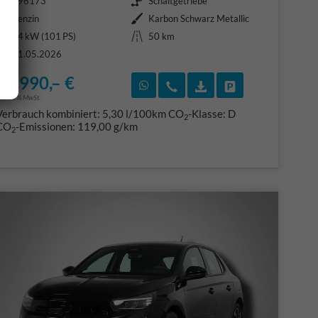
396173
Schaltgetriebe
Kraftstoff
Außenfarbe
Benzin
Karbon Schwarz Metallic
Leistung
Kilometerstand
74 kW (101 PS)
50 km
21.05.2026
19.990,– €
F)
en
Rückruf vereinbaren
Wir rufen Sie an
Fahrzeugexposé (PDF
Fahrzeug parke
ncl. 19% MwSt.
Verbrauch kombiniert:
5,30 l/100km
CO
-Klasse:
D
2
CO
-Emissionen:
119,00 g/km
2