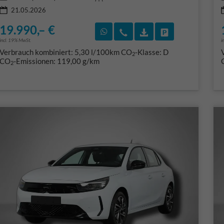
21.05.2026
19.990,– €
Rückruf vereinbaren
Wir rufen Sie an
Fahrzeugexposé (PD
Fahrzeug park
incl. 19% MwSt.
i
Verbrauch kombiniert:
5,30 l/100km
CO
-Klasse:
D
2
CO
-Emissionen:
119,00 g/km
2