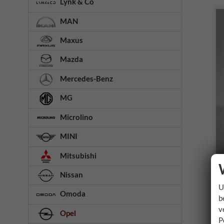
Lynk & Co
MAN
Maxus
Mazda
Mercedes-Benz
MG
Microlino
MINI
Mitsubishi
Nissan
U
Omoda
b
v
Opel
P