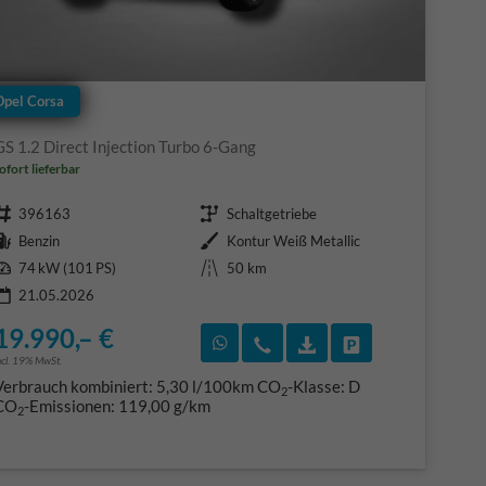
Opel Corsa
GS 1.2 Direct Injection Turbo 6-Gang
ofort lieferbar
Fahrzeugnr.
Getriebe
396163
Schaltgetriebe
Kraftstoff
Außenfarbe
Benzin
Kontur Weiß Metallic
Leistung
Kilometerstand
74 kW (101 PS)
50 km
21.05.2026
19.990,– €
F)
en
Rückruf vereinbaren
Wir rufen Sie an
Fahrzeugexposé (PDF
Fahrzeug parke
ncl. 19% MwSt.
Verbrauch kombiniert:
5,30 l/100km
CO
-Klasse:
D
2
CO
-Emissionen:
119,00 g/km
2