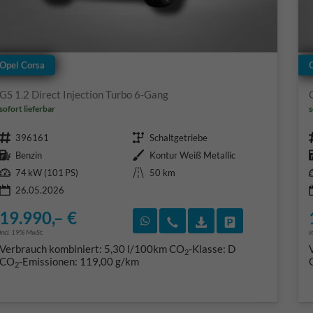
Opel Corsa
GS 1.2 Direct Injection Turbo 6-Gang
sofort lieferbar
s
Fahrzeugnr.
Getriebe
396161
Schaltgetriebe
Kraftstoff
Außenfarbe
Benzin
Kontur Weiß Metallic
Leistung
Kilometerstand
74 kW (101 PS)
50 km
26.05.2026
19.990,– €
Rückruf vereinbaren
Wir rufen Sie an
Fahrzeugexposé (PD
Fahrzeug park
incl. 19% MwSt.
i
Verbrauch kombiniert:
5,30 l/100km
CO
-Klasse:
D
2
CO
-Emissionen:
119,00 g/km
2