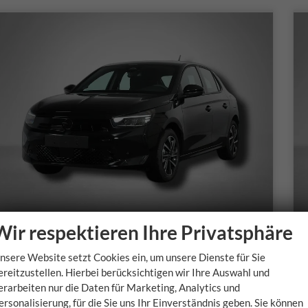
Wir respektieren Ihre Privatsphäre
Opel Corsa
nsere Website setzt Cookies ein, um unsere Dienste für Sie
GS 1.2 Direct Injection Turbo 6-Gang
ereitzustellen. Hierbei berücksichtigen wir Ihre Auswahl und
sofort lieferbar
s
erarbeiten nur die Daten für Marketing, Analytics und
ersonalisierung, für die Sie uns Ihr Einverständnis geben. Sie können
Fahrzeugnr.
Getriebe