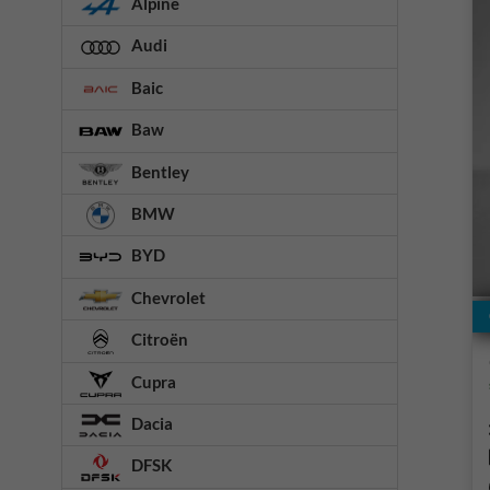
Alpine
Audi
Baic
Baw
Bentley
BMW
BYD
Chevrolet
Citroën
Cupra
Dacia
DFSK