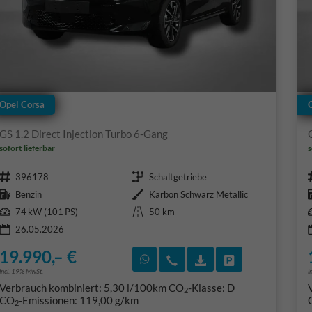
Opel Corsa
GS 1.2 Direct Injection Turbo 6-Gang
sofort lieferbar
s
Fahrzeugnr.
Getriebe
396178
Schaltgetriebe
Kraftstoff
Außenfarbe
Benzin
Karbon Schwarz Metallic
Leistung
Kilometerstand
74 kW (101 PS)
50 km
26.05.2026
19.990,– €
Rückruf vereinbaren
Wir rufen Sie an
Fahrzeugexposé (PD
Fahrzeug park
incl. 19% MwSt.
i
Verbrauch kombiniert:
5,30 l/100km
CO
-Klasse:
D
2
CO
-Emissionen:
119,00 g/km
2