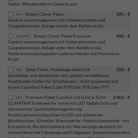
Halter, Wendematte im Gepäckraum
Simply Clever Paket:
105,– €
PST
Gepäckraummanagement mit Haltenetzsystem und
Cargoelementen, Ablage ubnter dem Beifahrersitz-
Simply Clever Paket Premium:
400,– €
PSU/PSC
Gepäckraummanagement mit Haltenetzsystem und
Cargoelementen, Ablage unter dem Beifahrersitz,
Netztrennwand,doppelter Laderaumboden mit Aluminium
Profil
Sleep Paket : Hutablage elektrisch
350,– €
PKZ
ausziehbar und abnehmbar, mit speziell verstellbaren
Kopfstützen hinten für Schlafmodus- nicht zusammen mit
einem Copmfort Paket Code PYROder PYE oder PYT
Premium Paket Comfort mit Licht & Sicht:
3.461,– €
PYT
I.Q.MATRIX Scheinwerfer vorne mit LED Tagfahrlicht und
dynamischer Leuchtweitenregulierung,
Kombinationsrückleuchten in LED mit animierten
Blinkleuchten, Allwetter Scheinwerfer- Nebelscheinwerfer- mit
Kurvenlicht, Rückfahrkamera mit Warnanzeige akustisch für
vorbei fahrernde Fahrzeuge und Fußgänger, Sonnenschutzrollos