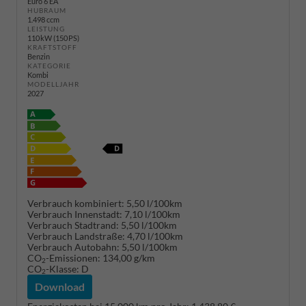
Euro 6 EA
HUBRAUM
1.498 ccm
LEISTUNG
110 kW (150 PS)
KRAFTSTOFF
Benzin
KATEGORIE
Kombi
MODELLJAHR
2027
Verbrauch kombiniert:
5,50 l/100km
Verbrauch Innenstadt:
7,10 l/100km
Verbrauch Stadtrand:
5,50 l/100km
Verbrauch Landstraße:
4,70 l/100km
Verbrauch Autobahn:
5,50 l/100km
CO
-Emissionen:
134,00 g/km
2
CO
-Klasse:
D
2
Download