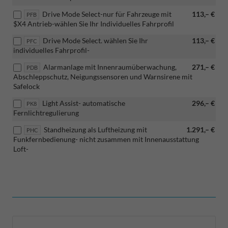
Drive Mode Select-nur für Fahrzeuge mit
113,– €
PFB
$X4 Antrieb-wählen Sie Ihr Individuelles Fahrprofil
Drive Mode Select. wählen Sie Ihr
113,– €
PFC
individuelles Fahrprofil-
Alarmanlage mit Innenraumüberwachung,
271,– €
PDB
Abschleppschutz, Neigungssensoren und Warnsirene mit
Safelock
Light Assist- automatische
296,– €
PK8
Fernlichtregulierung
Standheizung als Luftheizung mit
1.291,– €
PHC
Funkfernbedienung- nicht zusammen mit Innenausstattung
Loft-