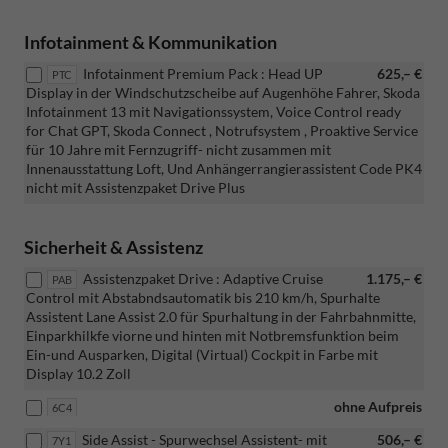
Infotainment & Kommunikation
Infotainment Premium Pack : Head UP
625,– €
PTC
Display in der Windschutzscheibe auf Augenhöhe Fahrer, Skoda
Infotainment 13 mit Navigationssystem, Voice Control ready
for Chat GPT, Skoda Connect , Notrufsystem , Proaktive Service
für 10 Jahre mit Fernzugriff- nicht zusammen mit
Innenausstattung Loft, Und Anhängerrangierassistent Code PK4
nicht mit Assistenzpaket Drive Plus
Sicherheit & Assistenz
Assistenzpaket Drive : Adaptive Cruise
1.175,– €
PAB
Control mit Abstabndsautomatik bis 210 km/h, Spurhalte
Assistent Lane Assist 2.0 für Spurhaltung in der Fahrbahnmitte,
Einparkhilkfe viorne und hinten mit Notbremsfunktion beim
Ein-und Ausparken, Digital (Virtual) Cockpit in Farbe mit
Display 10.2 Zoll
ohne Aufpreis
6C4
Side Assist - Spurwechsel Assistent- mit
506,– €
7Y1