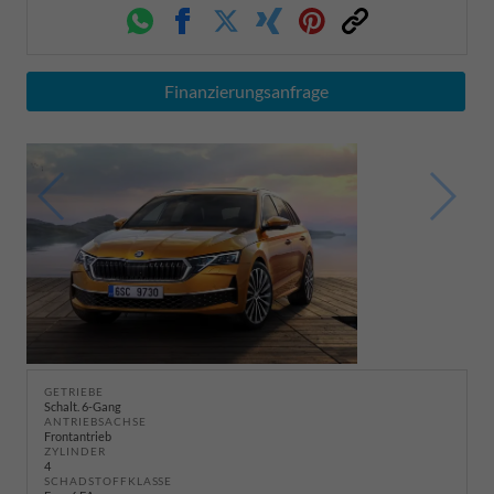
Whatsapp
Facebook
Twitter
Xing
Pinterest
Link
Finanzierungsanfrage
GETRIEBE
Schalt. 6-Gang
ANTRIEBSACHSE
Frontantrieb
ZYLINDER
4
SCHADSTOFFKLASSE