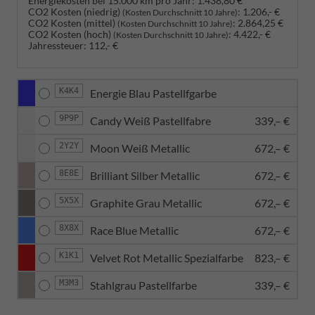
Energiekosten bei 15.000 km pro Jahr:
1.438,80 €
CO2 Kosten (niedrig)
:
1.206,- €
(Kosten Durchschnitt 10 Jahre)
CO2 Kosten (mittel)
:
2.864,25 €
(Kosten Durchschnitt 10 Jahre)
CO2 Kosten (hoch)
:
4.422,- €
(Kosten Durchschnitt 10 Jahre)
Jahressteuer:
112,- €
K4K4
Energie Blau Pastellfgarbe
9P9P
Candy Weiß Pastellfabre
339,– €
2Y2Y
Moon Weiß Metallic
672,– €
8E8E
Brilliant Silber Metallic
672,– €
5X5X
Graphite Grau Metallic
672,– €
8X8X
Race Blue Metallic
672,– €
K1K1
Velvet Rot Metallic Spezialfarbe
823,– €
M3M3
Stahlgrau Pastellfarbe
339,– €