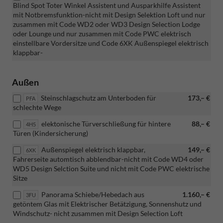
Blind Spot Toter Winkel Assistent und Ausparkhilfe Assistent
mit Notbremsfunktion-nicht mit Design Selektion Loft und nur
zusammen mit Code WD2 oder WD3 Design Selection Lodge
oder Lounge und nur zusammen mit Code PWC elektrisch
einstellbare Vordersitze und Code 6XK Außenspiegel elektrisch
klappbar-
Außen
Steinschlagschutz am Unterboden für
173,– €
PFA
schlechte Wege
elektonische Türverschließung für hintere
88,– €
4H5
Türen (Kindersicherung)
Außenspiegel elektrisch klappbar,
149,– €
6XK
Fahrerseite automtisch abblendbar-nicht mit Code WD4 oder
WD5 Design Selction Suite und nicht mit Code PWC elektrische
Sitze
Panorama Schiebe/Hebedach aus
1.160,– €
3FU
getöntem Glas mit Elektrischer Betätzigung, Sonnenshutz und
Windschutz- nicht zusammen mit Design Selection Loft