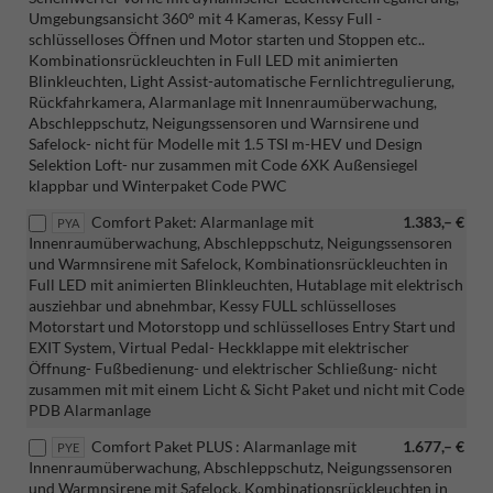
Umgebungsansicht 360° mit 4 Kameras, Kessy Full -
schlüsselloses Öffnen und Motor starten und Stoppen etc..
Kombinationsrückleuchten in Full LED mit animierten
Blinkleuchten, Light Assist-automatische Fernlichtregulierung,
Rückfahrkamera, Alarmanlage mit Innenraumüberwachung,
Abschleppschutz, Neigungssensoren und Warnsirene und
Safelock- nicht für Modelle mit 1.5 TSI m-HEV und Design
Selektion Loft- nur zusammen mit Code 6XK Außensiegel
klappbar und Winterpaket Code PWC
Comfort Paket: Alarmanlage mit
1.383,– €
PYA
Innenraumüberwachung, Abschleppschutz, Neigungssensoren
und Warmnsirene mit Safelock, Kombinationsrückleuchten in
Full LED mit animierten Blinkleuchten, Hutablage mit elektrisch
ausziehbar und abnehmbar, Kessy FULL schlüsselloses
Motorstart und Motorstopp und schlüsselloses Entry Start und
EXIT System, Virtual Pedal- Heckklappe mit elektrischer
Öffnung- Fußbedienung- und elektrischer Schließung- nicht
zusammen mit mit einem Licht & Sicht Paket und nicht mit Code
PDB Alarmanlage
Comfort Paket PLUS : Alarmanlage mit
1.677,– €
PYE
Innenraumüberwachung, Abschleppschutz, Neigungssensoren
und Warmnsirene mit Safelock, Kombinationsrückleuchten in