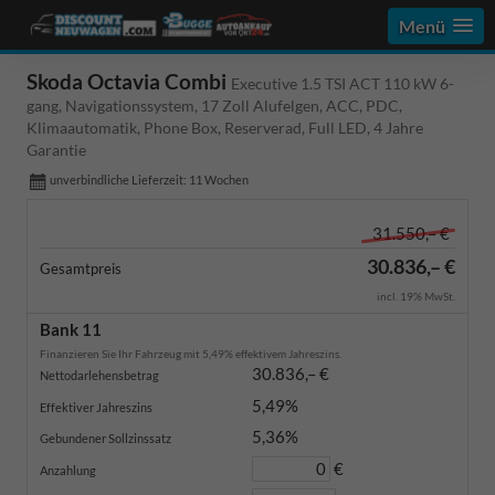
Menü
Skoda Octavia Combi
Executive 1.5 TSI ACT 110 kW 6-
gang, Navigationssystem, 17 Zoll Alufelgen, ACC, PDC,
Klimaautomatik, Phone Box, Reserverad, Full LED, 4 Jahre
Garantie
unverbindliche Lieferzeit:
11 Wochen
31.550,– €
30.836,– €
Gesamtpreis
incl. 19% MwSt.
Bank 11
Finanzieren Sie Ihr Fahrzeug mit 5,49% effektivem Jahreszins.
30.836,– €
Nettodarlehensbetrag
5,49%
Effektiver Jahreszins
5,36%
Gebundener Sollzinssatz
€
Anzahlung