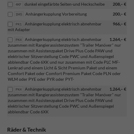
dunkel eingefärbte Seiten-und Heckscheibe
208,– €
4KF
Anhängerkupplung Vorbereitung
200,– €
1M5
Anhängerkupplung elektrisch abnehmbar
966,– €
PK1
mit Adapter
Anhängerkupplung elektrisch abnehmbar
1.264,– €
PK4
zusammen mit Rangierassistenzsystem "Trailer Manöver" nur
zusammen mit Assistenzpaket Drive Plus Code PAW und
elektrischer Sitzverstellung Code PWC und Außenspiegel
abblendbar Code 6XK und nur zusammen mit Code PLC MF-
Lenkrad und einem Licht & Sicht Premium Paket und einem
Comfort Paket oder Comfort Premium Paket Code PLN oder
WLM oder PYE oder PYR oder PYT-
Anhängerkupplung elektrisch abnehmbar
1.264,– €
PK4
zusammen mit Rangierassistenzsystem "Trailer Manöver" nur
zusammen mit Assistenzpaket Drive Plus Code PAW und
elektrischer Sitzverstellung Code PWC und Außenspiegel
abblendbar Code 6XK
Räder & Technik