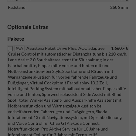
Radstand
2686 mm
Optionale Extras
Pakete
Assistenz Paket Drive Plus: ACC adaptive
1.660,– €
PAW
Cruise Control mit automatischer Distanzhaltung bis 210 km/h,
Lane Assist 2.0 Spurhalteassistent für Süurhaltung in der
Fahrbahnmitte, Einparkhilfe vorne und hinten mit und
Notbremsfunktion- bei Style,Sportlöine und RS auch mit
Warnanzeige akustisch für vorbei fahrende Fahrzeuge und
Fußgänger, Virtual Cockpit mit Farbdisplay 10.2 Zoll,
Intellifgent Parking System mit halbautomatischer Einparkhilfe
vorne und hinten, Spurwechselassistent Side Assist mit Blind
Spot _toter Winkel Assistent- und Ausparkhilfe Assistent mit
Notbremsfunktion und Warnanzeige Akustisch bei
vorbeifahrenden Fahrzeugen und Fußgängern, Skoda
Infotainment 13 mit Navigationssystem, mit Sprchbedienung
und Voice Control für Chap GTP, Skoda Connect,
Notruffunktiopn, Pro Aktive Service für 10 Jahre und
Infotainment Online für 3 Jahre mit Fernzugriff