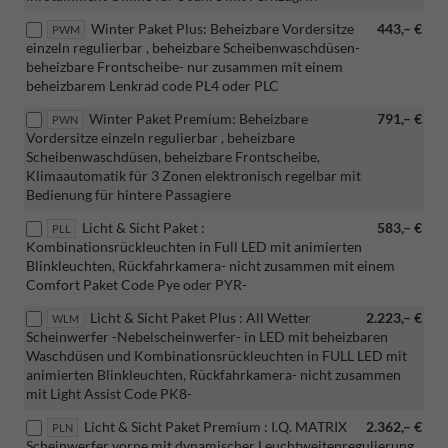
Winter Paket Plus: Beheizbare Vordersitze
443,– €
PWM
einzeln regulierbar , beheizbare Scheibenwaschdüsen-
beheizbare Frontscheibe- nur zusammen mit einem
beheizbarem Lenkrad code PL4 oder PLC
Winter Paket Premium: Beheizbare
791,– €
PWN
Vordersitze einzeln regulierbar , beheizbare
Scheibenwaschdüsen, beheizbare Frontscheibe,
Klimaautomatik für 3 Zonen elektronisch regelbar mit
Bedienung für hintere Passagiere
Licht & Sicht Paket :
583,– €
PLL
Kombinationsrückleuchten in Full LED mit animierten
Blinkleuchten, Rückfahrkamera- nicht zusammen mit einem
Comfort Paket Code Pye oder PYR-
Licht & Sicht Paket Plus : All Wetter
2.223,– €
WLM
Scheinwerfer -Nebelscheinwerfer- in LED mit beheizbaren
Waschdüsen und Kombinationsrückleuchten in FULL LED mit
animierten Blinkleuchten, Rückfahrkamera- nicht zusammen
mit Light Assist Code PK8-
Licht & Sicht Paket Premium : I.Q. MATRIX
2.362,– €
PLN
Scheinwerfer vorne mit dynamischer Leuchtweitenregulierung,