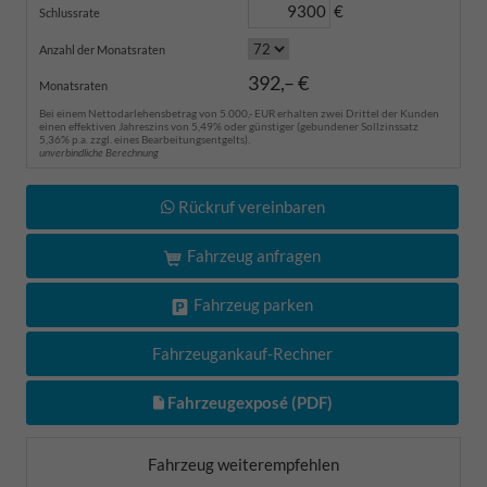
€
Schlussrate
Anzahl der Monatsraten
392,– €
Monatsraten
Bei einem Nettodarlehensbetrag von 5.000,- EUR erhalten zwei Drittel der Kunden
einen effektiven Jahreszins von 5,49% oder günstiger (gebundener Sollzinssatz
5,36% p.a. zzgl. eines Bearbeitungsentgelts).
unverbindliche Berechnung
Rückruf vereinbaren
Fahrzeug anfragen
Fahrzeug parken
Fahrzeugankauf-Rechner
Fahrzeugexposé (PDF)
Fahrzeug weiterempfehlen