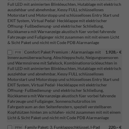
Full LED mit animierten Blinkleuchten, Hutablage mit elektrisch
ausziehbar und abnehmbar, Kessy FULL schlüsselloses
Motorstart und Motorstopp und schlüsselloses Entry Start und
EXIT System, Virtual Pedal- Heckklappe mit elektrischer
Öffnung- Fußbedienung- und elektrischer Schließung,
Rückkamera mit Warnanzeige akustisch füer vorbei fahrende
Fahrzeuge und Fußgänger nicht zusammen mit mit einem Licht
& Sicht Paket und nicht mit Code PDB Alarmanlage
Comfort Paket Premium : Alarmanlage mit
1.928,– €
PYR
Innenraumüberwachung, Abschleppschutz, Neigungssensoren
und Warmnsirene mit Safelock, Kombinationsrückleuchten in
Full LED mit animierten Blinkleuchten, Hutablage mit elektrisch
ausziehbar und abnehmbar, Kessy FULL schlüsselloses
Motorstart und Motorstopp und schlüsselloses Entry Start und
EXIT System, Virtual Pedal- Heckklappe mit elektrischer
Öffnung- Fußbedienung- und elektrischer Schließung,
Rückkamera mit Warnanzeige akustisch füer vorbei fahrende
Fahrzeuge und Fußgänger, Sonnenschutzrollos im
Fahrgastraum an den Seitenfenstern, speziell verstellbaren
Kopfstützen hinten zm schlafen- nicht zusammen mit mit einem
Licht & Sicht Paket und nicht mit Code PDB Alarmanlage
Family Paket: 3. Funklappschklüssel, I-Pad
220,– €
PFM