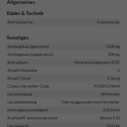
Allgemeines
Räder & Technik
Antriebsachse
Frontantrieb
Sonstiges
Anhängelast (gebremst)
1500 kg
Anhängelast (ungebremst)
700 kg
Antriebsart
Verbrennungsmotor (ICE)
Anzahl Sitzplätze
5
Anzahl Türen
5-türig
Codes: Hersteller-Code
PV5DC5/W14
Garantiedauer
48 Monate
Garantieleistung
Fahrzeuggarantie vom Hersteller
Höchstgeschwindigkeit
225 km/h
Kraftstoff: emissionsärmster
Benzin E10
Leergewicht
1403 kg