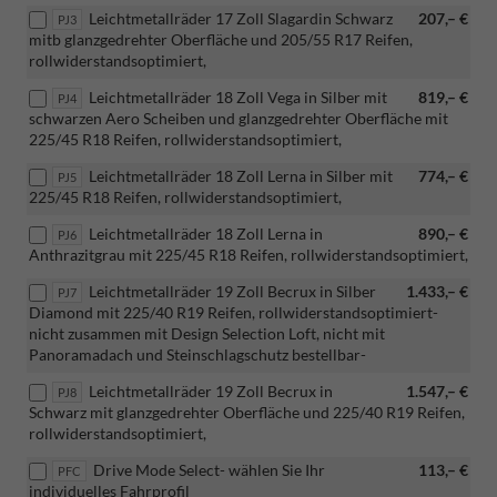
Leichtmetallräder 17 Zoll Slagardin Schwarz
207,– €
PJ3
mitb glanzgedrehter Oberfläche und 205/55 R17 Reifen,
rollwiderstandsoptimiert,
Leichtmetallräder 18 Zoll Vega in Silber mit
819,– €
PJ4
schwarzen Aero Scheiben und glanzgedrehter Oberfläche mit
225/45 R18 Reifen, rollwiderstandsoptimiert,
Leichtmetallräder 18 Zoll Lerna in Silber mit
774,– €
PJ5
225/45 R18 Reifen, rollwiderstandsoptimiert,
Leichtmetallräder 18 Zoll Lerna in
890,– €
PJ6
Anthrazitgrau mit 225/45 R18 Reifen, rollwiderstandsoptimiert,
Leichtmetallräder 19 Zoll Becrux in Silber
1.433,– €
PJ7
Diamond mit 225/40 R19 Reifen, rollwiderstandsoptimiert-
nicht zusammen mit Design Selection Loft, nicht mit
Panoramadach und Steinschlagschutz bestellbar-
Leichtmetallräder 19 Zoll Becrux in
1.547,– €
PJ8
Schwarz mit glanzgedrehter Oberfläche und 225/40 R19 Reifen,
rollwiderstandsoptimiert,
Drive Mode Select- wählen Sie Ihr
113,– €
PFC
individuelles Fahrprofil